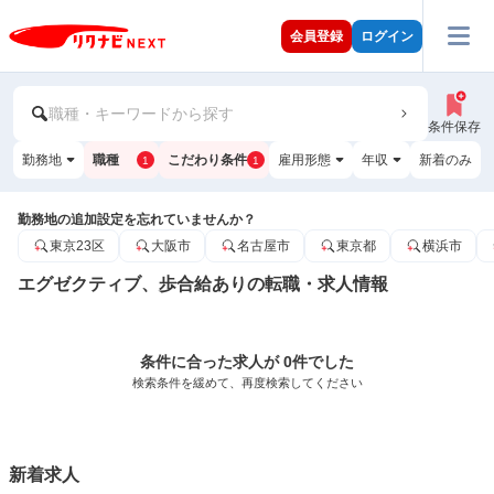
会員登録
ログイン
職種・キーワードから探す
条件保存
勤務地
職種
こだわり条件
雇用形態
年収
新着のみ
1
1
勤務地の追加設定を忘れていませんか？
東京23区
大阪市
名古屋市
東京都
横浜市
エグゼクティブ、歩合給ありの転職・求人情報
条件に合った求人が 0件でした
検索条件を緩めて、再度検索してください
新着求人