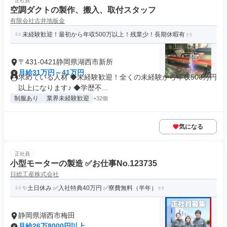
正社員
空調ダクトの製作、搬入、取付スタッフ
有限会社古井地板金
未経験歓迎！最初から年収500万以上！残業少！長期休暇有
〒431-0421静岡県湖西市新所
月給31万円～41万円
求めている人材 ◆未経験歓迎！全くの未経験から年収500万円
以上になります♪ ◆学歴不...
制服あり
業界未経験歓迎
+32個
気になる
正社員
小型モーターの製造 ✅お仕事No.123735
日総工産株式会社
✨土日休み ✅入社特典40万円 ✅寮費無料（半年）
静岡県湖西市梅田
月給26万8000円以上