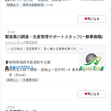
制服あり
業界未経験歓迎
+17個
気になる
正社員
製造業の調達・生産管理サポートスタッフ(一般事務職)
シャインテック株式会社
土日休み・安定業界で、長く働ける事務仕事です。
静岡県湖西市新居町中之郷
月給22万円以上
求める人材: \ 経験・資格は一切不問 / ✔ 基本的なパソコン操
作（Excel）...
残業なし
交通費支給
気になる
正社員