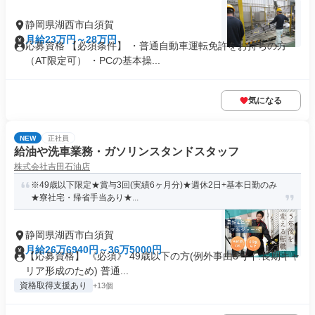
静岡県湖西市白須賀
月給23万円～28万円
応募資格 【必須条件】 ・普通自動車運転免許をお持ちの方
（AT限定可） ・PCの基本操...
気になる
NEW
正社員
給油や洗車業務・ガソリンスタンドスタッフ
株式会社吉田石油店
※49歳以下限定★賞与3回(実績6ヶ月分)★週休2日+基本日勤のみ
★寮社宅・帰省手当あり★...
静岡県湖西市白須賀
月給26万6940円～36万5000円
【応募資格】 《必須》 49歳以下の方(例外事由3号イ:長期キャ
リア形成のため) 普通...
資格取得支援あり
+13個