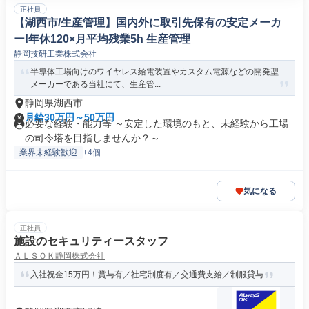
正社員
【湖西市/生産管理】国内外に取引先保有の安定メーカ
ー!年休120×月平均残業5h 生産管理
静岡技研工業株式会社
半導体工場向けのワイヤレス給電装置やカスタム電源などの開発型
メーカーである当社にて、生産管...
静岡県湖西市
月給30万円～50万円
必要な経験・能力等 ～安定した環境のもと、未経験から工場
の司令塔を目指しませんか？～ ...
業界未経験歓迎
+4個
気になる
正社員
施設のセキュリティースタッフ
ＡＬＳＯＫ静岡株式会社
入社祝金15万円！賞与有／社宅制度有／交通費支給／制服貸与