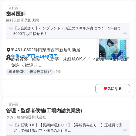
正社員
歯科医師
歯科天陽堂柴田医院
【歩合給あり】インプラント・矯正のスキルが身につく／5年目で
3000万も目指せる！
〒431-0302静岡県湖西市新居町新居
年俸720万円～1440万円
必要資格・経験 ＼＼新卒・未経験OK／／ ＜必須＞ ●歯科医師
免許 ＜歓迎＞ ...
車通勤OK
未経験者歓迎
+2個
気になる
正社員
管理・監督者候補(工場内請負業務)
タカラ梱包輸送株式会社
【未経験ＯＫ】【長期休暇あり！】【昇給賞与あり！】正社員で安
定して働ける組立・梱包のお仕事...