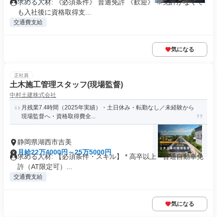
求める人材: 《必須条件》 普通免許 《歓迎》 ※免許がなくて
も入社後に資格取得支...
交通費支給
気になる
正社員
土木施工管理スタッフ(現場監督)
中村土建株式会社
月残業7.4時間（2025年実績）・土日休み・転勤なし／未経験から
現場監督へ・資格取得費全...
静岡県湖西市吉美
月給22万4000円～25万5000円
求める人材: 【必須条件・スキル】 * 高卒以上 * 普通自動車免
許（AT限定可）...
交通費支給
気になる