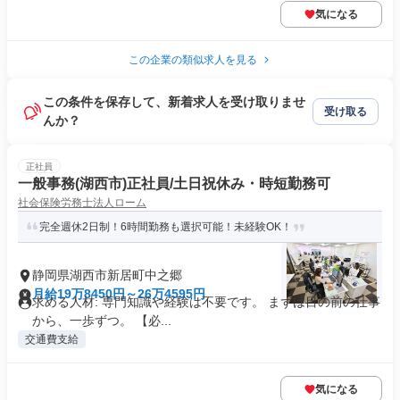
気になる
この企業の類似求人を見る
この条件を保存して、新着求人を受け取りませ
受け取る
んか？
正社員
一般事務(湖西市)正社員/土日祝休み・時短勤務可
社会保険労務士法人ローム
完全週休2日制！6時間勤務も選択可能！未経験OK！
静岡県湖西市新居町中之郷
月給19万8450円～26万4595円
求める人材: 専門知識や経験は不要です。 まずは目の前の仕事
から、一歩ずつ。 【必...
交通費支給
気になる