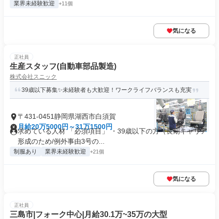
業界未経験歓迎
+11個
気になる
正社員
生産スタッフ(自動車部品製造)
株式会社スニック
39歳以下募集✨未経験者も大歓迎！ワークライフバランスも充実
〒431-0451静岡県湖西市白須賀
月給20万5000円～31万1500円
求めている人材 「必須項目」 ・39歳以下の方（長期キャリア
形成のため/例外事由3号の...
制服あり
業界未経験歓迎
+21個
気になる
正社員
三島市|フォーク中心|月給30.1万~35万の大型