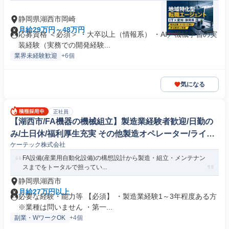
静岡県湖西市岡崎
月給29万円～48万円
応募資格 ＜必須＞ ・大卒以上（情報系） ・AI／機械学習の実
装経験（実務での開発経験...
業界未経験歓迎
+6個
気になる
正社員
【湖西市/FA機器の機械組立】製造業経験者歓迎/日勤の
み/土日休/福利厚生充実 その他製造オペレーター/ライン
ケーテック株式会社
マネージャー(機械/電気/電子製品専門職)
FA設備(産業用自動化設備)の構想設計から製造・組立・メンテナン
スまでをトータルで担ってい...
静岡県湖西市
月給27万円以上
必要な経験・能力等 【必須】 ・製造業経験1～3年程度ある方
※業種は問いません ・第一...
副業・WワークOK
+4個