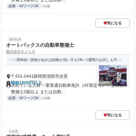
副業・WワークOK
+11個
気になる
契約社員
オートバックスの自動車整備士
株式会社キノシタ
✅高時給✅資格があれば経験が浅い方もOK✅1週間のお試しも可
〒431-0441静岡県湖西市吉美
時給1500円以上
求めている人材 ✅要普通自動車免許（AT限定可） ✅要自動車
整備士2級以上 または自動...
副業・WワークOK
+10個
気になる
正社員