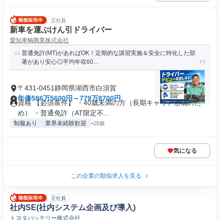
正社員
新車を運ぶけん引ドライバー
愛知車輌興業株式会社
普通免許(MT)があればOK！定期的な講習実施＆安全に特化した部
署があり安心◎平均年収60...
〒431-0451静岡県湖西市白須賀
年俸586万5600円～779万8700円
資格 【必須条件】 ・40歳未満の方（長期キャリア形成のた
め） ・普通免許（AT限定不...
制服あり
業界未経験歓迎
+25個
気になる
この企業の類似求人を見る
正社員
社内SE(社内システム企画及び導入)
トヨタバッテリー株式会社