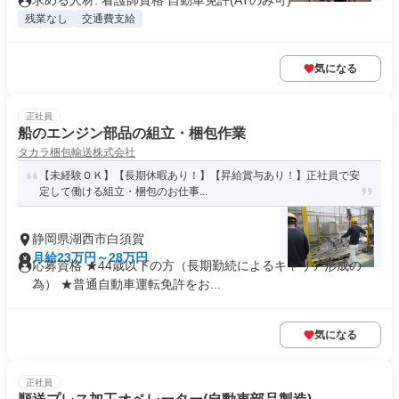
求める人材: 看護師資格 自動車免許(ATのみ可)
残業なし
交通費支給
気になる
正社員
船のエンジン部品の組立・梱包作業
タカラ梱包輸送株式会社
【未経験ＯＫ】【長期休暇あり！】【昇給賞与あり！】正社員で安
定して働ける組立・梱包のお仕事...
静岡県湖西市白須賀
月給23万円～28万円
応募資格 ★44歳以下の方（長期勤続によるキャリア形成の
為） ★普通自動車運転免許をお...
気になる
正社員