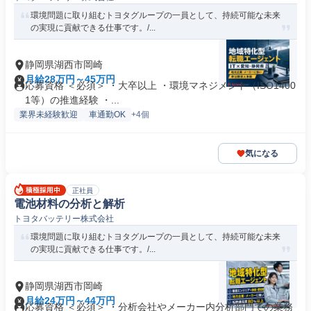
環境問題に取り組むトヨタグループの一員として、持続可能な未来
の実現に貢献できる仕事です。/...
静岡県湖西市岡崎
月給28万円～45万円
応募資格 ＜必須＞ ・大卒以上 ・環境マネジメント（ISO1400
1等）の推進経験 ・...
業界未経験歓迎
車通勤OK
+4個
気になる
正社員
電池材料の分析と解析
トヨタバッテリー株式会社
環境問題に取り組むトヨタグループの一員として、持続可能な未来
の実現に貢献できる仕事です。/...
静岡県湖西市岡崎
月給24万円～44万円
応募資格 ＜必須＞ ・分析会社やメーカー内分析部門での業務