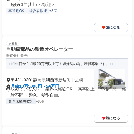
経験(3年以上) ＜歓迎＞...
車通勤OK
経験者歓迎
+3個
気になる
正社員
自動車部品の製造オペレーター
株式会社覚光
1年目から月収26万円以上可！績好調の為、増員募集です。
〒431-0301静岡県湖西市新居町中之郷
月給18万5000円～24万円
求めている人材 ・業界未経験OK ・高卒以上 ・資格不問 ・経
験不問 ・髪色、髪型自由...
業界未経験歓迎
+18個
気になる