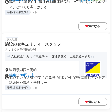
資格 【応募条件】 普通自動車運転免許（AT可）をお持ちの方
＜ひとつでも当てはまる...
業界未経験歓迎
+17個
気になる
契約社員
施設のセキュリティースタッフ
ＡＬＳＯＫ静岡株式会社
入社祝金15万円／車通勤OK／交通費支給／正社員登用あり
静岡県湖西市岡崎
時給1190円以上
求めている人材 ◎要普通免許(AT限定可)/運転に慣れている方
◎経験や資格・学歴は一...
業界未経験歓迎
+10個
気になる