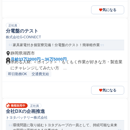
気になる
正社員
分電盤のテスト
株式会社G‐CONNECT
家具家電付き個室寮完備！分電盤のテスト！簡単軽作業
静岡県湖西市
月給33万2000円～36万5000円
求める人材: ＜ポイント＞・もくもく作業が好きな方・製造業
にチャレンジしてみたい方 ...
即日勤務OK
交通費支給
気になる
正社員
全社DXの企画推進
トヨタバッテリー株式会社
環境問題に取り組むトヨタグループの一員として、持続可能な未来