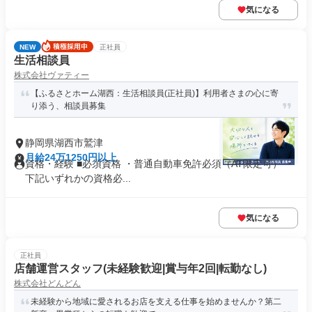
気になる
NEW
正社員
生活相談員
株式会社ヴァティー
【ふるさとホーム湖西：生活相談員(正社員)】利用者さまの心に寄
り添う、相談員募集
静岡県湖西市鷲津
月給24万1250円以上
資格・経験 ■必須資格 ・普通自動車免許必須（AT限定可） ・
下記いずれかの資格必...
気になる
正社員
店舗運営スタッフ(未経験歓迎|賞与年2回|転勤なし)
株式会社どんどん
未経験から地域に愛されるお店を支える仕事を始めませんか？第二