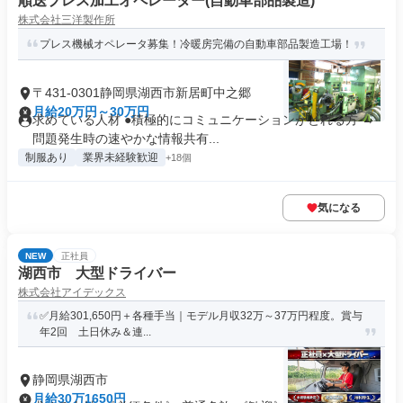
順送プレス加工オペレーター(自動車部品製造)
株式会社三洋製作所
プレス機械オペレータ募集！冷暖房完備の自動車部品製造工場！
〒431-0301静岡県湖西市新居町中之郷
月給20万円～30万円
求めている人材 ●積極的にコミュニケーションがとれる方 →
問題発生時の速やかな情報共有...
制服あり
業界未経験歓迎
+18個
気になる
NEW
正社員
湖西市 大型ドライバー
株式会社アイデックス
✅月給301,650円＋各種手当｜モデル月収32万～37万円程度。賞与
年2回 土日休み＆連...
静岡県湖西市
月給30万1650円