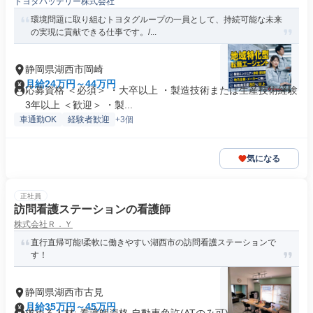
トヨタバッテリー株式会社
環境問題に取り組むトヨタグループの一員として、持続可能な未来
の実現に貢献できる仕事です。/...
静岡県湖西市岡崎
月給24万円～44万円
応募資格 ＜必須＞ ・大卒以上 ・製造技術または生産技術経験
3年以上 ＜歓迎＞ ・製...
車通勤OK
経験者歓迎
+3個
気になる
正社員
訪問看護ステーションの看護師
株式会社Ｒ．Ｙ
直行直帰可能!柔軟に働きやすい湖西市の訪問看護ステーションで
す！
静岡県湖西市古見
月給35万円～45万円