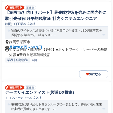
正社員
【湖西市/社内ITサポート】最先端技術を強みに国内外に
取引先保有!月平均残業5h 社内システムエンジニア
静岡技研工業株式会社
独自のワイヤレス給電技術や技術系専門の半導体・LED関連事業を
展開する当社にて、社内システ...
静岡県湖西市
月給28万円～50万円
必要な経験・能力等 【必須】■ネットワーク・サーバーの基礎
知識 ■普通自動車運転免許 ...
業界未経験歓迎
+4個
気になる
正社員
データサイエンティスト(製造DX推進)
トヨタバッテリー株式会社
環境問題に取り組むトヨタグループの一員として、持続可能な未来
の実現に貢献できる仕事です。/...