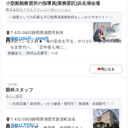
小型船舶教習所の指導員(業務委託)浜名湖会場
株式会社ロイヤルマリンコーポレーション
副業としての応募も可◎指導員資格取得もしっかりサポート！
〒431-0402静岡県湖西市利木
時給1350円～2000円
求めている人材 ■「海の安全を守る」やりがい。あなたの経験
を次世代へ。 「定年後も海に...
制服あり
60代も応募可
+12個
気になる
正社員
眼科スタッフ
あらい眼科
社保完備！昼休憩しっかり確保！帰宅可！ 無資格・未経験可！
〒431-0303静岡県湖西市新居町浜名
月給21万円以上
求めている人材 ・無資格、未経験ＯＫ！