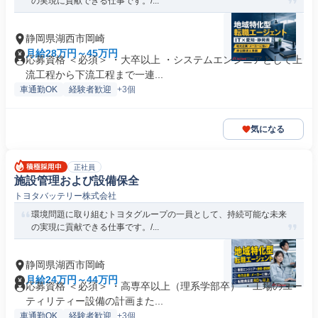
の実現に貢献できる仕事です。/...
静岡県湖西市岡崎
月給28万円～45万円
応募資格 ＜必須＞ ・大卒以上 ・システムエンジニアとして上
流工程から下流工程まで一連...
車通勤OK
経験者歓迎
+3個
気になる
正社員
施設管理および設備保全
トヨタバッテリー株式会社
環境問題に取り組むトヨタグループの一員として、持続可能な未来
の実現に貢献できる仕事です。/...
静岡県湖西市岡崎
月給24万円～44万円
応募資格 ＜必須＞ ・高専卒以上（理系学部卒） ・工場のユー
ティリティー設備の計画また...
車通勤OK
経験者歓迎
+3個