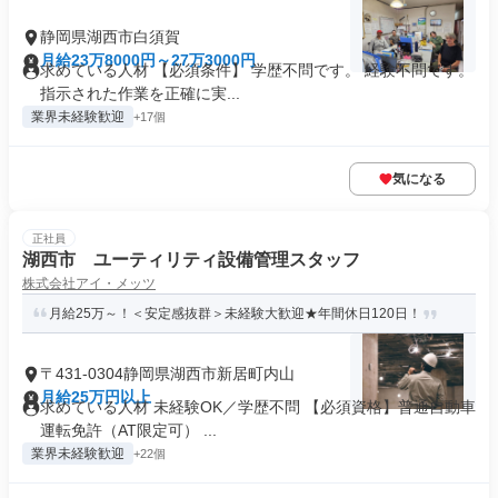
静岡県湖西市白須賀
月給23万8000円～27万3000円
求めている人材 【必須条件】 学歴不問です。 経験不問です。
指示された作業を正確に実...
業界未経験歓迎
+17個
気になる
正社員
湖西市 ユーティリティ設備管理スタッフ
株式会社アイ・メッツ
月給25万～！＜安定感抜群＞未経験大歓迎★年間休日120日！
〒431-0304静岡県湖西市新居町内山
月給25万円以上
求めている人材 未経験OK／学歴不問 【必須資格】普通自動車
運転免許（AT限定可） ...
業界未経験歓迎
+22個