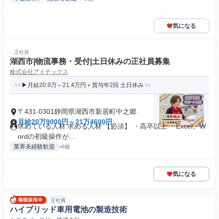
気になる
正社員
湖西市|物流事務・受付|土日休みの正社員募集
株式会社アイデックス
▶月給20.9万～21.4万円＋賞与年2回 土日休み
〒431-0301静岡県湖西市新居町中之郷
月給20万9000円～21万4600円
求めている人材 求める人材 【必須】 ・高卒以上 ・Excel、W
ordの初級操作が...
業界未経験歓迎
+6個
気になる
正社員
ハイブリッド車用電池の製造技術