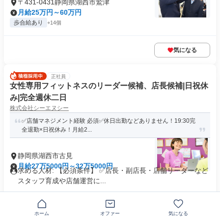
〒431-0431静岡県湖西市鷲津
月給25万円～60万円
歩合給あり
+14個
気になる
正社員
女性専用フィットネスのリーダー候補、店長候補|日祝休
み|完全週休二日
株式会社シーエヌシー
✅店舗マネジメント経験 必須✅休日出勤などありません！19:30完
全退勤×日祝休み！月給2...
静岡県湖西市古見
月給27万5000円～32万5000円
求める人材: 【必須条件】 ✅店長・副店長・店舗リーダーなど
スタッフ育成や店舗運営に...
気になる
ホーム
オファー
気になる