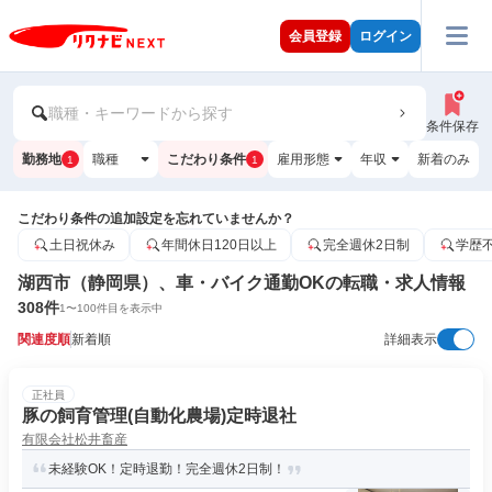
会員登録
ログイン
職種・キーワードから探す
条件保存
勤務地
職種
こだわり条件
雇用形態
年収
新着のみ
1
1
こだわり条件の追加設定を忘れていませんか？
土日祝休み
年間休日120日以上
完全週休2日制
学歴
湖西市（静岡県）、車・バイク通勤OKの転職・求人情報
308
件
1
〜
100
件目を表示中
関連度順
新着順
詳細表示
正社員
豚の飼育管理(自動化農場)定時退社
有限会社松井畜産
未経験OK！定時退勤！完全週休2日制！