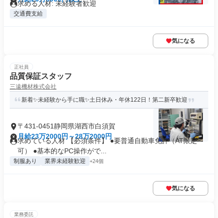
求める人材: 未経験者歓迎
交通費支給
気になる
正社員
品質保証スタッフ
三遠機材株式会社
新着✨未経験から手に職✨土日休み・年休122日！第二新卒歓迎
〒431-0451静岡県湖西市白須賀
月給23万2000円～28万2000円
求めている人材 【必須条件】 ●要普通自動車免許（AT限定
可） ●基本的なPC操作がで...
制服あり
業界未経験歓迎
+24個
気になる
業務委託