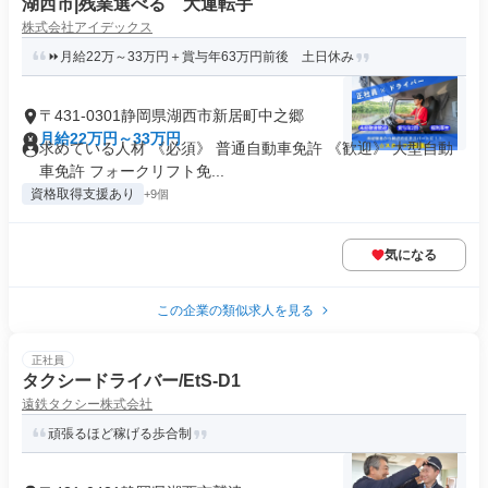
湖西市|残業選べる 大運転手
株式会社アイデックス
⏩月給22万～33万円＋賞与年63万円前後 土日休み
〒431-0301静岡県湖西市新居町中之郷
月給22万円～33万円
求めている人材 《必須》 普通自動車免許 《歓迎》 大型自動
車免許 フォークリフト免...
資格取得支援あり
+9個
気になる
この企業の類似求人を見る
正社員
タクシードライバー/EtS-D1
遠鉄タクシー株式会社
頑張るほど稼げる歩合制