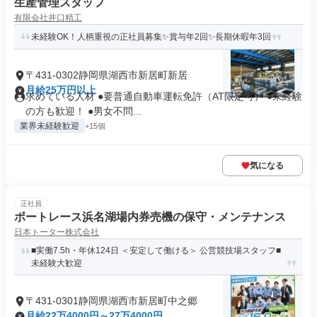
生産管理スタッフ
有限会社井口精工
未経験OK！人柄重視の正社員募集✨賞与年2回✨長期休暇年3回
〒431-0302静岡県湖西市新居町新居
月給25万円以上
求めている人材 ●要普通自動車運転免許（AT限定可） ●未経験
の方も歓迎！ ●男女不問...
業界未経験歓迎
+15個
気になる
正社員
ボートレース浜名湖場内券売機の保守・メンテナンス
日本トーター株式会社
■実働7.5h・年休124日 ＜安定して働ける＞ 公営競技場スタッフ■
未経験大歓迎
〒431-0301静岡県湖西市新居町中之郷
月給22万4000円～27万4000円