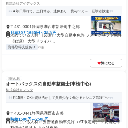
株式会社アイデックス
⏩毎日帰れて、土日休み、連休あり 賞与63万～ 経験者歓迎
〒431-0301静岡県湖西市新居町中之郷
月給30万1650円～35万円
求めている人材 《必須》 大型自動車免許 フォークリフト免許
《歓迎》 大型ドライバ...
資格取得支援あり
+9個
気になる
契約社員
オートバックスの自動車整備士(車検中心)
株式会社キノシタ
月15日～OK✨資格活かして負担少なく働ける✨シニア活躍中✨
〒431-0441静岡県湖西市吉美
時給1500円～2500円
求めている人材 ✅要普通自動車免許（AT限定可） ✅要自動車
整備士2級以上 または自動...