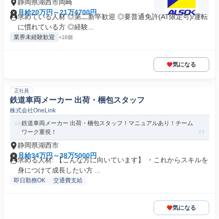
静岡県湖西市岡崎
月給20万円～21万4700円
求めている人材 ◎第二新卒歓迎 ◎要普通免許(AT限定可)/運転
に慣れている方 ◎経験...
業界未経験歓迎
+16個
気になる
正社員
鉄道車両メーカー 出荷・梱包スタッフ
株式会社OneLink
鉄道車両メーカー 出荷・梱包スタッフ！マニュアルあり！チーム
ワーク重視！
静岡県湖西市
月給34万円～38万5000円
求める人材: 【こんな方に向いています】 ・これからスキルを
身につけて成長したい方 ...
即日勤務OK
交通費支給
気になる