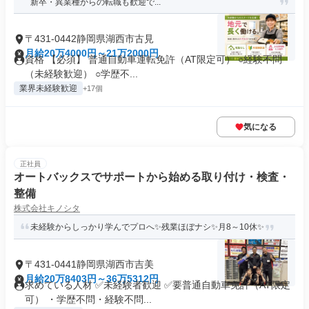
新卒・異業種からの転職も歓迎で...
〒431-0442静岡県湖西市古見
月給20万4000円～21万2000円
資格 【必須】 普通自動車運転免許（AT限定可） ○経験不問
（未経験歓迎） ○学歴不...
業界未経験歓迎
+17個
気になる
正社員
オートバックスでサポートから始める取り付け・検査・
整備
株式会社キノシタ
未経験からしっかり学んでプロへ✨残業ほぼナシ✨月8～10休✨
〒431-0441静岡県湖西市吉美
月給20万8403円～36万5312円
求めている人材 ✅未経験者歓迎 ✅要普通自動車免許（AT限定
可） ・学歴不問・経験不問...