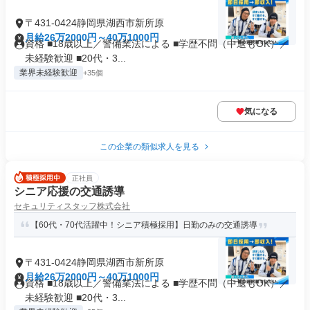
〒431-0424静岡県湖西市新所原
月給26万2000円～40万1000円
資格 ■18歳以上／警備業法による ■学歴不問（中退もOK）／
未経験歓迎 ■20代・3...
業界未経験歓迎
+35個
気になる
この企業の類似求人を見る
正社員
シニア応援の交通誘導
セキュリティスタッフ株式会社
【60代・70代活躍中！シニア積極採用】日勤のみの交通誘導
〒431-0424静岡県湖西市新所原
月給26万2000円～40万1000円
資格 ■18歳以上／警備業法による ■学歴不問（中退もOK）／
未経験歓迎 ■20代・3...