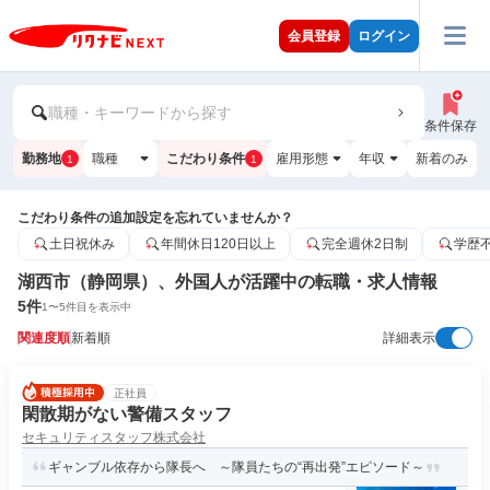
会員登録
ログイン
職種・キーワードから探す
条件保存
勤務地
職種
こだわり条件
雇用形態
年収
新着のみ
1
1
こだわり条件の追加設定を忘れていませんか？
土日祝休み
年間休日120日以上
完全週休2日制
学歴
湖西市（静岡県）、外国人が活躍中の転職・求人情報
5
件
1
〜
5
件目を表示中
関連度順
新着順
詳細表示
正社員
閑散期がない警備スタッフ
セキュリティスタッフ株式会社
ギャンブル依存から隊長へ ～隊員たちの“再出発”エピソード～