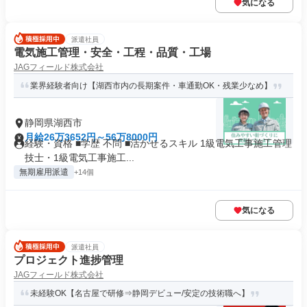
気になる
派遣社員
電気施工管理・安全・工程・品質・工場
JAGフィールド株式会社
業界経験者向け【湖西市内の長期案件・車通勤OK・残業少なめ】
静岡県湖西市
月給26万3652円～56万8000円
経験・資格 ■学歴 不問 ■活かせるスキル 1級電気工事施工管理
技士・1級電気工事施工...
無期雇用派遣
+14個
気になる
派遣社員
プロジェクト進捗管理
JAGフィールド株式会社
未経験OK【名古屋で研修⇒静岡デビュー/安定の技術職へ】