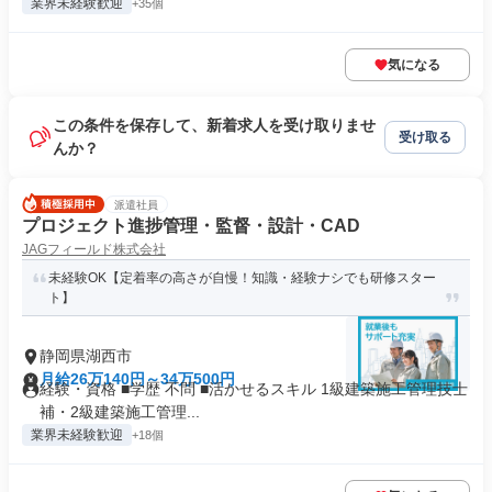
業界未経験歓迎
+35個
気になる
この条件を保存して、新着求人を受け取りませ
受け取る
んか？
派遣社員
プロジェクト進捗管理・監督・設計・CAD
JAGフィールド株式会社
未経験OK【定着率の高さが自慢！知識・経験ナシでも研修スター
ト】
静岡県湖西市
月給26万140円～34万500円
経験・資格 ■学歴 不問 ■活かせるスキル 1級建築施工管理技士
補・2級建築施工管理...
業界未経験歓迎
+18個