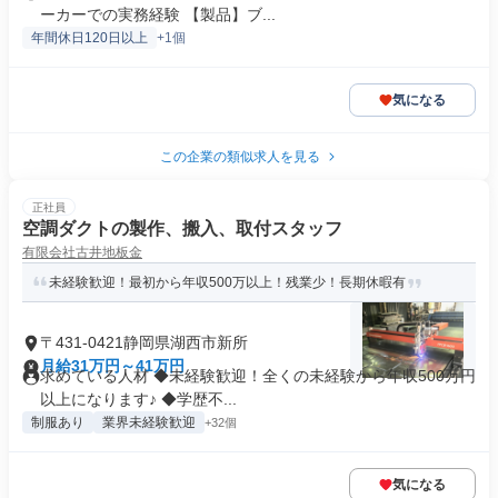
ーカーでの実務経験 【製品】ブ...
年間休日120日以上
+1個
気になる
この企業の類似求人を見る
正社員
空調ダクトの製作、搬入、取付スタッフ
有限会社古井地板金
未経験歓迎！最初から年収500万以上！残業少！長期休暇有
〒431-0421静岡県湖西市新所
月給31万円～41万円
求めている人材 ◆未経験歓迎！全くの未経験から年収500万円
以上になります♪ ◆学歴不...
制服あり
業界未経験歓迎
+32個
気になる