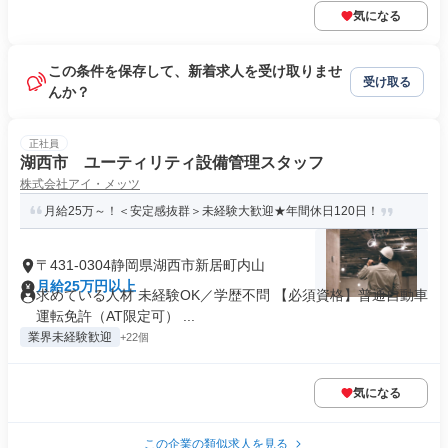
気になる
この条件を保存して、新着求人を受け取りませ
受け取る
んか？
正社員
湖西市 ユーティリティ設備管理スタッフ
株式会社アイ・メッツ
月給25万～！＜安定感抜群＞未経験大歓迎★年間休日120日！
〒431-0304静岡県湖西市新居町内山
月給25万円以上
求めている人材 未経験OK／学歴不問 【必須資格】普通自動車
運転免許（AT限定可） ...
業界未経験歓迎
+22個
気になる
この企業の類似求人を見る