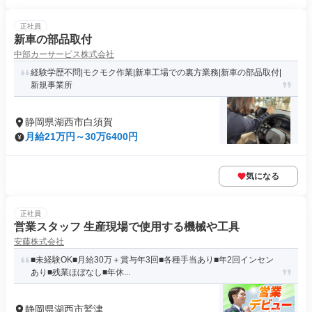
正社員
新車の部品取付
中部カーサービス株式会社
経験学歴不問|モクモク作業|新車工場での裏方業務|新車の部品取付|
新規事業所
静岡県湖西市白須賀
月給21万円～30万6400円
気になる
正社員
営業スタッフ 生産現場で使用する機械や工具
安藤株式会社
■未経験OK■月給30万＋賞与年3回■各種手当あり■年2回インセン
あり■残業ほぼなし■年休...
静岡県湖西市鷲津