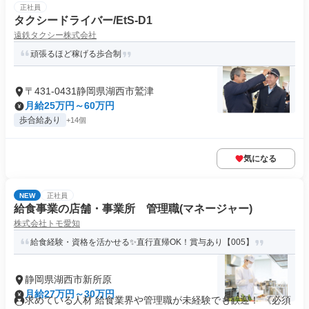
正社員
タクシードライバー/EtS-D1
遠鉄タクシー株式会社
頑張るほど稼げる歩合制
〒431-0431静岡県湖西市鷲津
月給25万円～60万円
歩合給あり
+14個
気になる
NEW
正社員
給食事業の店舗・事業所 管理職(マネージャー)
株式会社トモ愛知
給食経験・資格を活かせる✨直行直帰OK！賞与あり【005】
静岡県湖西市新所原
月給27万円～30万円
求めている人材 給食業界や管理職が未経験でも歓迎！ 《必須