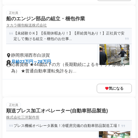
正社員
船のエンジン部品の組立・梱包作業
タカラ梱包輸送株式会社
【未経験ＯＫ】【長期休暇あり！】【昇給賞与あり！】正社員で安
定して働ける組立・梱包のお仕事...
静岡県湖西市白須賀
月給23万円～28万円
応募資格 ★44歳以下の方（長期勤続によるキャリア形成の
為） ★普通自動車運転免許をお...
気になる
正社員
順送プレス加工オペレーター(自動車部品製造)
株式会社三洋製作所
プレス機械オペレータ募集！冷暖房完備の自動車部品製造工場！