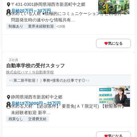
〒431-0301静岡県湖西市新居町中之郷
月給20万円～30万円
求めている人材 ●積極的にコミュニケーションがとれる方 →
問題発生時の速やかな情報共有...
制服あり
業界未経験歓迎
+18個
気になる
正社員
自動車学校の受付スタッフ
株式会社ハマＩＮ自動車学校
第二新卒歓迎！｜事務×接客のお仕事です◎
静岡県湖西市新居町中之郷
月給19万5000円～25万円
求める人材: 【必須条件】 要普免(ＡＴ限定可) 【歓迎条件】
未経験者歓迎 新卒...
残業なし
交通費支給
気になる