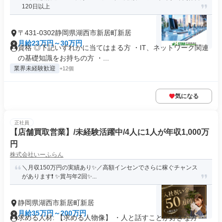
120日以上
〒431-0302静岡県湖西市新居町新居
月給23万円～30万円
資格 ◎下記いずれかに当てはまる方 ・IT、ネットワーク関連
の基礎知識をお持ちの方 ・...
業界未経験歓迎
+12個
気になる
正社員
【店舗買取営業】/未経験活躍中/4人に1人が年収1,000万
円
株式会社いーふらん
＼月収150万円の実績あり✨／高額インセンでさらに稼ぐチャンス
があります❗ ✨賞与年2回✨...
静岡県湖西市新居町新居
月給35万円～200万円
求める人材: 【求める人物像】 ・人と話すことが好きな方 ・