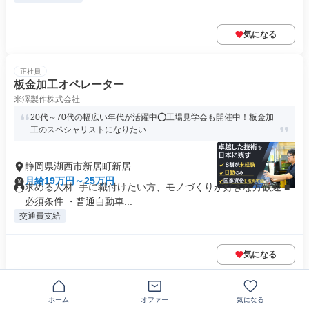
気になる
正社員
板金加工オペレーター
米澤製作株式会社
20代～70代の幅広い年代が活躍中⭕工場見学会も開催中！板金加
工のスペシャリストになりたい...
静岡県湖西市新居町新居
月給19万円～25万円
求める人材: 手に職付けたい方、モノづくりが好きな方歓迎 ■
必須条件 ・普通自動車...
交通費支給
気になる
正社員
ホーム
オファー
気になる
湖西市|残業選べる 大運転手