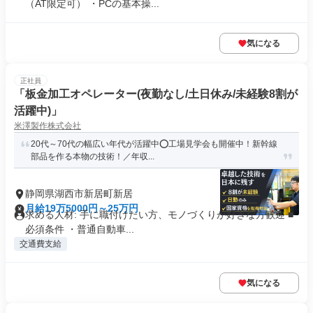
（AT限定可） ・PCの基本操...
気になる
正社員
「板金加工オペレーター(夜勤なし/土日休み/未経験8割が
活躍中)」
米澤製作株式会社
20代～70代の幅広い年代が活躍中⭕工場見学会も開催中！新幹線
部品を作る本物の技術！／年収...
静岡県湖西市新居町新居
月給19万5000円～25万円
求める人材: 手に職付けたい方、モノづくりが好きな方歓迎 ■
必須条件 ・普通自動車...
交通費支給
気になる