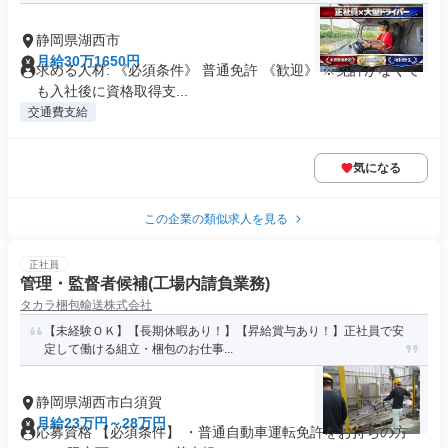
静岡県湖西市
月給30万1650円
求める人材: 《必須条件》 普通免許 《歓迎》 ※免許がなくて
も入社後に資格取得支...
交通費支給
気になる
この企業の類似求人を見る
正社員
管理・監督者候補(工場内請負業務)
タカラ梱包輸送株式会社
【未経験ＯＫ】【長期休暇あり！】【昇給賞与あり！】正社員で安
定して働ける組立・梱包のお仕事...
静岡県湖西市白須賀
月給23万円～28万円
応募資格 【必須条件】 ・普通自動車運転免許をお持ちの方