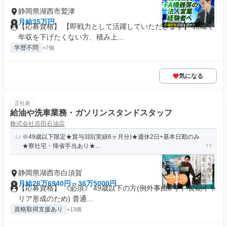
静岡県湖西市鷲津
月給35万円
【応募資格】 【即戦力として活躍していただきます】 転職で
年収を下げたくない方、積み上...
学歴不問
+7個
気になる
正社員
給油や洗車業務・ガソリンスタンドスタッフ
株式会社吉田石油店
※49歳以下限定★賞与3回(実績6ヶ月分)★週休2日+基本日勤のみ
★寮社宅・帰省手当あり★...
静岡県湖西市白須賀
月給26万6940円～36万5000円
【応募資格】 《必須》 49歳以下の方(例外事由3号イ:長期キャ
リア形成のため) 普通...
資格取得支援あり
+13個