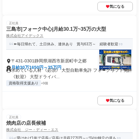
気になる
正社員
三島市|フォーク中心|月給30.1万~35万の大型
株式会社アイデックス
⏩毎日帰れて、土日休み、連休あり 賞与63万～ 経験者歓迎
〒431-0301静岡県湖西市新居町中之郷
月給30万1650円～35万円
求めている人材 《必須》 大型自動車免許 フォークリフト免許
《歓迎》 大型ドライバ...
資格取得支援あり
+9個
気になる
正社員
焼肉店の店長候補
株式会社 ジー・ディー・エス
✅早ければ1年で店長✅店長は月収27万円～✅SVや独立の道も