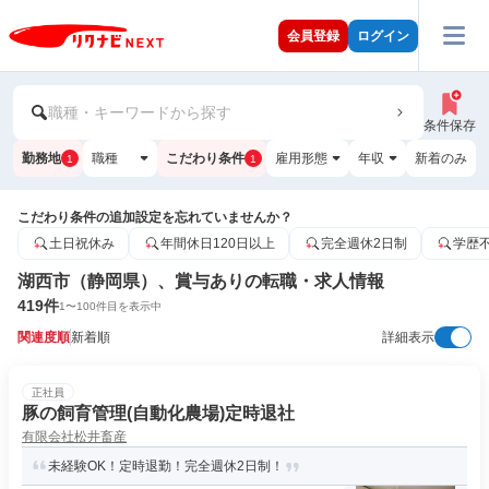
会員登録
ログイン
職種・キーワードから探す
条件保存
勤務地
職種
こだわり条件
雇用形態
年収
新着のみ
1
1
こだわり条件の追加設定を忘れていませんか？
土日祝休み
年間休日120日以上
完全週休2日制
学歴
湖西市（静岡県）、賞与ありの転職・求人情報
419
件
1
〜
100
件目を表示中
関連度順
新着順
詳細表示
正社員
豚の飼育管理(自動化農場)定時退社
有限会社松井畜産
未経験OK！定時退勤！完全週休2日制！