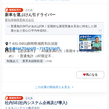
正社員
新車を運ぶけん引ドライバー
愛知車輌興業株式会社
普通免許(MT)があればOK！定期的な講習実施＆安全に特化した部
署があり安心◎平均年収60...
〒431-0451静岡県湖西市白須賀
年俸586万5600円～779万8700円
資格 【必須条件】 ・40歳未満の方（長期キャリア形成のた
め） ・普通免許（AT限定不...
制服あり
業界未経験歓迎
+25個
気になる
この企業の類似求人を見る
正社員
社内SE(社内システム企画及び導入)
トヨタバッテリー株式会社