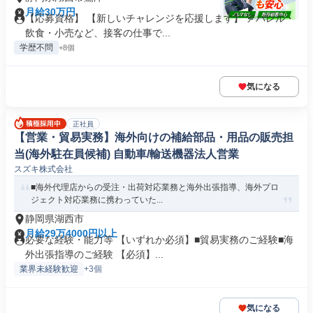
月給30万円
【応募資格】 【新しいチャレンジを応援します】 アパレル・
飲食・小売など、接客の仕事で...
学歴不問
+8個
気になる
正社員
【営業・貿易実務】海外向けの補給部品・用品の販売担
当(海外駐在員候補) 自動車/輸送機器法人営業
スズキ株式会社
■海外代理店からの受注・出荷対応業務と海外出張指導、海外プロ
ジェクト対応業務に携わっていた...
静岡県湖西市
月給29万4000円以上
必要な経験・能力等 【いずれか必須】■貿易実務のご経験■海
外出張指導のご経験 【必須】...
業界未経験歓迎
+3個
気になる