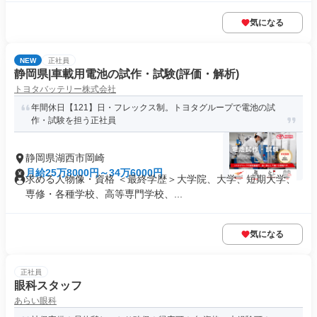
気になる
NEW
正社員
静岡県|車載用電池の試作・試験(評価・解析)
トヨタバッテリー株式会社
年間休日【121】日・フレックス制。トヨタグループで電池の試
作・試験を担う正社員
静岡県湖西市岡崎
月給25万8000円～34万6000円
求める人物像・資格 ＜最終学歴＞大学院、大学、短期大学、
専修・各種学校、高等専門学校、...
気になる
正社員
眼科スタッフ
あらい眼科