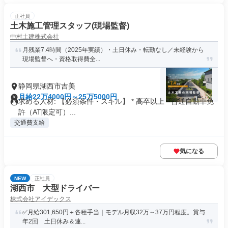
正社員
土木施工管理スタッフ(現場監督)
中村土建株式会社
月残業7.4時間（2025年実績）・土日休み・転勤なし／未経験から
現場監督へ・資格取得費全...
静岡県湖西市吉美
月給22万4000円～25万5000円
求める人材: 【必須条件・スキル】 * 高卒以上 * 普通自動車免
許（AT限定可）...
交通費支給
気になる
NEW
正社員
湖西市 大型ドライバー
株式会社アイデックス
✅月給301,650円＋各種手当｜モデル月収32万～37万円程度。賞与
年2回 土日休み＆連...