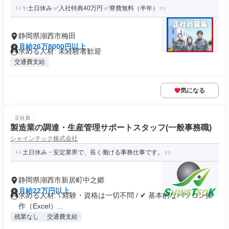
✨土日休み ✅入社特典40万円 ✅寮費無料（半年）
静岡県湖西市梅田
月給26万8000円以上
求める人材: 未経験者歓迎
交通費支給
気になる
正社員
製造業の調達・生産管理サポートスタッフ(一般事務職)
シャインテック株式会社
土日休み・安定業界で、長く働ける事務仕事です。
静岡県湖西市新居町中之郷
月給22万円以上
求める人材: \ 経験・資格は一切不問 / ✔ 基本的なパソコン操
作（Excel）...
残業なし
交通費支給