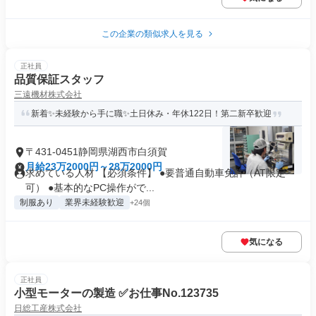
この企業の類似求人を見る
正社員
品質保証スタッフ
三遠機材株式会社
新着✨未経験から手に職✨土日休み・年休122日！第二新卒歓迎
〒431-0451静岡県湖西市白須賀
月給23万2000円～28万2000円
求めている人材 【必須条件】 ●要普通自動車免許（AT限定
可） ●基本的なPC操作がで...
制服あり
業界未経験歓迎
+24個
気になる
正社員
小型モーターの製造 ✅お仕事No.123735
日総工産株式会社