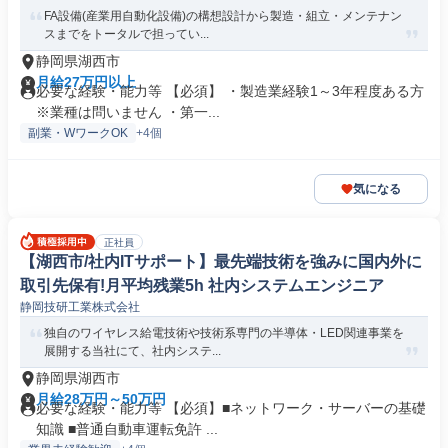
FA設備(産業用自動化設備)の構想設計から製造・組立・メンテナン
スまでをトータルで担ってい...
静岡県湖西市
月給27万円以上
必要な経験・能力等 【必須】 ・製造業経験1～3年程度ある方
※業種は問いません ・第一...
副業・WワークOK
+4個
気になる
正社員
【湖西市/社内ITサポート】最先端技術を強みに国内外に
取引先保有!月平均残業5h 社内システムエンジニア
静岡技研工業株式会社
独自のワイヤレス給電技術や技術系専門の半導体・LED関連事業を
展開する当社にて、社内システ...
静岡県湖西市
月給28万円～50万円
必要な経験・能力等 【必須】■ネットワーク・サーバーの基礎
知識 ■普通自動車運転免許 ...