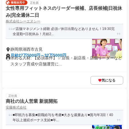
正社員
女性専用フィットネスのリーダー候補、店長候補|日祝休
み|完全週休二日
株式会社シーエヌシー
✅店舗マネジメント経験 必須✅休日出勤などありません！19:30完
全退勤×日祝休み！月給2...
静岡県湖西市古見
月給27万5000円～32万5000円
求める人材: 【必須条件】 ✅店長・副店長・店舗リーダーなど
スタッフ育成や店舗運営に...
気になる
正社員
商社の法人営業 新規開拓
安藤株式会社
■即戦力を募集■前職給与を考慮■大きな裁量あり■賞与年3回！40
年以上連続ボーナス支給■年...