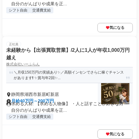
自分のがんばりや成果を正...
シフト自由
交通費支給
気になる
正社員
未経験から【出張買取営業】/2人に1人が年収1,000万円
越え
株式会社いーふらん
＼月収150万円の実績あり✨／高額インセンでさらに稼ぐチャンス
があります❗ ✨賞与年2回✨...
静岡県湖西市新居町新居
月給40万円～200万円
求める人材: 【求める人物像】 ・人と話すことが好きな方 ・
自分のがんばりや成果を正...
シフト自由
交通費支給
気になる