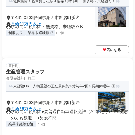
社保完備！昼休憩しっかり確保！帰宅可！ 無資格・未経験可！
〒431-0303静岡県湖西市新居町浜名
月給21万円以上
求めている人材 ・無資格、未経験ＯＫ！
制服あり
業界未経験歓迎
+17個
気になる
正社員
生産管理スタッフ
有限会社井口精工
未経験OK！人柄重視の正社員募集✨賞与年2回✨長期休暇年3回
〒431-0302静岡県湖西市新居町新居
月給25万円以上
求めている人材 ●要普通自動車運転免許（AT限定可） ●未経験
の方も歓迎！ ●男女不問...
業界未経験歓迎
+15個