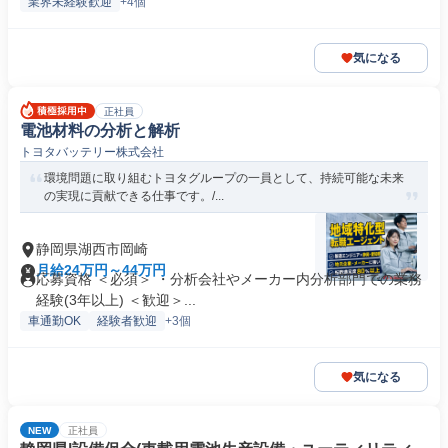
業界未経験歓迎
+4個
気になる
正社員
電池材料の分析と解析
トヨタバッテリー株式会社
環境問題に取り組むトヨタグループの一員として、持続可能な未来
の実現に貢献できる仕事です。/...
静岡県湖西市岡崎
月給24万円～44万円
応募資格 ＜必須＞ ・分析会社やメーカー内分析部門での業務
経験(3年以上) ＜歓迎＞...
車通勤OK
経験者歓迎
+3個
気になる
NEW
正社員