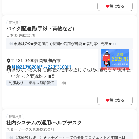
気になる
正社員
バイク配達員(手紙・荷物など)
日本郵便株式会社
未経験OK★安定雇用で長期の活躍が可能★福利厚生充実★
〒431-0400静岡県湖西市
月給21万8200円～22万3100円
求めている人材 ◎郵便の仕事を通じて地域の暮らしを 支えた
い方 ＜必要資格＞ ■普...
制服あり
業界未経験歓迎
+10個
気になる
派遣社員
社内システムの運用/ヘルプデスク
スターワークス東海株式会社
《未経験歓迎！》★大手メーカーでの長期プロジェクト／年間休日