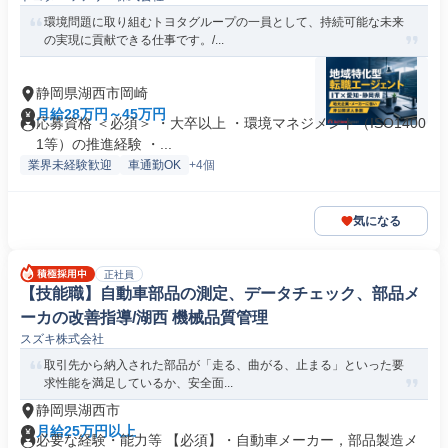
環境問題に取り組むトヨタグループの一員として、持続可能な未来
の実現に貢献できる仕事です。/...
静岡県湖西市岡崎
月給28万円～45万円
応募資格 ＜必須＞ ・大卒以上 ・環境マネジメント（ISO1400
1等）の推進経験 ・...
業界未経験歓迎
車通勤OK
+4個
気になる
正社員
【技能職】自動車部品の測定、データチェック、部品メ
ーカの改善指導/湖西 機械品質管理
スズキ株式会社
取引先から納入された部品が「走る、曲がる、止まる」といった要
求性能を満足しているか、安全面...
静岡県湖西市
月給25万円以上
必要な経験・能力等 【必須】・自動車メーカー，部品製造メ