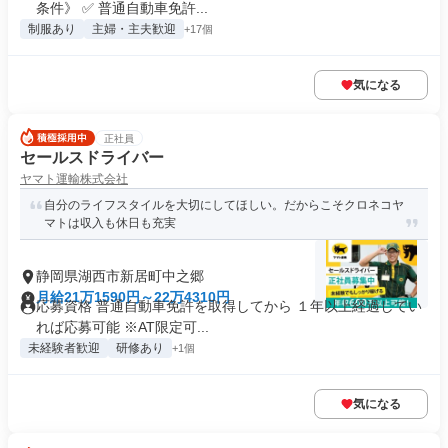
条件》 ✅ 普通自動車免許...
制服あり
主婦・主夫歓迎
+17個
気になる
正社員
セールスドライバー
ヤマト運輸株式会社
自分のライフスタイルを大切にしてほしい。だからこそクロネコヤ
マトは収入も休日も充実
静岡県湖西市新居町中之郷
月給21万1590円～22万4310円
応募資格 普通自動車免許を取得してから １年以上経過してい
れば応募可能 ※AT限定可...
未経験者歓迎
研修あり
+1個
気になる