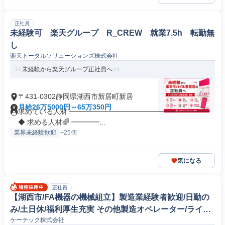
正社員
未経験可 楽天グループ R_CREW 就業7.5h 転勤無
し
楽天トータルソリューションズ株式会社
未経験から楽天グループ正社員へ
〒431-0302静岡県湖西市新居町新居
月給26万5000円～65万350円
求めている人材 ━━━━━━━━━━━━━━━━━━━━
◆ 求める人材🌈 ━━━━...
業界未経験歓迎
+25個
気になる
正社員
【湖西市/FA機器の機械組立】製造業経験者歓迎/日勤の
み/土日休/福利厚生充実 その他製造オペレーター/ライン
ケーテック株式会社
マネージャー(機械/電気/電子製品専門職)