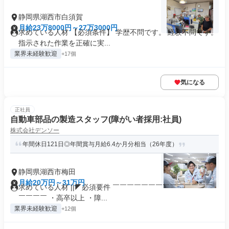
静岡県湖西市白須賀
月給23万8000円～27万3000円
求めている人材 【必須条件】 学歴不問です。 経験不問です。
指示された作業を正確に実...
業界未経験歓迎
+17個
気になる
正社員
自動車部品の製造スタッフ(障がい者採用:社員)
株式会社デンソー
年間休日121日◎年間賞与月給6.4か月分相当（26年度）
静岡県湖西市梅田
月給20万円～31万円
求めている人材 ||◤必須要件 ￣￣￣￣￣￣￣￣￣￣￣￣￣￣
￣￣￣￣ ・高卒以上 ・障...
業界未経験歓迎
+12個