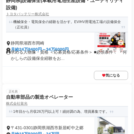
静岡県|設備保全(車載用電池生産設備・ユーティリティ
設備)
トヨタバッテリー株式会社
機械保全・電気保全の経験を活かす。EV/HV用電池工場の設備保全
（正社員）
静岡県湖西市岡崎
月給24万8400円～34万6000円
求める人物像・資格 ＜応募資格/応募条件＞ ■必須条件： ・何
かしらの設備保全経験をお...
気になる
正社員
自動車部品の製造オペレーター
株式会社覚光
1年目から月収26万円以上可！績好調の為、増員募集です。
〒431-0301静岡県湖西市新居町中之郷