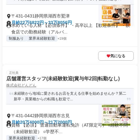
〒431-0431静岡県湖西市鷲津
月給22万6822円～33万8056円
求めている人材 【必須条件】 ・高卒以上 【歓迎条件】 ・飲
食店での勤務経験（アルバ...
制服あり
業界未経験歓迎
+19個
気になる
正社員
店舗運営スタッフ(未経験歓迎|賞与年2回|転勤なし)
株式会社どんどん
未経験から地域に愛されるお店を支える仕事を始めませんか？第二
新卒・異業種からの転職も歓迎で...
〒431-0442静岡県湖西市古見
月給20万4000円～21万2000円
資格 【必須】 普通自動車運転免許（AT限定可） ○経験不問
（未経験歓迎） ○学歴不...
業界未経験歓迎
+17個