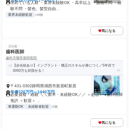
月給18万5000円～24万円
求めている人材 ・業界未経験OK ・高卒以上 ・資格不問 ・経
験不問 ・髪色、髪型自由...
業界未経験歓迎
+18個
気になる
正社員
歯科医師
歯科天陽堂柴田医院
【歩合給あり】インプラント・矯正のスキルが身につく／5年目で
3000万も目指せる！
〒431-0302静岡県湖西市新居町新居
年俸720万円～1440万円
必要資格・経験 ＼＼新卒・未経験OK／／ ＜必須＞ ●歯科医師
免許 ＜歓迎＞ ...
車通勤OK
未経験者歓迎
+2個
気になる