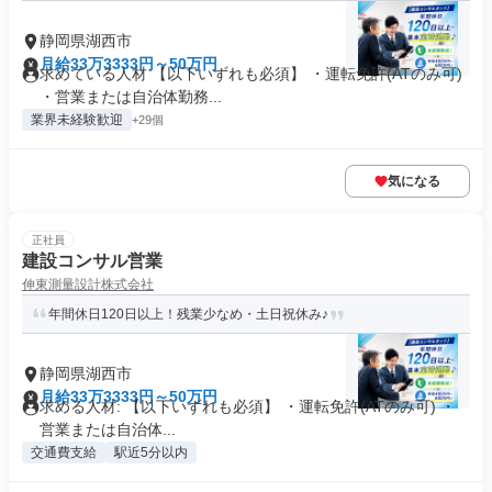
静岡県湖西市
月給33万3333円～50万円
求めている人材 【以下いずれも必須】 ・運転免許(ATのみ可)
・営業または自治体勤務...
業界未経験歓迎
+29個
気になる
正社員
建設コンサル営業
伸東測量設計株式会社
年間休日120日以上！残業少なめ・土日祝休み♪
静岡県湖西市
月給33万3333円～50万円
求める人材: 【以下いずれも必須】 ・運転免許(ATのみ可) ・
営業または自治体...
交通費支給
駅近5分以内