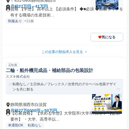
〒431-0400静岡県湖西市
月給27万円～41万円
資格 【学歴】 高卒以上 【必須条件】 ◆■必須 ◆自動ラインを
有する職場の生産技術...
制服あり
+11個
気になる
この企業の類似求人を見る
正社員
二輪・船外機完成品・補給部品の包装設計
スズキ株式会社
転勤なし／土日休み／フレックス／次世代のグローバル包装デザイ
ンを共に創る
静岡県湖西市白須賀
月給27万6000円～50万円
【応募資格】 【求める学歴】大学院卒/大学卒/高専卒 【必須
要件】 ・大学、高専卒以...
車通勤OK
転勤なし