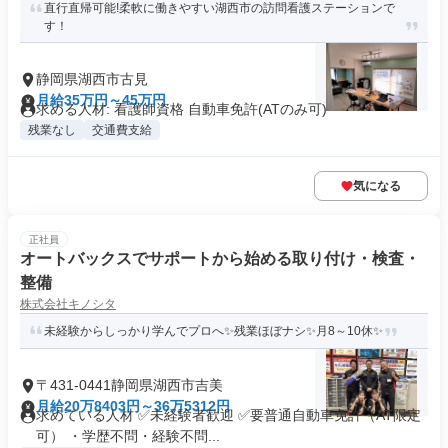
直行直帰可能!柔軟に働きやすい湖西市の訪問看護ステーションで
す！
静岡県湖西市古見
月給35万円～45万円
求める人材: 看護師資格 自動車免許(ATのみ可)
残業なし
交通費支給
気になる
正社員
オートバックスでサポートから始める取り付け・検査・
整備
株式会社キノシタ
未経験からしっかり学んでプロへ✨残業ほぼナシ✨月8～10休✨
〒431-0441静岡県湖西市吉美
月給20万8403円～36万5312円
求めている人材 ✅未経験者歓迎 ✅要普通自動車免許（AT限定
可） ・学歴不問・経験不問...