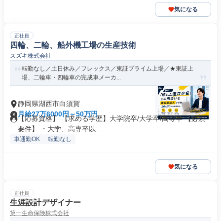
気になる
正社員
四輪、二輪、船外機工場の生産技術
スズキ株式会社
転勤なし／土日休み／フレックス／東証プライム上場／★東証上
場、二輪車・四輪車の完成車メーカ...
静岡県湖西市白須賀
月給27万6000円～50万円
【応募資格】 【求める学歴】大学院卒/大学卒/高専卒 【必須
要件】 ・大学、高専卒以...
車通勤OK
転勤なし
気になる
正社員
生涯設計デザイナー
第一生命保険株式会社