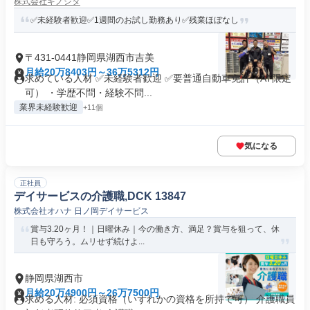
株式会社キノシタ
✅未経験者歓迎✅1週間のお試し勤務あり✅残業ほぼなし
〒431-0441静岡県湖西市吉美
月給20万8403円～36万5312円
求めている人材 ✅未経験者歓迎 ✅要普通自動車免許（AT限定
可） ・学歴不問・経験不問...
業界未経験歓迎
+11個
気になる
正社員
デイサービスの介護職,DCK 13847
株式会社オハナ 日ノ岡デイサービス
賞与3.20ヶ月！｜日曜休み｜今の働き方、満足？賞与を狙って、休
日も守ろう。ムリせず続けよ...
静岡県湖西市
月給20万4900円～26万7500円
求める人材: 必須資格（いずれかの資格を所持で可） 介護職員