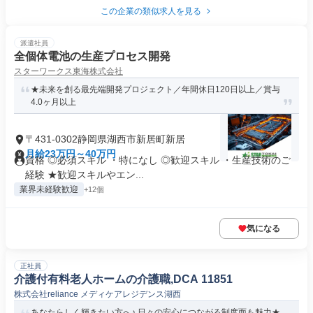
この企業の類似求人を見る
派遣社員
全個体電池の生産プロセス開発
スターワークス東海株式会社
★未来を創る最先端開発プロジェクト／年間休日120日以上／賞与
4.0ヶ月以上
〒431-0302静岡県湖西市新居町新居
月給23万円～40万円
資格 ◎必須スキル ・特になし ◎歓迎スキル ・生産技術のご
経験 ★歓迎スキルやエン...
業界未経験歓迎
+12個
気になる
正社員
介護付有料老人ホームの介護職,DCA 11851
株式会社reliance メディケアレジデンス湖西
あなたらしく輝きたい方へ♪ 日々の安心につながる制度面も魅力★