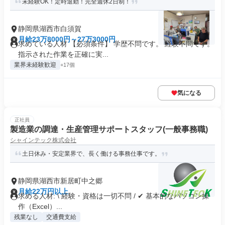
未経験OK！定時退勤！完全週休2日制！
静岡県湖西市白須賀
月給23万8000円～27万3000円
求めている人材 【必須条件】 学歴不問です。 経験不問です。
指示された作業を正確に実...
業界未経験歓迎
+17個
気になる
正社員
製造業の調達・生産管理サポートスタッフ(一般事務職)
シャインテック株式会社
土日休み・安定業界で、長く働ける事務仕事です。
静岡県湖西市新居町中之郷
月給22万円以上
求める人材: \ 経験・資格は一切不問 / ✔ 基本的なパソコン操
作（Excel）...
残業なし
交通費支給