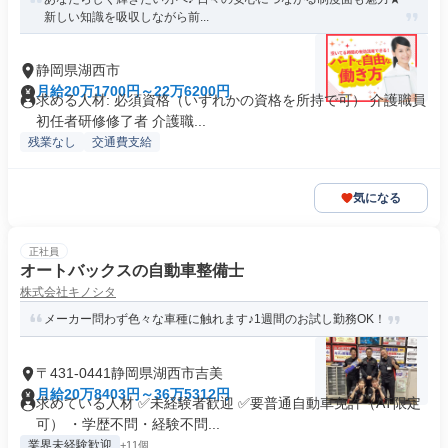
新しい知識を吸収しながら前...
静岡県湖西市
月給20万1700円～22万6200円
求める人材: 必須資格（いずれかの資格を所持で可） 介護職員
初任者研修修了者 介護職...
残業なし
交通費支給
気になる
正社員
オートバックスの自動車整備士
株式会社キノシタ
メーカー問わず色々な車種に触れます♪1週間のお試し勤務OK！
〒431-0441静岡県湖西市吉美
月給20万8403円～36万5312円
求めている人材 ✅未経験者歓迎 ✅要普通自動車免許（AT限定
可） ・学歴不問・経験不問...
業界未経験歓迎
+11個