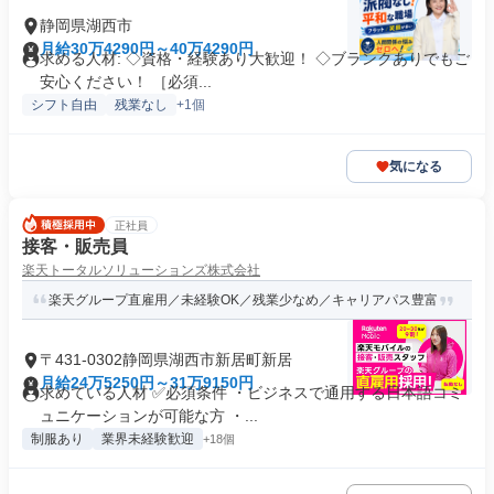
静岡県湖西市
月給30万4290円～40万4290円
求める人材: ◇資格・経験あり大歓迎！ ◇ブランクありでもご
安心ください！ ［必須...
シフト自由
残業なし
+1個
気になる
正社員
接客・販売員
楽天トータルソリューションズ株式会社
楽天グループ直雇用／未経験OK／残業少なめ／キャリアパス豊富
〒431-0302静岡県湖西市新居町新居
月給24万5250円～31万9150円
求めている人材 ✅必須条件 ・ビジネスで通用する日本語コミ
ュニケーションが可能な方 ・...
制服あり
業界未経験歓迎
+18個