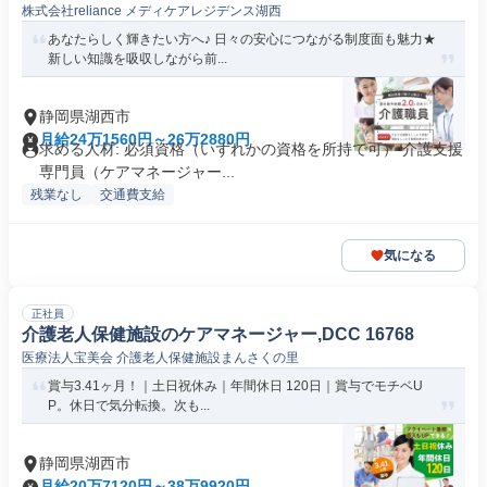
株式会社reliance メディケアレジデンス湖西
あなたらしく輝きたい方へ♪ 日々の安心につながる制度面も魅力★
新しい知識を吸収しながら前...
静岡県湖西市
月給24万1560円～26万2880円
求める人材: 必須資格（いずれかの資格を所持で可） 介護支援
専門員（ケアマネージャー...
残業なし
交通費支給
気になる
正社員
介護老人保健施設のケアマネージャー,DCC 16768
医療法人宝美会 介護老人保健施設まんさくの里
賞与3.41ヶ月！｜土日祝休み｜年間休日 120日｜賞与でモチベU
P。休日で気分転換。次も...
静岡県湖西市
月給20万7120円～38万9920円