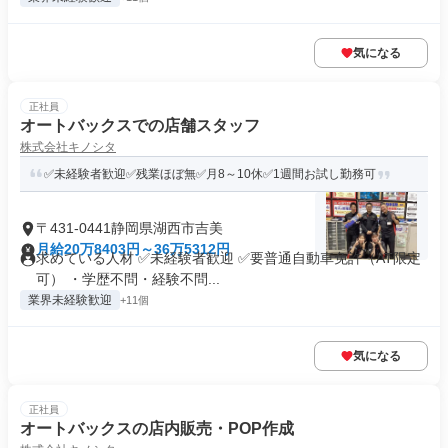
気になる
正社員
オートバックスでの店舗スタッフ
株式会社キノシタ
✅未経験者歓迎✅残業ほぼ無✅月8～10休✅1週間お試し勤務可
〒431-0441静岡県湖西市吉美
月給20万8403円～36万5312円
求めている人材 ✅未経験者歓迎 ✅要普通自動車免許（AT限定
可） ・学歴不問・経験不問...
業界未経験歓迎
+11個
気になる
正社員
オートバックスの店内販売・POP作成