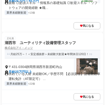
月給26万円～45万円
資格 ◎必須スキル ・情報系の基礎知識 ◎歓迎スキル ・ソフ
トウェアの開発経験 ★職...
業界未経験歓迎
+13個
気になる
正社員
湖西市 ユーティリティ設備管理スタッフ
株式会社アイ・メッツ
月給25万～！＜安定感抜群＞未経験大歓迎★年間休日120日！
〒431-0304静岡県湖西市新居町内山
月給25万円以上
求めている人材 未経験OK／学歴不問 【必須資格】普通自動車
運転免許（AT限定可） ...
業界未経験歓迎
+22個
気になる