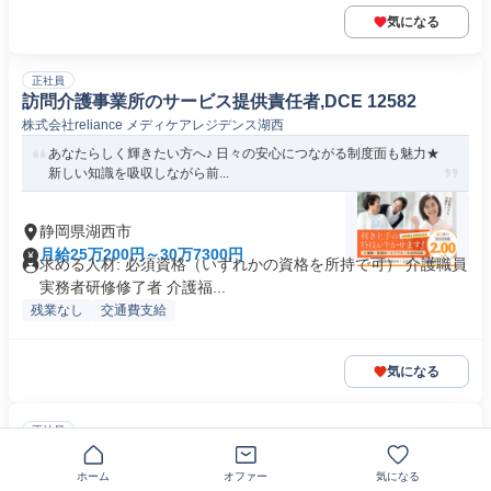
気になる
正社員
訪問介護事業所のサービス提供責任者,DCE 12582
株式会社reliance メディケアレジデンス湖西
あなたらしく輝きたい方へ♪ 日々の安心につながる制度面も魅力★
新しい知識を吸収しながら前...
静岡県湖西市
月給25万200円～30万7300円
求める人材: 必須資格（いずれかの資格を所持で可） 介護職員
実務者研修修了者 介護福...
残業なし
交通費支給
気になる
正社員
【定時上がり可】理学療法士 (湖西市)病院シフト調整
がしやすい職場 UHR
ホーム
オファー
気になる