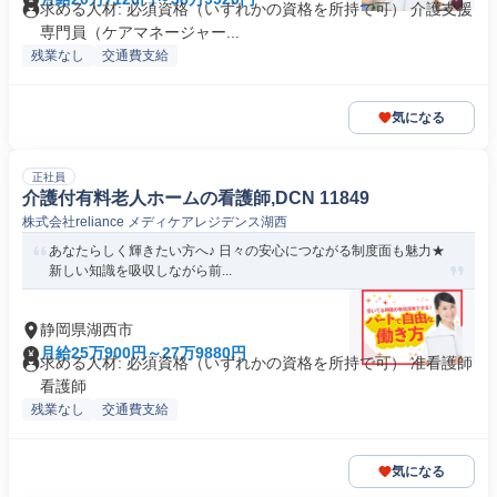
求める人材: 必須資格（いずれかの資格を所持で可） 介護支援
専門員（ケアマネージャー...
残業なし
交通費支給
気になる
正社員
介護付有料老人ホームの看護師,DCN 11849
株式会社reliance メディケアレジデンス湖西
あなたらしく輝きたい方へ♪ 日々の安心につながる制度面も魅力★
新しい知識を吸収しながら前...
静岡県湖西市
月給25万900円～27万9880円
求める人材: 必須資格（いずれかの資格を所持で可） 准看護師
看護師
残業なし
交通費支給
気になる