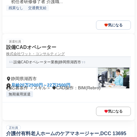
初任者研修修了者 介護職...
残業なし
交通費支給
気になる
派遣社員
設備CADオペレーター
株式会社ワット・コンサルティング
設備CADオペレーター業務|静岡県湖西市
静岡県湖西市
月給20万2500円～22万2500円
応募条件 ＜スキル＞ ◆CAD操作：BIM(Rebro)
無期雇用派遣
気になる
正社員
介護付有料老人ホームのケアマネージャー,DCC 13695