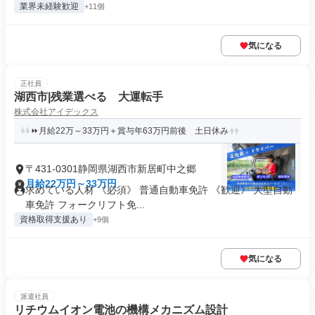
業界未経験歓迎
+11個
気になる
正社員
湖西市|残業選べる 大運転手
株式会社アイデックス
⏩月給22万～33万円＋賞与年63万円前後 土日休み
〒431-0301静岡県湖西市新居町中之郷
月給22万円～33万円
求めている人材 《必須》 普通自動車免許 《歓迎》 大型自動
車免許 フォークリフト免...
資格取得支援あり
+9個
気になる
派遣社員
リチウムイオン電池の機構メカニズム設計