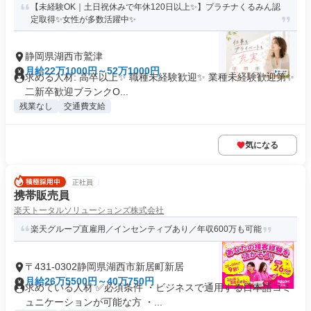
【未経験OK｜土日祝休みで年休120日以上✨】プラチナくるみん認
定取得✨女性が多数活躍中✨
静岡県湖西市鷲津
月給22万1000円～52万1000円
求める人材: 高卒以上✨ 職種未経験歓迎✨ 業種未経験歓迎第✨
二新卒歓迎ブランクO...
残業なし
交通費支給
気になる
正社員
携帯販売員
楽天トータルソリューションズ株式会社
楽天グループ直雇用／インセンティブあり／年収600万も可能
〒431-0302静岡県湖西市新居町新居
月給26万5500円～40万750円
求めている人材 ✅必須条件 ・ビジネスで通用する日本語コミ
ュニケーションが可能な方 ・...