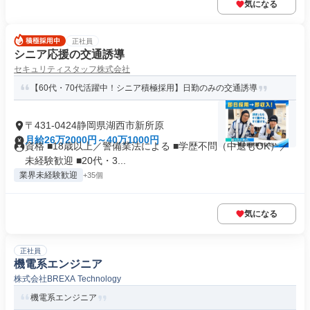
気になる
正社員
シニア応援の交通誘導
セキュリティスタッフ株式会社
【60代・70代活躍中！シニア積極採用】日勤のみの交通誘導
〒431-0424静岡県湖西市新所原
月給26万2000円～40万1000円
資格 ■18歳以上／警備業法による ■学歴不問（中退もOK）／
未経験歓迎 ■20代・3...
業界未経験歓迎
+35個
気になる
正社員
機電系エンジニア
株式会社BREXA Technology
機電系エンジニア