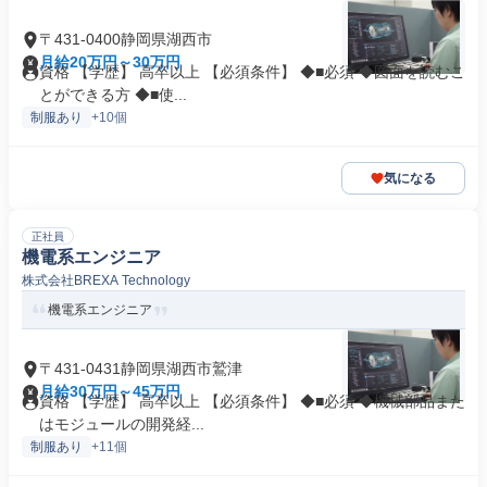
〒431-0400静岡県湖西市
月給20万円～30万円
資格 【学歴】 高卒以上 【必須条件】 ◆■必須 ◆図面を読むこ
とができる方 ◆■使...
制服あり
+10個
気になる
正社員
機電系エンジニア
株式会社BREXA Technology
機電系エンジニア
〒431-0431静岡県湖西市鷲津
月給30万円～45万円
資格 【学歴】 高卒以上 【必須条件】 ◆■必須 ◆機械部品また
はモジュールの開発経...
制服あり
+11個