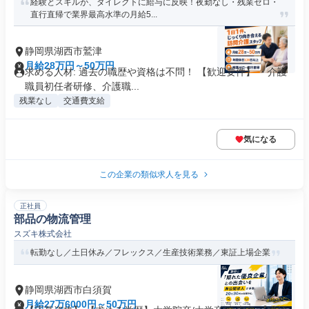
経験とスキルが、ダイレクトに給与に反映！夜勤なし・残業ゼロ・
直行直帰で業界最高水準の月給5...
静岡県湖西市鷲津
月給28万円～50万円
求める人材: 過去の職歴や資格は不問！ 【歓迎要件】 ・介護
職員初任者研修、介護職...
残業なし
交通費支給
気になる
この企業の類似求人を見る
正社員
部品の物流管理
スズキ株式会社
転勤なし／土日休み／フレックス／生産技術業務／東証上場企業
静岡県湖西市白須賀
月給27万6000円～50万円