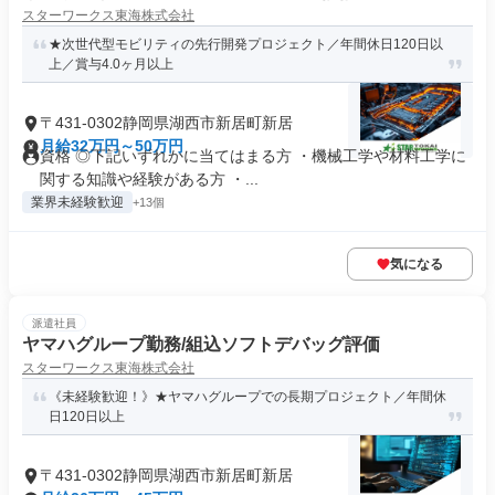
スターワークス東海株式会社
★次世代型モビリティの先行開発プロジェクト／年間休日120日以
上／賞与4.0ヶ月以上
〒431-0302静岡県湖西市新居町新居
月給32万円～50万円
資格 ◎下記いずれかに当てはまる方 ・機械工学や材料工学に
関する知識や経験がある方 ・...
業界未経験歓迎
+13個
気になる
派遣社員
ヤマハグループ勤務/組込ソフトデバッグ評価
スターワークス東海株式会社
《未経験歓迎！》★ヤマハグループでの長期プロジェクト／年間休
日120日以上
〒431-0302静岡県湖西市新居町新居