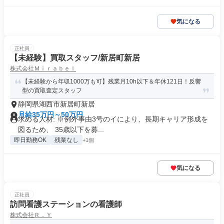
気になる
正社員
【未経験】買取スタッフ/新居町新居
株式会社Ｍｉｒａｂｅｌ
【未経験から年収1000万も可】残業月10h以下＆年休121日！反響
型の買取査定スタッフ
静岡県湖西市新居町新居
月給35万円～50万円
求める人材: ※例外事由3号のイにより、長期キャリア形成を
図るため、 35歳以下を募...
即日勤務OK
残業なし
+1個
気になる
正社員
訪問看護ステーションの看護師
株式会社Ｒ．Ｙ