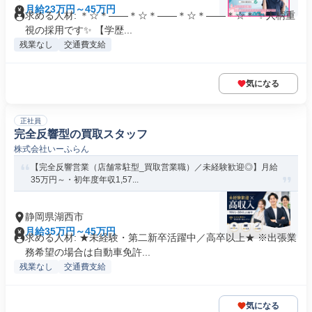
月給23万円～45万円
求める人材: ＊☆＊――＊☆＊――＊☆＊――＊☆＊ ✨人柄重
視の採用です✨ 【学歴...
残業なし
交通費支給
気になる
正社員
完全反響型の買取スタッフ
株式会社いーふらん
【完全反響営業（店舗常駐型_買取営業職）／未経験歓迎◎】月給
35万円～・初年度年収1,57...
静岡県湖西市
月給35万円～45万円
求める人材: ★未経験・第二新卒活躍中／高卒以上★ ※出張業
務希望の場合は自動車免許...
残業なし
交通費支給
気になる