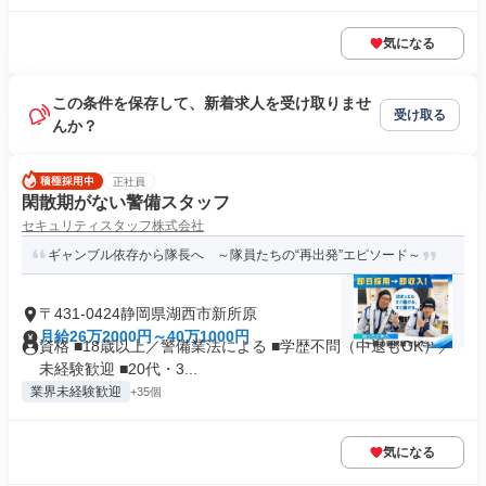
気になる
この条件を保存して、新着求人を受け取りませ
受け取る
んか？
正社員
閑散期がない警備スタッフ
セキュリティスタッフ株式会社
ギャンブル依存から隊長へ ～隊員たちの“再出発”エピソード～
〒431-0424静岡県湖西市新所原
月給26万2000円～40万1000円
資格 ■18歳以上／警備業法による ■学歴不問（中退もOK）／
未経験歓迎 ■20代・3...
業界未経験歓迎
+35個
気になる