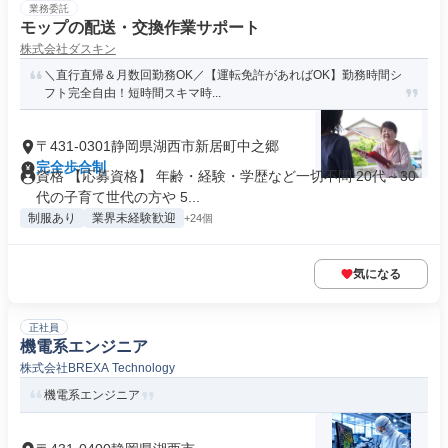
業務委託
モップの配送・交換作業サポート
株式会社ダスキン
＼直行直帰＆月数回勤務OK／【運転免許があればOK】勤務時間シ
フト完全自由！短時間スキマ時...
〒431-0301静岡県湖西市新居町中之郷
完全歩合制
資格 【応募資格】 年齢・経験・学歴など一切不問 20代～30
代の子育て世代の方や 5...
制服あり
業界未経験歓迎
+24個
気になる
正社員
機電系エンジニア
株式会社BREXA Technology
機電系エンジニア