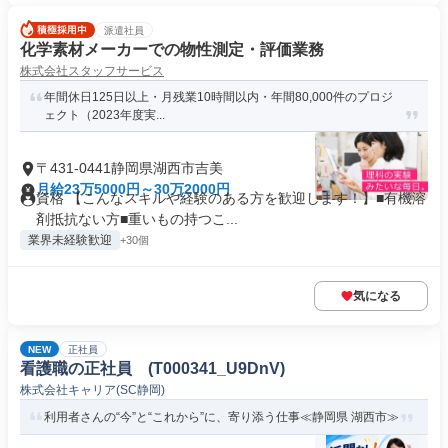
派遣社員
化学素材メーカーでの物性測定・評価業務
株式会社スタッフサービス
年間休日125日以上・月残業10時間以内・年間80,000件のプロジ
ェクト（2023年度実...
〒431-0441静岡県湖西市吉美
月給23万5000円～30万2000円
資格 【こんなスキルや経験のある方を歓迎します！】■有機溶
剤抵抗ない方■重いもの持つこ...
業界未経験歓迎
+30個
気になる
NEW
正社員
看護職の正社員 (T000341_U9DnV)
株式会社キャリア(SC静岡)
利用者さんの“今”と“これから”に、寄り添う仕事≪静岡県 湖西市≫