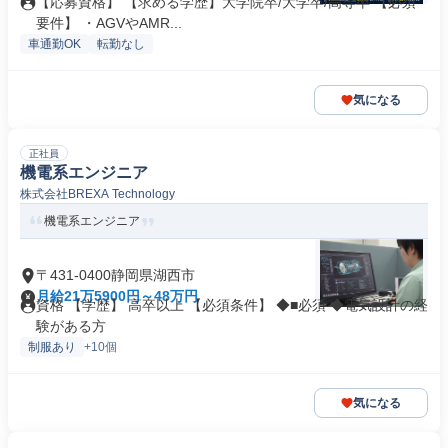
【応募資格】 【求める学歴】大学院卒/大学卒/高専卒 【必須
要件】 ・AGVやAMR...
車通勤OK
転勤なし
気になる
正社員
機電系エンジニア
株式会社BREXA Technology
機電系エンジニア
〒431-0400静岡県湖西市
月給21万5900円～48万円
資格 【学歴】 高卒以上 【必須条件】 ◆■必須 ◆電気設計の経
験がある方
制服あり
+10個
気になる