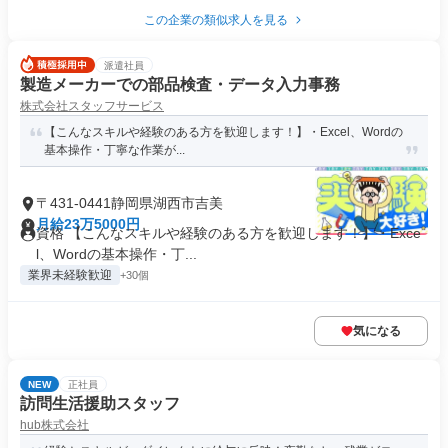
この企業の類似求人を見る
派遣社員
製造メーカーでの部品検査・データ入力事務
株式会社スタッフサービス
【こんなスキルや経験のある方を歓迎します！】・Excel、Wordの
基本操作・丁寧な作業が...
〒431-0441静岡県湖西市吉美
月給23万5000円
資格 【こんなスキルや経験のある方を歓迎します！】・Exce
l、Wordの基本操作・丁...
業界未経験歓迎
+30個
気になる
NEW
正社員
訪問生活援助スタッフ
hub株式会社