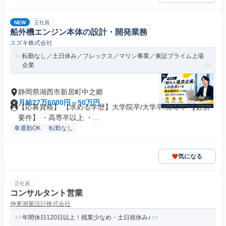
NEW
正社員
船外機エンジン本体の設計・開発業務
スズキ株式会社
転勤なし／土日休み／フレックス／マリン事業／東証プライム上場
企業
静岡県湖西市新居町中之郷
月給27万6000円～50万円
【応募資格】 【求める学歴】大学院卒/大学卒/高専卒 【必須
要件】 ・高専卒以上 ・...
車通勤OK
転勤なし
気になる
正社員
コンサルタント営業
伸東測量設計株式会社
年間休日120日以上！残業少なめ・土日祝休み♪