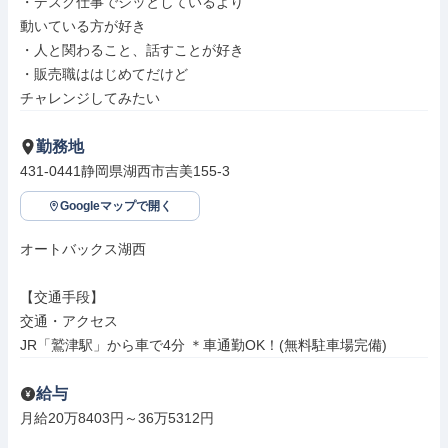
・デスク仕事でジッとしているより

動いている方が好き

・人と関わること、話すことが好き

・販売職ははじめてだけど

チャレンジしてみたい
勤務地
431-0441静岡県湖西市吉美155-3
Googleマップで開く
オートバックス湖西

【交通手段】

交通・アクセス

JR「鷲津駅」から車で4分 ＊車通勤OK！(無料駐車場完備)
給与
月給20万8403円～36万5312円
