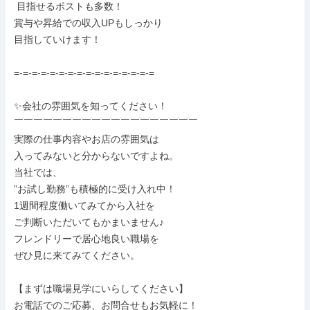
 目指せるポストも多数！

賞与や昇給での収入UPもしっかり

目指していけます！

=-=-=-=-=-=-=-=-=-=-=-=-=-=-=-=

✨会社の雰囲気を知ってください！

￣￣￣￣￣￣￣￣￣￣￣￣￣￣￣￣￣￣￣

実際の仕事内容やお店の雰囲気は

入ってみないと分からないですよね。

当社では、

”お試し勤務”も積極的に受け入れ中！

1週間程度働いてみてから入社を

ご判断いただいてもかまいません♪

フレンドリーで居心地良い職場を

ぜひ見に来てみてください。

【まずは職場見学にいらしてください】

お電話でのご応募、お問合せもお気軽に！
