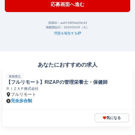
応募画面へ進む
原稿ID：
aa672f85fa629c43
掲載開始日：
2025/03/25（火）
問題を報告する
あなたにおすすめの求人
業務委託
【フルリモート】RIZAPの管理栄養士・保健師
ＲＩＺＡＰ株式会社
フルリモート
完全歩合制
気になる