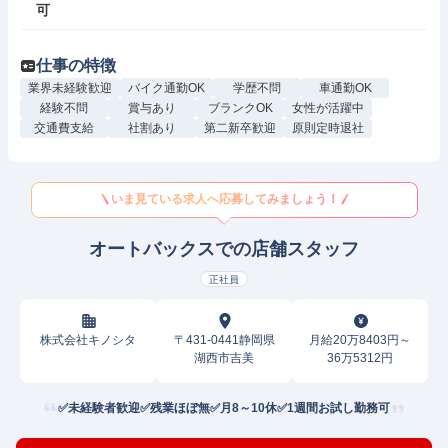
可
仕事の特徴
業界未経験歓迎
バイク通勤OK
学歴不問
車通勤OK
経験不問
賞与あり
ブランクOK
女性が活躍中
交通費支給
社割あり
第二新卒歓迎
原則定時退社
いま見ている求人へ応募してみましょう！
オートバックスでの店舗スタッフ
正社員
株式会社キノシタ
〒431-0441静岡県
月給20万8403円～
湖西市吉美
36万5312円
✅未経験者歓迎✅残業ほぼ無✅月8～10休✅1週間お試し勤務可