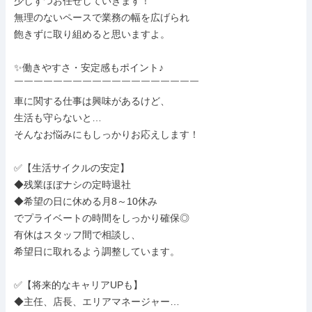
少しずつお任せしていきます！

無理のないペースで業務の幅を広げられ

飽きずに取り組めると思いますよ。

✨働きやすさ・安定感もポイント♪

￣￣￣￣￣￣￣￣￣￣￣￣￣￣￣￣￣￣￣

車に関する仕事は興味があるけど、

生活も守らないと…

そんなお悩みにもしっかりお応えします！

✅【生活サイクルの安定】

◆残業ほぼナシの定時退社

◆希望の日に休める月8～10休み

でプライベートの時間をしっかり確保◎

有休はスタッフ間で相談し、

希望日に取れるよう調整しています。

✅【将来的なキャリアUPも】

◆主任、店長、エリアマネージャー…
