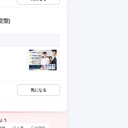
定型)
気になる
ょう