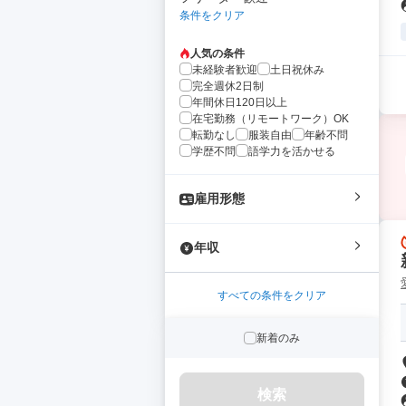
条件をクリア
人気の条件
未経験者歓迎
土日祝休み
完全週休2日制
年間休日120日以上
在宅勤務（リモートワーク）OK
転勤なし
服装自由
年齢不問
学歴不問
語学力を活かせる
雇用形態
年収
すべての条件をクリア
新着のみ
検索