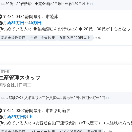
20代・30代活躍中◆完全週休2日制・年休120日以上
〒431-0431静岡県湖西市鷲津
月給31万円～40万円
求めている人材 ◆営業経験をお持ちの方◆ 20代・30代が中心となっ..
業界未経験歓迎
主婦・主夫歓迎
年間休日120日以上
+20個
正社員
生産管理スタッフ
有限会社井口精工
未経験OK！人柄重視の正社員募集✨賞与年2回✨長期休暇年3回
〒431-0302静岡県湖西市新居町新居
月給25万円以上
求めている人材 ●要普通自動車運転免許（AT限定可） ●未経験の方も歓.
業界未経験歓迎
フリーター歓迎
バイク通勤OK
学歴不問
+12個