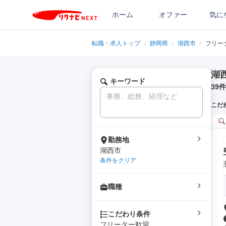
ホーム
オファー
気に
転職・求人トップ
/
静岡県
/
湖西市
/
フリー
湖
キーワード
39
件
こだ
勤務地
湖西市
条件をクリア
職種
こだわり条件
フリーター歓迎