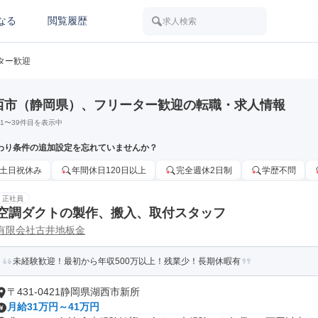
なる
閲覧履歴
求人検索
ター歓迎
西市（静岡県）、フリーター歓迎の転職・求人情報
1
〜
39
件目を表示中
わり条件の追加設定を忘れていませんか？
土日祝休み
年間休日120日以上
完全週休2日制
学歴不問
正社員
空調ダクトの製作、搬入、取付スタッフ
有限会社古井地板金
未経験歓迎！最初から年収500万以上！残業少！長期休暇有
〒431-0421静岡県湖西市新所
月給31万円～41万円