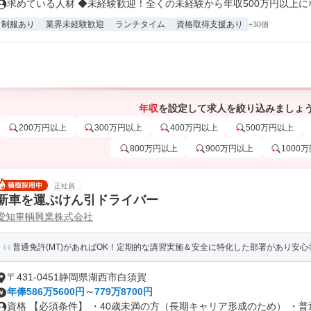
求めている人材 ◆未経験歓迎！全くの未経験から年収500万円以上になり
制服あり
業界未経験歓迎
ランチタイム
資格取得支援あり
+30個
年収
を設定して求人を絞り込みましょ
200万円以上
300万円以上
400万円以上
500万円以上
800万円以上
900万円以上
1000
正社員
新車を運ぶけん引ドライバー
愛知車輌興業株式会社
普通免許(MT)があればOK！定期的な講習実施＆安全に特化した部署があり安心
〒431-0451静岡県湖西市白須賀
年俸586万5600円～779万8700円
資格 【必須条件】 ・40歳未満の方（長期キャリア形成のため） ・普通.