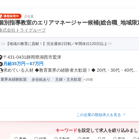
正社員
個別指導教室のエリアマネージャー候補(総合職_地域限
株式会社トライグループ
【地域の教育に貢献！】完全週休2日制／年間休日120日以上
〒431-0431静岡県湖西市鷲津
月給35万円～67万円
求めている人材 ◆教育業界の経験者大歓迎！◆ 20代・30代・40代...
業界未経験歓迎
歩合給あり
主婦・主夫歓迎
+26個
この企業の類似求人を見る
キーワード
を設定して求人を絞り込みまし