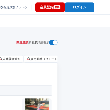
会員登録
ログイン
転職成功ノウハウ
無料
関連度順
新着順
詳細表示
未経験者歓迎
在宅勤務（リモートワーク）OK
家賃補助・住宅手当