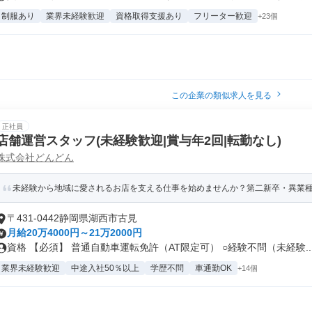
制服あり
業界未経験歓迎
資格取得支援あり
フリーター歓迎
+23個
この企業の類似求人を見る
正社員
店舗運営スタッフ(未経験歓迎|賞与年2回|転勤なし)
株式会社どんどん
未経験から地域に愛されるお店を支える仕事を始めませんか？第二新卒・異業
〒431-0442静岡県湖西市古見
月給20万4000円～21万2000円
資格 【必須】 普通自動車運転免許（AT限定可） ○経験不問（未経験..
業界未経験歓迎
中途入社50％以上
学歴不問
車通勤OK
+14個