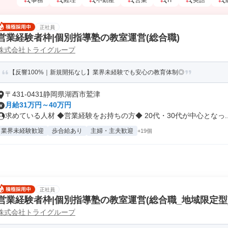
事務
経理
不動産
営業
IT
英語
正社員
営業経験者枠|個別指導塾の教室運営(総合職)
株式会社トライグループ
【反響100%｜新規開拓なし】業界未経験でも安心の教育体制◎
〒431-0431静岡県湖西市鷲津
月給31万円～40万円
求めている人材 ◆営業経験をお持ちの方◆ 20代・30代が中心となっ..
業界未経験歓迎
歩合給あり
主婦・主夫歓迎
+19個
正社員
営業経験者枠|個別指導塾の教室運営(総合職_地域限定型
株式会社トライグループ