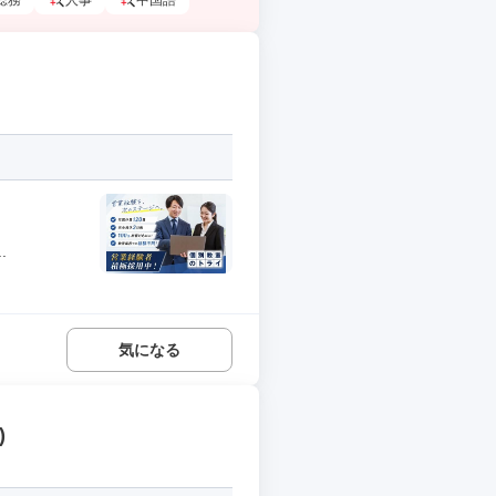
総務
人事
中国語
.
気になる
)