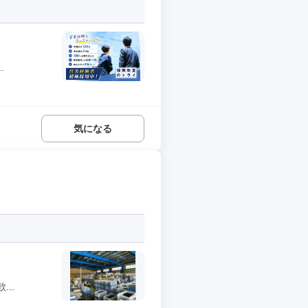
.
気になる
..