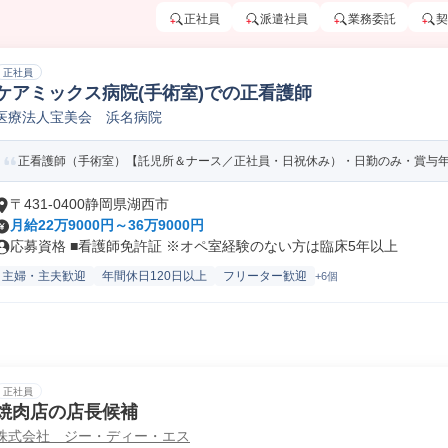
正社員
派遣社員
業務委託
契
正社員
ケアミックス病院(手術室)での正看護師
医療法人宝美会 浜名病院
正看護師（手術室）【託児所＆ナース／正社員・日祝休み）・日勤のみ・賞与年2
〒431-0400静岡県湖西市
月給22万9000円～36万9000円
応募資格 ■看護師免許証 ※オペ室経験のない方は臨床5年以上
主婦・主夫歓迎
年間休日120日以上
フリーター歓迎
+6個
正社員
焼肉店の店長候補
株式会社 ジー・ディー・エス