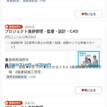
車通勤OK
経験者歓迎
+4個
気になる
派遣社員
プロジェクト進捗管理・監督・設計・CAD
JAGフィールド株式会社
未経験OK【定着率の高さが自慢！知識・経験ナシでも研修スター
ト】
静岡県湖西市
月給26万140円～34万500円
経験・資格 ■学歴 不問 ■活かせるスキル 1級建築施工管理技士
補・2級建築施工管理...
業界未経験歓迎
+18個
気になる
派遣社員