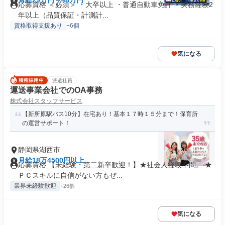
月給29万円～48万円
応募資格 ＜必須＞ ・大卒以上 ・普通自動車免許 ・実務経験2
年以上（品質保証・計測計...
資格取得支援あり
+6個
気になる
派遣社員
運送事業会社でのOA事務
株式会社スタッフサービス
【新所原駅バス10分】在宅あり！基本１７時１５分まで！保育所
の運営サポート！
静岡県湖西市
月給18万4500円以上
応募資格 【未経験・第二新卒歓迎！】★社会人経験不問。 ★
ＰＣスキルに自信がない方もぜ...
業界未経験歓迎
+26個
気になる