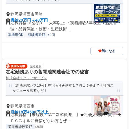
静岡県湖西市岡崎
月給29万円～48万円
応募資格 ＜必須＞ ・大卒以上 ・実務経験3年以上（品質管
理・品質保証・技術・生産技術...
車通勤OK
経験者歓迎
+4個
気になる
派遣社員
在宅勤務ありの蓄電池関連会社での秘書
株式会社スタッフサービス
【新所原駅バス10分】在宅あり★基本１７時１５分まで＊社内ス
ケジュール調整など！
静岡県湖西市
月給18万4500円以上
応募資格 【未経験・第二新卒歓迎！】★社会人経験不問。 ★
ＰＣスキルに自信がない方もぜ...
業界未経験歓迎
+26個