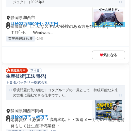
ジェクト（2026年3...
静岡県湖西市
月給23万5000円～28万円
応募資格 【こんなスキルや経験のある方を歓迎します！】Ｉ
Ｔｻﾎﾟｰﾄ。・Windwos...
業界未経験歓迎
+24個
気になる
正社員
生産技術(工法開発)
トヨタバッテリー株式会社
環境問題に取り組むトヨタグループの一員として、持続可能な未来
の実現に貢献できる仕事です。/...
静岡県湖西市岡崎
月給28万円～45万円
応募資格 ＜必須＞ ・高専卒以上 ・製造メーカでの生産技術開
発もしくは生産準備業務 ・...