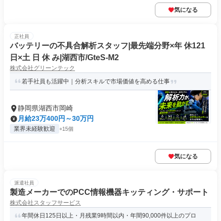
気になる
正社員
バッテリーの不具合解析スタッフ|最先端分野×年 休121
日×土 日 休 み|湖西市/GteS-M2
株式会社グリーンテック
若手社員も活躍中｜分析スキルで市場価値を高める仕事
静岡県湖西市岡崎
月給23万400円～30万円
業界未経験歓迎
+15個
気になる
派遣社員
製造メーカーでのPCC情報機器キッティング・サポート
株式会社スタッフサービス
年間休日125日以上・月残業9時間以内・年間90,000件以上のプロ