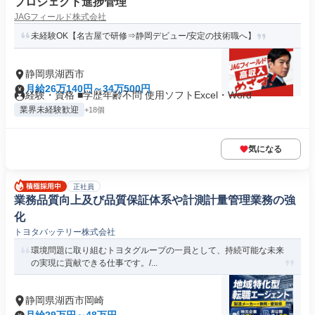
プロジェクト進捗管理
JAGフィールド株式会社
未経験OK【名古屋で研修⇒静岡デビュー/安定の技術職へ】
静岡県湖西市
月給26万140円～34万500円
経験・資格 ■学歴年齢不問 使用ソフトExcel・Word
業界未経験歓迎
+18個
気になる
正社員
業務品質向上及び品質保証体系や計測計量管理業務の強
化
トヨタバッテリー株式会社
環境問題に取り組むトヨタグループの一員として、持続可能な未来
の実現に貢献できる仕事です。/...
静岡県湖西市岡崎