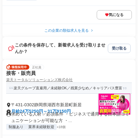
気になる
この企業の類似求人を見る
この条件を保存して、新着求人を受け取りませ
受け取る
んか？
正社員
接客・販売員
楽天トータルソリューションズ株式会社
楽天グループ直雇用／未経験OK／残業少なめ／キャリアパス豊富
〒431-0302静岡県湖西市新居町新居
月給24万5250円～31万9150円
求めている人材 ✅必須条件 ・ビジネスで通用する日本語コミ
ュニケーションが可能な方 ・...
制服あり
業界未経験歓迎
+18個