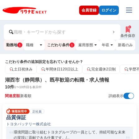
会員登録
ログイン
職種・キーワードから探す
条件保存
勤務地
職種
こだわり条件
雇用形態
年収
新着のみ
1
1
こだわり条件の追加設定を忘れていませんか？
土日祝休み
年間休日120日以上
完全週休2日制
学歴
湖西市（静岡県）、既卒歓迎の転職・求人情報
10
件
1
〜
10
件目を表示中
関連度順
新着順
詳細表示
正社員
品質保証
トヨタバッテリー株式会社
環境問題に取り組むトヨタグループの一員として、持続可能な未来
の実現に貢献できる仕事です。/...