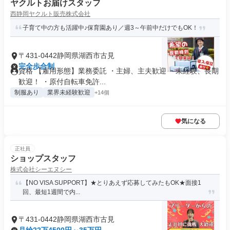
ヤクルトお届けスタッフ
西静岡ヤクルト販売株式会社
子育て中の方も活躍中♪保育園あり／週3～午前中だけでもOK！
〒431-0442静岡県湖西市古見
完全歩合制
資格 【雇用形態】業務委託 ・主婦、主夫歓迎 ・未経験、長期
歓迎！ ・原付自転車免許...
制服あり
業界未経験歓迎
+14個
気になる
正社員
ショップスタッフ
株式会社シーエヌシー
【NO VISA SUPPORT】★とりあえず応募してみたもOK★面接1
回、最短1週間で内...
〒431-0442静岡県湖西市古見