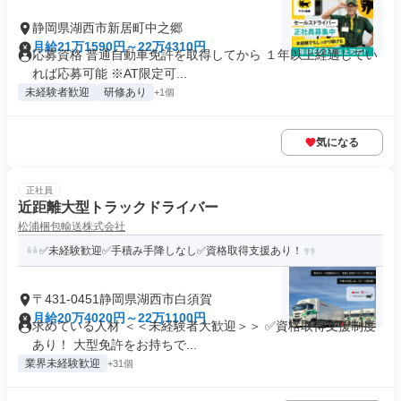
静岡県湖西市新居町中之郷
月給21万1590円～22万4310円
応募資格 普通自動車免許を取得してから １年以上経過してい
れば応募可能 ※AT限定可...
未経験者歓迎
研修あり
+1個
気になる
正社員
近距離大型トラックドライバー
松浦梱包輸送株式会社
✅未経験歓迎✅手積み手降しなし✅資格取得支援あり！
〒431-0451静岡県湖西市白須賀
月給20万4020円～22万1100円
求めている人材 ＜＜未経験者大歓迎＞＞ ✅資格取得支援制度
あり！ 大型免許をお持ちで...
業界未経験歓迎
+31個