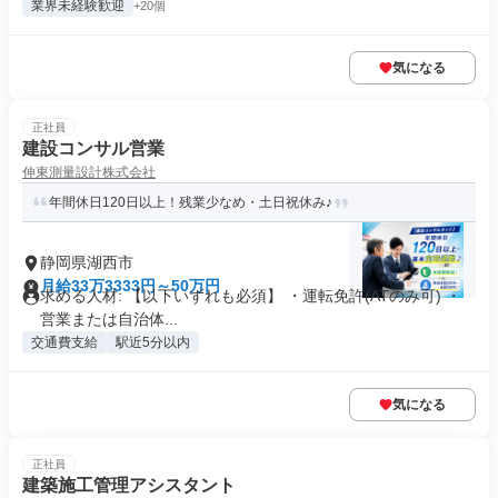
業界未経験歓迎
+20個
気になる
正社員
建設コンサル営業
伸東測量設計株式会社
年間休日120日以上！残業少なめ・土日祝休み♪
静岡県湖西市
月給33万3333円～50万円
求める人材: 【以下いずれも必須】 ・運転免許(ATのみ可) ・
営業または自治体...
交通費支給
駅近5分以内
気になる
正社員
建築施工管理アシスタント