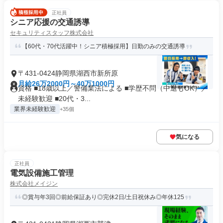
正社員
シニア応援の交通誘導
セキュリティスタッフ株式会社
【60代・70代活躍中！シニア積極採用】日勤のみの交通誘導
〒431-0424静岡県湖西市新所原
月給26万2000円～40万1000円
資格 ■18歳以上／警備業法による ■学歴不問（中退もOK）／
未経験歓迎 ■20代・3...
業界未経験歓迎
+35個
気になる
正社員
電気設備施工管理
株式会社メイジン
◎賞与年3回◎前給保証あり◎完休2日/土日祝休み◎年休125