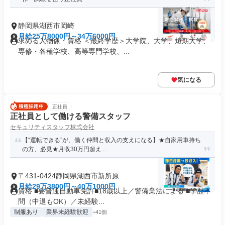
静岡県湖西市岡崎
月給25万8000円～34万6000円
求める人物像・資格 ＜最終学歴＞大学院、大学、短期大学、
専修・各種学校、高等専門学校、...
気になる
正社員
正社員として働ける警備スタッフ
セキュリティスタッフ株式会社
【“運転できる”が、働く仲間と収入の支えになる】★自家用車持ち
の方、必見★月収30万円超え...
〒431-0424静岡県湖西市新所原
月給29万3800円～40万1000円
資格 ■要普通自動車免許■18歳以上／警備業法による ■学歴不
問（中退もOK）／未経験...
制服あり
業界未経験歓迎
+41個