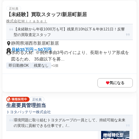
正社員
【未経験】買取スタッフ/新居町新居
株式会社Ｍｉｒａｂｅｌ
【未経験から年収1000万も可】残業月10h以下＆年休121日！反響
型の買取査定スタッフ
静岡県湖西市新居町新居
月給35万円～50万円
求める人材: ※例外事由3号のイにより、長期キャリア形成を
図るため、 35歳以下を募...
即日勤務OK
残業なし
+1個
気になる
正社員
生産要員管理担当
トヨタバッテリー株式会社
環境問題に取り組むトヨタグループの一員として、持続可能な未来
の実現に貢献できる仕事です。/...