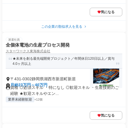
気になる
この企業の類似求人を見る
派遣社員
全個体電池の生産プロセス開発
スターワークス東海株式会社
★未来を創る最先端開発プロジェクト／年間休日120日以上／賞与
4.0ヶ月以上
〒431-0302静岡県湖西市新居町新居
月給23万円～40万円
資格 ◎必須スキル ・特になし ◎歓迎スキル ・生産技術のご
経験 ★歓迎スキルやエン...
業界未経験歓迎
+12個
気になる