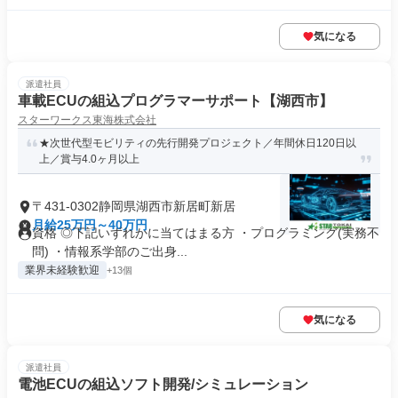
気になる
派遣社員
車載ECUの組込プログラマーサポート【湖西市】
スターワークス東海株式会社
★次世代型モビリティの先行開発プロジェクト／年間休日120日以
上／賞与4.0ヶ月以上
〒431-0302静岡県湖西市新居町新居
月給25万円～40万円
資格 ◎下記いずれかに当てはまる方 ・プログラミング(実務不
問) ・情報系学部のご出身...
業界未経験歓迎
+13個
気になる
派遣社員
電池ECUの組込ソフト開発/シミュレーション