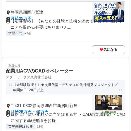
静岡県湖西市鷲津
月給35万円
【応募資格】 【あなたの経験と技術を求めています】 エンジ
ニアを辞める必要はありません...
学歴不問
+7個
気になる
派遣社員
産業用AGVのCADオペレーター
スターワークス東海株式会社
《未経験歓迎！》★次世代型モビリティの先行開発プロジェクト／
年間休日120日以上
〒431-0302静岡県湖西市新居町新居
月給25万円～40万円
資格 ◎下記いずれかに当てはまる方 ・CADの実務経験 ・CAD
に関する基礎知識をお持...
業界未経験歓迎
+13個