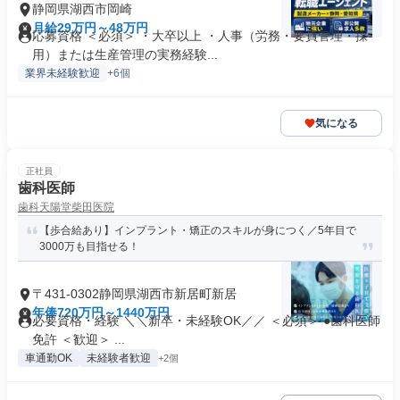
静岡県湖西市岡崎
月給29万円～48万円
応募資格 ＜必須＞ ・大卒以上 ・人事（労務・要員管理・採
用）または生産管理の実務経験...
業界未経験歓迎
+6個
気になる
正社員
歯科医師
歯科天陽堂柴田医院
【歩合給あり】インプラント・矯正のスキルが身につく／5年目で
3000万も目指せる！
〒431-0302静岡県湖西市新居町新居
年俸720万円～1440万円
必要資格・経験 ＼＼新卒・未経験OK／／ ＜必須＞ ●歯科医師
免許 ＜歓迎＞ ...
車通勤OK
未経験者歓迎
+2個