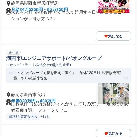
静岡県湖西市新居町新居
月給24万5250円～65万350円
求める人材: 必須条件 ビジネスで通用する日本語コミュニケー
ションが可能な方 N2～...
気になる
正社員
湖西市/エンジニアサポート/イオングループ
イオンディライト株式会社(紹介先企業)
「イオングループで腰を据えて働く」 年休120日以上/研修充実/
賞与あり/残業少なめ
静岡県湖西市入出
年俸320万円～480万円
応募条件 【必須資格(いずれかをお持ちの方)】 ・危険物取扱
者乙種４類 ・フォークリフ...
資格取得支援あり
+13個
気になる