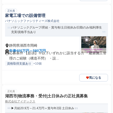
正社員
家電工場での設備管理
パナソニックファシリティーズ株式会社
パナソニックグループ/昇給・賞与有/土日祝休み/日勤のみ/福利厚生
充実/資格手当あり
静岡県湖西市岡崎
年俸400万円～580万円
応募条件 【必須】※以下いずれかに該当する方 ・建築施工管
理のご経験（構造不問） ・設...
資格取得支援あり
+10個
気になる
正社員
湖西市|物流事務・受付|土日休みの正社員募集
株式会社アイデックス
▶月給20.9万～21.4万円＋賞与年2回 土日休み