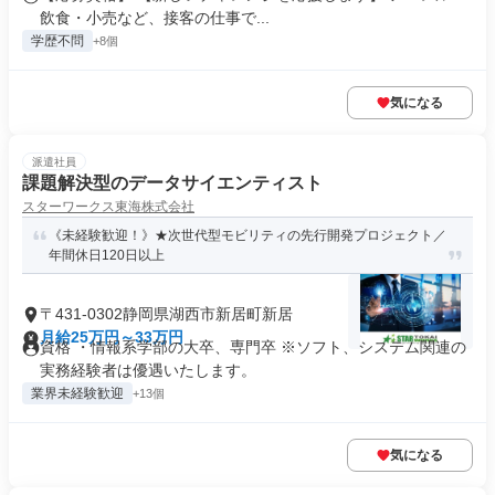
飲食・小売など、接客の仕事で...
学歴不問
+8個
気になる
派遣社員
課題解決型のデータサイエンティスト
スターワークス東海株式会社
《未経験歓迎！》★次世代型モビリティの先行開発プロジェクト／
年間休日120日以上
〒431-0302静岡県湖西市新居町新居
月給25万円～33万円
資格 ・情報系学部の大卒、専門卒 ※ソフト、システム関連の
実務経験者は優遇いたします。
業界未経験歓迎
+13個
気になる