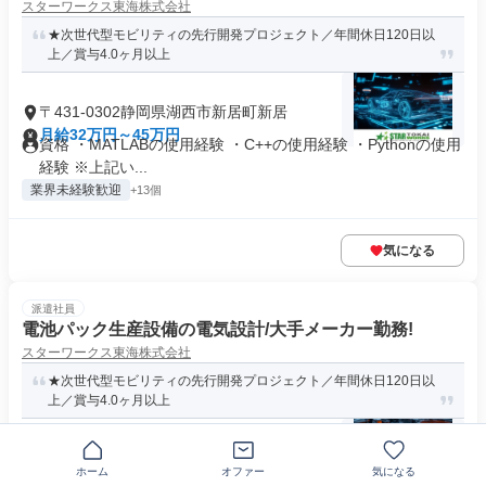
スターワークス東海株式会社
★次世代型モビリティの先行開発プロジェクト／年間休日120日以
上／賞与4.0ヶ月以上
〒431-0302静岡県湖西市新居町新居
月給32万円～45万円
資格 ・MATLABの使用経験 ・C++の使用経験 ・Pythonの使用
経験 ※上記い...
業界未経験歓迎
+13個
気になる
派遣社員
電池パック生産設備の電気設計/大手メーカー勤務!
スターワークス東海株式会社
★次世代型モビリティの先行開発プロジェクト／年間休日120日以
上／賞与4.0ヶ月以上
〒431-0302静岡県湖西市新居町新居
ホーム
オファー
気になる
月給30万円～45万円