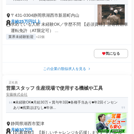
〒431-0304静岡県湖西市新居町内山
月給25万円以上
求めている人材 未経験OK／学歴不問 【必須資格】普通自動車
運転免許（AT限定可） ...
業界未経験歓迎
+22個
気になる
この企業の類似求人を見る
正社員
営業スタッフ 生産現場で使用する機械や工具
安藤株式会社
■未経験OK■月給30万＋賞与年3回■各種手当あり■年2回インセン
あり■残業ほぼなし■年休...
静岡県湖西市鷲津
月給30万円
【応募資格】 【新しいチャレンジを応援します】 アパレル・