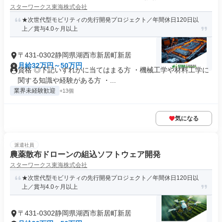
スターワークス東海株式会社
★次世代型モビリティの先行開発プロジェクト／年間休日120日以
上／賞与4.0ヶ月以上
〒431-0302静岡県湖西市新居町新居
月給32万円～50万円
資格 ◎下記いずれかに当てはまる方 ・機械工学や材料工学に
関する知識や経験がある方 ・...
業界未経験歓迎
+13個
気になる
派遣社員
農薬散布ドローンの組込ソフトウェア開発
スターワークス東海株式会社
★次世代型モビリティの先行開発プロジェクト／年間休日120日以
上／賞与4.0ヶ月以上
〒431-0302静岡県湖西市新居町新居