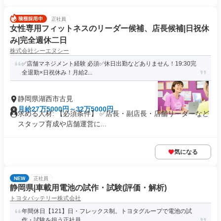
正社員
女性専用フィットネスのリーダー候補、店長候補|日祝休
み|完全週休二日
株式会社シーエヌシー
✅店舗マネジメント経験 必須✅休日出勤などありません！19:30完
全退勤×日祝休み！月給2...
静岡県湖西市古見
月給27万5000円～32万5000円
求める人材: 【必須条件】 ✅店長・副店長・店舗リーダーなど
スタッフ育成や店舗運営に...
気になる
NEW
正社員
静岡県|車載用電池の試作・試験(評価・解析)
トヨタバッテリー株式会社
年間休日【121】日・フレックス制。トヨタグループで電池の試
作・試験を担う正社員