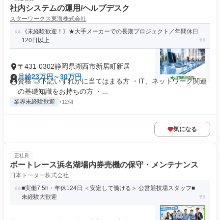
社内システムの運用/ヘルプデスク
スターワークス東海株式会社
《未経験歓迎！》★大手メーカーでの長期プロジェクト／年間休日
120日以上
〒431-0302静岡県湖西市新居町新居
月給23万円～30万円
資格 ◎下記いずれかに当てはまる方 ・IT、ネットワーク関連
の基礎知識をお持ちの方 ・...
業界未経験歓迎
+12個
気になる
正社員
ボートレース浜名湖場内券売機の保守・メンテナンス
日本トーター株式会社
■実働7.5h・年休124日 ＜安定して働ける＞ 公営競技場スタッフ■
未経験大歓迎