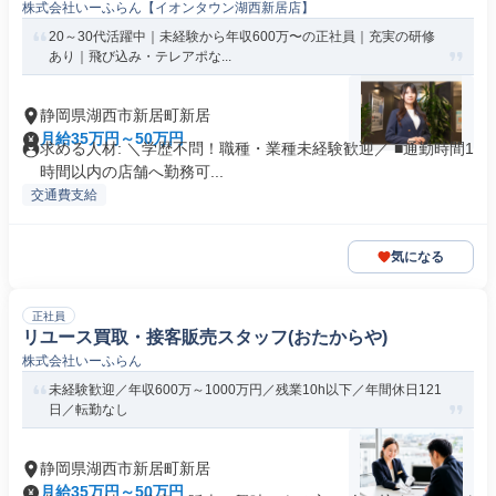
株式会社いーふらん【イオンタウン湖西新居店】
20～30代活躍中｜未経験から年収600万〜の正社員｜充実の研修
あり｜飛び込み・テレアポな...
静岡県湖西市新居町新居
月給35万円～50万円
求める人材: ＼学歴不問！職種・業種未経験歓迎／ ■通勤時間1
時間以内の店舗へ勤務可...
交通費支給
気になる
正社員
リユース買取・接客販売スタッフ(おたからや)
株式会社いーふらん
未経験歓迎／年収600万～1000万円／残業10h以下／年間休日121
日／転勤なし
静岡県湖西市新居町新居
月給35万円～50万円