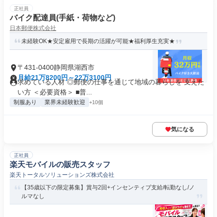
正社員
バイク配達員(手紙・荷物など)
日本郵便株式会社
未経験OK★安定雇用で長期の活躍が可能★福利厚生充実★
〒431-0400静岡県湖西市
月給21万8200円～22万3100円
求めている人材 ◎郵便の仕事を通じて地域の暮らしを 支えた
い方 ＜必要資格＞ ■普...
制服あり
業界未経験歓迎
+10個
気になる
正社員
楽天モバイルの販売スタッフ
楽天トータルソリューションズ株式会社
【35歳以下の限定募集】賞与2回+インセンティブ支給/転勤なし/ノ
ルマなし