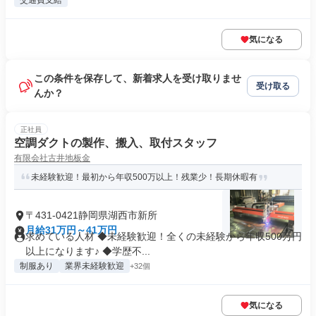
交通費支給
気になる
この条件を保存して、新着求人を受け取りませ
受け取る
んか？
正社員
空調ダクトの製作、搬入、取付スタッフ
有限会社古井地板金
未経験歓迎！最初から年収500万以上！残業少！長期休暇有
〒431-0421静岡県湖西市新所
月給31万円～41万円
求めている人材 ◆未経験歓迎！全くの未経験から年収500万円
以上になります♪ ◆学歴不...
制服あり
業界未経験歓迎
+32個
気になる