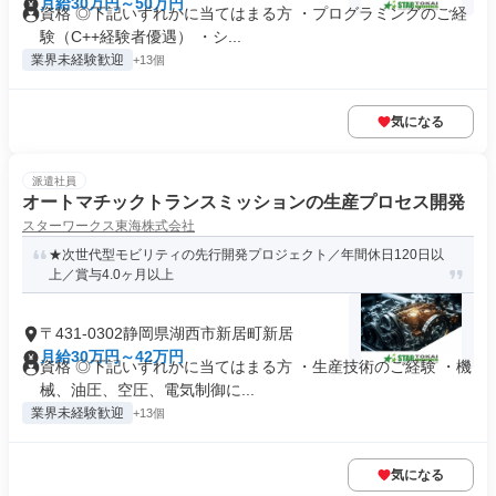
月給30万円～50万円
資格 ◎下記いずれかに当てはまる方 ・プログラミングのご経
験（C++経験者優遇） ・シ...
業界未経験歓迎
+13個
気になる
派遣社員
オートマチックトランスミッションの生産プロセス開発
スターワークス東海株式会社
★次世代型モビリティの先行開発プロジェクト／年間休日120日以
上／賞与4.0ヶ月以上
〒431-0302静岡県湖西市新居町新居
月給30万円～42万円
資格 ◎下記いずれかに当てはまる方 ・生産技術のご経験 ・機
械、油圧、空圧、電気制御に...
業界未経験歓迎
+13個
気になる