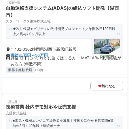
派遣社員
自動運転支援システム(ADAS)の組込ソフト開発【湖西
市】
スターワークス東海株式会社
★次世代型モビリティの先行開発プロジェクト／年間休日120日以
上／賞与4.0ヶ月以上
〒431-0302静岡県湖西市新居町新居
月給31万円～50万円
資格 ◎下記いずれかに当てはまる方 ・MATLABの使用経験が
ある方 (年数不問) ・...
業界未経験歓迎
+13個
気になる
正社員
技術営業 社内デモ対応や販売支援
安藤株式会社
■電気・機械エンジニア経験者を募集！技術を活かせる営業職■賞
与年3回！40年以上連続ボーナ...