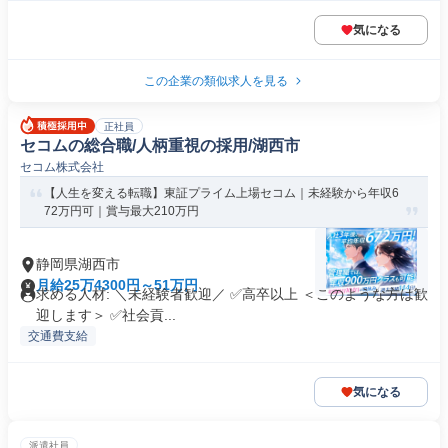
気になる
この企業の類似求人を見る
正社員
セコムの総合職/人柄重視の採用/湖西市
セコム株式会社
【人生を変える転職】東証プライム上場セコム｜未経験から年収6
72万円可｜賞与最大210万円
静岡県湖西市
月給25万4300円～51万円
求める人材: ＼未経験者歓迎／ ✅高卒以上 ＜このような方は歓
迎します＞ ✅社会貢...
交通費支給
気になる
派遣社員