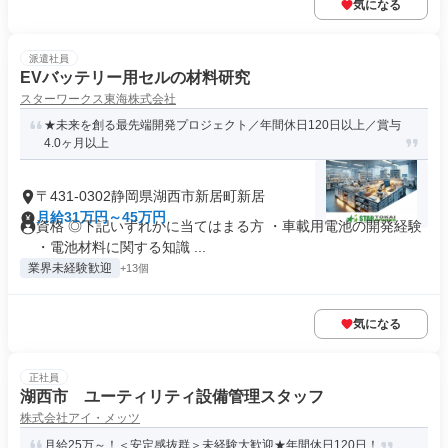
気になる
派遣社員
EVバッテリー用セルの材料研究
スターワークス東海株式会社
★未来を創る最先端開発プロジェクト／年間休日120日以上／賞与
4.0ヶ月以上
〒431-0302静岡県湖西市新居町新居
月給31万円～45万円
資格 ◎下記いずれかに当てはまる方 ・車載用電池の開発経験
・電池材料に関する知識 ...
業界未経験歓迎
+13個
気になる
正社員
湖西市 ユーティリティ設備管理スタッフ
株式会社アイ・メッツ
月給25万～！＜安定感抜群＞未経験大歓迎★年間休日120日！