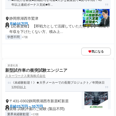
■即戦力を募集■前職給与を考慮■大きな裁量あり■賞与年3回！40
年以上連続ボーナス支給■年...
静岡県湖西市鷲津
月給35万円
【応募資格】 【即戦力として活躍していただきます】 転職で
年収を下げたくない方、積み上...
学歴不問
+7個
気になる
派遣社員
新型試作車の衝突試験エンジニア
スターワークス東海株式会社
《未経験歓迎！》★大手メーカーでの長期プロジェクト／年間休日
120日以上
〒431-0302静岡県湖西市新居町新居
月給25万円～35万円
資格 試験評価のご経験 (製品不問)
業界未経験歓迎
+13個