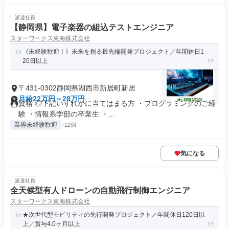
派遣社員
【静岡県】電子楽器の組込テストエンジニア
スターワークス東海株式会社
《未経験歓迎！》未来を創る最先端開発プロジェクト／年間休日1
20日以上
〒431-0302静岡県湖西市新居町新居
月給22万円～28万円
資格 ◎下記いずれかに当てはまる方 ・プログラミングのご経
験 ・情報系学部の卒業生 ・...
業界未経験歓迎
+12個
気になる
派遣社員
全天候型有人ドローンの自動飛行制御エンジニア
スターワークス東海株式会社
★次世代型モビリティの先行開発プロジェクト／年間休日120日以
上／賞与4.0ヶ月以上