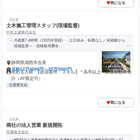
気になる
正社員
土木施工管理スタッフ(現場監督)
中村土建株式会社
月残業7.4時間（2025年実績）・土日休み・転勤なし／未経験から
現場監督へ・資格取得費全...
静岡県湖西市吉美
月給22万4000円～25万5000円
求める人材: 【必須条件・スキル】 * 高卒以上 * 普通自動車免
許（AT限定可）...
交通費支給
気になる
正社員
商社の法人営業 新規開拓
安藤株式会社