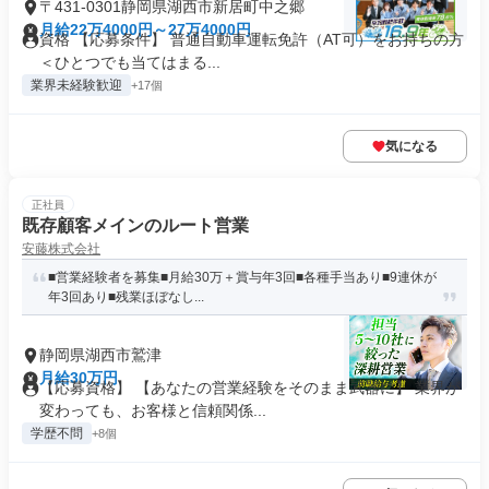
〒431-0301静岡県湖西市新居町中之郷
月給22万4000円～27万4000円
資格 【応募条件】 普通自動車運転免許（AT可）をお持ちの方
＜ひとつでも当てはまる...
業界未経験歓迎
+17個
気になる
正社員
既存顧客メインのルート営業
安藤株式会社
■営業経験者を募集■月給30万＋賞与年3回■各種手当あり■9連休が
年3回あり■残業ほぼなし...
静岡県湖西市鷲津
月給30万円
【応募資格】 【あなたの営業経験をそのまま武器に】 業界が
変わっても、お客様と信頼関係...
学歴不問
+8個