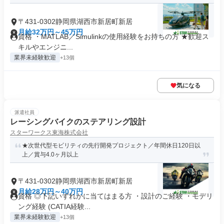
〒431-0302静岡県湖西市新居町新居
月給32万円～45万円
資格 ・MATLAB／Simulinkの使用経験をお持ちの方 ★歓迎ス
キルやエンジニ...
業界未経験歓迎
+13個
気になる
派遣社員
レーシングバイクのステアリング設計
スターワークス東海株式会社
★次世代型モビリティの先行開発プロジェクト／年間休日120日以
上／賞与4.0ヶ月以上
〒431-0302静岡県湖西市新居町新居
月給28万円～40万円
資格 ◎下記いずれかに当てはまる方 ・設計のご経験 ・モデリ
ング経験 (CATIA経験...
業界未経験歓迎
+13個