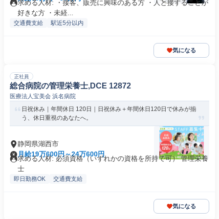
求める人材: ・接客、販売に興味のある方 ・人と接することが
好きな方 ・未経...
交通費支給
駅近5分以内
気になる
正社員
総合病院の管理栄養士,DCE 12872
医療法人宝美会 浜名病院
日祝休み｜年間休日 120日｜日祝休み＋年間休日120日で休みが揃
う、休日重視のあなたへ。
静岡県湖西市
月給19万600円～24万600円
求める人材: 必須資格（いずれかの資格を所持で可） 管理栄養
士
即日勤務OK
交通費支給
気になる