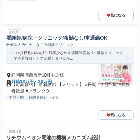
気になる
正社員
看護師/病院・クリニック/夜勤なし/車通勤OK
医療法人浩生会 なごみ健診クリニック
《⭐彡日勤のみ⭐彡》残業少なめ＆復職制度あり✨健診クリニック
で准看護師として活躍しませんか...
静岡県湖西市新居町中之郷
月給23万円～26万円
【応募資格】 准看護師 【メリット】 #長期 #学歴不問 #経験
者歓迎 #ブランクO...
学歴不問
経験者歓迎
+1個
気になる
派遣社員
リチウムイオン電池の機構メカニズム設計