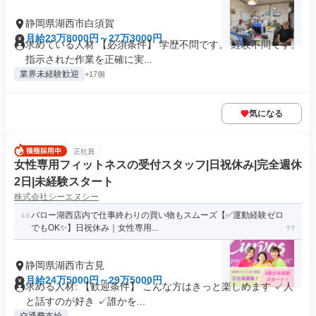
静岡県湖西市白須賀
月給23万8000円～27万3000円
求めている人材 【必須条件】 学歴不問です。 経験不問です。
指示された作業を正確に実...
業界未経験歓迎
+17個
気になる
正社員
女性専用フィットネスの受付スタッフ|日祝休み|完全週休
2日|未経験スタート
株式会社シーエヌシー
バロー湖西店内で仕事終わりの買い物もスムーズ【✅運動経験ゼロ
でもOK✨】日祝休み｜女性専用...
静岡県湖西市古見
月給24万5000円～29万5000円
求める人材: 【歓迎条件】 こんな方はきっと楽しめます ✓人
と話すのが好き ✓誰かを...