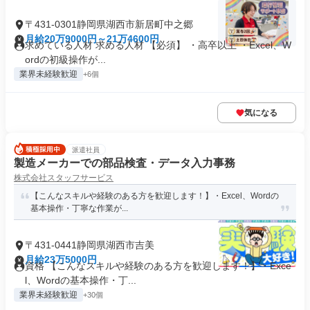
〒431-0301静岡県湖西市新居町中之郷
月給20万9000円～21万4600円
求めている人材 求める人材 【必須】 ・高卒以上 ・Excel、W
ordの初級操作が...
業界未経験歓迎
+6個
気になる
派遣社員
製造メーカーでの部品検査・データ入力事務
株式会社スタッフサービス
【こんなスキルや経験のある方を歓迎します！】・Excel、Wordの
基本操作・丁寧な作業が...
〒431-0441静岡県湖西市吉美
月給23万5000円
資格 【こんなスキルや経験のある方を歓迎します！】・Exce
l、Wordの基本操作・丁...
業界未経験歓迎
+30個