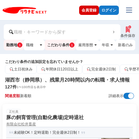
会員登録
ログイン
職種・キーワードから探す
条件保存
勤務地
職種
こだわり条件
雇用形態
年収
新着のみ
1
1
こだわり条件の追加設定を忘れていませんか？
土日祝休み
年間休日120日以上
完全週休2日制
学歴
湖西市（静岡県）、残業月20時間以内の転職・求人情報
127
件
1
〜
100
件目を表示中
関連度順
新着順
詳細表示
正社員
豚の飼育管理(自動化農場)定時退社
有限会社松井畜産
未経験OK！定時退勤！完全週休2日制！