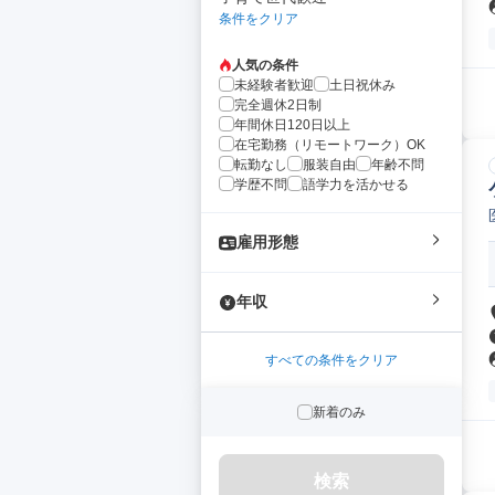
条件をクリア
人気の条件
未経験者歓迎
土日祝休み
完全週休2日制
年間休日120日以上
在宅勤務（リモートワーク）OK
転勤なし
服装自由
年齢不問
学歴不問
語学力を活かせる
雇用形態
年収
すべての条件をクリア
新着のみ
検索