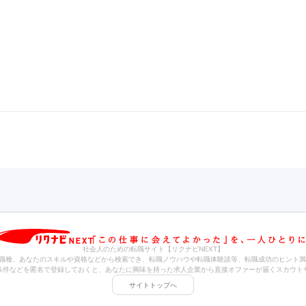
社会人のための転職サイト【リクナビNEXT】
職種、あなたのスキルや資格などから検索でき、転職ノウハウや転職体験談等、転職成功のヒント満
条件などを匿名で登録しておくと、あなたに興味を持った求人企業から直接オファーが届くスカウト
サイトトップへ