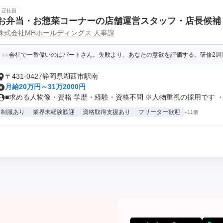
正社員
お弁当・お惣菜コーナーの店舗運営スタッフ・店長候補
株式会社MHホールディングス 人事課
会社で一番偉いのはパートさん。失敗より、あなたの意欲を評価する。研修2週
〒431-0427静岡県湖西市駅南
月給20万円～31万2000円
■求める人物像・資格 学歴・経験・資格不問 ※人物重視の採用です ・.
制服あり
業界未経験歓迎
資格取得支援あり
フリーター歓迎
+11個