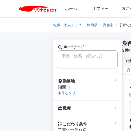
ホーム
オファー
気に
転職・求人トップ
/
静岡県
/
湖西市
/
子育て
湖
キーワード
3
件
1
こだ
勤務地
湖西市
条件をクリア
職種
こだわり条件
子育て世代歓迎