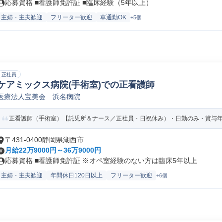
応募資格 ■看護師免許証 ■臨床経験（5年以上）
主婦・主夫歓迎
フリーター歓迎
車通勤OK
+5個
正社員
ケアミックス病院(手術室)での正看護師
医療法人宝美会 浜名病院
正看護師（手術室）【託児所＆ナース／正社員・日祝休み）・日勤のみ・賞与年2
〒431-0400静岡県湖西市
月給22万9000円～36万9000円
応募資格 ■看護師免許証 ※オペ室経験のない方は臨床5年以上
主婦・主夫歓迎
年間休日120日以上
フリーター歓迎
+6個