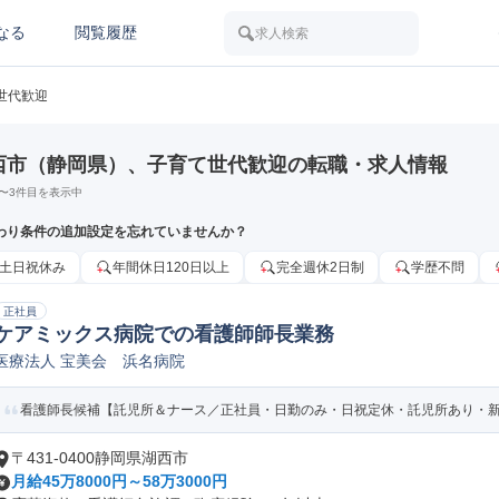
なる
閲覧履歴
求人検索
世代歓迎
西市（静岡県）、子育て世代歓迎の転職・求人情報
〜
3
件目を表示中
わり条件の追加設定を忘れていませんか？
土日祝休み
年間休日120日以上
完全週休2日制
学歴不問
正社員
ケアミックス病院での看護師師長業務
医療法人 宝美会 浜名病院
看護師長候補【託児所＆ナース／正社員・日勤のみ・日祝定休・託児所あり・新所原
〒431-0400静岡県湖西市
月給45万8000円～58万3000円