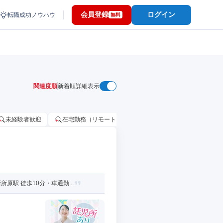
会員登録
ログイン
転職成功ノウハウ
無料
関連度順
新着順
詳細表示
未経験者歓迎
在宅勤務（リモートワーク）OK
家賃補助・住宅手当
駅 徒歩10分・車通勤...