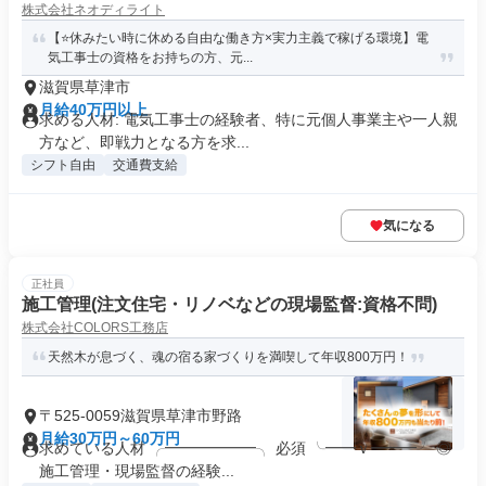
株式会社ネオディライト
【⭐休みたい時に休める自由な働き方×実力主義で稼げる環境】電
気工事士の資格をお持ちの方、元...
滋賀県草津市
月給40万円以上
求める人材: 電気工事士の経験者、特に元個人事業主や一人親
方など、即戦力となる方を求...
シフト自由
交通費支給
気になる
正社員
施工管理(注文住宅・リノベなどの現場監督:資格不問)
株式会社COLORS工務店
天然木が息づく、魂の宿る家づくりを満喫して年収800万円！
〒525-0059滋賀県草津市野路
月給30万円～60万円
求めている人材 ╭━━━━━━╮ 必須 ╰━━ｖ━━━╯ ◎
施工管理・現場監督の経験...