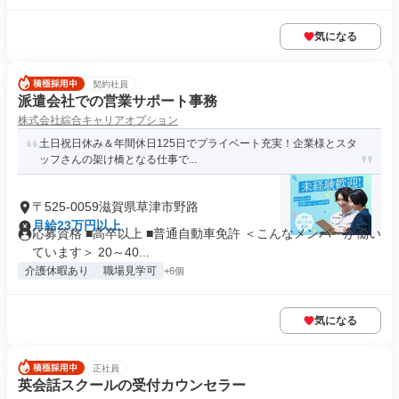
気になる
契約社員
派遣会社での営業サポート事務
株式会社綜合キャリアオプション
土日祝日休み＆年間休日125日でプライベート充実！企業様とスタ
ッフさんの架け橋となる仕事で...
〒525-0059滋賀県草津市野路
月給23万円以上
応募資格 ■高卒以上 ■普通自動車免許 ＜こんなメンバーが働い
ています＞ 20～40...
介護休暇あり
職場見学可
+6個
気になる
正社員
英会話スクールの受付カウンセラー