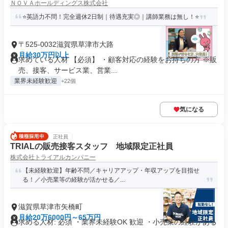
ＮＯＶＡホールディングス株式会社
⭐英語力不問！完全週休2日制｜待遇充実◎｜講師業務は無し！⭐
〒525-0032滋賀県草津市大路
月給30万円以上
求めている人材 【必須】 ・顧客対応の経験をお持ちの方 ※販
売、接客、サービス業、営業...
業界未経験歓迎
+22個
気になる
正社員
TRIALの販売接客スタッフ 地域限定正社員
株式会社トライアルカンパニー
【未経験歓迎】年齢不問／キャリアアップ・年収アップを目指せ
る！／小売業等の経験が活かせる／...
滋賀県草津市矢橋町
月給20万6000円～65万円
求める人材: 必須 ・業界未経験OK 歓迎 ・小売業の経験がある