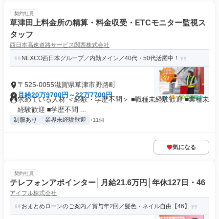
契約社員
草津田上料金所の精算・料金収受・ETCモニター監視ス
タッフ
西日本高速道路サービス関西株式会社
NEXCO西日本グループ／内勤メイン／40代・50代活躍中！
〒525-0055滋賀県草津市野路町
月給20万9700円～22万7700円
求めている人材 ＜経験・学歴不問＞ ■職種未経験歓迎 ■業種未
経験歓迎 ■学歴不問 ...
制服あり
業界未経験歓迎
+11個
気になる
契約社員
テレフォンアポインター│月給21.6万円│年休127日・46
アイフル株式会社
おまとめローンのご案内／賞与年2回／髪色・ネイル自由【46】