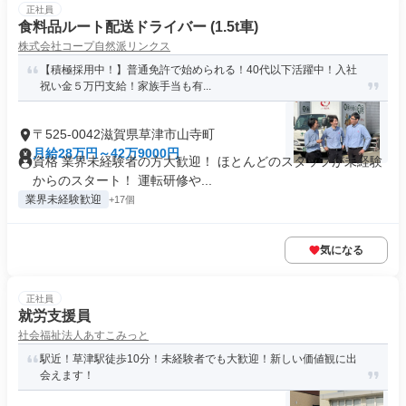
正社員
食料品ルート配送ドライバー (1.5t車)
株式会社コープ自然派リンクス
【積極採用中！】普通免許で始められる！40代以下活躍中！入社
祝い金５万円支給！家族手当も有...
〒525-0042滋賀県草津市山寺町
月給28万円～42万9000円
資格 業界未経験者の方大歓迎！ ほとんどのスタッフが未経験
からのスタート！ 運転研修や...
業界未経験歓迎
+17個
気になる
正社員
就労支援員
社会福祉法人あすこみっと
駅近！草津駅徒歩10分！未経験者でも大歓迎！新しい価値観に出
会えます！