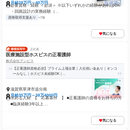
月給28万円～40万円
必要資格・経験 ＜必須＞ ※以下いずれかの経験があればOK
・回路設計の実務経験（...
資格取得支援あり
+7個
気になる
正社員
医療施設型ホスピスの正看護師
株式会社アンビス
【正看護師資格必須】プライム上場企業｜入社祝い金あり｜オンコ
ールなし｜ホスピス未経験OK｜...
滋賀県草津市追分南
月給35万円～38万4000円
求める人材: 【 応募条件 】 ■正看護師の資格をお持ちの方
■臨床経験3年以上 ...
気になる