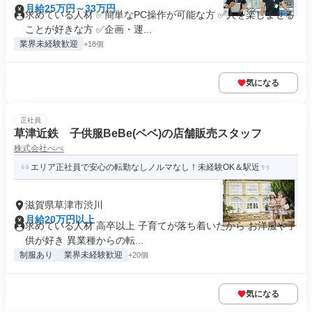
月給25万円～33万円
求めている人材 ✅簡単なPC操作が可能な方 ✅人を楽しませる
ことが好きな方 ✅企画・運...
業界未経験歓迎
+18個
気になる
正社員
草津近鉄 子供服BeBe(ベベ)の店舗販売スタッフ
株式会社べべ
エリア正社員で安心の転勤なしノルマなし！未経験OK＆駅近
滋賀県草津市渋川
月給20万円以上
求めている人材 高卒以上 子育てが落ち着いたから お洋服や子
供が好き 異業種からの転...
制服あり
業界未経験歓迎
+20個
気になる