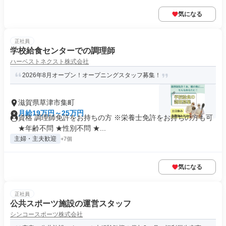
気になる
正社員
学校給食センターでの調理師
ハーベストネクスト株式会社
2026年8月オープン！オープニングスタッフ募集！
滋賀県草津市集町
月給19万円～25万円
資格 調理師免許をお持ちの方 ※栄養士免許をお持ちの方も可
★年齢不問 ★性別不問 ★...
主婦・主夫歓迎
+7個
気になる
正社員
公共スポーツ施設の運営スタッフ
シンコースポーツ株式会社