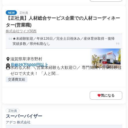
NEW
正社員
【正社員】人材総合サービス企業での人材コーディネー
ター(営業職)
株式会社ワイズ関西
★未経験歓迎／年休126日／完全土日祝休み／産休育休取得・復帰
実績多数／県外転勤なし
滋賀県草津市野村
月給29万5000円以上
求める人材: ＼営業未経験も大歓迎◎／ 専門知識や営業経験は
ゼロで大丈夫！ 「人と関...
交通費支給
気になる
正社員
スーパーバイザー
アデコ 株式会社