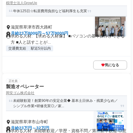
税理士法人GrowUp
年休125日☆転居費用負担など福利厚生も充実
滋賀県草津市西大路町
月給23万8000円～57万9000円
求める人材: 【求める人材像】 ■パソコンの基本操作ができる
方 ■人と話すことが...
交通費支給
駅近5分以内
気になる
正社員
製造オペレーター
岡安ゴム株式会社
未経験歓迎！創業90年の安定企業◆ 基本土日休み・残業少なめ／
シンプル作業×研修充実◎／家...
滋賀県草津市山寺町
月給23万円～32万円
求める人材: 未経験歓迎／学歴・資格不問／第二新卒歓迎 ◎意