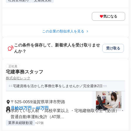
社員登用あり
交通費支給
気になる
この企業の類似求人を見る
この条件を保存して、新着求人を受け取りませ
受け取る
んか？
正社員
宅建事務スタッフ
株式会社レック
宅建資格を活かした事務仕事をしませんか／完全週休2日
〒525-0059滋賀県草津市野路
月給25万円～40万円
求めている人材 ・高校卒業以上 ・宅地建物取引士（必須） ・
普通自動車運転免許（AT限...
業界未経験歓迎
+27個