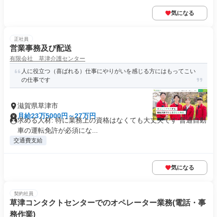
気になる
正社員
営業事務及び配送
有限会社 草津介護センター
人に役立つ（喜ばれる）仕事にやりがいを感じる方にはもってこい
の仕事です
滋賀県草津市
月給23万5000円～27万円
求める人材: 特に業務上の資格はなくても大丈夫です 普通自動
車の運転免許が必須にな...
交通費支給
気になる
契約社員
草津コンタクトセンターでのオペレーター業務(電話・事
務作業)