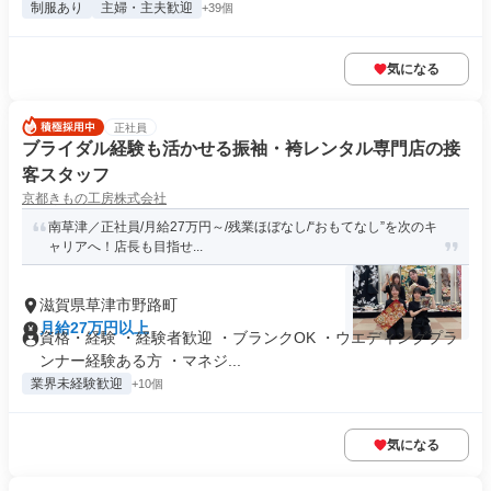
制服あり
主婦・主夫歓迎
+39個
気になる
正社員
ブライダル経験も活かせる振袖・袴レンタル専門店の接
客スタッフ
京都きもの工房株式会社
南草津／正社員/月給27万円～/残業ほぼなし/“おもてなし”を次のキ
ャリアへ！店長も目指せ...
滋賀県草津市野路町
月給27万円以上
資格・経験 ・経験者歓迎 ・ブランクOK ・ウエディングプラ
ンナー経験ある方 ・マネジ...
業界未経験歓迎
+10個
気になる