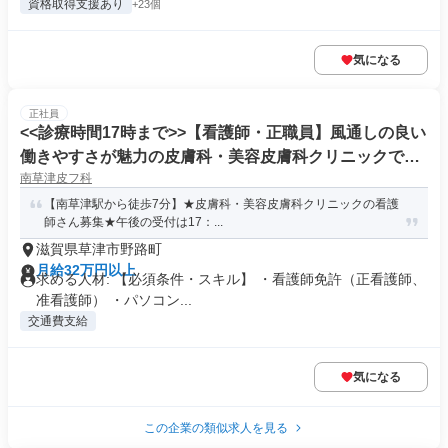
資格取得支援あり
+23個
気になる
正社員
<<診療時間17時まで>>【看護師・正職員】風通しの良い
働きやすさが魅力の皮膚科・美容皮膚科クリニックです!
南草津皮フ科
子育て世代も多数勤務!
【南草津駅から徒歩7分】★皮膚科・美容皮膚科クリニックの看護
師さん募集★午後の受付は17：...
滋賀県草津市野路町
月給32万円以上
求める人材: 【必須条件・スキル】 ・看護師免許（正看護師、
准看護師） ・パソコン...
交通費支給
気になる
この企業の類似求人を見る