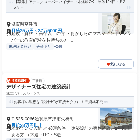
【草津】アデコ／スーパーバイザー／未経験OK・年休124日・月2
5万～
滋賀県草津市
月給25万円～37万5000円
経験・資格 ・高卒以上の方 ・何かしらのマネジメントやメン
バーの教育経験をお持ちの方 ...
未経験者歓迎
研修あり
+2個
気になる
正社員
デザイナーズ住宅の建築設計
株式会社ルポハウス
お客様の理想を “設計士”が直接カタチに！※資格不問
〒525-0066滋賀県草津市矢橋町
月給28万円以上
求めている人材 ✅ 必須条件 ・建築設計の実務経験が2年以上
ある方 （木造・RC・S造...