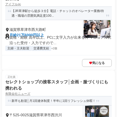
アイフル㈱
【JR草津駅から徒歩３分】電話・チャットのオペレーター業務/待
遇・職場の雰囲気満足度100...
滋賀県草津市西大路町
月給21万6000円以上
資格・経験 高卒以上、PCに文字入力が出来る方 マニュアルに
沿った受付・入力ですので...
主婦・主夫歓迎
交通費支給
+2個
気になる
正社員
セレクトショップの接客スタッフ│企画・服づくりにも
携われる
有限会社ニューズ
新卒も歓迎│月1回連休制度！半年に1回リフレッシュ休暇！
〒525-0025滋賀県草津市西渋川