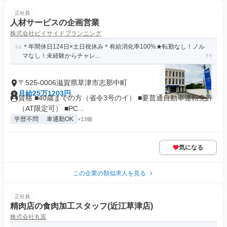
正社員
人材サービスの企画営業
株式会社ビイサイドプランニング
＊年間休日124日×土日祝休み＊有給消化率100%★転勤なし！ノル
マなし！未経験からチャレ...
〒525-0006滋賀県草津市志那中町
月給25万1203円
資格 ■40歳までの方（省令3号のイ） ■要普通自動車運転免許
（AT限定可） ■PC...
学歴不問
車通勤OK
+13個
気になる
この企業の類似求人を見る
正社員
精肉店の食肉加工スタッフ(近江草津店)
株式会社丸富