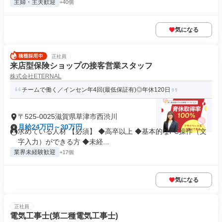
主婦・主夫歓迎
+40個
気になる
正社員
来店型保険ショップの接客営業スタッフ
株式会社ETERNAL
チームで働く／インセン年4回(最低保証有)◎年休120日
〒525-0025滋賀県草津市西渋川
月給24万円～30万円
求めている人材 【必須】 ◆高卒以上 ◆基本的なPC操作（文
字入力）ができる方 ◆未経...
業界未経験歓迎
+17個
気になる
正社員
電気工事士(第二種電気工事士)