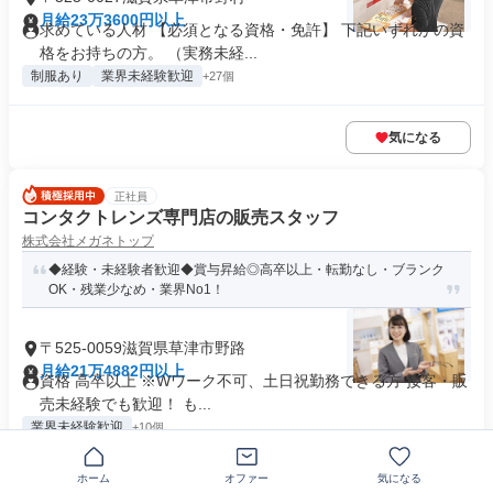
月給23万3600円以上
求めている人材 【必須となる資格・免許】 下記いずれかの資
格をお持ちの方。 （実務未経...
制服あり
業界未経験歓迎
+27個
気になる
正社員
コンタクトレンズ専門店の販売スタッフ
株式会社メガネトップ
◆経験・未経験者歓迎◆賞与昇給◎高卒以上・転勤なし・ブランク
OK・残業少なめ・業界No1！
〒525-0059滋賀県草津市野路
月給21万4882円以上
資格 高卒以上 ※Wワーク不可、土日祝勤務できる方 接客・販
売未経験でも歓迎！ も...
業界未経験歓迎
+10個
ホーム
オファー
気になる
気になる