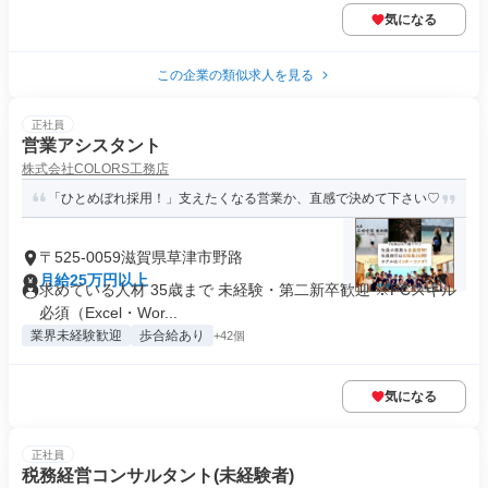
気になる
この企業の類似求人を見る
正社員
営業アシスタント
株式会社COLORS工務店
「ひとめぼれ採用！」支えたくなる営業か、直感で決めて下さい♡
〒525-0059滋賀県草津市野路
月給25万円以上
求めている人材 35歳まで 未経験・第二新卒歓迎 ※PCスキル
必須（Excel・Wor...
業界未経験歓迎
歩合給あり
+42個
気になる
正社員
税務経営コンサルタント(未経験者)