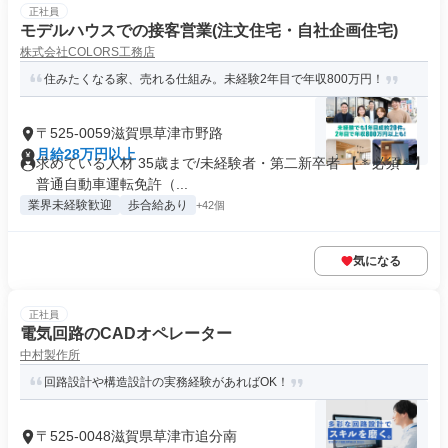
正社員
モデルハウスでの接客営業(注文住宅・自社企画住宅)
株式会社COLORS工務店
住みたくなる家、売れる仕組み。未経験2年目で年収800万円！
〒525-0059滋賀県草津市野路
月給28万円以上
求めている人材 35歳まで/未経験者・第二新卒者 【＊必須＊】
普通自動車運転免許（...
業界未経験歓迎
歩合給あり
+42個
気になる
正社員
電気回路のCADオペレーター
中村製作所
回路設計や構造設計の実務経験があればOK！
〒525-0048滋賀県草津市追分南