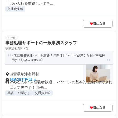
欲や人柄を重視したポテ...
交通費支給
気になる
正社員
事務処理サポートの一般事務スタッフ
株式会社GRIP'S
⭐未経験者歓迎⭐✅日祝休み！年間休日120日✅残業少な目✅中途採
用多く馴染みやすい◎
滋賀県草津市野村
月給20万円以上
求める人材: ​未経験者歓迎！ パソコンの基本的な操作ができれ
ば大丈夫です！ ※先...
英語
残業なし
交通費支給
気になる