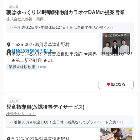
正社員
朝はゆっくり14時勤務開始|カラオケDAMの提案営業
株式会社京都第一興商
完全週休2日制×年間休日127日！朝は自由で生活が整う♪
〒525-0027滋賀県草津市野村
月給28万5000円以上
求めている人材 ※要普通自動車免許 ★業界・職種未経験OK！
★第二新卒歓迎 ★UI...
業界未経験歓迎
+18個
気になる
正社員
児童指導員(放課後等デイサービス)
株式会社リニエＬ
引越20万＆祝金10万！土日休・残業なしでプライベート充実⭐
〒525-0027滋賀県草津市野村