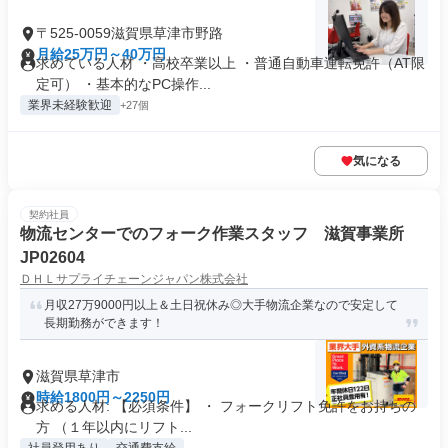
〒525-0059滋賀県草津市野路
月給25万円～40万円
求めている人材 ・高校卒業以上 ・普通自動車運転免許（AT限
定可） ・基本的なPC操作...
業界未経験歓迎
+27個
気になる
契約社員
物流センターでのフォーク作業スタッフ 滋賀事業所
JP02604
ＤＨＬサプライチェーンジャパン株式会社
月収27万9000円以上＆土日祝休み◎大手物流企業なので安定して
長期勤務ができます！
滋賀県草津市
時給1800円～2250円
求める人材: 【必須条件】 ・ フォークリフト免許をお持ちの
方 （１年以内にリフト...