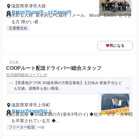
滋賀県草津市大路
月給20万5200円～23万4000円
求める人材: 基本的なPC操作（メール、Word、Excel）ができ
る方 障がい者...
交通費支給
気になる
正社員
COOPルート配送ドライバー/総合スタッフ
生活協同組合コープしが
【普通免許でOK 30歳未満の方限定募集】土日休み 家族手当など
も完備。退職率も低い職場...
滋賀県草津市上寺町
月給24万6300円以上
応募資格 ◆30歳未満の方(省令3号のイ) ◆短大・大学・大学院
を卒業されている方 ◆...
フリーター歓迎
+5個