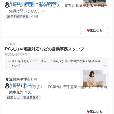
月給22万4000円～27万6000円
求めている人材 ・服が好きな方 ・接客に興味がある方 経験・
知識は問いません。 ✅...
業界未経験歓迎
+17個
気になる
正社員
PC入力や電話対応などの営業事務スタッフ
株式会社GRIP'S
⭐PC操作あり⭐✅土日休み！✅残業少な目✅中途採用多く馴染みや
すい◎
滋賀県草津市野村
月給22万円以上
求める人材: ＜必須＞ ・PC操作に苦手意識の無い方 ・普通自
動車免許 ※先...
残業なし
交通費支給
気になる