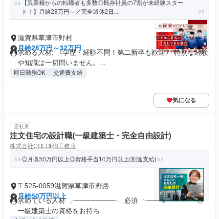
【異業種からの転職者も多数◎既存社員の7割が未経験スター
ト！】月給28万円～／完全週休2日...
滋賀県草津市野村
月給28万円～32万円
求める人材: 《学歴・経験不問！第二新卒も歓迎》 特別な経験
や知識は一切問いません。...
即日勤務OK
交通費支給
気になる
正社員
注文住宅の設計職(一級建築士・完全自由設計)
株式会社COLORS工務店
◎月収50万円以上◎資格手当10万円以上(別途支給)
〒525-0059滋賀県草津市野路
月給50万円以上
求めている人材 ╭━━━━━━╮ 必須 ╰━━ｖ━━━╯ ◎
一級建築士の資格をお持ち...