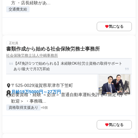
方 ・店長経験があ...
交通費支給
気になる
正社員
書類作成から始める社会保険労務士事務所
社会保険労務士法人中嶋事務所
【AT免許1つで始められる】未経験OK/社労士資格の取得サポート
あり/最大で月3万昇給
〒525-0029滋賀県草津市下笠町
月給19万5000円～27万円
必要資格・経験 ＜必須＞ 普通自動車運転免許 (AT限定可) ＜
歓迎＞ ・事務職...
資格取得支援あり
+6個
気になる