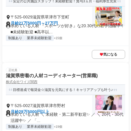
安定の公共施設スタッフ！未経験歓迎！賞与3ヵ月・福利厚生充実
〒525-0029滋賀県草津市下笠町
月給21万5000円～27万円
求めている人材 『スポーツが好き』な20.30代の若手活躍中！
■未経験歓迎 ■高卒以...
制服あり
業界未経験歓迎
+15個
気になる
正社員
滋賀県密着の人材コーディネーター(営業職)
株式会社ワイズ関西
目標達成で報奨金☆滋賀を元気にする！キャリアアップも叶う♪
〒525-0027滋賀県草津市野村
月給29万5000円以上
求めている人材 ＼ 未経験・第二新卒歓迎✨ ／ ＼ 20代・30代
活躍中✨ ／ 「...
制服あり
業界未経験歓迎
+19個