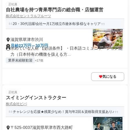
正社員
自社農場を持つ青果専門店の総合職・店舗運営
株式会社セントラルフルーツ
20・30代活躍/会社〜月1万積立/5連休有/多様なキャリア
滋賀県草津市渋川
月給23万円～30万円
求めている人材 【必須条件】 ・日本語コミュニケーション能
力（日本特有の機微を扱える方...
業界未経験歓迎
+17個
気になる
正社員
スイミングインストラクター
株式会社ビバ
チャレンジを応援★残業少なめ！賞与年2回＆資格取得支援あり♪
〒525-0037滋賀県草津市西大路町