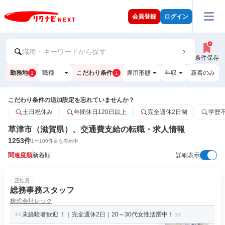
会員登録
ログイン
職種・キーワードから探す
条件保存
勤務地
職種
こだわり条件
雇用形態
年収
新着のみ
1
1
こだわり条件の追加設定を忘れていませんか？
土日祝休み
年間休日120日以上
完全週休2日制
学歴
草津市（滋賀県）、交通費支給の転職・求人情報
1253
件
1
〜
100
件目を表示中
関連度順
新着順
詳細表示
正社員
総務事務スタッフ
株式会社レック
未経験者歓迎 ！｜完全週休2日｜20～30代女性活躍中！