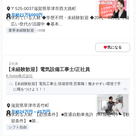
〒525-0037滋賀県草津市西大路町
月給21万6000円
求めている人材 ◆学歴不問・未経験歓迎 ◆20代～40代まで幅
広い世代が活躍中 ◆基本...
業界未経験歓迎
+39個
気になる
正社員
【未経験歓迎】電気設備工事士/正社員
K-hope株式会社
【未経験歓迎】電気工事士,現場管理,営業職！働きやすい環境で手
に職をつけよう！！
滋賀県草津市若竹町
月給24万円～45万円
求める人材: 【必須条件】 ■普通自動車免許（AT限定可） 【歓
迎条件】 ■第...
シフト自由