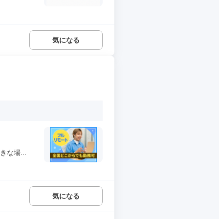
気になる
な場...
気になる