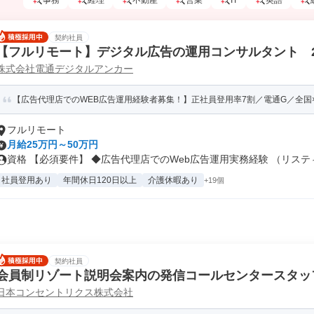
事務
経理
不動産
営業
IT
英語
契約社員
【フルリモート】デジタル広告の運用コンサルタント 
株式会社電通デジタルアンカー
ング・部門強化
【広告代理店でのWEB広告運用経験者募集！】正社員登用率7割／電通G／全国×完
フルリモート
月給25万円～50万円
資格 【必須要件】 ◆広告代理店でのWeb広告運用実務経験 （リスティ.
社員登用あり
年間休日120日以上
介護休暇あり
+19個
契約社員
会員制リゾート説明会案内の発信コールセンタースタッ
日本コンセントリクス株式会社