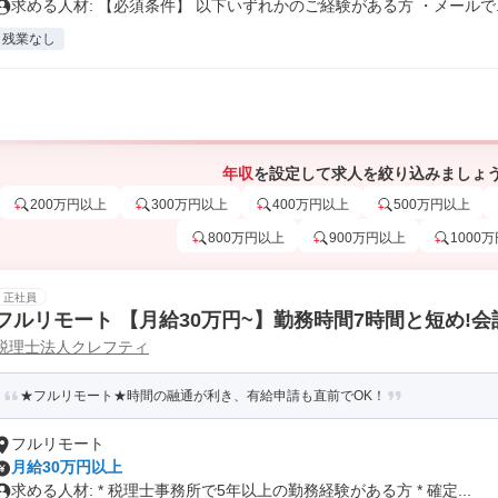
求める人材: 【必須条件】 以下いずれかのご経験がある方 ・メールで..
残業なし
年収
を設定して求人を絞り込みましょ
200万円以上
300万円以上
400万円以上
500万円以上
800万円以上
900万円以上
1000
正社員
フルリモート 【月給30万円~】勤務時間7時間と短め!
税理士法人クレフティ
務申告書作成、将来的に決算説明も
★フルリモート★時間の融通が利き、有給申請も直前でOK！
フルリモート
月給30万円以上
求める人材: * 税理士事務所で5年以上の勤務経験がある方 * 確定...