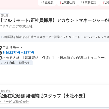
正社員
派遣社員
業務委託
契
正社員
【フルリモート/正社員採用】アカウントマネージャー/
アドスクエア株式会社
グ・SNS/EC支援)
韓国語を活かせる日韓クロスボーダー営業／フルリモート・スーパーフレック
フルリモート
月給23万円～38万円
求める人材: 【応募資格（必須）】 ・日本語での業務コミュニケーシ..
シフト自由
残業なし
業務委託
完全在宅勤務 経理補助スタッフ【出社不要】
メリービズ株式会社