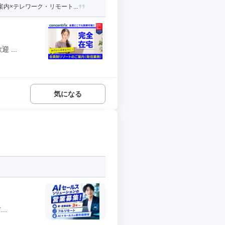
×テレワーク・リモート...
...
気になる
..