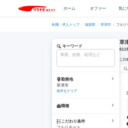
ホーム
オファー
気に
転職・求人トップ
/
滋賀県
/
草津市
/
フルリ
草
キーワード
611
こだ
勤務地
草津市
条件をクリア
職種
こだわり条件
フルリモート