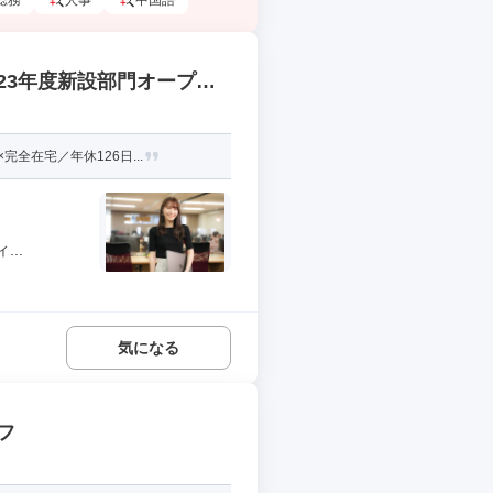
総務
人事
中国語
23年度新設部門オープニ
全在宅／年休126日...
..
気になる
フ