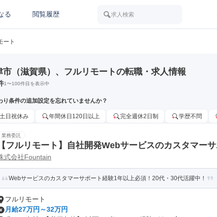
なる
閲覧履歴
求人検索
モート
津市（滋賀県）、フルリモートの転職・求人情報
件
1
〜
100
件目を表示中
わり条件の追加設定を忘れていませんか？
土日祝休み
年間休日120日以上
完全週休2日制
学歴不問
業務委託
【フルリモート】自社開発Webサービスのカスタマー
株式会社Fountain
Webサービスのカスタマーサポート経験1年以上必須！20代・30代活躍中！
フルリモート
月給27万円～32万円