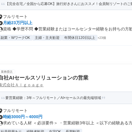
【完全在宅／全国から応募OK】旅行好きさんにおススメ！会員制リゾートのご案内
フルリモート
月給23万円以上
資格 ◆学歴不問 ◆営業経験またはコールセンター経験をお持ちの方歓迎 
副業・WワークOK
主婦・主夫歓迎
年間休日120日以上
+23個
業務委託
自社AIセールスソリューションの営業
株式会社Ａｌｇｏａｇｅ
要営業経験：3年～フルリモート／AI×セールスの最先端領域
フルリモート
時給3000円～4000円
求めている人材 ＜必須要件＞ ・営業経験3年以上 ＜以下の経験ある方.
社員登用あり
経験者歓迎
在宅OK
長期歓迎