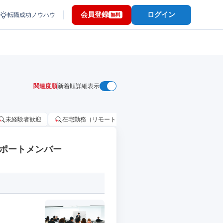
会員登録
ログイン
転職成功ノウハウ
無料
関連度順
新着順
詳細表示
未経験者歓迎
在宅勤務（リモートワーク）OK
家賃補助・住宅手当
サポートメンバー