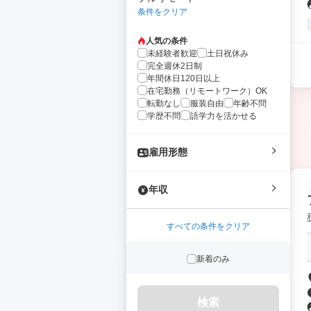
条件をクリア
人気の条件
未経験者歓迎
土日祝休み
完全週休2日制
年間休日120日以上
在宅勤務（リモートワーク）OK
転勤なし
服装自由
年齢不問
学歴不問
語学力を活かせる
雇用形態
年収
すべての条件をクリア
新着のみ
検索