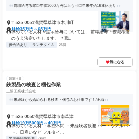
前職給与考慮◎年収1000万円以上も可◎年末年始16連休あり
〒525-0051滋賀県草津市木川町
月給35万円～65万円
求めている人材 ⭐提示給与については、 前職給与・役職考慮
のうえ決定いたします。 ＊職...
歩合給あり
ランチタイム
+23個
気になる
派遣社員
鉄製品の検査と梱包作業
三陽工業株式会社
未経験から始められる検査・梱包のお仕事です！/正滋
〒525-0050滋賀県草津市南草津
月給19万5000円～40万円
求めている人材 ・学歴不問 ・未経験者歓迎 パートやアルバイ
ト、日雇いなど フルタイ...
業界未経験歓迎
+20個