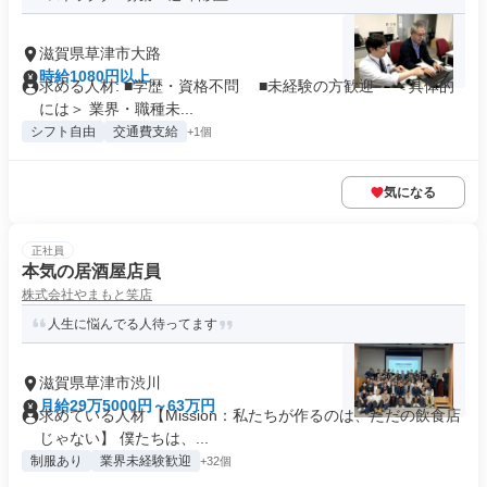
滋賀県草津市大路
時給1080円以上
求める人材: ■学歴・資格不問 ■未経験の方歓迎 ＜具体的
には＞ 業界・職種未...
シフト自由
交通費支給
+1個
気になる
正社員
本気の居酒屋店員
株式会社やまもと笑店
人生に悩んでる人待ってます
滋賀県草津市渋川
月給29万5000円～63万円
求めている人材 【Mission：私たちが作るのは、ただの飲食店
じゃない】 僕たちは、...
制服あり
業界未経験歓迎
+32個