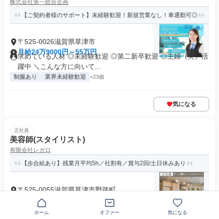
株式会社第一総合企画
【ご契約者様のサポート】未経験歓迎！新規営業なし！車通勤可◎
〒525-0026滋賀県草津市
月給24万9000円～55万円
求めている人材 ◎未経験歓迎 ◎第二新卒歓迎 ◎主婦（夫）活
躍中 ＼こんな方に向いて...
制服あり
業界未経験歓迎
+23個
気になる
正社員
美容師(スタイリスト)
有限会社レガロ
【歩合給あり】残業月平均5h／社割有／賞与2回/土日休みあり
〒525-0055滋賀県草津市野路町
月給24万円～40万円
求めている人材 ＼ スキルUP&キャリアUP目指す方にも ／ 研
ホーム
オファー
気になる
修や独立支援制度ありで...