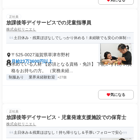
気になる
正社員
放課後等デイサービスでの児童指導員
株式会社リニエＬ
土日休み・残業ぼぼなしでしっかり休める！未経験でも安心の体制
〒525-0027滋賀県草津市野村
月給23万3600円以上
求めている人材 【必須となる資格・免許】 下記いずれかの資
格をお持ちの方。 （実務未経...
制服あり
業界未経験歓迎
+27個
気になる
正社員
放課後等デイサービス・児童発達支援施設での保育士
株式会社リニエＬ
土日休み＆残業ほぼなし！持ち帰りなし＆手厚いフォローで安心