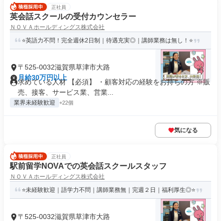
正社員
英会話スクールの受付カウンセラー
ＮＯＶＡホールディングス株式会社
⭐英語力不問！完全週休2日制｜待遇充実◎｜講師業務は無し！⭐
〒525-0032滋賀県草津市大路
月給30万円以上
求めている人材 【必須】 ・顧客対応の経験をお持ちの方 ※販
売、接客、サービス業、営業...
業界未経験歓迎
+22個
気になる
正社員
駅前留学NOVAでの英会話スクールスタッフ
ＮＯＶＡホールディングス株式会社
⭐未経験歓迎｜語学力不問｜講師業務無｜完週２日｜福利厚生◎⭐
〒525-0032滋賀県草津市大路