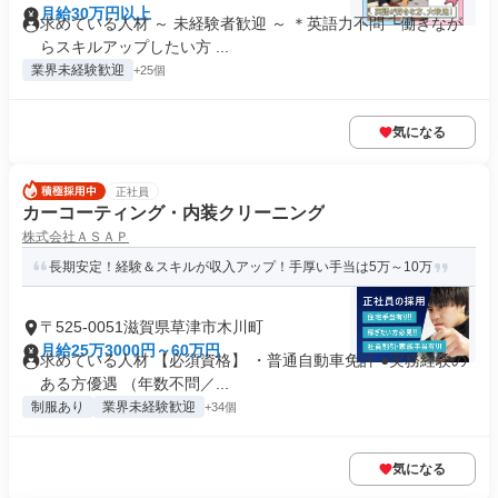
月給30万円以上
求めている人材 ～ 未経験者歓迎 ～ ＊英語力不問 └働きなが
らスキルアップしたい方 ...
業界未経験歓迎
+25個
気になる
正社員
カーコーティング・内装クリーニング
株式会社ＡＳＡＰ
長期安定！経験＆スキルが収入アップ！手厚い手当は5万～10万
〒525-0051滋賀県草津市木川町
月給25万3000円～60万円
求めている人材 【必須資格】 ・普通自動車免許 ●実務経験の
ある方優遇 （年数不問／...
制服あり
業界未経験歓迎
+34個
気になる