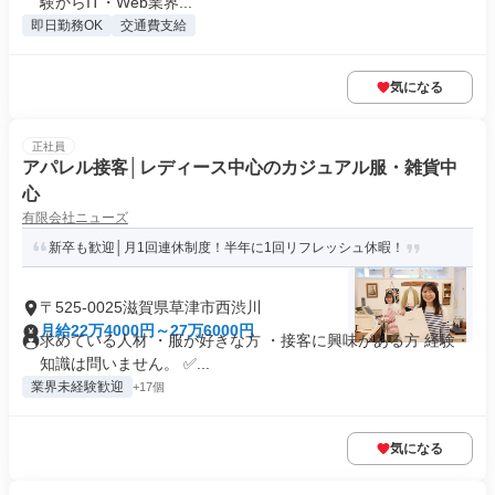
験からIT・Web業界...
即日勤務OK
交通費支給
気になる
正社員
アパレル接客│レディース中心のカジュアル服・雑貨中
心
有限会社ニューズ
新卒も歓迎│月1回連休制度！半年に1回リフレッシュ休暇！
〒525-0025滋賀県草津市西渋川
月給22万4000円～27万6000円
求めている人材 ・服が好きな方 ・接客に興味がある方 経験・
知識は問いません。 ✅...
業界未経験歓迎
+17個
気になる