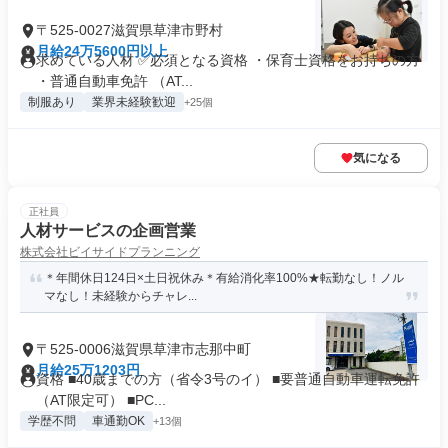
〒525-0027滋賀県草津市野村
月給24万5600円以上
求めている人材 ✅必須となる資格 ・保育士資格をお持ちの方
・普通自動車免許 （AT...
制服あり
業界未経験歓迎
+25個
気になる
正社員
人材サービスの企画営業
株式会社ビイサイドプランニング
＊年間休日124日×土日祝休み＊有給消化率100%★転勤なし！ノル
マなし！未経験からチャレ...
〒525-0006滋賀県草津市志那中町
月給25万1203円
資格 ■40歳までの方（省令3号のイ） ■要普通自動車運転免許
（AT限定可） ■PC...
学歴不問
車通勤OK
+13個