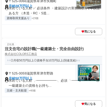
〒525-0066滋賀県草津市矢橋町
月給28万円以上
求めている人材 ✅ 必須条件 ・建築設計の実務経験が2年以上
ある方 （木造・RC・S造...
資格取得支援あり
+23個
気になる
正社員
注文住宅の設計職(一級建築士・完全自由設計)
株式会社COLORS工務店
◎月収50万円以上◎資格手当10万円以上(別途支給)
〒525-0059滋賀県草津市野路
月給50万円以上
求めている人材 ╭━━━━━━╮ 必須 ╰━━ｖ━━━╯ ◎
一級建築士の資格をお持ち...
主婦・主夫歓迎
+40個
気になる