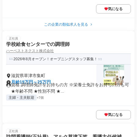
気になる
この企業の類似求人を見る
正社員
学校給食センターでの調理師
ハーベストネクスト株式会社
2026年8月オープン！オープニングスタッフ募集！
滋賀県草津市集町
月給19万円～25万円
資格 調理師免許をお持ちの方 ※栄養士免許をお持ちの方も可
★年齢不問 ★性別不問 ★...
主婦・主夫歓迎
+7個
気になる
正社員
訪問看護師(正社員) アルク草津下笠 看護主任候補