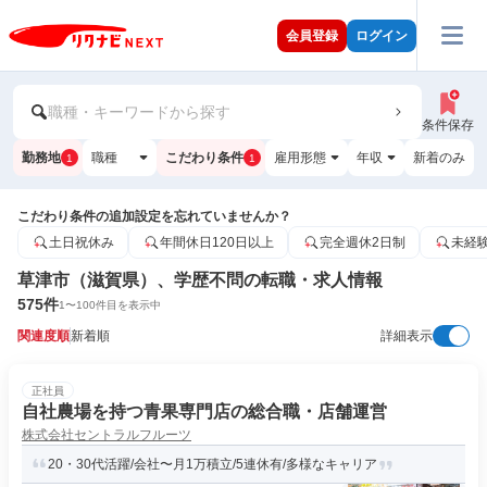
会員登録
ログイン
職種・キーワードから探す
条件保存
勤務地
職種
こだわり条件
雇用形態
年収
新着のみ
1
1
こだわり条件の追加設定を忘れていませんか？
土日祝休み
年間休日120日以上
完全週休2日制
未経
草津市（滋賀県）、学歴不問の転職・求人情報
575
件
1
〜
100
件目を表示中
関連度順
新着順
詳細表示
正社員
自社農場を持つ青果専門店の総合職・店舗運営
株式会社セントラルフルーツ
20・30代活躍/会社〜月1万積立/5連休有/多様なキャリア