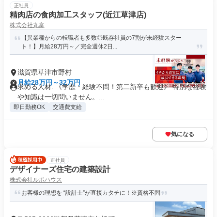
正社員
精肉店の食肉加工スタッフ(近江草津店)
株式会社丸富
【異業種からの転職者も多数◎既存社員の7割が未経験スター
ト！】月給28万円～／完全週休2日...
滋賀県草津市野村
月給28万円～32万円
求める人材: 《学歴・経験不問！第二新卒も歓迎》 特別な経験
や知識は一切問いません。...
即日勤務OK
交通費支給
気になる
正社員
デザイナーズ住宅の建築設計
株式会社ルポハウス
お客様の理想を “設計士”が直接カタチに！※資格不問