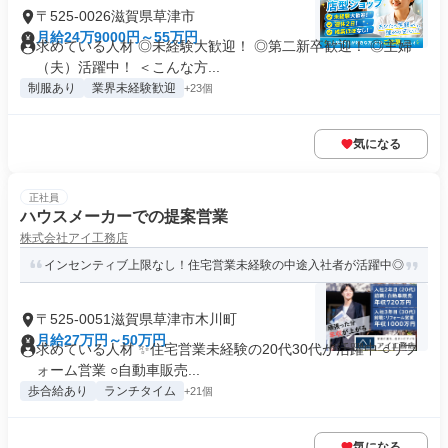
〒525-0026滋賀県草津市
月給24万9000円～55万円
求めている人材 ◎未経験大歓迎！ ◎第二新卒歓迎！ ◎主婦
（夫）活躍中！ ＜こんな方...
制服あり
業界未経験歓迎
+23個
気になる
正社員
ハウスメーカーでの提案営業
株式会社アイ工務店
インセンティブ上限なし！住宅営業未経験の中途入社者が活躍中◎
〒525-0051滋賀県草津市木川町
月給27万円～50万円
求めている人材 ✨住宅営業未経験の20代30代が活躍中 ○リフ
ォーム営業 ○自動車販売...
歩合給あり
ランチタイム
+21個
気になる