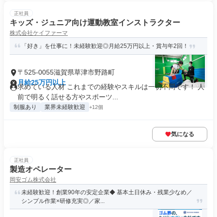
正社員
キッズ・ジュニア向け運動教室インストラクター
株式会社ケイファーマ
「好き」を仕事に！未経験歓迎◎月給25万円以上・賞与年2回！
〒525-0055滋賀県草津市野路町
月給25万円以上
求めている人材 これまでの経験やスキルは一切不問です！ 人
前で明るく話せる方やスポーツ...
制服あり
業界未経験歓迎
+12個
気になる
正社員
製造オペレーター
岡安ゴム株式会社
未経験歓迎！創業90年の安定企業◆ 基本土日休み・残業少なめ／
シンプル作業×研修充実◎／家...