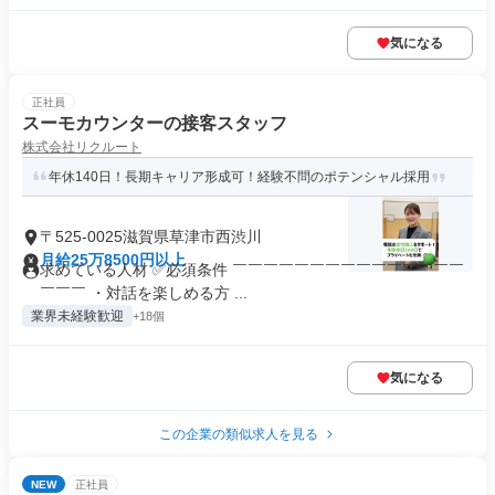
気になる
正社員
スーモカウンターの接客スタッフ
株式会社リクルート
年休140日！長期キャリア形成可！経験不問のポテンシャル採用
〒525-0025滋賀県草津市西渋川
月給25万8500円以上
求めている人材 ✅必須条件 ￣￣￣￣￣￣￣￣￣￣￣￣￣￣￣
￣￣￣ ・対話を楽しめる方 ...
業界未経験歓迎
+18個
気になる
この企業の類似求人を見る
NEW
正社員