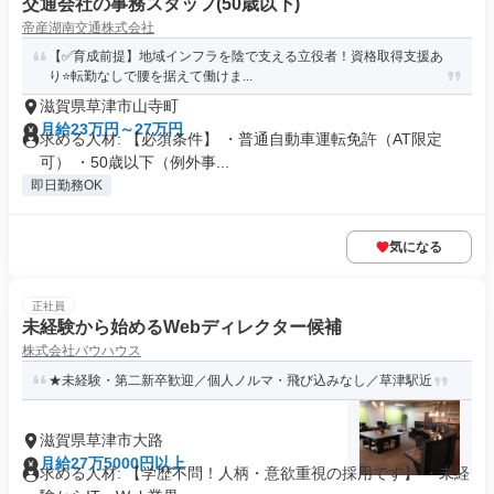
交通会社の事務スタッフ(50歳以下)
帝産湖南交通株式会社
【✅育成前提】地域インフラを陰で支える立役者！資格取得支援あ
り⭐転勤なしで腰を据えて働けま...
滋賀県草津市山寺町
月給23万円～27万円
求める人材: 【必須条件】 ・普通自動車運転免許（AT限定
可） ・50歳以下（例外事...
即日勤務OK
気になる
正社員
未経験から始めるWebディレクター候補
株式会社バウハウス
★未経験・第二新卒歓迎／個人ノルマ・飛び込みなし／草津駅近
滋賀県草津市大路
月給27万5000円以上
求める人材: 【学歴不問！人柄・意欲重視の採用です】 ・未経