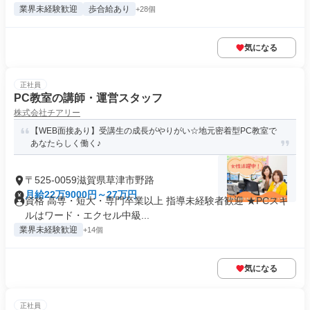
業界未経験歓迎
歩合給あり
+28個
気になる
正社員
PC教室の講師・運営スタッフ
株式会社チアリー
【WEB面接あり】受講生の成長がやりがい☆地元密着型PC教室で
あなたらしく働く♪
〒525-0059滋賀県草津市野路
月給22万9000円～27万円
資格 高専・短大・専門卒業以上 指導未経験者歓迎 ★PCスキ
ルはワード・エクセル中級...
業界未経験歓迎
+14個
気になる
正社員