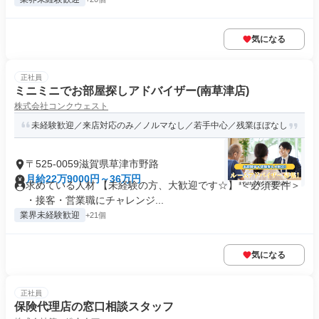
気になる
正社員
ミニミニでお部屋探しアドバイザー(南草津店)
株式会社コンクウェスト
未経験歓迎／来店対応のみ／ノルマなし／若手中心／残業ほぼなし
〒525-0059滋賀県草津市野路
月給22万9000円～36万円
求めている人材 【未経験の方、大歓迎です☆】 ＜必須要件＞
・接客・営業職にチャレンジ...
業界未経験歓迎
+21個
気になる
正社員
保険代理店の窓口相談スタッフ