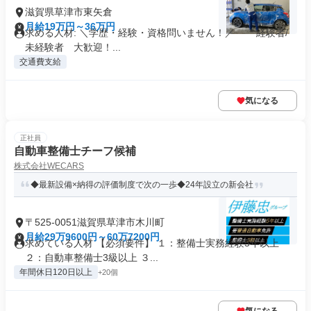
滋賀県草津市東矢倉
月給19万円～36万円
求める人材: ＼学歴・経験・資格問いません！／ * 経験者/
未経験者 大歓迎！...
交通費支給
気になる
正社員
自動車整備士チーフ候補
株式会社WECARS
◆最新設備×納得の評価制度で次の一歩◆24年設立の新会社
〒525-0051滋賀県草津市木川町
月給29万9600円～60万7200円
求めている人材 【必須要件】 １：整備士実務経験5年以上
２：自動車整備士3級以上 ３...
年間休日120日以上
+20個