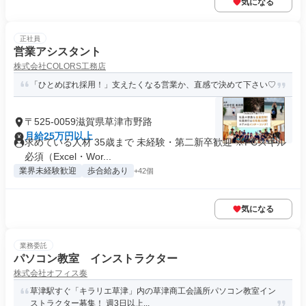
気になる
正社員
営業アシスタント
株式会社COLORS工務店
「ひとめぼれ採用！」支えたくなる営業か、直感で決めて下さい♡
〒525-0059滋賀県草津市野路
月給25万円以上
求めている人材 35歳まで 未経験・第二新卒歓迎 ※PCスキル
必須（Excel・Wor...
業界未経験歓迎
歩合給あり
+42個
気になる
業務委託
パソコン教室 インストラクター
株式会社オフィス奏
草津駅すぐ「キラリエ草津」内の草津商工会議所パソコン教室イン
ストラクター募集！ 週3日以上...