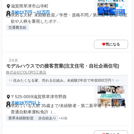
滋賀県草津市山寺町
月給23万円～32万円
求める人材: 未経験歓迎／学歴・資格不問／第二新卒歓迎 ◎意
欲や人柄を重視したポテ...
交通費支給
気になる
正社員
モデルハウスでの接客営業(注文住宅・自社企画住宅)
株式会社COLORS工務店
住みたくなる家、売れる仕組み。未経験2年目で年収800万円！
〒525-0059滋賀県草津市野路
月給28万円以上
求めている人材 35歳まで/未経験者・第二新卒者 【＊必須＊】
普通自動車運転免許（...
業界未経験歓迎
歩合給あり
+42個