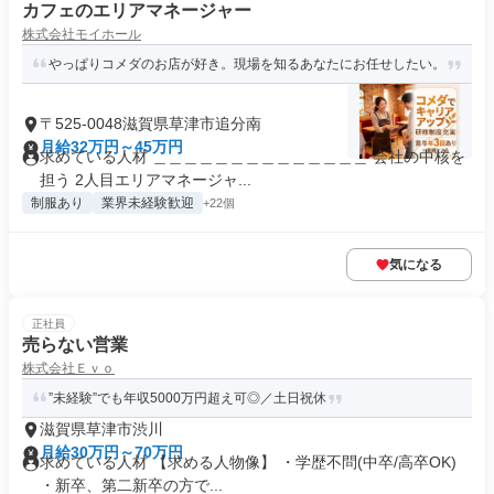
カフェのエリアマネージャー
株式会社モイホール
やっぱりコメダのお店が好き。現場を知るあなたにお任せしたい。
〒525-0048滋賀県草津市追分南
月給32万円～45万円
求めている人材 ＿＿＿＿＿＿＿＿＿＿＿＿＿＿ 会社の中核を
担う 2人目エリアマネージャ...
制服あり
業界未経験歓迎
+22個
気になる
正社員
売らない営業
株式会社Ｅｖｏ
”未経験”でも年収5000万円超え可◎／土日祝休
滋賀県草津市渋川
月給30万円～70万円
求めている人材 【求める人物像】 ・学歴不問(中卒/高卒OK)
・新卒、第二新卒の方で...