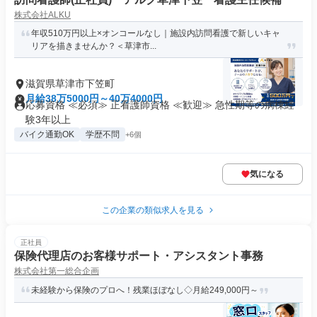
株式会社ALKU
年収510万円以上×オンコールなし｜施設内訪問看護で新しいキャ
リアを描きませんか？＜草津市...
滋賀県草津市下笠町
月給38万5000円～40万4000円
応募資格 ≪必須≫ 正看護師資格 ≪歓迎≫ 急性期等の病棟経
験3年以上
バイク通勤OK
学歴不問
+6個
気になる
この企業の類似求人を見る
正社員
保険代理店のお客様サポート・アシスタント事務
株式会社第一総合企画
未経験から保険のプロへ！残業ほぼなし◇月給249,000円～