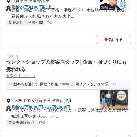
滋賀県草津市野路東
月給27万4100円以上
資格・経験 ＜経験・資格・学歴不問＞ 未経験の方も大歓迎。
異業種から転職された方が大半...
制服あり
学歴不問
+7個
気になる
正社員
セレクトショップの接客スタッフ│企画・服づくりにも
携われる
有限会社ニューズ
新卒も歓迎│月1回連休制度！半年に1回リフレッシュ休暇！
〒525-0025滋賀県草津市西渋川
月給22万4000円～27万6000円
求めている人材 ・服が好きな方 ・接客に興味がある方 経験・
知識は問いません。 ✅...
業界未経験歓迎
+17個