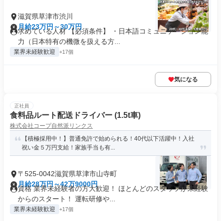
滋賀県草津市渋川
月給23万円～30万円
求めている人材 【必須条件】 ・日本語コミュニケーション能
力（日本特有の機微を扱える方...
業界未経験歓迎
+17個
気になる
正社員
食料品ルート配送ドライバー (1.5t車)
株式会社コープ自然派リンクス
【積極採用中！】普通免許で始められる！40代以下活躍中！入社
祝い金５万円支給！家族手当も有...
〒525-0042滋賀県草津市山寺町
月給28万円～42万9000円
資格 業界未経験者の方大歓迎！ ほとんどのスタッフが未経験
からのスタート！ 運転研修や...
業界未経験歓迎
+17個