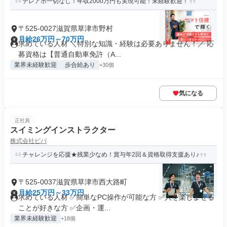
テレアポ一切なし！年収2000万円も実現可能！未経験歓迎！
〒525-0027滋賀県草津市野村
月給26万円～70万円
求めている人材 ＼特別な知識・経験は必要ありません！／ 応
募資格は【普通自動車免許（A...
業界未経験歓迎
歩合給あり
+30個
気になる
正社員
スイミングインストラクター
株式会社ビバ
チャレンジを応援★残業少なめ！賞与年2回＆資格取得支援あり♪
〒525-0037滋賀県草津市西大路町
月給25万円～33万円
求めている人材 ✅簡単なPC操作が可能な方 ✅人を楽しませる
ことが好きな方 ✅企画・運...
業界未経験歓迎
+18個