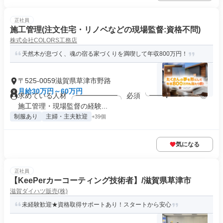
正社員
施工管理(注文住宅・リノベなどの現場監督:資格不問)
株式会社COLORS工務店
天然木が息づく、魂の宿る家づくりを満喫して年収800万円！
〒525-0059滋賀県草津市野路
月給30万円～60万円
求めている人材 ╭━━━━━━╮ 必須 ╰━━ｖ━━━╯ ◎
施工管理・現場監督の経験...
制服あり
主婦・主夫歓迎
+39個
気になる
正社員
【KeePerカーコーティング技術者】/滋賀県草津市
滋賀ダイハツ販売(株)
未経験歓迎★資格取得サポートあり！スタートから安心