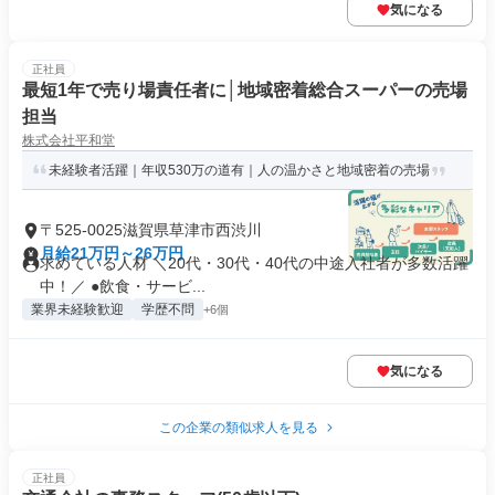
気になる
正社員
最短1年で売り場責任者に│地域密着総合スーパーの売場
担当
株式会社平和堂
未経験者活躍｜年収530万の道有｜人の温かさと地域密着の売場
〒525-0025滋賀県草津市西渋川
月給21万円～26万円
求めている人材 ＼20代・30代・40代の中途入社者が多数活躍
中！／ ●飲食・サービ...
業界未経験歓迎
学歴不問
+6個
気になる
この企業の類似求人を見る
正社員