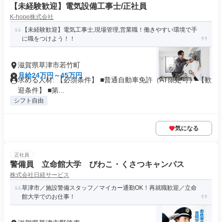
【未経験歓迎】電気設備工事士/正社員
K-hope株式会社
【未経験歓迎】電気工事士,現場管理,営業職！働きやすい環境で手
に職をつけよう！！
滋賀県草津市若竹町
月給24万円～45万円
求める人材: 【必須条件】 ■普通自動車免許（AT限定可） 【歓
迎条件】 ■第...
シフト自由
気になる
正社員
警備員 立命館大学 びわこ・くさつキャンパス
株式会社日経サービス
草津市／施設警備スタッフ／マイカー通勤OK！再就職歓迎／立命
館大学でのお仕事！