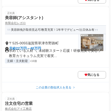
正社員
美容師(アシスタント)
有限会社レガロ
美容師免許取得見込可/教育充実！1年半でデビュー/土日休み有
〒525-0055滋賀県草津市野路町
月給22万円～40万円
求めている人材 ＼ 未経験スタート応援！研修充実で安心 ／
教育カリキュラム充実で着実...
主婦・主夫歓迎
+16個
気になる
この企業の類似求人を見る
正社員
注文住宅の営業
株式会社アイ工務店