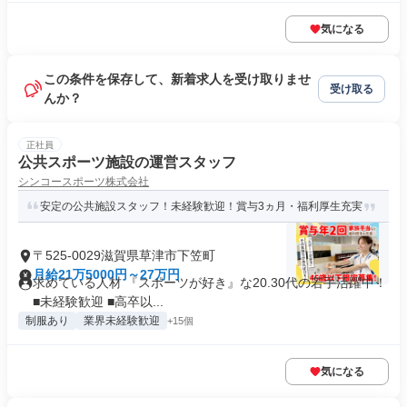
気になる
この条件を保存して、新着求人を受け取りませ
受け取る
んか？
正社員
公共スポーツ施設の運営スタッフ
シンコースポーツ株式会社
安定の公共施設スタッフ！未経験歓迎！賞与3ヵ月・福利厚生充実
〒525-0029滋賀県草津市下笠町
月給21万5000円～27万円
求めている人材 『スポーツが好き』な20.30代の若手活躍中！
■未経験歓迎 ■高卒以...
制服あり
業界未経験歓迎
+15個
気になる