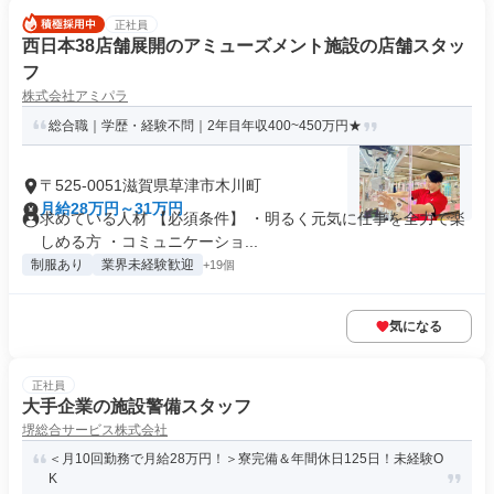
正社員
西日本38店舗展開のアミューズメント施設の店舗スタッ
フ
株式会社アミパラ
総合職｜学歴・経験不問｜2年目年収400~450万円★
〒525-0051滋賀県草津市木川町
月給28万円～31万円
求めている人材 【必須条件】 ・明るく元気に仕事を全力で楽
しめる方 ・コミュニケーショ...
制服あり
業界未経験歓迎
+19個
気になる
正社員
大手企業の施設警備スタッフ
堺総合サービス株式会社
＜月10回勤務で月給28万円！＞寮完備＆年間休日125日！未経験O
K