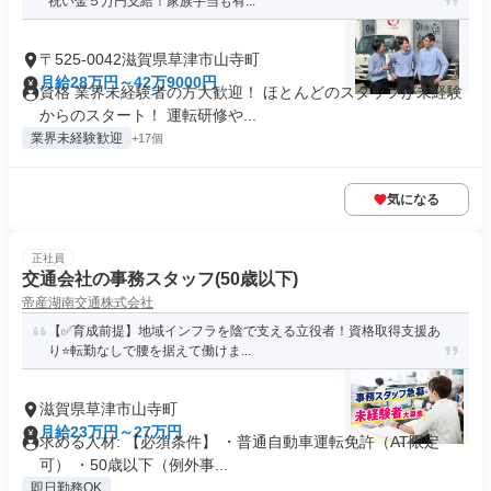
祝い金５万円支給！家族手当も有...
〒525-0042滋賀県草津市山寺町
月給28万円～42万9000円
資格 業界未経験者の方大歓迎！ ほとんどのスタッフが未経験
からのスタート！ 運転研修や...
業界未経験歓迎
+17個
気になる
正社員
交通会社の事務スタッフ(50歳以下)
帝産湖南交通株式会社
【✅育成前提】地域インフラを陰で支える立役者！資格取得支援あ
り⭐転勤なしで腰を据えて働けま...
滋賀県草津市山寺町
月給23万円～27万円
求める人材: 【必須条件】 ・普通自動車運転免許（AT限定
可） ・50歳以下（例外事...
即日勤務OK