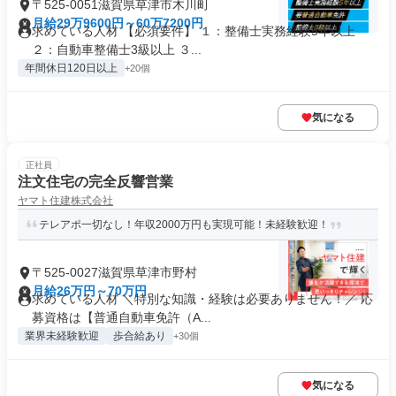
〒525-0051滋賀県草津市木川町
月給29万9600円～60万7200円
求めている人材 【必須要件】 １：整備士実務経験5年以上
２：自動車整備士3級以上 ３...
年間休日120日以上
+20個
気になる
正社員
注文住宅の完全反響営業
ヤマト住建株式会社
テレアポ一切なし！年収2000万円も実現可能！未経験歓迎！
〒525-0027滋賀県草津市野村
月給26万円～70万円
求めている人材 ＼特別な知識・経験は必要ありません！／ 応
募資格は【普通自動車免許（A...
業界未経験歓迎
歩合給あり
+30個
気になる