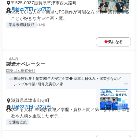
〒525-0037滋賀県草津市西大路町
月給25万円～33万円
求めている人材 ✅簡単なPC操作が可能な方 ✅人を楽しませる
ことが好きな方 ✅企画・運...
業界未経験歓迎
+18個
気になる
正社員
製造オペレーター
岡安ゴム株式会社
未経験歓迎！創業90年の安定企業◆ 基本土日休み・残業少なめ／
シンプル作業×研修充実◎／家...
滋賀県草津市山寺町
月給23万円～32万円
求める人材: 未経験歓迎／学歴・資格不問／第二新卒歓迎 ◎意
欲や人柄を重視したポテ...
交通費支給