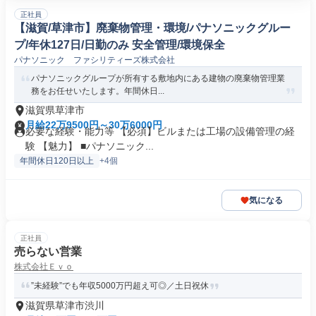
正社員
【滋賀/草津市】廃棄物管理・環境/パナソニックグルー
プ/年休127日/日勤のみ 安全管理/環境保全
パナソニック ファシリティーズ株式会社
パナソニックグループが所有する敷地内にある建物の廃棄物管理業
務をお任せいたします。年間休日...
滋賀県草津市
月給22万9500円～30万6000円
必要な経験・能力等 【必須】ビルまたは工場の設備管理の経
験 【魅力】 ■パナソニック...
年間休日120日以上
+4個
気になる
正社員
売らない営業
株式会社Ｅｖｏ
”未経験”でも年収5000万円超え可◎／土日祝休
滋賀県草津市渋川