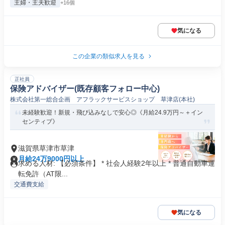
主婦・主夫歓迎
+16個
気になる
この企業の類似求人を見る
正社員
保険アドバイザー(既存顧客フォロー中心)
株式会社第一総合企画 アフラックサービスショップ 草津店(本社)
未経験歓迎！新規・飛び込みなしで安心◎《月給24.9万円～＋イン
センティブ》
滋賀県草津市草津
月給24万9000円以上
求める人材: 【必須条件】 * 社会人経験2年以上 * 普通自動車運
転免許（AT限...
交通費支給
気になる