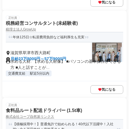
気になる
正社員
税務経営コンサルタント(未経験者)
税理士法人GrowUp
年休125日☆転居費用負担など福利厚生も充実
滋賀県草津市西大路町
月給23万8000円～57万9000円
求める人材: 【求める人材像】 ■パソコンの基本操作ができる
方 ■人と話すことが...
交通費支給
駅近5分以内
気になる
正社員
食料品ルート配送ドライバー (1.5t車)
株式会社コープ自然派リンクス
【積極採用中！】普通免許で始められる！40代以下活躍中！入社