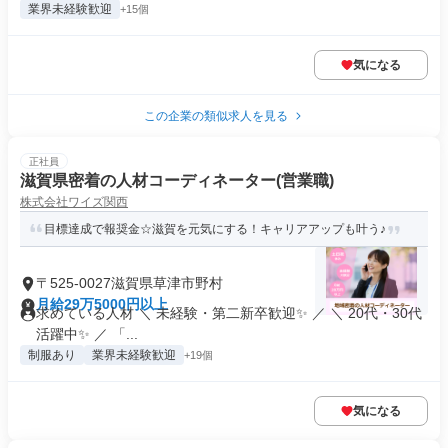
業界未経験歓迎
+15個
気になる
この企業の類似求人を見る
正社員
滋賀県密着の人材コーディネーター(営業職)
株式会社ワイズ関西
目標達成で報奨金☆滋賀を元気にする！キャリアアップも叶う♪
〒525-0027滋賀県草津市野村
月給29万5000円以上
求めている人材 ＼ 未経験・第二新卒歓迎✨ ／ ＼ 20代・30代
活躍中✨ ／ 「...
制服あり
業界未経験歓迎
+19個
気になる