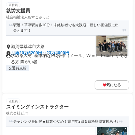
正社員
就労支援員
社会福祉法人あすこみっと
駅近！草津駅徒歩10分！未経験者でも大歓迎！新しい価値観に出
会えます！
滋賀県草津市大路
月給20万5200円～23万4000円
求める人材: 基本的なPC操作（メール、Word、Excel）ができ
る方 障がい者...
交通費支給
気になる
正社員
スイミングインストラクター
株式会社ビバ
チャレンジを応援★残業少なめ！賞与年2回＆資格取得支援あり♪