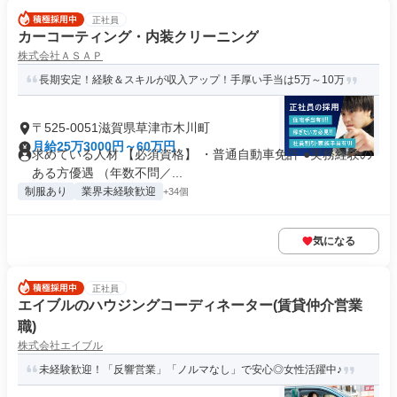
正社員
カーコーティング・内装クリーニング
株式会社ＡＳＡＰ
長期安定！経験＆スキルが収入アップ！手厚い手当は5万～10万
〒525-0051滋賀県草津市木川町
月給25万3000円～60万円
求めている人材 【必須資格】 ・普通自動車免許 ●実務経験の
ある方優遇 （年数不問／...
制服あり
業界未経験歓迎
+34個
気になる
正社員
エイブルのハウジングコーディネーター(賃貸仲介営業
職)
株式会社エイブル
未経験歓迎！「反響営業」「ノルマなし」で安心◎女性活躍中♪