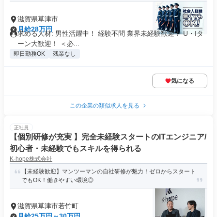
滋賀県草津市
月給28万円
求める人材: 男性活躍中！ 経験不問 業界未経験歓迎！ U・Iタ
ーン大歓迎！ ＜必...
即日勤務OK
残業なし
気になる
この企業の類似求人を見る
正社員
【個別研修が充実 】完全未経験スタートのITエンジニア/
初心者・未経験でもスキルを得られる
K-hope株式会社
【未経験歓迎】マンツーマンの自社研修が魅力！ゼロからスタート
でもOK！働きやすい環境◎
滋賀県草津市若竹町
月給25万円～30万円