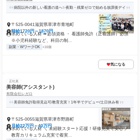
病院以外の新しい看護の道へ✨夜勤・残業ゼロで始める放課後デイ
〒525-0041滋賀県草津市青地町
時給1720円～1870円
求めている人材 ⏩必須資格 ・ 看護師免許（正看護師）必須
※小児科経験など、科目の制...
副業・WワークOK
+16個
気になる
正社員
美容師(アシスタント)
有限会社レガロ
美容師免許取得見込可/教育充実！1年半でデビュー/土日休み有
〒525-0055滋賀県草津市野路町
月給22万円～40万円
求めている人材 ＼ 未経験スタート応援！研修充実で安心 ／
教育カリキュラム充実で着実...