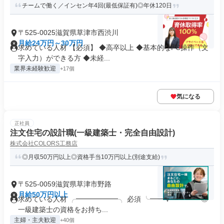
チームで働く／インセン年4回(最低保証有)◎年休120日
〒525-0025滋賀県草津市西渋川
月給24万円～30万円
求めている人材 【必須】 ◆高卒以上 ◆基本的なPC操作（文
字入力）ができる方 ◆未経...
業界未経験歓迎
+17個
気になる
正社員
注文住宅の設計職(一級建築士・完全自由設計)
株式会社COLORS工務店
◎月収50万円以上◎資格手当10万円以上(別途支給)
〒525-0059滋賀県草津市野路
月給50万円以上
求めている人材 ╭━━━━━━╮ 必須 ╰━━ｖ━━━╯ ◎
一級建築士の資格をお持ち...
主婦・主夫歓迎
+40個