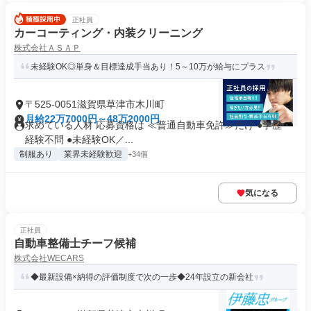
正社員
カーコーティング・内装クリーニング
株式会社ＡＳＡＰ
未経験OK◎単身＆目標達成手当あり！5～10万が給与にプラス
〒525-0051滋賀県草津市木川町
月給22万7000円～48万2000円
求めている人材 応募資格は ≪普通自動車免許≫だけ ●学歴・
経験不問 ●未経験OK／...
制服あり
業界未経験歓迎
+34個
気になる
正社員
自動車整備士チーフ候補
株式会社WECARS
◆最新設備×納得の評価制度で次の一歩◆24年設立の新会社