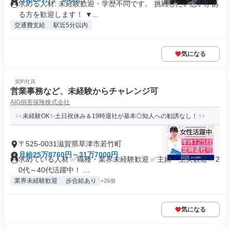
求める人材: 未経験歓迎・学歴不問です。 挑戦したい想いがあ
る方を歓迎します！ ▼...
交通費支給
駅近5分以内
気になる
契約社員
営業事務など、未経験からチャレンジ可
AIG損害保険株式会社
未経験OK✨土日祝休み＆19時退社が基本◎知人への勧誘なし！
〒525-0031滋賀県草津市若竹町
月給25万8760円～31万7000円
求めている人材 ✅職種・業界未経験歓迎 ✅主婦・主夫歓迎 ✅2
0代～40代活躍中！ ...
業界未経験歓迎
歩合給あり
+26個
気になる