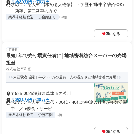
月給30万円～70万円
求めている人材 【求める人物像】 ・学歴不問(中卒/高卒OK)
・新卒、第二新卒の方で...
業界未経験歓迎
歩合給あり
+28個
気になる
正社員
最短1年で売り場責任者に│地域密着総合スーパーの売場
担当
株式会社平和堂
未経験者活躍｜年収530万の道有｜人の温かさと地域密着の売場
〒525-0025滋賀県草津市西渋川
月給21万円～26万円
求めている人材 ＼20代・30代・40代の中途入社者が多数活躍
中！／ ●飲食・サービ...
業界未経験歓迎
学歴不問
+6個
気になる