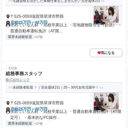
宅建資格を活かした事務仕事をしませんか／完全週休2日
〒525-0059滋賀県草津市野路
月給25万円～40万円
求めている人材 ・高校卒業以上 ・宅地建物取引士（必須） ・
普通自動車運転免許（AT限...
業界未経験歓迎
+27個
気になる
正社員
総務事務スタッフ
株式会社レック
未経験者歓迎 ！｜完全週休2日｜20～30代女性活躍中！
〒525-0059滋賀県草津市野路
月給25万円～40万円
求めている人材 ・高校卒業以上 ・普通自動車運転免許（AT限
定可） ・基本的なPC操作...
業界未経験歓迎
+27個