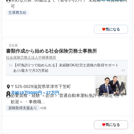
求める人材: 50歳位まで（省令3号のイ） 未経験可 有資格者尚
可
交通費支給
気になる
正社員
書類作成から始める社会保険労務士事務所
社会保険労務士法人中嶋事務所
【AT免許1つで始められる】未経験OK/社労士資格の取得サポート
あり/最大で月3万昇給
〒525-0029滋賀県草津市下笠町
月給19万5000円～27万円
必要資格・経験 ＜必須＞ 普通自動車運転免許 (AT限定可) ＜
歓迎＞ ・事務職...
資格取得支援あり
+6個
気になる