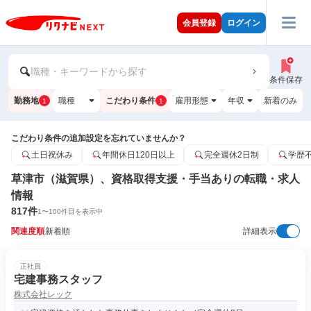
会員登録
ログイン
職種・キーワードから探す
条件保存
勤務地
職種
こだわり条件
雇用形態
年収
新着のみ
1
1
こだわり条件の追加設定を忘れていませんか？
土日祝休み
年間休日120日以上
完全週休2日制
学歴
草津市（滋賀県）、資格取得支援・手当ありの転職・求人
情報
817
件
1
〜
100
件目を表示中
関連度順
新着順
詳細表示
正社員
宅建事務スタッフ
株式会社レック