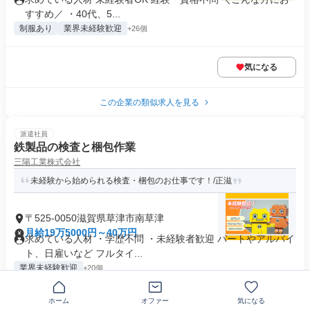
すすめ／ ・40代、5...
制服あり
業界未経験歓迎
+26個
気になる
この企業の類似求人を見る
派遣社員
鉄製品の検査と梱包作業
三陽工業株式会社
未経験から始められる検査・梱包のお仕事です！/正滋
〒525-0050滋賀県草津市南草津
月給19万5000円～40万円
求めている人材 ・学歴不問 ・未経験者歓迎 パートやアルバイ
ト、日雇いなど フルタイ...
業界未経験歓迎
+20個
ホーム
オファー
気になる
気になる