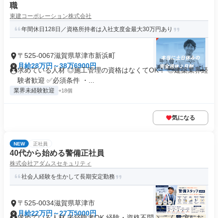
職
東建コーポレーション株式会社
年間休日128日／資格所持者は入社支度金最大30万円あり
〒525-0067滋賀県草津市新浜町
月給28万円～38万6900円
求めている人材 ◎施工管理の資格はなくてOK！ ◎建築業界経
験者歓迎 ✅必須条件 ・...
業界未経験歓迎
+18個
気になる
NEW
正社員
40代から始める警備正社員
株式会社アダムスセキュリティ
社会人経験を生かして長期安定勤務
〒525-0034滋賀県草津市
月給22万円～27万5000円
求めている人材 未経験者OK 経験・資格不問 ＼こんな方にお