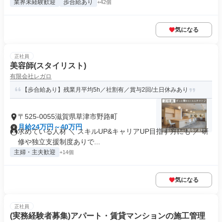
業界未経験歓迎
歩合給あり
+42個
気になる
正社員
美容師(スタイリスト)
有限会社レガロ
【歩合給あり】残業月平均5h／社割有／賞与2回/土日休みあり
〒525-0055滋賀県草津市野路町
月給24万円～40万円
求めている人材 ＼ スキルUP&キャリアUP目指す方にも ／ 研
修や独立支援制度ありで...
主婦・主夫歓迎
+14個
気になる
正社員
(実務経験者募集)アパート・賃貸マンションの施工管理