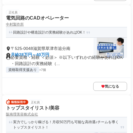
正社員
電気回路のCADオペレーター
中村製作所
回路設計や構造設計の実務経験があればOK！
〒525-0048滋賀県草津市追分南
月給28万円～40万円
必要資格・経験 ＜必須＞ ※以下いずれかの経験があればOK
・回路設計の実務経験（...
資格取得支援あり
+7個
気になる
正社員
トップスタイリスト/美容
阪南理美容株式会社
実力でしっかり稼げる！月収50万円も可能な高待遇♪チームを導く
トップスタイリスト！