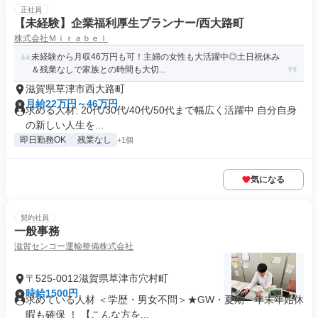
正社員
【未経験】企業福利厚生プランナー/西大路町
株式会社Ｍｉｒａｂｅｌ
未経験から月収46万円も可！主婦の女性も大活躍中◎土日祝休み
＆残業なしで家族との時間も大切...
滋賀県草津市西大路町
月給22万円～46万円
求める人材: 20代/30代/40代/50代まで幅広く活躍中 自分自身
の新しい人生を...
即日勤務OK
残業なし
+1個
気になる
契約社員
一般事務
滋賀センコー運輸整備株式会社
〒525-0012滋賀県草津市穴村町
時給1500円
求めている人材 ＜学歴・男女不問＞★GW・夏期・年末年始休
暇も確保 ！ 【こんな方を...