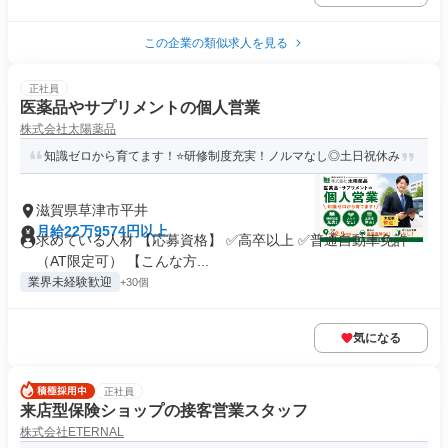
この企業の類似求人を見る
正社員
医薬品やサプリメントの個人営業
株式会社太陽薬品
知識ゼロから育てます！⭐研修制度充実！ノルマなし◎土日祝休み
滋賀県草津市平井
月給22万9574円以上
求めている人材 【応募資格】 ✅高卒以上 ✅普通自動車免許
（AT限定可） 【こんな方...
業界未経験歓迎
+30個
気になる
正社員
来店型保険ショップの接客営業スタッフ
株式会社ETERNAL