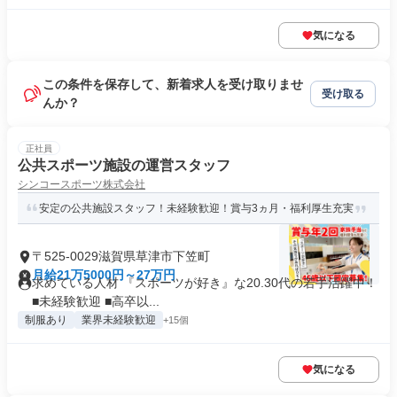
気になる
この条件を保存して、新着求人を受け取りませ
受け取る
んか？
正社員
公共スポーツ施設の運営スタッフ
シンコースポーツ株式会社
安定の公共施設スタッフ！未経験歓迎！賞与3ヵ月・福利厚生充実
〒525-0029滋賀県草津市下笠町
月給21万5000円～27万円
求めている人材 『スポーツが好き』な20.30代の若手活躍中！
■未経験歓迎 ■高卒以...
制服あり
業界未経験歓迎
+15個
気になる