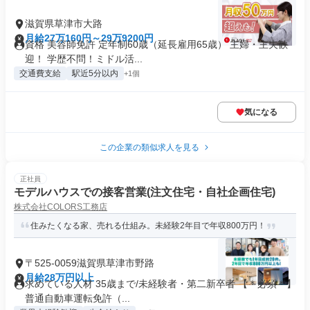
滋賀県草津市大路
月給27万160円～29万9200円
資格 美容師免許 定年制60歳（延長雇用65歳） 主婦・主夫歓
迎！ 学歴不問！ミドル活...
交通費支給
駅近5分以内
+1個
気になる
この企業の類似求人を見る
正社員
モデルハウスでの接客営業(注文住宅・自社企画住宅)
株式会社COLORS工務店
住みたくなる家、売れる仕組み。未経験2年目で年収800万円！
〒525-0059滋賀県草津市野路
月給28万円以上
求めている人材 35歳まで/未経験者・第二新卒者 【＊必須＊】
普通自動車運転免許（...