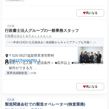
気になる
正社員
行政書士法人グループの一般事務スタッフ
行政書士法人Ｆ＆Ｐａｒｔｎｅｒｓ
✨年休124日×土日祝休み✨未経験からキャリアアップも可能！
〒525-0027滋賀県草津市野村
月給23万4300円以上
求めている人材 ＜必須条件＞ ■高卒以上 ■WordとExcelの基本
操作ができる方 ...
業界未経験歓迎
+15個
気になる
正社員
製造関連会社での製造オペレーター(検査業務)