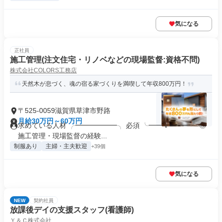
気になる
正社員
施工管理(注文住宅・リノベなどの現場監督:資格不問)
株式会社COLORS工務店
天然木が息づく、魂の宿る家づくりを満喫して年収800万円！
〒525-0059滋賀県草津市野路
月給30万円～60万円
求めている人材 ╭━━━━━━╮ 必須 ╰━━ｖ━━━╯ ◎
施工管理・現場監督の経験...
制服あり
主婦・主夫歓迎
+39個
気になる
NEW
契約社員
放課後デイの支援スタッフ(看護師)
Ｙ＆Ｃ株式会社