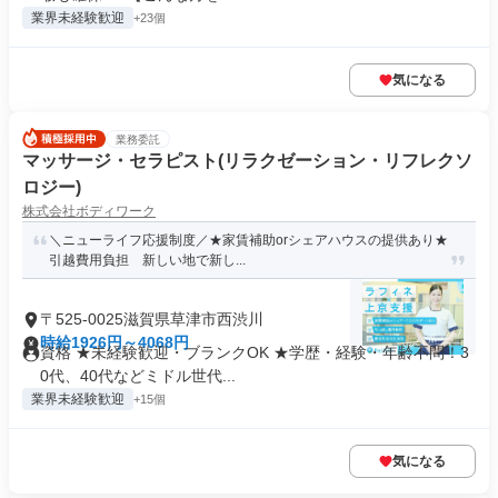
業界未経験歓迎
+23個
気になる
業務委託
マッサージ・セラピスト(リラクゼーション・リフレクソ
ロジー)
株式会社ボディワーク
＼ニューライフ応援制度／★家賃補助orシェアハウスの提供あり★
引越費用負担 新しい地で新し...
〒525-0025滋賀県草津市西渋川
時給1926円～4068円
資格 ★未経験歓迎・ブランクOK ★学歴・経験・年齢不問！3
0代、40代などミドル世代...
業界未経験歓迎
+15個
気になる