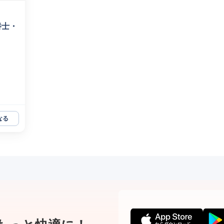
養士・
なる