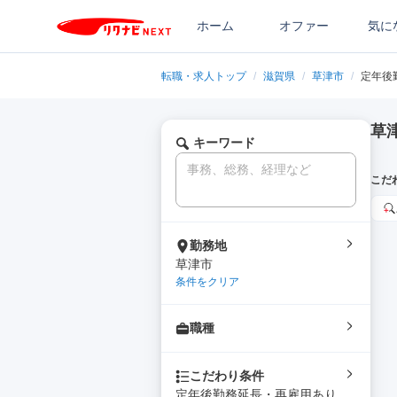
ホーム
オファー
気に
転職・求人トップ
/
滋賀県
/
草津市
/
定年後
草
キーワード
こだ
勤務地
草津市
条件をクリア
職種
こだわり条件
定年後勤務延長・再雇用あり