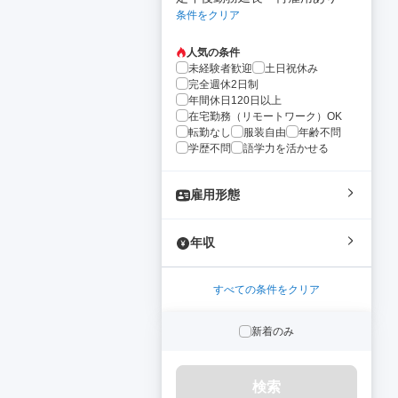
条件をクリア
人気の条件
未経験者歓迎
土日祝休み
完全週休2日制
年間休日120日以上
在宅勤務（リモートワーク）OK
転勤なし
服装自由
年齢不問
学歴不問
語学力を活かせる
雇用形態
年収
すべての条件をクリア
新着のみ
検索