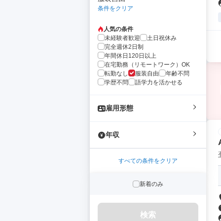
条件をクリア
人気の条件
未経験者歓迎
土日祝休み
完全週休2日制
年間休日120日以上
在宅勤務（リモートワーク）OK
転勤なし
服装自由
年齢不問
学歴不問
語学力を活かせる
雇用形態
年収
すべての条件をクリア
新着のみ
検索