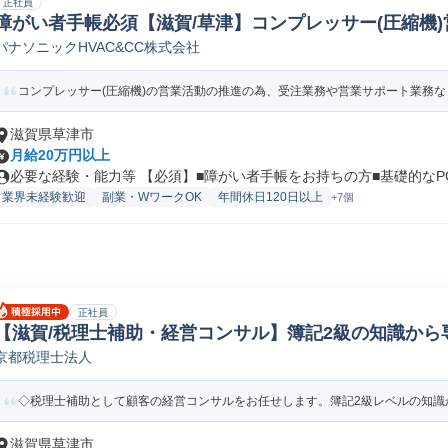
正社員
障がい者手帳必須【滋賀/草津】コンプレッサー(圧縮機)営
パナソニックHVAC&CC株式会社
クニカルライター(出版/印刷/著述業)
コンプレッサー(圧縮機)の営業活動の推進の為、受注業務や営業サポート業務な
滋賀県草津市
月給20万円以上
必要な経験・能力等 【必須】■障がい者手帳をお持ちの方■基礎的なPCス
業界未経験歓迎
副業・WワークOK
年間休日120日以上
+7個
正社員
【滋賀/税理士補助・経営コンサル】簿記2級の知識から
京都税理士法人
戦略/経営コンサルタント
◇税理士補助として顧客の経営コンサルをお任せします。簿記2級レベルの知識か
滋賀県草津市