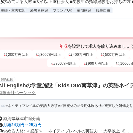
求めている人材 ■大卒以上※社会人 ■受験生の指導経験をお持ちの方 ■.
主婦・主夫歓迎
経験者歓迎
ブランクOK
長期歓迎
服装自由
年収
を設定して求人を絞り込みましょ
200万円以上
300万円以上
400万円以上
500万円以上
800万円以上
900万円以上
1000
契約社員
All Englishの学童施設「Kids Duo南草津」の英語
有限会社ベーシック
⭐ネイティブレベルの英語力必須⭐✅日祝休み✅長期休暇あり✅充実した研修あり
滋賀県草津市追分南
月給24万円～25万円
求める人材: ＜必須＞ ・ネイティブレベルの英語力 ・大卒以上 ※...