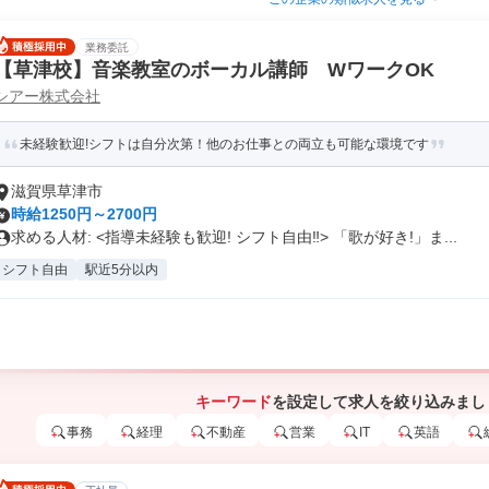
業務委託
【草津校】音楽教室のボーカル講師 WワークOK
シアー株式会社
未経験歓迎!シフトは自分次第！他のお仕事との両立も可能な環境です
滋賀県草津市
時給1250円～2700円
求める人材: <指導未経験も歓迎! シフト自由‼> 「歌が好き!」ま...
シフト自由
駅近5分以内
キーワード
を設定して求人を絞り込みまし
事務
経理
不動産
営業
IT
英語