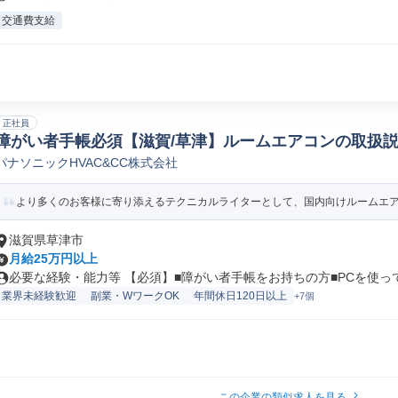
交通費支給
正社員
障がい者手帳必須【滋賀/草津】ルームエアコンの取扱説明
パナソニックHVAC&CC株式会社
クニカルライター(出版/印刷/著述業)
より多くのお客様に寄り添えるテクニカルライターとして、国内向けルームエアコ
滋賀県草津市
月給25万円以上
必要な経験・能力等 【必須】■障がい者手帳をお持ちの方■PCを使っての
業界未経験歓迎
副業・WワークOK
年間休日120日以上
+7個
この企業の類似求人を見る