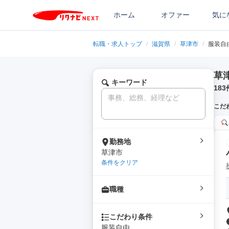
ホーム
オファー
気に
転職・求人トップ
/
滋賀県
/
草津市
/
服装自
草
キーワード
183
こだ
勤務地
草津市
条件をクリア
職種
こだわり条件
服装自由