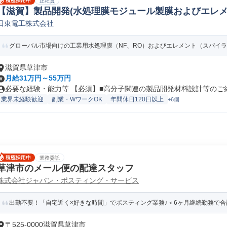
正社員
【滋賀】製品開発(水処理膜モジュール製膜およびエレメン
日東電工株式会社
素材研究開発
グローバル市場向けの工業用水処理膜（NF、RO）およびエレメント（スパイラル
滋賀県草津市
月給31万円～55万円
必要な経験・能力等 【必須】■高分子関連の製品開発材料設計等のご経験
業界未経験歓迎
副業・WワークOK
年間休日120日以上
+6個
業務委託
草津市のメール便の配達スタッフ
株式会社ジャパン・ポスティング・サービス
出勤不要！「自宅近く×好きな時間」でポスティング業務♪＜6ヶ月継続勤務で合
〒525-0000滋賀県草津市