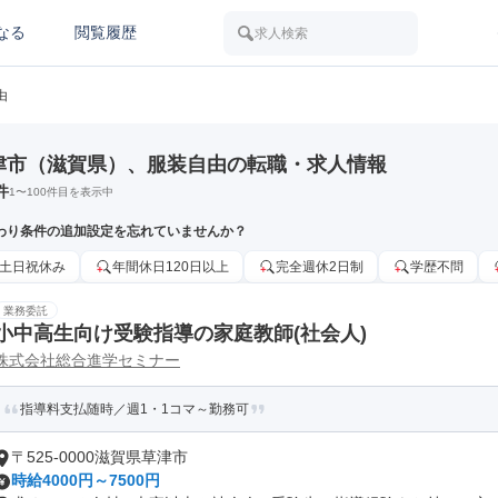
なる
閲覧履歴
求人検索
由
津市（滋賀県）、服装自由の転職・求人情報
件
1
〜
100
件目を表示中
わり条件の追加設定を忘れていませんか？
土日祝休み
年間休日120日以上
完全週休2日制
学歴不問
業務委託
小中高生向け受験指導の家庭教師(社会人)
株式会社総合進学セミナー
指導料支払随時／週1・1コマ～勤務可
〒525-0000滋賀県草津市
時給4000円～7500円