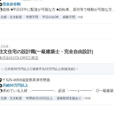
完全歩合制
資格 ■平日日中に配達が可能な方 ■自転車、原付等で移動が可能な方 ..
主婦・主夫歓迎
学歴不問
平日のみOK
経験不問
+9個
正社員
注文住宅の設計職(一級建築士・完全自由設計)
株式会社COLORS工務店
◎月収50万円以上◎資格手当10万円以上(別途支給)
〒525-0059滋賀県草津市野路
月給50万円以上
求めている人材 ╭━━━━━━╮ 必須 ╰━━ｖ━━━╯ ◎一級建築..
主婦・主夫歓迎
年間休日120日以上
資格取得支援あり
+38個