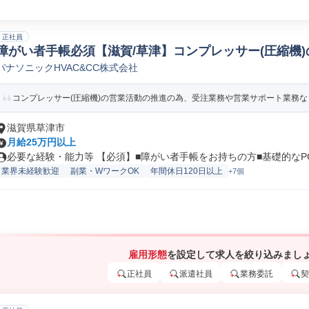
正社員
障がい者手帳必須【滋賀/草津】コンプレッサー(圧縮機)の
パナソニックHVAC&CC株式会社
クニカルライター(出版/印刷/著述業)
コンプレッサー(圧縮機)の営業活動の推進の為、受注業務や営業サポート業務
滋賀県草津市
月給25万円以上
必要な経験・能力等 【必須】■障がい者手帳をお持ちの方■基礎的なPCス
業界未経験歓迎
副業・WワークOK
年間休日120日以上
+7個
雇用形態
を設定して求人を絞り込みまし
正社員
派遣社員
業務委託
契