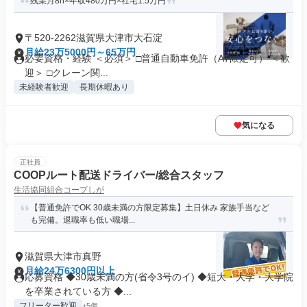
残業月8h×年収480万円×社宅1.5万円
〒520-2262滋賀県大津市大石淀
月給23万5000円～65万円
必要資格・経験 ＜必須＞ □普通自動車免許（AT限定可） ＜歓
迎＞ □クレーン関...
未経験者歓迎
長期休暇あり
気になる
正社員
COOPルート配送ドライバー/総合スタッフ
生活協同組合コープしが
【普通免許でOK 30歳未満の方限定募集】土日休み 家族手当など
も完備。退職率も低い職場...
滋賀県大津市真野
月給24万6300円以上
応募資格 ◆30歳未満の方(省令3号のイ) ◆短大・大学・大学院
を卒業されている方 ◆...
フリーター歓迎
+5個