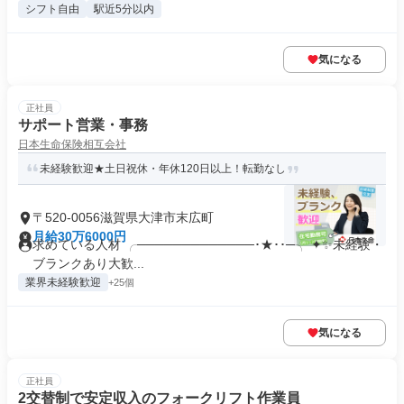
シフト自由
駅近5分以内
気になる
正社員
サポート営業・事務
日本生命保険相互会社
未経験歓迎★土日祝休・年休120日以上！転勤なし
〒520-0056滋賀県大津市末広町
月給30万6000円
求めている人材 ╭─────────────･★･･─╮ ✦✨未経験・
ブランクあり大歓...
業界未経験歓迎
+25個
気になる
正社員
2交替制で安定収入のフォークリフト作業員