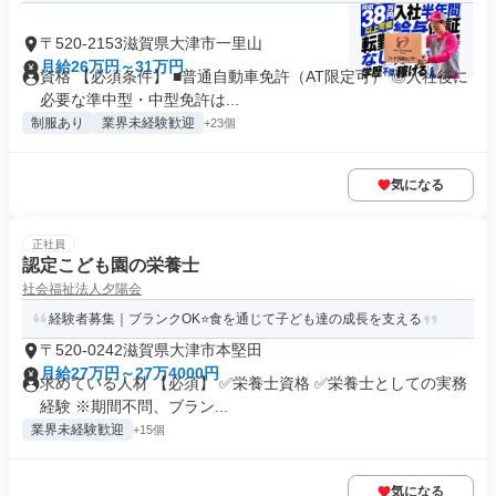
〒520-2153滋賀県大津市一里山
月給26万円～31万円
資格 【必須条件】 ■普通自動車免許（AT限定可） ◎入社後に
必要な準中型・中型免許は...
制服あり
業界未経験歓迎
+23個
気になる
正社員
認定こども園の栄養士
社会福祉法人夕陽会
経験者募集｜ブランクOK⭐食を通じて子ども達の成長を支える
〒520-0242滋賀県大津市本堅田
月給27万円～27万4000円
求めている人材 【必須】 ✅栄養士資格 ✅栄養士としての実務
経験 ※期間不問、ブラン...
業界未経験歓迎
+15個
気になる