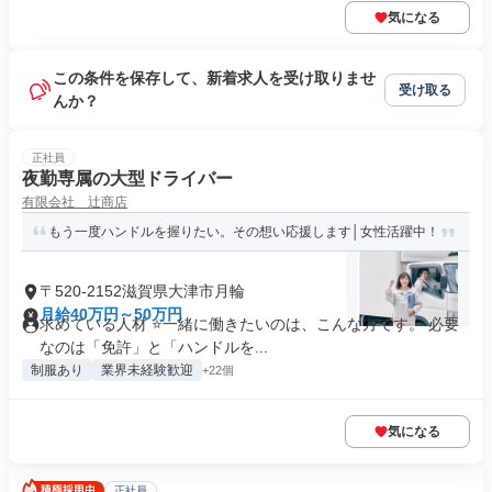
気になる
この条件を保存して、新着求人を受け取りませ
受け取る
んか？
正社員
夜勤専属の大型ドライバー
有限会社 辻商店
もう一度ハンドルを握りたい。その想い応援します│女性活躍中！
〒520-2152滋賀県大津市月輪
月給40万円～50万円
求めている人材 ⭐一緒に働きたいのは、こんな方です。 必要
なのは「免許」と「ハンドルを...
制服あり
業界未経験歓迎
+22個
気になる
正社員