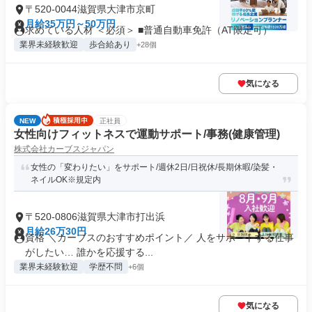
〒520-0044滋賀県大津市京町
月給35万円～50万円
求めている人材 ＜必須＞ ■普通自動車免許（AT限定可）
業界未経験歓迎
歩合給あり
+28個
気になる
NEW
正社員
女性向けフィットネスで運動サポート/事務(健康管理)
株式会社カーブスジャパン
女性の「変わりたい」をサポート/週休2日/日祝休/長期休暇/染髪・
ネイルOK※規定内
〒520-0806滋賀県大津市打出浜
月給26万30円
資格 ＼カーブスのおすすめポイント／ 人をサポートする仕事
がしたい… 誰かを応援する...
業界未経験歓迎
学歴不問
+6個
気になる