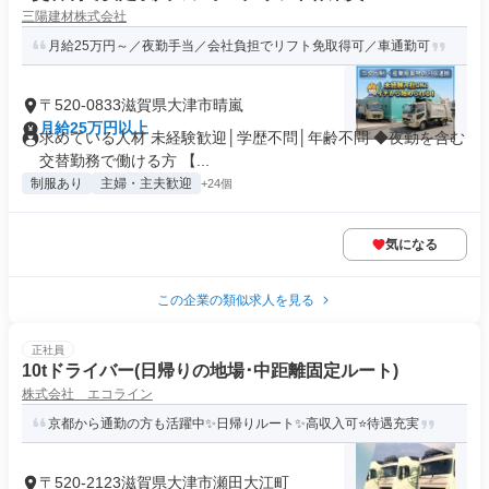
三陽建材株式会社
月給25万円～／夜勤手当／会社負担でリフト免取得可／車通勤可
〒520-0833滋賀県大津市晴嵐
月給25万円以上
求めている人材 未経験歓迎│学歴不問│年齢不問 ◆夜勤を含む
交替勤務で働ける方 【...
制服あり
主婦・主夫歓迎
+24個
気になる
この企業の類似求人を見る
正社員
10tドライバー(日帰りの地場･中距離固定ルート)
株式会社 エコライン
京都から通勤の方も活躍中✨日帰りルート✨高収入可⭐待遇充実
〒520-2123滋賀県大津市瀬田大江町