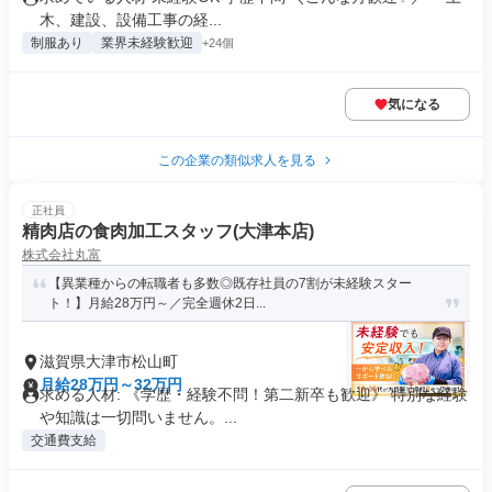
木、建設、設備工事の経...
制服あり
業界未経験歓迎
+24個
気になる
この企業の類似求人を見る
正社員
精肉店の食肉加工スタッフ(大津本店)
株式会社丸富
【異業種からの転職者も多数◎既存社員の7割が未経験スター
ト！】月給28万円～／完全週休2日...
滋賀県大津市松山町
月給28万円～32万円
求める人材: 《学歴・経験不問！第二新卒も歓迎》 特別な経験
や知識は一切問いません。...
交通費支給