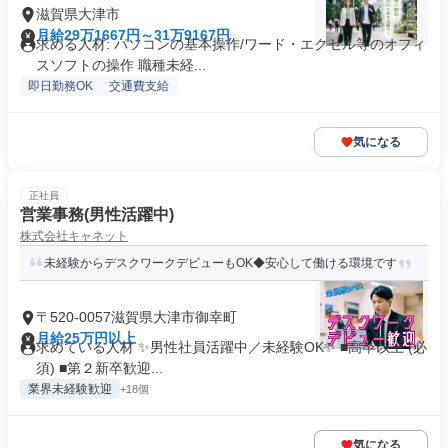
滋賀県大津市
月給29万1667円～31万9167円
求める人材: パソコンの基本操作/ワード・エクセル等のオフィ
スソフトの操作 職種未経...
即日勤務OK
交通費支給
気になる
正社員
営業事務(男性活躍中)
株式会社キャネット
未経験からデスクワークデビューもOK◆安心して働ける環境です
〒520-0057滋賀県大津市御幸町
月給25万円以上
求めている人材 ✨男性社員活躍中／未経験OK✨ ■高卒以上 (必
須) ■第２新卒歓迎...
業界未経験歓迎
+18個
気になる