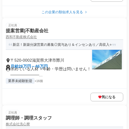
この企業の類似求人を見る
正社員
提案営業|不動産会社
西和不動産株式会社
新店！新築分譲営業の募集◎賞与あり＆インセンあり／高収入⭐
〒520-0002滋賀県大津市際川
月給26万円～46万円
求めている人材 ⭐年齢・学歴は問いません！ ──────────
──────────...
業界未経験歓迎
+16個
気になる
正社員
調理師・調理スタッフ
株式会社洗心寮