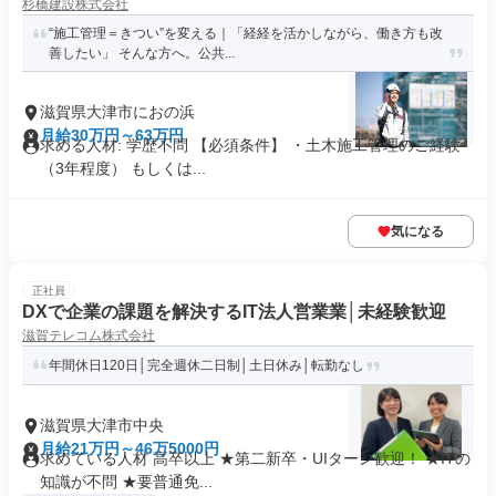
杉橋建設株式会社
“施工管理＝きつい”を変える｜「経経を活かしながら、働き方も改
善したい」 そんな方へ。公共...
滋賀県大津市におの浜
月給30万円～63万円
求める人材: 学歴不問 【必須条件】 ・土木施工管理のご経験
（3年程度） もしくは...
気になる
正社員
DXで企業の課題を解決するIT法人営業業│未経験歓迎
滋賀テレコム株式会社
年間休日120日│完全週休二日制│土日休み│転勤なし
滋賀県大津市中央
月給21万円～46万5000円
求めている人材 高卒以上 ★第二新卒・UIターン歓迎！ ★ITの
知識が不問 ★要普通免...