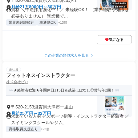
〒520-0821滋賀県大津市湖城が丘
月給21万8000円～30万円
資格 ＼中途採用強化中！／ 未経験OK！ （業界経験や知識は
必要ありません） 異業種で...
業界未経験歓迎
車通勤OK
+13個
気になる
この企業の類似求人を見る
正社員
フィットネスインストラクター
株式会社ビバ
★経験者歓迎★年間休日115日＆残業ほぼなし◎賞与年2回！
〒520-2153滋賀県大津市一里山
月給25万円～33万円
求めている人材 ✅スポーツ指導・インストラクター経験者 ✅
スイミングスクールやジム、 ...
資格取得支援あり
+23個