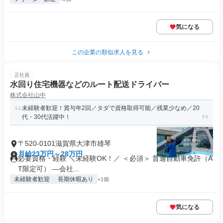
気になる
この企業の類似求人を見る
正社員
水回り住宅機器などのルート配送ドライバー
株式会社山中
未経験者歓迎！賞与年2回／タダで資格取得可能／残業少なめ／20
代・30代活躍中！
〒520-0101滋賀県大津市雄琴
月給23万円～28万円
必要資格・経験 ＼未経験OK！／ ＜必須＞ 普通自動車免許（A
T限定可） ―会社...
未経験者歓迎
長期休暇あり
+1個
気になる