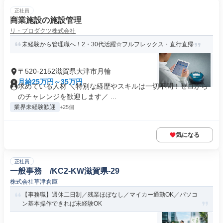
正社員
商業施設の施設管理
リ・プロダクツ株式会社
未経験から管理職へ！2・30代活躍☆フルフレックス・直行直帰
〒520-2152滋賀県大津市月輪
月給25万円～35万円
求めている人材 ＼特別な経歴やスキルは一切不問！ゼロから
のチャレンジを歓迎します／ ...
業界未経験歓迎
+25個
気になる
正社員
一般事務 /KC2-KW滋賀県-29
株式会社草津倉庫
【事務職】週休二日制／残業ほぼなし／マイカー通勤OK／パソコ
ン基本操作できれば未経験OK