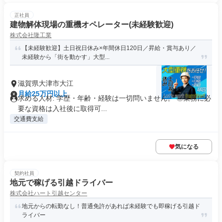
正社員
建物解体現場の重機オペレーター(未経験歓迎)
株式会社隆工業
【未経験歓迎】土日祝日休み×年間休日120日／昇給・賞与あり／
未経験から「街を動かす」大型...
滋賀県大津市大江
月給25万円以上
求める人材: 学歴・年齢・経験は一切問いません。 ◎業務に必
要な資格は入社後に取得可...
交通費支給
気になる
契約社員
地元で稼げる引越ドライバー
株式会社ハート引越センター
地元からの転勤なし！普通免許があれば未経験でも即稼げる引越ド
ライバー