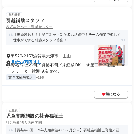
契約社員
引越補助スタッフ
株式会社ハート引越センター
【未経験歓迎！】第二新卒・新卒者も活躍中！チーム作業で楽しく
仕事ができる引越スタッフ募集！
〒520-2153滋賀県大津市一里山
月給26万円以上
資格 学歴不問／資格不問／未経験OK！ ★第二新卒歓迎！ ★
フリーター歓迎 ★初めて...
業界未経験歓迎
+22個
気になる
正社員
児童養護施設の社会福祉士
社会福祉法人湘南学園
【賞与年3回・昨年⽀給実績4.35ヶ⽉分☆】要社会福祉士資格／経