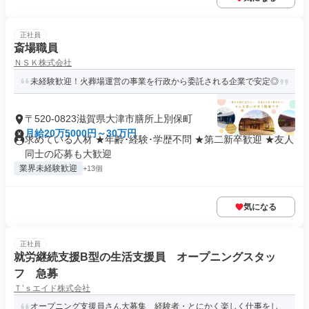
正社員
斎場職員
ＮＳＫ株式会社
未経験歓迎！火葬場運営の事業を行政から委託される企業で安定◎
〒520-0823滋賀県大津市膳所上別保町
月給20万5000円～30万円
求めている人材 ★年齢･経験･学歴不問 ★第二新卒歓迎 ★友人
同士の応募も大歓迎
業界未経験歓迎
+13個
気になる
正社員
就労継続支援B型の生活支援員 オープニングスタッ
フ 急募
Ｔ’ｓエイド株式会社
オープニング支援員さん大募集 経験者・とにかく楽しく仕事をし