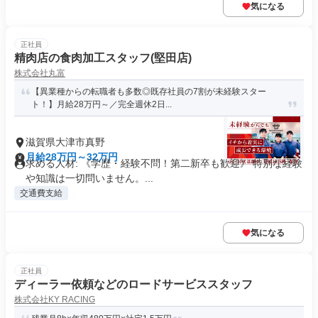
気になる
正社員
精肉店の食肉加工スタッフ(堅田店)
株式会社丸富
【異業種からの転職者も多数◎既存社員の7割が未経験スター
ト！】月給28万円～／完全週休2日...
滋賀県大津市真野
月給28万円～32万円
求める人材: 《学歴・経験不問！第二新卒も歓迎》 特別な経験
や知識は一切問いません。...
交通費支給
気になる
正社員
ディーラー依頼などのロードサービススタッフ
株式会社KY RACING