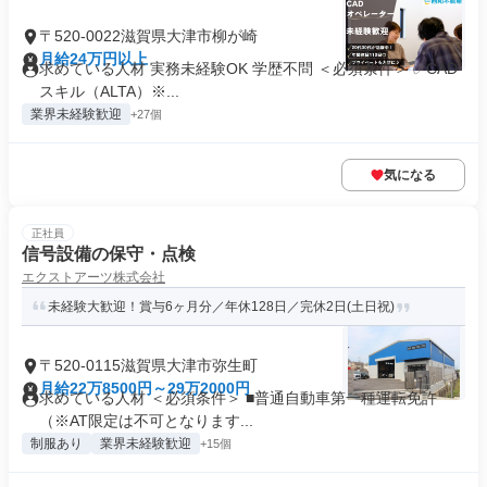
〒520-0022滋賀県大津市柳が崎
月給24万円以上
求めている人材 実務未経験OK 学歴不問 ＜必須条件＞ ✅CAD
スキル（ALTA）※...
業界未経験歓迎
+27個
気になる
正社員
信号設備の保守・点検
エクストアーツ株式会社
未経験大歓迎！賞与6ヶ月分／年休128日／完休2日(土日祝)
〒520-0115滋賀県大津市弥生町
月給22万8500円～29万2000円
求めている人材 ＜必須条件＞ ■普通自動車第一種運転免許
（※AT限定は不可となります...
制服あり
業界未経験歓迎
+15個