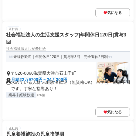
気になる
正社員
社会福祉法人の生活支援スタッフ|年間休日120日|賞与3
回
社会福祉法人しが夢翔会
未経験歓迎｜年間休日120日｜賞与年3回｜完全週休2日制
〒520-0860滋賀県大津市石山千町
月給22万9700円～24万300円
求めている人材 未経験者歓迎（無資格OK） ※学歴・経験不問
です。丁寧な指導あり！ ...
業界未経験歓迎
+26個
気になる
正社員
児童養護施設の児童指導員