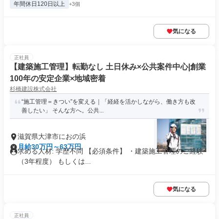
年間休日120日以上
+3個
気になる
正社員
【建築施工管理】転勤なし 土日休み×公共案件中心|創業
100年の安定企業×地域密着
杉橋建設株式会社
“施工管理＝きつい”を変える｜「経経を活かしながら、働き方も改
善したい」 そんな方へ。公共...
滋賀県大津市におの浜
月給30万円～63万円
求める人材: 学歴不問 【必須条件】 ・建築施工管理のご経験
（3年程度） もしくは...
気になる
正社員