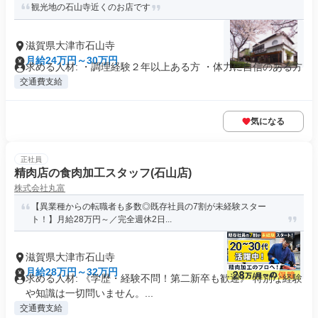
観光地の石山寺近くのお店です
滋賀県大津市石山寺
月給24万円～30万円
求める人材: ・調理経験２年以上ある方 ・体力に自信のある方
交通費支給
気になる
正社員
精肉店の食肉加工スタッフ(石山店)
株式会社丸富
【異業種からの転職者も多数◎既存社員の7割が未経験スター
ト！】月給28万円～／完全週休2日...
滋賀県大津市石山寺
月給28万円～32万円
求める人材: 《学歴・経験不問！第二新卒も歓迎》 特別な経験
や知識は一切問いません。...
交通費支給