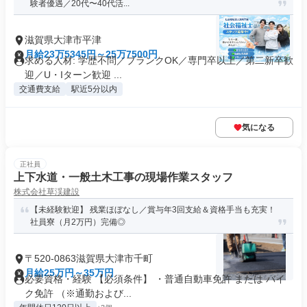
験者優遇／20代〜40代活...
滋賀県大津市平津
月給23万5345円～25万7500円
求める人材: 学歴不問／ブランクOK／専門卒以上／第二新卒歓
迎／U・Iターン歓迎 ...
交通費支給
駅近5分以内
気になる
正社員
上下水道・一般土木工事の現場作業スタッフ
株式会社草渓建設
【未経験歓迎】 残業ほぼなし／賞与年3回支給＆資格手当も充実！
社員寮（月2万円）完備◎
〒520-0863滋賀県大津市千町
月給25万円～35万円
必要資格・経験 【必須条件】 ・普通自動車免許 または バイ
ク免許 （※通勤および...