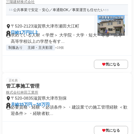
三陽建材株式会社
公共事業で安定・安心／車通勤OK／事業運営も任せたい
〒520-2123滋賀県大津市瀬田大江町
日給1万円以上
求めている人材 ＜学歴＞ 大学院・大学・短大・専修・高専・
高等学校以上の学歴を有す...
制服あり
主婦・主夫歓迎
+19個
気になる
正社員
管工事施工管理
株式会社林田工業所
〒520-0835滋賀県大津市別保
月給35万円～50万円
必要資格・経験 ＜必須条件＞ ・建設業での施工管理経験 ＜歓
迎条件＞ ・経験者歓...
気になる