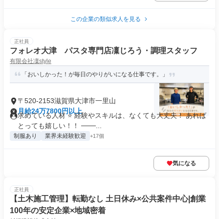
この企業の類似求人を見る
正社員
フォレオ大津 パスタ専門店凜じろう・調理スタッフ
有限会社凜style
「おいしかった！が毎日のやりがいになる仕事です。」
〒520-2153滋賀県大津市一里山
月給24万7800円以上
求めている人材 ⭐ 経験やスキルは、なくても大丈夫！ あれば
とっても嬉しい！！ ───...
制服あり
業界未経験歓迎
+17個
気になる
正社員
【土木施工管理】転勤なし 土日休み×公共案件中心|創業
100年の安定企業×地域密着