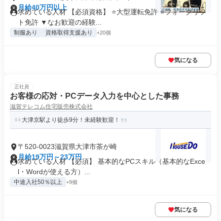
月給40万円以上
求めている人材 【必須資格】 ⭐大型運転免許 ⭐フォークリフ
ト免許 ▼なお歓迎の経験...
制服あり
資格取得支援あり
+20個
気になる
正社員
お客様の応対・PCデータ入力を中心とした事務
滋賀テレコム住宅販売株式会社
大津京駅より徒歩9分！未経験歓迎！
〒520-0023滋賀県大津市茶が崎
月給19万円～23万円
求めている人材 【必須】 基本的なPCスキル（基本的なExce
l・Wordが使える方）...
中途入社50％以上
+9個
気になる