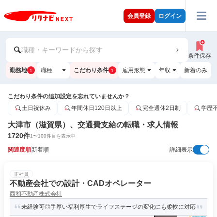
会員登録
ログイン
職種・キーワードから探す
条件保存
勤務地
職種
こだわり条件
雇用形態
年収
新着のみ
1
1
こだわり条件の追加設定を忘れていませんか？
土日祝休み
年間休日120日以上
完全週休2日制
学歴
大津市（滋賀県）、交通費支給の転職・求人情報
1720
件
1
〜
100
件目を表示中
関連度順
新着順
詳細表示
正社員
不動産会社での設計・CADオペレーター
西和不動産株式会社
未経験可◎手厚い福利厚生でライフステージの変化にも柔軟に対応