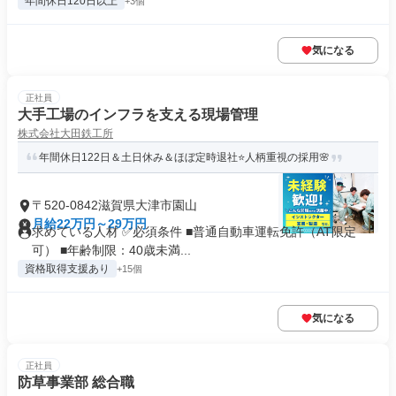
年間休日120日以上
+3個
気になる
正社員
大手工場のインフラを支える現場管理
株式会社大田鉄工所
年間休日122日＆土日休み＆ほぼ定時退社⭐人柄重視の採用🌸
〒520-0842滋賀県大津市園山
月給22万円～29万円
求めている人材 ✅必須条件 ■普通自動車運転免許（AT限定
可） ■年齢制限：40歳未満...
資格取得支援あり
+15個
気になる
正社員
防草事業部 総合職