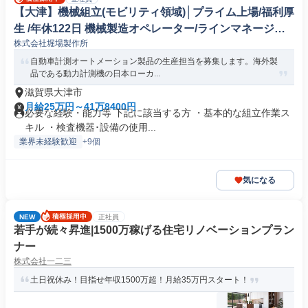
【大津】機械組立(モビリティ領域)│プライム上場/福利厚
生 /年休122日 機械製造オペレーター/ラインマネージャ
株式会社堀場製作所
ー
自動車計測オートメーション製品の生産担当を募集します。海外製
品である動力計測機の日本ローカ...
滋賀県大津市
月給25万円～41万8400円
必要な経験・能力等 下記に該当する方 ・基本的な組立作業ス
キル ・検査機器･設備の使用...
業界未経験歓迎
+9個
気になる
NEW
正社員
若手が続々昇進|1500万稼げる住宅リノベーションプラン
ナー
株式会社一二三
土日祝休み！目指せ年収1500万超！月給35万円スタート！