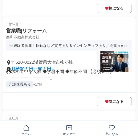
気になる
正社員
営業職|リフォーム
西和不動産株式会社
経験者募集！転勤なし／賞与あり＆インセンティブあり／高収入⭐
〒520-0022滋賀県大津市柳が崎
月給30万円～50万円
求めている人材 ◆学歴不問 ◆年齢不問 【必須条件】 ･･━
━･･━━･･━━･･━...
介護休暇あり
+17個
気になる
正社員
歯科衛生士
くわの歯科
ホーム
オファー
気になる