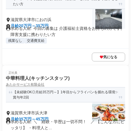
たい方
滋賀県大津市におの浜
月給20万円～35万円
求める人材: 今回の募集は 介護福祉士資格をお持ちの方です。
障害支援に携わりたい方
残業なし
交通費支給
気になる
正社員
中華料理人(キッチンスタッフ)
あたかサービス有限会社
【未経験OK◎月給35万円～】1年目からフライパンを握れる環境✨
賞与年2回
滋賀県大津市浜大津
月給35万円～45万円
求める人材: ＼ 経験・学歴は一切不問！ ／ 【こんな方にピ
ッタリ】 ・料理人と...