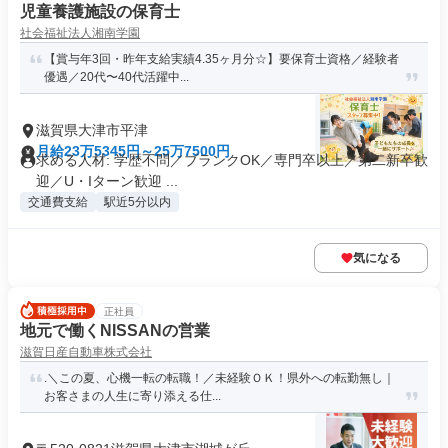
児童養護施設の保育士
社会福祉法人湘南学園
【賞与年3回・昨年⽀給実績4.35ヶ⽉分☆】要保育士資格／経験者
優遇／20代〜40代活躍中...
滋賀県大津市平津
月給23万5345円～25万7500円
求める人材: 学歴不問／ブランクOK／専門卒以上／第二新卒歓
迎／U・Iターン歓迎 ...
交通費支給
駅近5分以内
気になる
正社員
地元で働くNISSANの営業
滋賀日産自動車株式会社
.＼この夏、心機一転の転職！／未経験ＯＫ！県外への転勤無し｜
お客さまの人生に寄り添える仕...