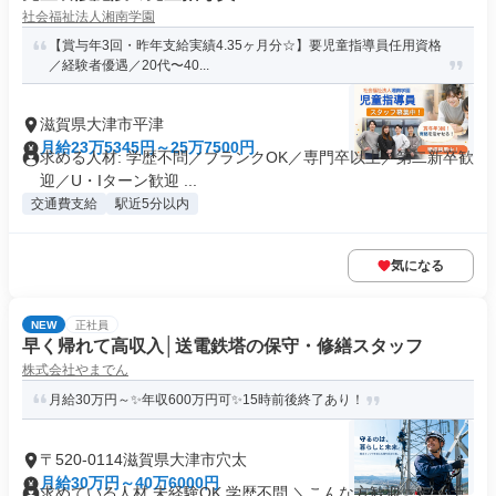
社会福祉法人湘南学園
【賞与年3回・昨年⽀給実績4.35ヶ⽉分☆】要児童指導員任用資格
／経験者優遇／20代〜40...
滋賀県大津市平津
月給23万5345円～25万7500円
求める人材: 学歴不問／ブランクOK／専門卒以上／第二新卒歓
迎／U・Iターン歓迎 ...
交通費支給
駅近5分以内
気になる
NEW
正社員
早く帰れて高収入│送電鉄塔の保守・修繕スタッフ
株式会社やまでん
月給30万円～✨年収600万円可✨15時前後終了あり！
〒520-0114滋賀県大津市穴太
月給30万円～40万6000円
求めている人材 未経験OK 学歴不問 ＼こんな方歓迎✨／ ・土