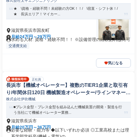
株式会社太平エンジニアリング
★ \資格・経験不問！未経験の方OK！！/ \宿直・シフト休！/
★ 長浜エリア！マイカー...
滋賀県長浜市国友町
月給24万円～29万円
求める人材: 資格・経験不問！！ ※設備管理の経験あれば尚可
交通費支給
気になる
正社員
長浜市【機械オペレーター】複数のTIER1企業と取引有
り/年間休日120日 機械製造オペレーター/ラインマネージ
株式会社伊吹機械
ャー
■プレス金型・プレス金型を組み込んだ機械装置の開発・製造を行
う当社にて機械オペレーター業務...
滋賀県長浜市
月給20万円～36万円
必要な経験・能力等 ◆以下いずれか必須 ◎工業高校または理
系学部学科卒(機械・電気)の...