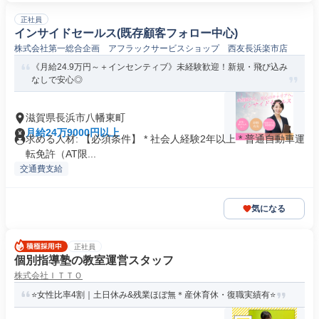
正社員
インサイドセールス(既存顧客フォロー中心)
株式会社第一総合企画 アフラックサービスショップ 西友長浜楽市店
《月給24.9万円～＋インセンティブ》未経験歓迎！新規・飛び込み
なしで安心◎
滋賀県長浜市八幡東町
月給24万9000円以上
求める人材: 【必須条件】 * 社会人経験2年以上 * 普通自動車運
転免許（AT限...
交通費支給
気になる
正社員
個別指導塾の教室運営スタッフ
株式会社ＩＴＴＯ
⭐女性比率4割｜土日休み&残業ほぼ無＊産休育休・復職実績有⭐