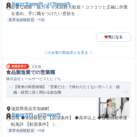
月給22万3000円～27万8000円
必要な経験・能力等 ※未経験大歓迎！コツコツと正確に作業
を進め、手に職をつけたい意欲を...
業界未経験歓迎
+5個
気になる
この企業の類似求人を見る
正社員
食品製造業での営業職
株式会社ミールサービスたにぐち
【将来の幹部候補】「営業だけ」で終わりたくない方へ！人・組
織・経営に深く関わる総合職
滋賀県長浜市加納町
月給20万円～43万4000円
資格 ◆未経験歓迎 【必須条件】 ◆高卒以上 ◆普通自動車運
転免許 【歓迎条件】（...
業界未経験歓迎
+9個