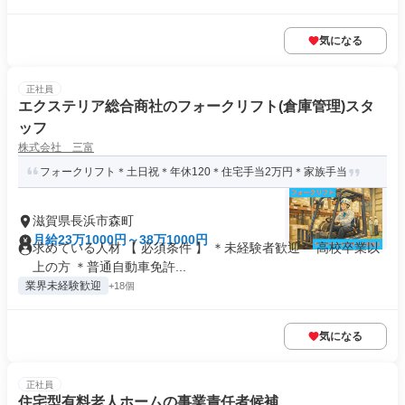
気になる
正社員
エクステリア総合商社のフォークリフト(倉庫管理)スタ
ッフ
株式会社 三富
フォークリフト＊土日祝＊年休120＊住宅手当2万円＊家族手当
滋賀県長浜市森町
月給23万1000円～38万1000円
求めている人材 【 必須条件 】 ＊未経験者歓迎 ＊高校卒業以
上の方 ＊普通自動車免許...
業界未経験歓迎
+18個
気になる
正社員
住宅型有料老人ホームの事業責任者候補