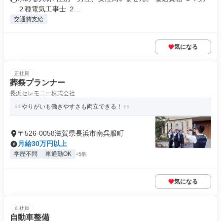
２種電気工事士 ２...
交通費支給
気になる
正社員
葬祭プランナー
長浜セレモニー株式会社
やりがいも働きやすさも両立できる！
〒526-0058滋賀県長浜市南呉服町
月給30万円以上
学歴不問
車通勤OK
+5個
気になる
正社員
自動車整備