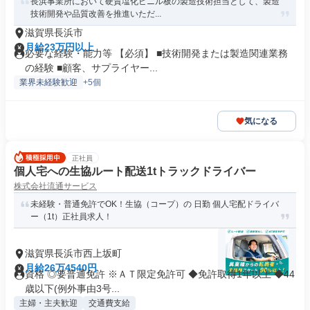
長浜事業所において硬質塩化ビニル板の製造技術担当として、製造
技術開発や品質改善を推進いただ...
滋賀県長浜市
月給23万円以上
必要な経験・能力等 【必須】 ■技術開発または製造関連業務
の経験 ■顧客、サプライヤー...
業界未経験歓迎
+5個
気になる
正社員
個人宅への生協ルート配送1tトラックドライバー
株式会社流通サービス
未経験・普通免許でOK！生協（コープ）の 日勤 個人宅配ドライバ
ー（1t）正社員求人！
滋賀県長浜市西上坂町
月給26万4540円
資格 ◎要普通免許 ※ＡＴ限定免許可 ◆免許取得1年以上 ◆44
歳以下(例外事由3号...
主婦・主夫歓迎
交通費支給