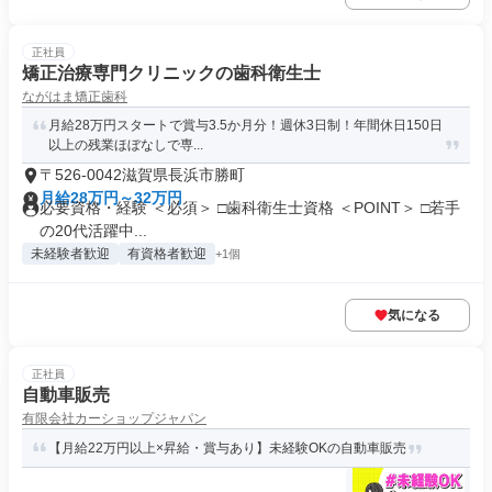
正社員
矯正治療専門クリニックの歯科衛生士
ながはま矯正歯科
月給28万円スタートで賞与3.5か月分！週休3日制！年間休日150日
以上の残業ほぼなしで専...
〒526-0042滋賀県長浜市勝町
月給28万円～32万円
必要資格・経験 ＜必須＞ □歯科衛生士資格 ＜POINT＞ □若手
の20代活躍中...
未経験者歓迎
有資格者歓迎
+1個
気になる
正社員
自動車販売
有限会社カーショップジャパン
【月給22万円以上×昇給・賞与あり】未経験OKの自動車販売