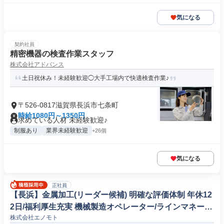
気になる
契約社員
精密機器の検査作業スタッフ
株式会社アドバンス
土日祝休み！未経験歓迎◯大手工場内で快適検査作業♪
〒526-0817滋賀県長浜市七条町
時給1080円～1350円
求めている人材 未経験歓迎♪
制服あり
業界未経験歓迎
+26個
気になる
正社員
【長浜】金属加工(リーダー候補) 明確な評価体制 年休12
2日/福利厚生充実 機械製造オペレーター/ラインマネージ
株式会社エノモト
ャー