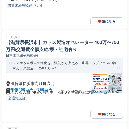
業界未経験歓迎
+6個
気になる
正社員
【滋賀県長浜市】ガラス製造オペレーター|400万〜750
万円/交通費全額支給/寮・社宅有り
日本電気硝子株式会社
スマホや自動車の進化を、滋賀から支える｜世界トップクラスの特
殊ガラス製造/年収400万〜7...
滋賀県長浜市高月町高月
年俸400万円～750万円
求める人材: ◆必須条件 ・4組3交替勤務に対応できる方
交通費支給
気になる