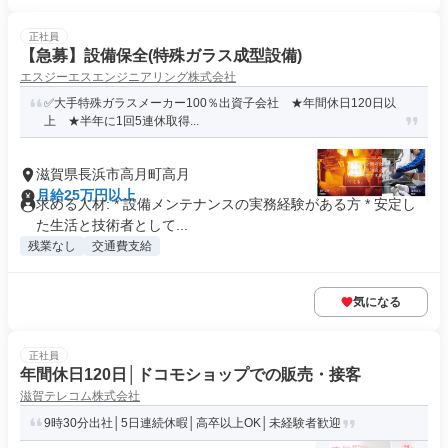
正社員
【急募】設備保全(特殊ガラス成型設備)
エスジーエスエンジニアリング株式会社
✅大手特殊ガラスメーカー100％出資子会社 ★年間休日120日以
上 ★半年に1回5連休取得...
滋賀県長浜市高月町高月
月給25万円以上
求める人材: * 設備メンテナンスの実務経験がある方 * 安定し
た生活と技術者として...
残業なし
交通費支給
気になる
正社員
年間休日120日│ドコモショップでの販売・接客
滋賀テレコム株式会社
9時30分出社│5日連続休暇│高卒以上OK│未経験者歓迎