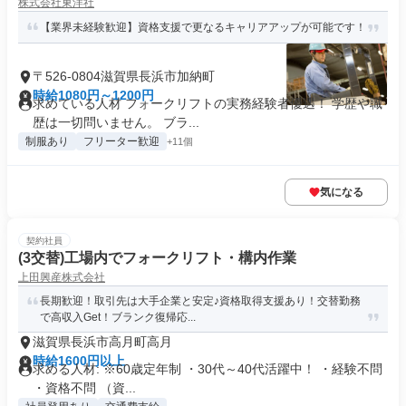
株式会社東洋社
【業界未経験歓迎】資格支援で更なるキャリアアップが可能です！
〒526-0804滋賀県長浜市加納町
時給1080円～1200円
求めている人材 フォークリフトの実務経験者優遇！ 学歴や職
歴は一切問いません。 ブラ...
制服あり
フリーター歓迎
+11個
気になる
契約社員
(3交替)工場内でフォークリフト・構内作業
上田興産株式会社
長期歓迎！取引先は大手企業と安定♪資格取得支援あり！交替勤務
で高収入Get！ブランク復帰応...
滋賀県長浜市高月町高月
時給1600円以上
求める人材: ※60歳定年制 ・30代～40代活躍中！ ・経験不問
・資格不問 （資...