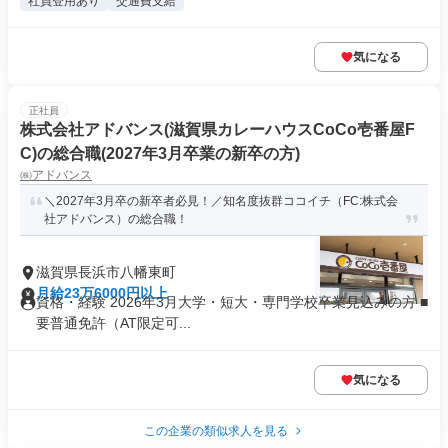
社員登用あり
交通費支給
気になる
正社員
株式会社アドバンス(滋賀県カレーハウスCoCo壱番屋F
C)の総合職(2027年3月卒業の新卒の方)
㈱アドバンス
＼2027年3月卒の新卒者必見！／知名度抜群ココイチ（FC:株式会
社アドバンス）の総合職！
滋賀県長浜市八幡東町
月給23万6000円以上
資格・経験 2026年3月大学・短大・専門学校卒業見込みの方 ■
要普通免許（AT限定可...
気になる
この企業の類似求人を見る