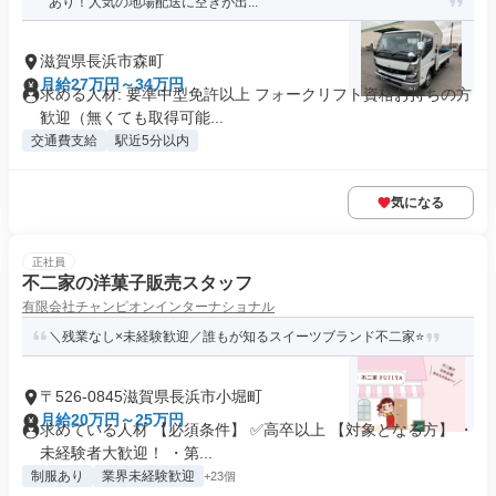
あり！人気の地場配送に空きが出...
滋賀県長浜市森町
月給27万円～34万円
求める人材: 要準中型免許以上 フォークリフト資格お持ちの方
歓迎（無くても取得可能...
交通費支給
駅近5分以内
気になる
正社員
不二家の洋菓子販売スタッフ
有限会社チャンピオンインターナショナル
＼残業なし×未経験歓迎／誰もが知るスイーツブランド不二家⭐️
〒526-0845滋賀県長浜市小堀町
月給20万円～25万円
求めている人材 【必須条件】 ✅高卒以上 【対象となる方】 ・
未経験者大歓迎！ ・第...
制服あり
業界未経験歓迎
+23個