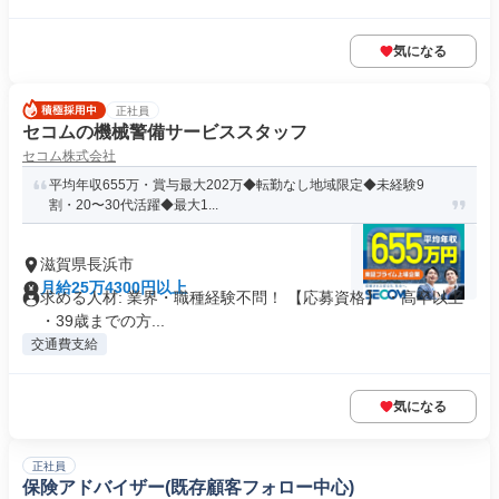
気になる
正社員
セコムの機械警備サービススタッフ
セコム株式会社
平均年収655万・賞与最大202万◆転勤なし地域限定◆未経験9
割・20〜30代活躍◆最大1...
滋賀県長浜市
月給25万4300円以上
求める人材: 業界・職種経験不問！ 【応募資格】 ・高卒以上
・39歳までの方...
交通費支給
気になる
正社員
保険アドバイザー(既存顧客フォロー中心)