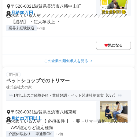
〒526-0021滋賀県長浜市八幡中山町
月給30万円
求めている人材 ／／／／／／／／／／／／／／／／／／／／
【必須】 ・短大卒以上 ・...
業界未経験歓迎
+22個
気になる
この企業の類似求人を見る
正社員
ペットショップでのトリマー
株式会社犬の家
1年以上のご経験必須・業績好調・ペット関連社割充実【037】
〒526-0031滋賀県長浜市八幡東町
月給21万円以上
求めている人材 【 必須条件 】 ・要トリマー資格（JKC公認、
AAV認定など認定種類...
介護休暇あり
車通勤OK
+12個