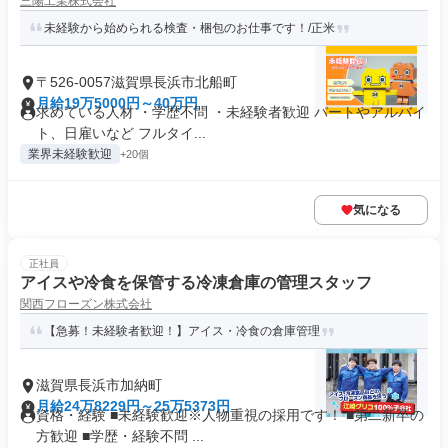
三陽工業株式会社
未経験から始められる検査・梱包のお仕事です！/正米
〒526-0057滋賀県長浜市北船町
月給19万5000円～40万円
求めている人材 ・学歴不問 ・未経験者歓迎 パートやアルバイ
ト、日雇いなど フルタイ...
業界未経験歓迎
+20個
気になる
正社員
アイスや冷食を保管する冷凍倉庫の管理スタッフ
関西フローズン株式会社
【急募！未経験者歓迎！】アイス・冷食の倉庫管理
滋賀県長浜市加納町
月給24万8229円～25万5373円
資格・経験 ■未経験歓迎※人物重視の採用です！ ■第二新卒の
方歓迎 ■学歴・経験不問 ...