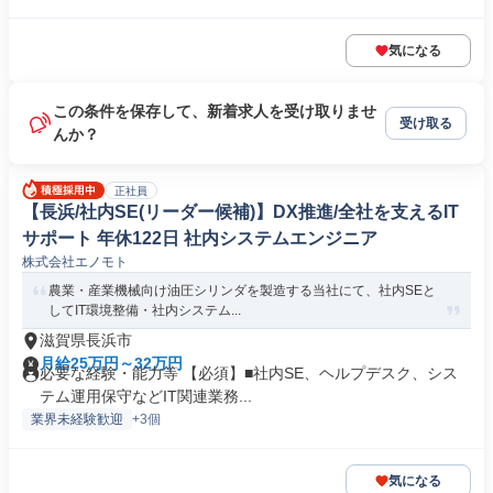
気になる
この条件を保存して、新着求人を受け取りませ
受け取る
んか？
正社員
【長浜/社内SE(リーダー候補)】DX推進/全社を支えるIT
サポート 年休122日 社内システムエンジニア
株式会社エノモト
農業・産業機械向け油圧シリンダを製造する当社にて、社内SEと
してIT環境整備・社内システム...
滋賀県長浜市
月給25万円～32万円
必要な経験・能力等 【必須】■社内SE、ヘルプデスク、シス
テム運用保守などIT関連業務...
業界未経験歓迎
+3個
気になる