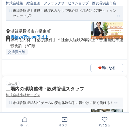
株式会社第一総合企画 アフラックサービスショップ 西友長浜楽市店
未経験歓迎！新規・飛び込みなしで安心◎《月給24.9万円～＋イン
センティブ》
滋賀県長浜市八幡東町
月給24万9000円以上
求める人材: 【必須条件】 * 社会人経験2年以上 * 普通自動車運
転免許（AT限...
交通費支給
気になる
正社員
工場内の環境整備・設備管理スタッフ
株式会社小林サービス
未経験歓迎◎3名1チームの安心体制◎手に職つけて長く働ける！
〒526-0000滋賀県長浜市
月給25万円～30万円
ホーム
オファー
気になる
求めている人材 ✅未経験歓迎 ✅学歴不問 ✅経験・資格不問 -