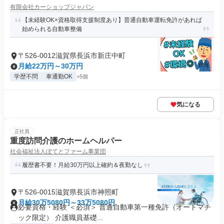
有限会社カーショップジャパン
【未経験OK×資格取得支援制度あり】普通自動車運転免許があれば
始められる自動車整備
〒526-0012滋賀県長浜市新庄中町
月給22万円～30万円
学歴不問
車通勤OK
+5個
気になる
正社員
重度訪問介護のホームヘルパー
社会福祉法人ぽてとファーム事業団
履歴書不要！月給30万円以上確約＆夜勤なし
〒526-0015滋賀県長浜市神照町
月給30万5080円～33万5080円
必要資格・経験 ＜必須＞ 普通自動車第一種免許（オートマチ
ック限定） 介護職員基礎...