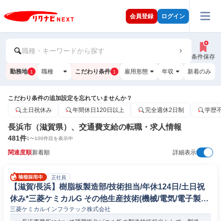
会員登録
ログイン
職種・キーワードから探す
条件保存
勤務地
職種
こだわり条件
雇用形態
年収
新着のみ
1
1
こだわり条件の追加設定を忘れていませんか？
土日祝休み
年間休日120日以上
完全週休2日制
学歴
長浜市（滋賀県）、交通費支給の転職・求人情報
481
件
1
〜
100
件目を表示中
関連度順
新着順
詳細表示
正社員
【滋賀/長浜】樹脂板製造部/技術担当/年休124日/土日祝
休み*三菱ケミカルG その他生産技術(機械/電気/電子製品
三菱ケミカルインフラテック株式会社
専門職)