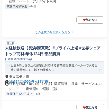
経験（パート・アルバイトも可...
業界未経験歓迎
+14個
気になる
この企業の類似求人を見る
正社員
未経験歓迎【長浜/購買職】#プライム上場 #世界シェア
トップ商材/年休124日 部品購買
日本金銭機械株式会社
世界140カ国以上の紙幣に対応する貨幣処理機器メーカーである当
社の購買部にて、以下の業務を...
滋賀県長浜市
月給24万4000円～38万円
必要な経験・能力等 【必須】購買調達、営業、サービスエン
ジニア、生産管理のご経験 【歓...
年間休日120日以上
+6個
気になる