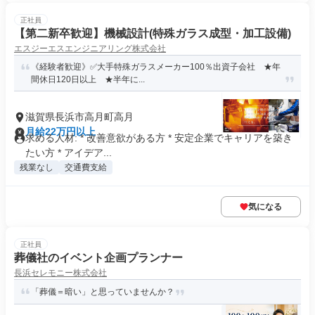
正社員
【第二新卒歓迎】機械設計(特殊ガラス成型・加工設備)
エスジーエスエンジニアリング株式会社
《経験者歓迎》✅大手特殊ガラスメーカー100％出資子会社 ★年
間休日120日以上 ★半年に...
滋賀県長浜市高月町高月
月給22万円以上
求める人材: * 改善意欲がある方 * 安定企業でキャリアを築き
たい方 * アイデア...
残業なし
交通費支給
気になる
正社員
葬儀社のイベント企画プランナー
長浜セレモニー株式会社
「葬儀＝暗い」と思っていませんか？