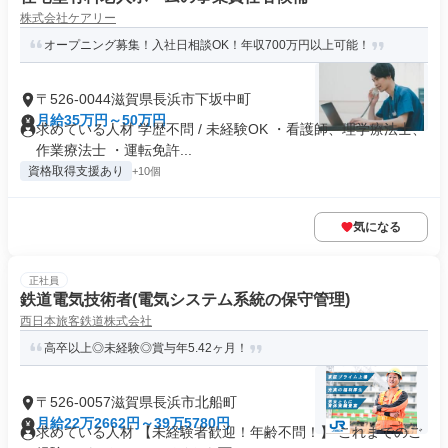
株式会社ケアリー
オープニング募集！入社日相談OK！年収700万円以上可能！
〒526-0044滋賀県長浜市下坂中町
月給35万円～50万円
求めている人材 学歴不問 / 未経験OK ・看護師、理学療法士、
作業療法士 ・運転免許...
資格取得支援あり
+10個
気になる
正社員
鉄道電気技術者(電気システム系統の保守管理)
西日本旅客鉄道株式会社
高卒以上◎未経験◎賞与年5.42ヶ月！
〒526-0057滋賀県長浜市北船町
月給22万2662円～39万5780円
求めている人材 【未経験者歓迎！年齢不問！】 これまでのご