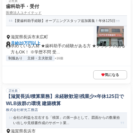
正社員
歯科助手・受付
医療法人ユナイテッド
【要歯科助手経験】オープニングスタッフ追加募集！年休125日
滋賀県長浜市末広町
月給20万円以上
求めている人材 ★歯科助手の経験がある方 ★ブランクのある
方もOK！ ※学歴不問 受...
制服あり
主婦・主夫歓迎
+16個
気になる
正社員
【滋賀長浜/積算業務】未経験歓迎!残業少×年休125日で
WLB抜群の環境 建築積算
株式会社材光工務店
会社の利益を左右する「積算」の第一歩として、図面からの数量拾
い出しや見積書作成のサポート業...
滋賀県長浜市