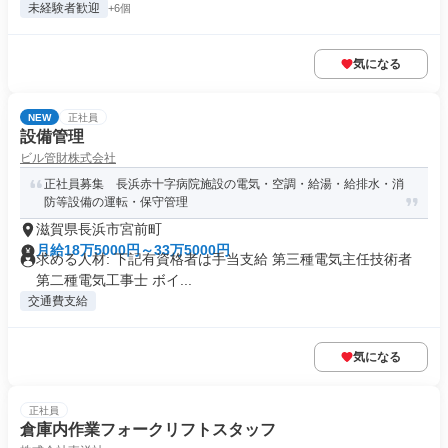
未経験者歓迎
+6個
気になる
NEW
正社員
設備管理
ビル管財株式会社
正社員募集 長浜赤十字病院施設の電気・空調・給湯・給排水・消
防等設備の運転・保守管理
滋賀県長浜市宮前町
月給18万5000円～33万5000円
求める人材: 下記有資格者は手当支給 第三種電気主任技術者
第二種電気工事士 ボイ...
交通費支給
気になる
正社員
倉庫内作業フォークリフトスタッフ