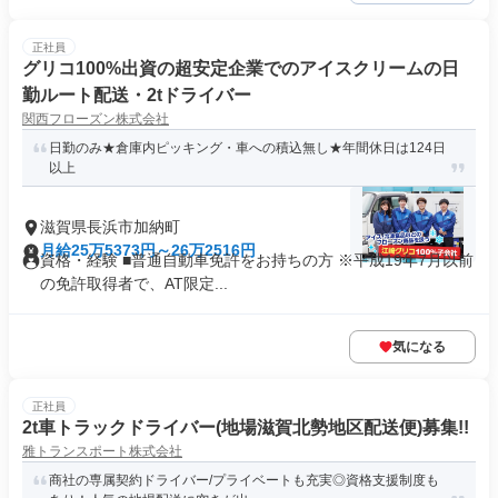
正社員
グリコ100%出資の超安定企業でのアイスクリームの日
勤ルート配送・2tドライバー
関西フローズン株式会社
日勤のみ★倉庫内ピッキング・車への積込無し★年間休日は124日
以上
滋賀県長浜市加納町
月給25万5373円～26万2516円
資格・経験 ■普通自動車免許をお持ちの方 ※平成19年7月以前
の免許取得者で、AT限定...
気になる
正社員
2t車トラックドライバー(地場滋賀北勢地区配送便)募集!!
雅トランスポート株式会社
商社の専属契約ドライバー/プライベートも充実◎資格支援制度も