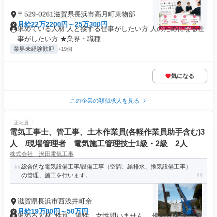
〒529-0261滋賀県長浜市高月町東物部
月給22万2200円～25万300円
求めている人材 人と接する仕事がしたい方 人のためになる仕
事がしたい方 ★業界・職種...
業界未経験歓迎
+19個
気になる
この企業の類似求人を見る
正社員
電気工事士、管工事、土木作業員(各軽作業員助手含む)3
人 /現場管理者 電気施工管理技士1級・2級 2人
株式会社 沢田電気工事
総合的な電気設備工事/設備工事（空調、給排水、換気設備工事）
の管理、施工を行います。
滋賀県長浜市西浅井町余
月給19万80円～50万円
求める人材: 性別 男性、女性問いません。 優遇資格 １．第