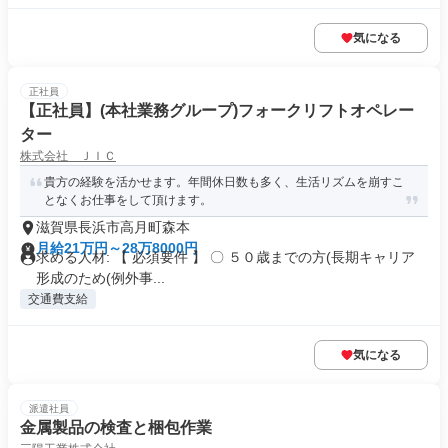
気になる
正社員
【正社員】(本社業務グループ)フォークリフトオペレー
ター
株式会社 ＪＩＣ
貴方の経験を活かせます。年間休日数も多く、生活リズムを崩すこ
となくお仕事をして頂けます。
滋賀県長浜市高月町森本
月給21万円～28万8000円
求める人材: 【 必須要件 】 〇 ５０歳までの方(長期キャリア
形成のため(例外事...
交通費支給
気になる
派遣社員
金属製品の検査と梱包作業