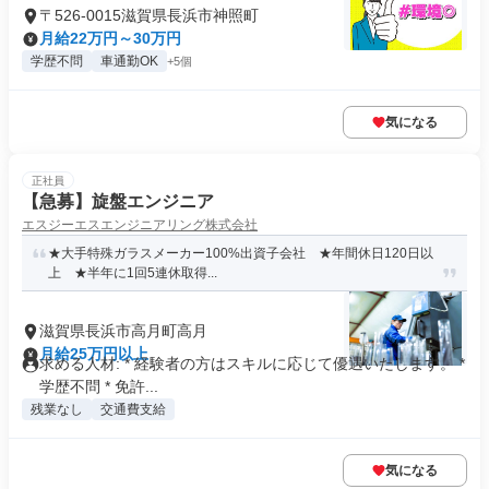
〒526-0015滋賀県長浜市神照町
月給22万円～30万円
学歴不問
車通勤OK
+5個
気になる
正社員
【急募】旋盤エンジニア
エスジーエスエンジニアリング株式会社
★大手特殊ガラスメーカー100%出資子会社 ★年間休日120日以
上 ★半年に1回5連休取得...
滋賀県長浜市高月町高月
月給25万円以上
求める人材: * 経験者の方はスキルに応じて優遇いたします。 *
学歴不問 * 免許...
残業なし
交通費支給
気になる