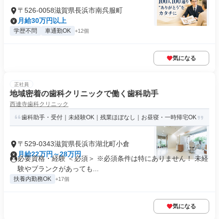
〒526-0058滋賀県長浜市南呉服町
月給30万円以上
学歴不問
車通勤OK
+12個
気になる
正社員
地域密着の歯科クリニックで働く歯科助手
西連寺歯科クリニック
歯科助手・受付｜未経験OK｜残業ほぼなし｜お昼寝・一時帰宅OK
〒529-0343滋賀県長浜市湖北町小倉
月給22万円～28万円
必要資格・経験 ＜必須＞ ※必須条件は特にありません！ 未経
験やブランクがあっても...
扶養内勤務OK
+17個
気になる