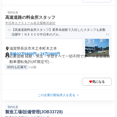
契約社員
高速道路の料金所スタッフ
中日本エクストール名古屋株式会社
【高速道路料金所スタッフ】業界未経験で入社したスタッフも多数
活躍中！ＮＥＸＣＯ中日本のグル...
滋賀県長浜市木之本町木之本
月給23万6800円～24万1800円
応募資格 経験・男女・学歴すべて一切不問です！ ※要普通自
動車運転免許(AT限定可) ...
60代も応募可
+12個
気になる
この企業の類似求人を見る
契約社員
製造工場/設備管理(JOB33728)