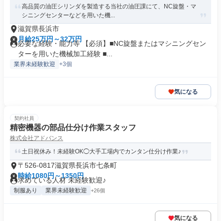
高品質の油圧シリンダを製造する当社の油圧課にて、NC旋盤・マ
シニングセンターなどを用いた機...
滋賀県長浜市
月給25万円～32万円
必要な経験・能力等 【必須】■NC旋盤またはマシニングセン
ターを用いた機械加工経験 ■...
業界未経験歓迎
+3個
気になる
契約社員
精密機器の部品仕分け作業スタッフ
株式会社アドバンス
土日祝休み！未経験OK◯大手工場内でカンタン仕分け作業♪
〒526-0817滋賀県長浜市七条町
時給1080円～1350円
求めている人材 未経験歓迎♪
制服あり
業界未経験歓迎
+26個
気になる