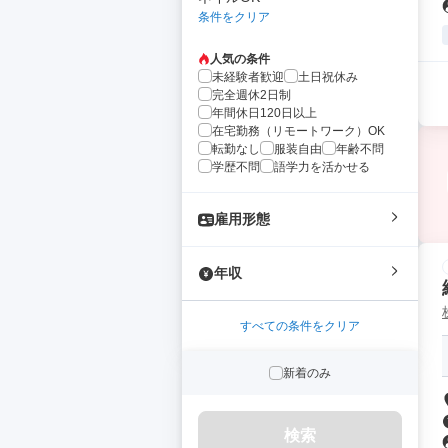
条件をクリア
人気の条件
未経験者歓迎
土日祝休み
完全週休2日制
年間休日120日以上
在宅勤務（リモートワーク）OK
転勤なし
服装自由
年齢不問
学歴不問
語学力を活かせる
雇用形態
年収
すべての条件をクリア
新着のみ
検索