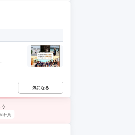
.
気になる
ょう
約社員