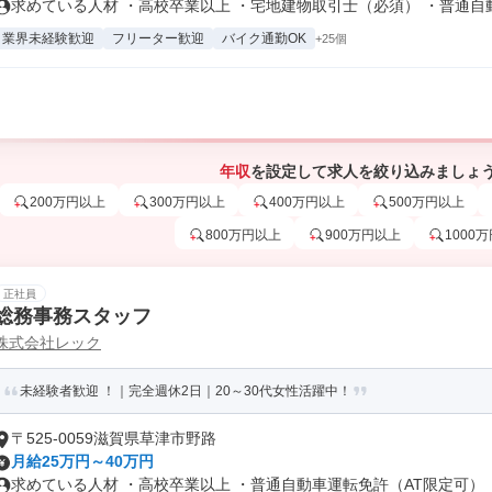
求めている人材 ・高校卒業以上 ・宅地建物取引士（必須） ・普通自動車
業界未経験歓迎
フリーター歓迎
バイク通勤OK
+25個
年収
を設定して求人を絞り込みましょ
200万円以上
300万円以上
400万円以上
500万円以上
800万円以上
900万円以上
1000
正社員
総務事務スタッフ
株式会社レック
未経験者歓迎 ！｜完全週休2日｜20～30代女性活躍中！
〒525-0059滋賀県草津市野路
月給25万円～40万円
求めている人材 ・高校卒業以上 ・普通自動車運転免許（AT限定可） ・.