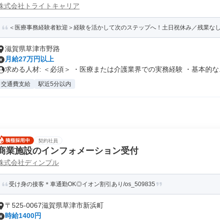
株式会社トライトキャリア
＜医療事務経験者歓迎＞経験を活かして次のステップへ！土日祝休み／残業なし／年
滋賀県草津市野路
月給27万円以上
求める人材: ＜必須＞ ・医療または介護業界での実務経験 ・基本的な..
交通費支給
駅近5分以内
契約社員
商業施設のインフォメーション受付
株式会社ディンプル
受け身の接客＊車通勤OK◎イオン割引あり/os_509835
〒525-0067滋賀県草津市新浜町
時給1400円