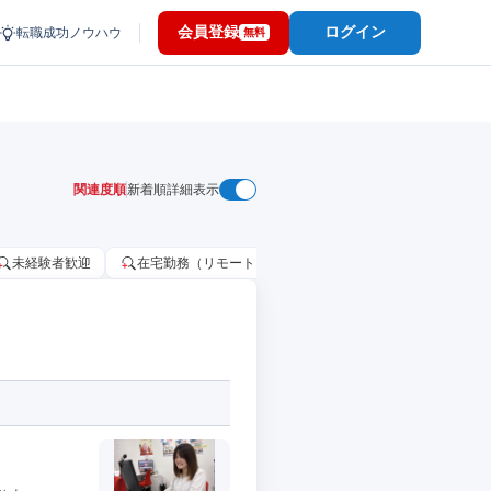
会員登録
ログイン
転職成功ノウハウ
無料
関連度順
新着順
詳細表示
未経験者歓迎
在宅勤務（リモートワーク）OK
家賃補助・住宅手当