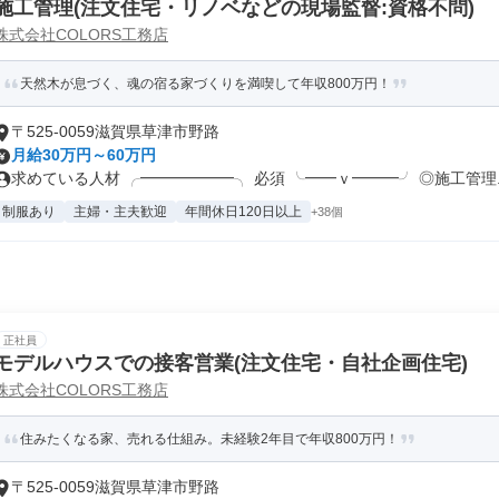
施工管理(注文住宅・リノベなどの現場監督:資格不問)
株式会社COLORS工務店
天然木が息づく、魂の宿る家づくりを満喫して年収800万円！
〒525-0059滋賀県草津市野路
月給30万円～60万円
求めている人材 ╭━━━━━━╮ 必須 ╰━━ｖ━━━╯ ◎施工管理..
制服あり
主婦・主夫歓迎
年間休日120日以上
+38個
正社員
モデルハウスでの接客営業(注文住宅・自社企画住宅)
株式会社COLORS工務店
住みたくなる家、売れる仕組み。未経験2年目で年収800万円！
〒525-0059滋賀県草津市野路