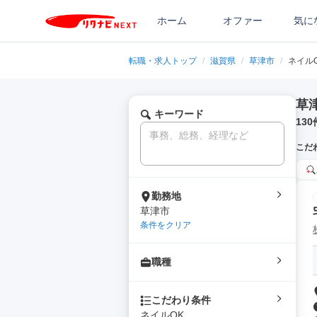
ホーム
オファー
気に
転職・求人トップ
/
滋賀県
/
草津市
/
ネイル
草
キーワード
130
こだ
勤務地
草津市
条件をクリア
職種
こだわり条件
ネイルOK