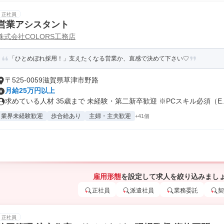
正社員
営業アシスタント
株式会社COLORS工務店
「ひとめぼれ採用！」支えたくなる営業か、直感で決めて下さい♡
〒525-0059滋賀県草津市野路
月給25万円以上
求めている人材 35歳まで 未経験・第二新卒歓迎 ※PCスキル必須（E..
業界未経験歓迎
歩合給あり
主婦・主夫歓迎
+41個
雇用形態
を設定して求人を絞り込みまし
正社員
派遣社員
業務委託
契
正社員