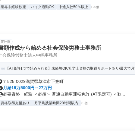
業界未経験歓迎
バイク通勤OK
中途入社50％以上
+25個
正社員
書類作成から始める社会保険労務士事務所
社会保険労務士法人中嶋事務所
【AT免許1つで始められる】未経験OK/社労士資格の取得サポートあり/最大で月
〒525-0029滋賀県草津市下笠町
月給19万5000円～27万円
必要資格・経験 ＜必須＞ 普通自動車運転免許 (AT限定可) ＜歓...
資格取得支援あり
月平均残業時間20時間以内
+5個