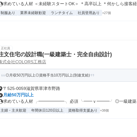
求めている人材 ＜未経験スタートOK＞ ＊高卒以上 ＊何かしら接客経験
制服あり
業界未経験歓迎
ランチタイム
社員登用あり
+27個
正社員
注文住宅の設計職(一級建築士・完全自由設計)
株式会社COLORS工務店
◎月収50万円以上◎資格手当10万円以上(別途支給)
〒525-0059滋賀県草津市野路
月給50万円以上
求めている人材 ╭━━━━━━╮ 必須 ╰━━ｖ━━━╯ ◎一級建築..
主婦・主夫歓迎
年間休日120日以上
資格取得支援あり
+38個