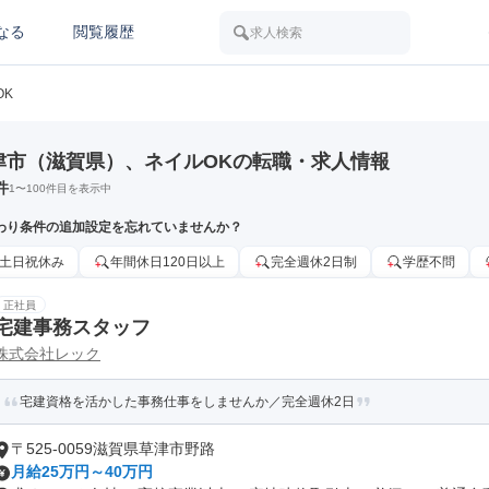
なる
閲覧履歴
求人検索
OK
津市（滋賀県）、ネイルOKの転職・求人情報
件
1
〜
100
件目を表示中
わり条件の追加設定を忘れていませんか？
土日祝休み
年間休日120日以上
完全週休2日制
学歴不問
正社員
宅建事務スタッフ
株式会社レック
宅建資格を活かした事務仕事をしませんか／完全週休2日
〒525-0059滋賀県草津市野路
月給25万円～40万円