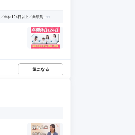
休124日以上／業績賞...
.
気になる