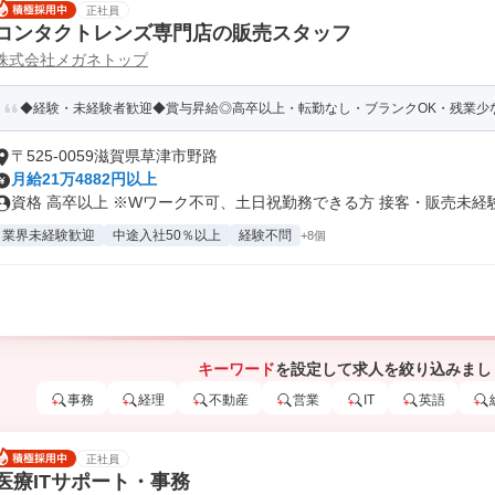
正社員
コンタクトレンズ専門店の販売スタッフ
株式会社メガネトップ
◆経験・未経験者歓迎◆賞与昇給◎高卒以上・転勤なし・ブランクOK・残業少な
〒525-0059滋賀県草津市野路
月給21万4882円以上
資格 高卒以上 ※Wワーク不可、土日祝勤務できる方 接客・販売未経験.
業界未経験歓迎
中途入社50％以上
経験不問
+8個
キーワード
を設定して求人を絞り込みまし
事務
経理
不動産
営業
IT
英語
正社員
医療ITサポート・事務