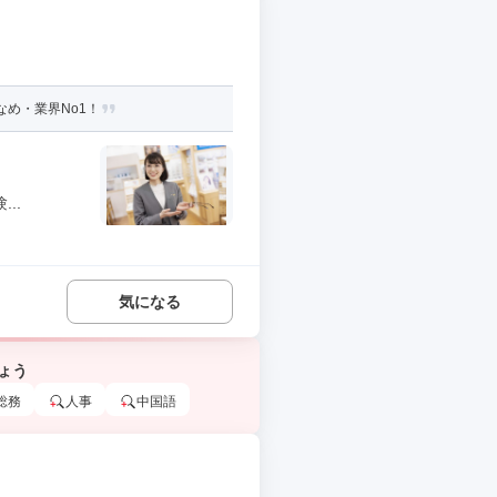
め・業界No1！
..
気になる
ょう
総務
人事
中国語