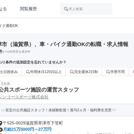
なる
閲覧履歴
求人検索
イク通勤OK
津市（滋賀県）、車・バイク通勤OKの転職・求人情報
件
1
〜
100
件目を表示中
わり条件の追加設定を忘れていませんか？
土日祝休み
年間休日120日以上
完全週休2日制
学歴不問
正社員
公共スポーツ施設の運営スタッフ
シンコースポーツ株式会社
安定の公共施設スタッフ！未経験歓迎！賞与3ヵ月・福利厚生充実
〒525-0029滋賀県草津市下笠町
月給21万5000円～27万円