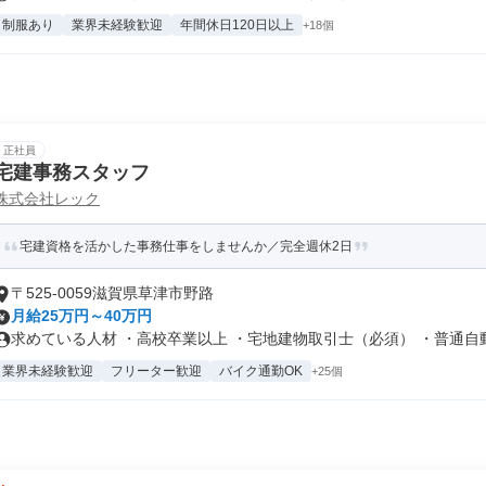
制服あり
業界未経験歓迎
年間休日120日以上
+18個
正社員
宅建事務スタッフ
株式会社レック
宅建資格を活かした事務仕事をしませんか／完全週休2日
〒525-0059滋賀県草津市野路
月給25万円～40万円
求めている人材 ・高校卒業以上 ・宅地建物取引士（必須） ・普通自動車
業界未経験歓迎
フリーター歓迎
バイク通勤OK
+25個