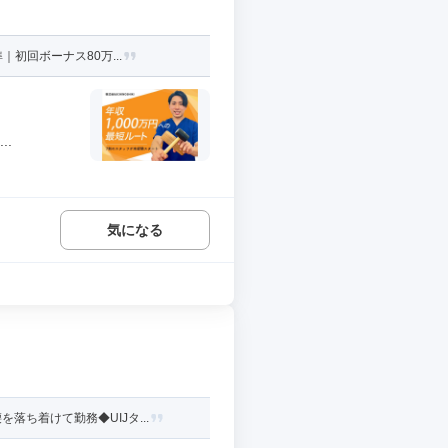
初回ボーナス80万...
.
気になる
ち着けて勤務◆UIJタ...