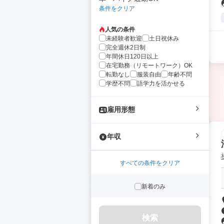
条件をクリア
人気の条件
未経験者歓迎
土日祝休み
完全週休2日制
年間休日120日以上
在宅勤務（リモートワーク）OK
転勤なし
服装自由
年齢不問
学歴不問
語学力を活かせる
雇用形態
年収
すべての条件をクリア
新着のみ
検索