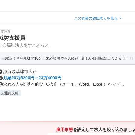
この企業の類似求人を見る
正社員
就労支援員
社会福祉法人あすこみっと
駅近！草津駅徒歩10分！未経験者でも大歓迎！新しい価値観に出会えます！
滋賀県草津市大路
月給20万5200円～23万4000円
求める人材: 基本的なPC操作（メール、Word、Excel）ができ...
交通費支給
雇用形態
を設定して求人を絞り込みまし