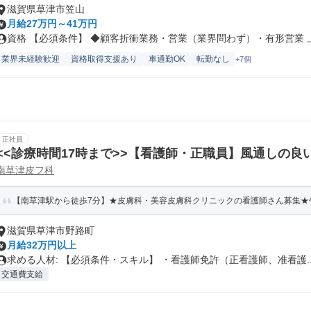
滋賀県草津市笠山
月給27万円～41万円
資格 【必須条件】 ◆顧客折衝業務・営業（業界問わず）・有形営業 上.
業界未経験歓迎
資格取得支援あり
車通勤OK
転勤なし
+7個
正社員
<<診療時間17時まで>>【看護師・正職員】風通しの
南草津皮フ科
科・美容皮膚科クリニックです!子育て世代も多数勤務!
【南草津駅から徒歩7分】★皮膚科・美容皮膚科クリニックの看護師さん募集★午後の
滋賀県草津市野路町
月給32万円以上
求める人材: 【必須条件・スキル】 ・看護師免許（正看護師、准看護..
交通費支給