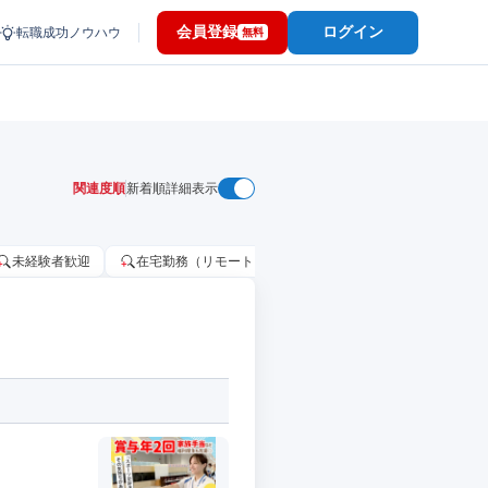
会員登録
ログイン
転職成功ノウハウ
無料
関連度順
新着順
詳細表示
未経験者歓迎
在宅勤務（リモートワーク）OK
家賃補助・住宅手当