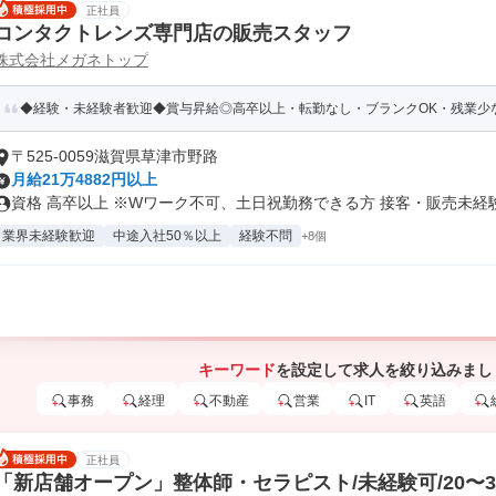
正社員
コンタクトレンズ専門店の販売スタッフ
株式会社メガネトップ
◆経験・未経験者歓迎◆賞与昇給◎高卒以上・転勤なし・ブランクOK・残業少な
〒525-0059滋賀県草津市野路
月給21万4882円以上
資格 高卒以上 ※Wワーク不可、土日祝勤務できる方 接客・販売未経験.
業界未経験歓迎
中途入社50％以上
経験不問
+8個
キーワード
を設定して求人を絞り込みまし
事務
経理
不動産
営業
IT
英語
正社員
「新店舗オープン」整体師・セラピスト/未経験可/20〜