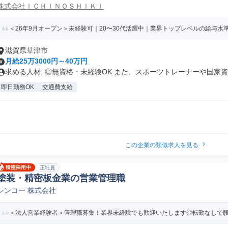
株式会社ＩＣＨＩＮＯＳＨＩＫＩ
＜26年9月オープン＞未経験可｜20〜30代活躍中｜業界トップレベルの給与水準｜
滋賀県草津市
月給25万3000円～40万円
求める人材: ◎無資格・未経験OK また、スポーツトレーナーや国家資..
即日勤務OK
交通費支給
この企業の類似求人を見る
正社員
塗装・精密板金業の営業管理職
シンコー 株式会社
＜法人営業経験者＞管理職募集！業界未経験でも歓迎いたします◎転勤なしで腰を落