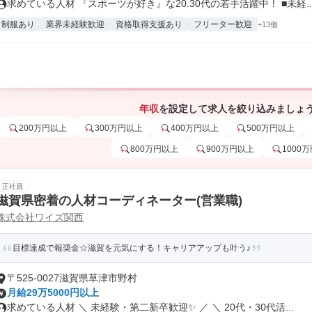
求めている人材 『スポーツが好き』な20.30代の若手活躍中！ ■未経..
制服あり
業界未経験歓迎
資格取得支援あり
フリーター歓迎
+13個
年収
を設定して求人を絞り込みましょ
200万円以上
300万円以上
400万円以上
500万円以上
800万円以上
900万円以上
1000
正社員
滋賀県密着の人材コーディネーター(営業職)
株式会社ワイズ関西
目標達成で報奨金☆滋賀を元気にする！キャリアアップも叶う♪
〒525-0027滋賀県草津市野村
月給29万5000円以上
求めている人材 ＼ 未経験・第二新卒歓迎✨ ／ ＼ 20代・30代活...