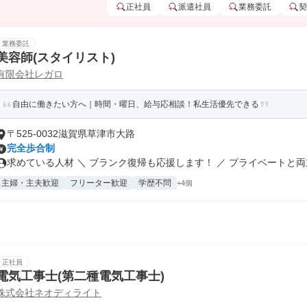
正社員
派遣社員
業務委託
契
業務委託
美容師(スタイリスト)
有限会社レガロ
自由に働きたい方へ｜時間・曜日、給与応相談！私生活優先できる
〒525-0032滋賀県草津市大路
完全歩合制
求めている人材 ＼ ブランク復帰も応援します！ ／ プライベートと両立.
主婦・主夫歓迎
フリーター歓迎
学歴不問
+4個
正社員
電気工事士(第二種電気工事士)
株式会社ネオディライト