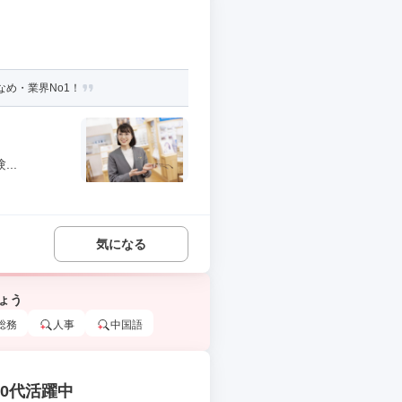
め・業界No1！
..
気になる
ょう
総務
人事
中国語
30代活躍中