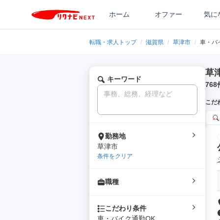
ホーム
オファー
気に
転職・求人トップ
/
滋賀県
/
草津市
/
車・バ
草
キーワード
768
こだ
勤務地
草津市
条件をクリア
職種
こだわり条件
車・バイク通勤OK