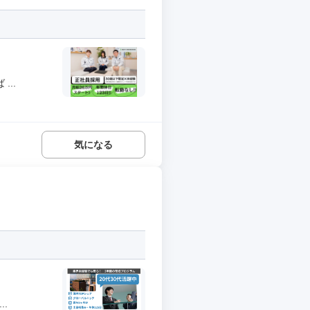
..
気になる
.