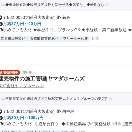
◆未経験９割◆販売接客経験も活かせる◆残業なし◆転勤なし
〒532-0033大阪府大阪市淀川区新高
月給27万円～40万円
求めている人材 ★学歴不問／ブランクOK ★未経験・第二新卒歓迎 ★社
業界未経験歓迎
資格取得支援あり
フリーター歓迎
+34個
正社員
建売物件の施工管理|ヤマダホームズ
株式会社ヤマダホームズ
不動産業界の経験必須／月給30万円以上／大手グループの安定性
〒532-0011大阪府大阪市淀川区西中島
月給30万円～100万円
求めている人材 《 必須要件 》 ◆不動産業界での実務経験 ※特に建売.