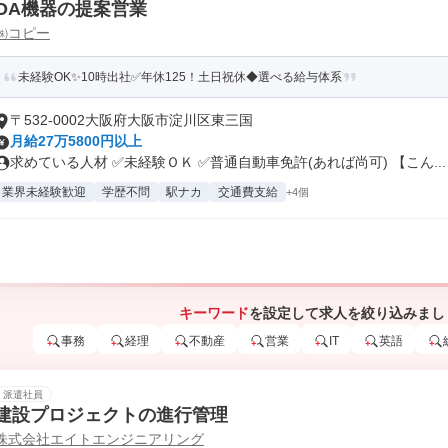
OA機器の提案営業
㈱コピー
未経験OK✨10時出社✅年休125！土日祝休◆選べる給与体系
〒532-0002大阪府大阪市淀川区東三国
月給27万5800円以上
求めている人材 ✅未経験ＯＫ ✅普通自動車免許(あれば尚可) 【こん...
業界未経験歓迎
学歴不問
駅ナカ
交通費支給
+4個
キーワード
を設定して求人を絞り込みまし
事務
経理
不動産
営業
IT
英語
派遣社員
建設プロジェクトの進行管理
株式会社エイトエンジニアリング