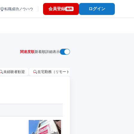
会員登録
ログイン
転職成功ノウハウ
無料
関連度順
新着順
詳細表示
未経験者歓迎
在宅勤務（リモートワーク）OK
家賃補助・住宅手当