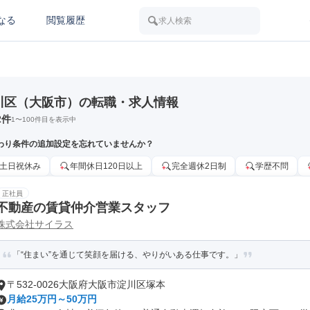
なる
閲覧履歴
求人検索
川区（大阪市）の転職・求人情報
2
件
1
〜
100
件目を表示中
わり条件の追加設定を忘れていませんか？
土日祝休み
年間休日120日以上
完全週休2日制
学歴不問
正社員
不動産の賃貸仲介営業スタッフ
株式会社サイラス
「“住まい”を通じて笑顔を届ける、やりがいある仕事です。」
〒532-0026大阪府大阪市淀川区塚本
月給25万円～50万円