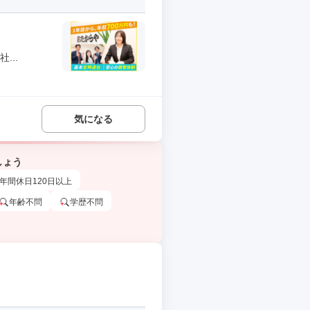
...
気になる
しょう
年間休日120日以上
年齢不問
学歴不問