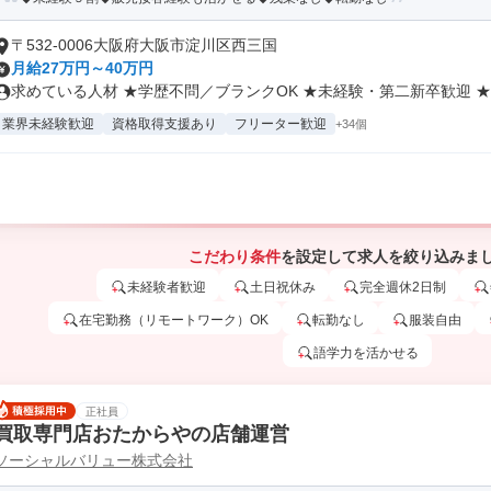
〒532-0006大阪府大阪市淀川区西三国
月給27万円～40万円
求めている人材 ★学歴不問／ブランクOK ★未経験・第二新卒歓迎 ★社
業界未経験歓迎
資格取得支援あり
フリーター歓迎
+34個
こだわり条件
を設定して求人を絞り込みま
未経験者歓迎
土日祝休み
完全週休2日制
在宅勤務（リモートワーク）OK
転勤なし
服装自由
語学力を活かせる
正社員
買取専門店おたからやの店舗運営
ソーシャルバリュー株式会社