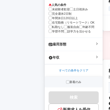
人気の条件
未経験者歓迎
土日祝休み
完全週休2日制
年間休日120日以上
在宅勤務（リモートワーク）OK
転勤なし
服装自由
年齢不問
学歴不問
語学力を活かせる
雇用形態
年収
すべての条件をクリア
新着のみ
検索
新着求人を受信