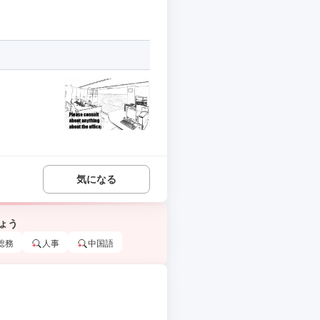
気になる
ょう
総務
人事
中国語