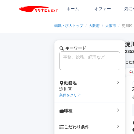
ホーム
オファー
気に
転職・求人トップ
/
大阪府
/
大阪市
/
淀川区
淀
キーワード
235
こだ
勤務地
淀川区
条件をクリア
職種
こだわり条件