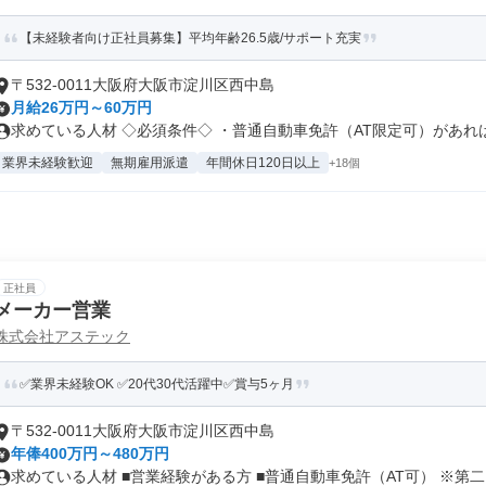
【未経験者向け正社員募集】平均年齢26.5歳/サポート充実
〒532-0011大阪府大阪市淀川区西中島
月給26万円～60万円
求めている人材 ◇必須条件◇ ・普通自動車免許（AT限定可）があれば .
業界未経験歓迎
無期雇用派遣
年間休日120日以上
+18個
正社員
メーカー営業
株式会社アステック
✅業界未経験OK ✅20代30代活躍中✅賞与5ヶ月
〒532-0011大阪府大阪市淀川区西中島
年俸400万円～480万円
求めている人材 ■営業経験がある方 ■普通自動車免許（AT可） ※第二..