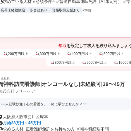
求めている人材 ⭐必須条件⭐ ✅普通自動車運転免許（AT限定可） ✅学..
業界未経験歓迎
歩合給あり
資格取得支援あり
+26個
年収
を設定して求人を絞り込みましょ
200万円以上
300万円以上
400万円以上
500万円以上
800万円以上
900万円以上
1000
正社員
精神科訪問看護師|オンコールなし|未経験可|38〜45万
株式会社フリーケア
未経験歓迎｜心の看護を、一緒に学びませんか？
大阪府大阪市淀川区塚本
月給38万円～45万円
求める人材: 正看護師免許をお持ちの方 ※精神科経験不問