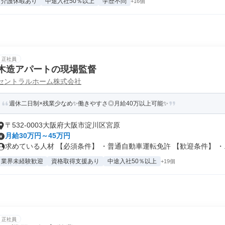
介護休暇あり
中途入社50％以上
学歴不問
+16個
正社員
木造アパートの現場監督
セントラルホーム株式会社
週休二日制×残業少なめ✨働きやすさ◎月給40万以上可能✨
〒532-0003大阪府大阪市淀川区宮原
月給30万円～45万円
求めている人材 【必須条件】 ・普通自動車運転免許 【歓迎条件】 ・..
業界未経験歓迎
資格取得支援あり
中途入社50％以上
+19個
正社員