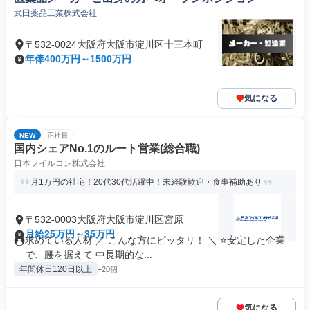
武田薬品工業株式会社
〒532-0024大阪府大阪市淀川区十三本町
年俸400万円～1500万円
気になる
NEW
正社員
国内シェアNo.1のルート営業(総合職)
日本フイルコン株式会社
月1万円の社宅！20代30代活躍中！未経験歓迎・食事補助あり
〒532-0003大阪府大阪市淀川区宮原
月給25万円～35万円
求めている人材 ／ こんな方にピッタリ！ ＼ ⭐安定した企業
で、腰を据えて 中長期的な...
年間休日120日以上
+20個
気になる