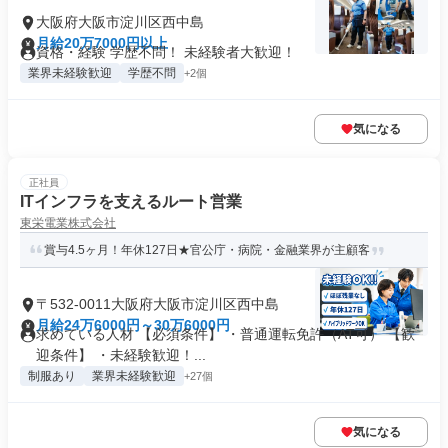
大阪府大阪市淀川区西中島
月給20万7000円以上
資格・経験 学歴不問！ 未経験者大歓迎！
業界未経験歓迎
学歴不問
+2個
気になる
正社員
ITインフラを支えるルート営業
東栄電業株式会社
賞与4.5ヶ月！年休127日★官公庁・病院・金融業界が主顧客
〒532-0011大阪府大阪市淀川区西中島
月給24万6000円～30万6000円
求めている人材 【必須条件】 ・普通運転免許（AT可） 【歓
迎条件】 ・未経験歓迎！...
制服あり
業界未経験歓迎
+27個
気になる