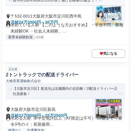
賞与年2回/年間休日120日/長く働ける職場/35歳まで！
〒532-0011大阪府大阪市淀川区西中島
月給24万3000円～30万円
求めている人材 【このような方おすすめ】 ・学歴不問、業種
未経験OK ・社会人未経験、...
業界未経験歓迎
+21個
気になる
正社員
2トントラックでの配送ドライバー
大橋実業運輸株式会社
【大阪市淀川区】配送先は近畿圏内の近距離！2t配送ドライバー正
社員募集！
大阪府大阪市淀川区新高
月給22万8500円～25万2500円
求める人材: 準中型免許以上（AT限定は不可） 59歳まで（省
令3号のイ：長期雇用...
残業なし
交通費支給