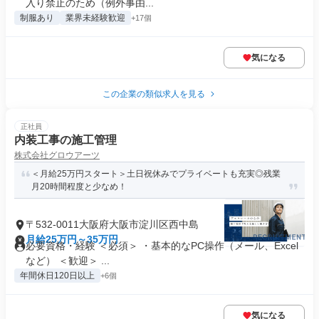
入り禁止のため（例外事由...
制服あり
業界未経験歓迎
+17個
気になる
この企業の類似求人を見る
正社員
内装工事の施工管理
株式会社グロウアーツ
＜月給25万円スタート＞土日祝休みでプライベートも充実◎残業
月20時間程度と少なめ！
〒532-0011大阪府大阪市淀川区西中島
月給25万円～35万円
必要資格・経験 ＜必須＞ ・基本的なPC操作（メール、Excel
など） ＜歓迎＞ ...
年間休日120日以上
+6個
気になる