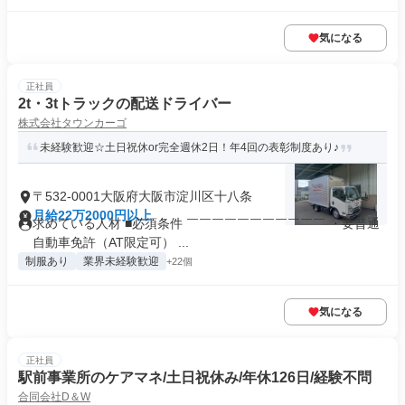
気になる
正社員
2t・3tトラックの配送ドライバー
株式会社タウンカーゴ
未経験歓迎☆土日祝休or完全週休2日！年4回の表彰制度あり♪
〒532-0001大阪府大阪市淀川区十八条
月給22万2000円以上
求めている人材 ■必須条件 ￣￣￣￣￣￣￣￣￣￣￣ ・要普通
自動車免許（AT限定可） ...
制服あり
業界未経験歓迎
+22個
気になる
正社員
駅前事業所のケアマネ/土日祝休み/年休126日/経験不問
合同会社D＆W