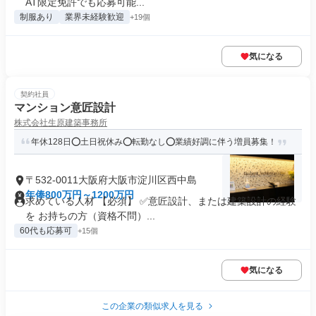
AT限定免許でも応募可能...
制服あり
業界未経験歓迎
+19個
気になる
契約社員
マンション意匠設計
株式会社生原建築事務所
年休128日⭕土日祝休み⭕転勤なし⭕業績好調に伴う増員募集！
〒532-0011大阪府大阪市淀川区西中島
年俸800万円～1200万円
求めている人材 【必須】 ✅意匠設計、または建築設計の経験
を お持ちの方（資格不問）...
60代も応募可
+15個
気になる
この企業の類似求人を見る