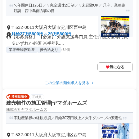
＼年間休日126日／＼完全週休2日制／＼未経験OK／ 只今、業務絶
好調！西中島南方駅の目...
〒532-0011大阪府大阪市淀川区西中島
月給27万5800円～29万5800円
【応募資格】 【必須】 介護支援専門員 主任介護支援専門員
※いずれか必須 ※半年以...
業界未経験歓迎
歩合給あり
+34個
気になる
この企業の類似求人を見る
正社員
建売物件の施工管理|ヤマダホームズ
株式会社ヤマダホームズ
不動産業界の経験必須／月給30万円以上／大手グループの安定性
〒532-0011大阪府大阪市淀川区西中島