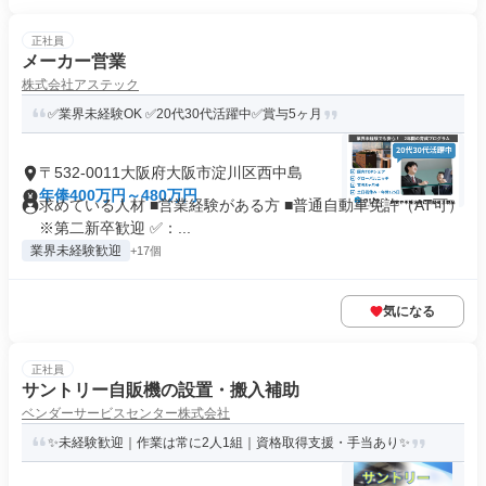
正社員
メーカー営業
株式会社アステック
✅業界未経験OK ✅20代30代活躍中✅賞与5ヶ月
〒532-0011大阪府大阪市淀川区西中島
年俸400万円～480万円
求めている人材 ■営業経験がある方 ■普通自動車免許（AT可）
※第二新卒歓迎 ✅：...
業界未経験歓迎
+17個
気になる
正社員
サントリー自販機の設置・搬入補助
ベンダーサービスセンター株式会社
✨未経験歓迎｜作業は常に2人1組｜資格取得支援・手当あり✨