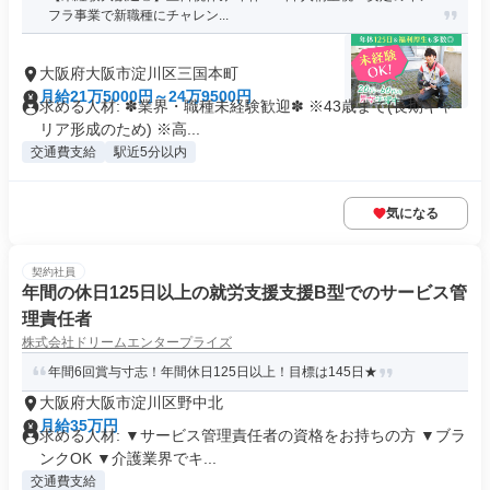
フラ事業で新職種にチャレン...
大阪府大阪市淀川区三国本町
月給21万5000円～24万9500円
求める人材: ✽業界・職種未経験歓迎✽ ※43歳まで(長期キャ
リア形成のため) ※高...
交通費支給
駅近5分以内
気になる
契約社員
年間の休日125日以上の就労支援支援B型でのサービス管
理責任者
株式会社ドリームエンタープライズ
年間6回賞与寸志！年間休日125日以上！目標は145日★
大阪府大阪市淀川区野中北
月給35万円
求める人材: ▼サービス管理責任者の資格をお持ちの方 ▼ブラ
ンクOK ▼介護業界でキ...
交通費支給