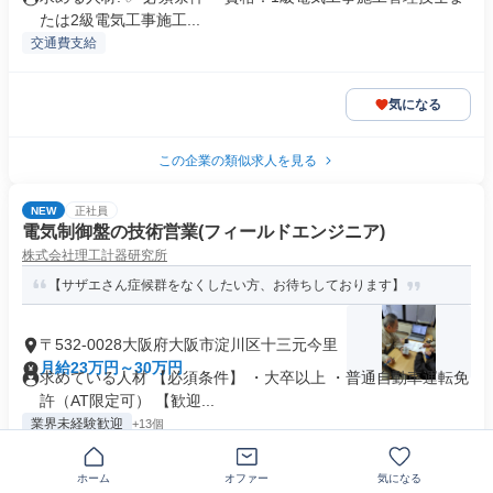
たは2級電気工事施工...
交通費支給
気になる
この企業の類似求人を見る
NEW
正社員
電気制御盤の技術営業(フィールドエンジニア)
株式会社理工計器研究所
【サザエさん症候群をなくしたい方、お待ちしております】
〒532-0028大阪府大阪市淀川区十三元今里
月給23万円～30万円
求めている人材 【必須条件】 ・大卒以上 ・普通自動車運転免
許（AT限定可） 【歓迎...
業界未経験歓迎
+13個
ホーム
オファー
気になる
気になる