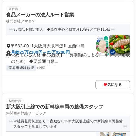
正社員
食品メーカーの法人ルート営業
株式会社アマタケ
35歳以下限定求人｜◆既存中心／残業月10h程／年休115日
〒532-0011大阪府大阪市淀川区西中島
月給25万2100円～25万9200円
求めている人材 ◆35歳以下 （長期勤続による、 キャリア形成
のため） ◆要普通自動...
業界未経験歓迎
+14個
気になる
契約社員
新大阪引上線での新幹線車両の整備スタッフ
㈱関西新幹線サービック
≪社員登用制度あり・夜勤なし≫新大阪引上線での新幹線車両整備
スタッフを募集しています