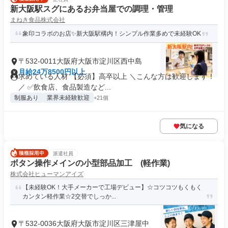
新大阪駅スグにあるお弁当屋での調理・管理
まねき食品株式会社
象印コラボのお店✨新大阪駅構内！シンプル作業多めで未経験OK
〒532-0011大阪府大阪市淀川区西中島
月給24万8500円以上
求めている人材 【必須】高卒以上 ＼こんな方は歓迎します！
／ ✅飲食店、食品製造など...
制服あり
業界未経験歓迎
+21個
気になる
派遣社員
ボタン操作メインの小型部品加工 (軽作業)
株式会社ヒューマンアイズ
【未経験OK！大手メーカーで工場デビュー】☆コツコツもくもく
カンタン軽作業☆2交替でしっか...
〒532-0036大阪府大阪市淀川区三津屋中