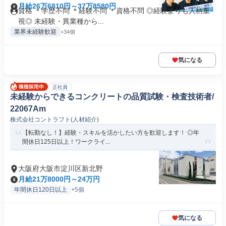
月給26万6810円～37万8580円
資格 ＊学歴不問 ＊経験不問 ＊資格不問 ◎経験よりも人柄重
視◎ 未経験・異業種から...
業界未経験歓迎
+34個
気になる
正社員
未経験からできるコンクリートの品質試験・検査技術者/
22067Am
株式会社コントラフト(人材紹介)
【転勤なし！】経験・スキルを活かしたい方を歓迎します！ ◎年
間休日125日以上！ワークライ...
大阪府大阪市淀川区新北野
月給21万8000円～24万円
年間休日120日以上
+5個
気になる