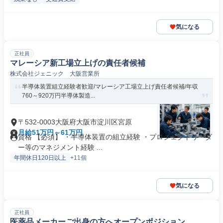
気になる
正社員
マレーシア新工場立上げの責任者候補
株式会社ジェニック 大阪営業所
半導体装置組立経験者歓迎/マレーシア工場立上げ責任者候補/年収
760～920万円半導体製造...
〒532-0003大阪府大阪市淀川区宮原
月給51万円～61万円
資格 【必須】 ・半導体装置の組立経験 ・プロジェクトリーダ
ー等のマネジメント経験 ...
年間休日120日以上
+11個
気になる
正社員
医薬品メーカーご出身の方へオープンポジション