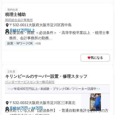
契約社員
税理士補助
岡田総合会計事務所
〒532-0011大阪府大阪市淀川区西中島
月給27万円以上
必要資格・経験 ＜必須条件＞ ・高等学校卒業以上 ・税理士事
務所、会計事務所の勤務...
副業・WワークOK
+5個
気になる
正社員
キリンビールのサーバー設置・修理スタッフ
ベンダーサービスセンター株式会社
✅年収400万円以上✅未経験・ブランクOK✅フリーター活躍中
〒532-0032大阪府大阪市淀川区三津屋北
月給30万円～34万円
求めている人材 【必須条件】 ・普通自動車免許をお持ちの方