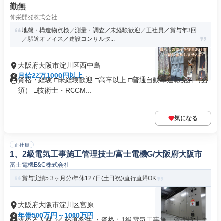
勤無
伸栄開発株式会社
地盤・構造物点検／測量・調査／未経験歓迎／正社員／賞与年3回
／駅近オフィス／建設コンサルタ...
大阪府大阪市淀川区西中島
月給22万1000円以上
資格・経験 □未経験歓迎 □高卒以上 □普通自動車運転免許（必
須） □技術士・RCCM...
気になる
正社員
1、2級電気工事施工管理技士/富士電機G/大阪府大阪市
富士電機E&C株式会社
賞与実績5.3ヶ月分/年休127日(土日祝)/直行直帰OK
大阪府大阪市淀川区宮原
年俸500万円～1000万円
求める人材: ✅ 必須条件 ・資格：1級電気工事施工管理技士ま