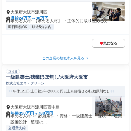
大阪府大阪市淀川区
月給24万円～30万円
求める人材: 【求める人材】 ・主体的に取り組める方
即日勤務OK
駅近5分以内
気になる
この企業の類似求人を見る
正社員
一級建築士/残業ほぼ無し/大阪府大阪市
株式会社エネ・グリーン
年休121日(土日祝)/年収800万円以上も目指せる/転勤原則なし
大阪府大阪市淀川区西中島
年俸350万円～780万円
求める人材: ✅ 必須条件 ・資格：一級建築士 ・経験： - 建築
設備設計・監理の...
交通費支給