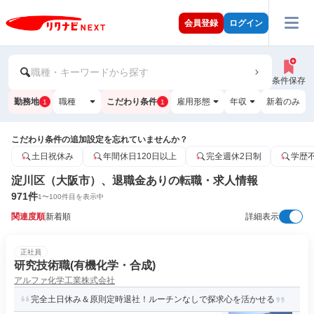
会員登録
ログイン
職種・キーワードから探す
条件保存
勤務地
職種
こだわり条件
雇用形態
年収
新着のみ
1
1
こだわり条件の追加設定を忘れていませんか？
土日祝休み
年間休日120日以上
完全週休2日制
学歴
淀川区（大阪市）、退職金ありの転職・求人情報
971
件
1
〜
100
件目を表示中
関連度順
新着順
詳細表示
正社員
研究技術職(有機化学・合成)
アルファ化学工業株式会社
完全土日休み＆原則定時退社！ルーチンなしで探求心を活かせる