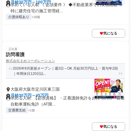
月給30万円～100万円
求めている人材 《 必須要件 》 ◆不動産業界での実務経験 ※
特に建売住宅の施工管理経...
介護休暇あり
+18個
気になる
正社員
訪問看護
株式会社まめコーポレーション
2026年9月新規オープン｜週3日～OK 月給30万円以上・賞与年2回
｜年間休日120日以...
大阪府大阪市淀川区東三国
月給30万円～45万円
求める人材: 【必須資格】 ・正看護師免許をお持ちの方・普通
自動車運転免許（AT限...
交通費支給
+1個
気になる