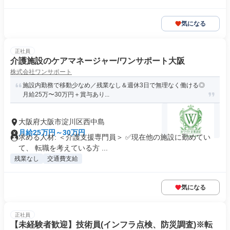
気になる
正社員
介護施設のケアマネージャー/ワンサポート大阪
株式会社ワンサポート
施設内勤務で移動少なめ／残業なし＆週休3日で無理なく働ける◎
月給25万〜30万円＋賞与あり...
大阪府大阪市淀川区西中島
月給25万円～30万円
求める人材: ＜介護支援専門員＞ ✅現在他の施設に勤めてい
て、 転職を考えている方 ...
残業なし
交通費支給
気になる
正社員
【未経験者歓迎】技術員(インフラ点検、防災調査)※転