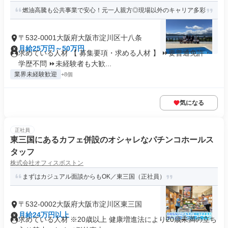
燃油高騰も公共事業で安心！元一人親方◎現場以外のキャリア多彩
〒532-0001大阪府大阪市淀川区十八条
月給25万円～50万円
求めている人材 【 募集要項・求める人材 】 ⏩要普通免許・
学歴不問 ⏩未経験者も大歓...
業界未経験歓迎
+8個
気になる
正社員
東三国にあるカフェ併設のオシャレなパチンコホールス
タッフ
株式会社オフィスボストン
まずはカジュアル面談からもOK／東三国（正社員）
〒532-0002大阪府大阪市淀川区東三国
月給24万円以上
求めている人材 ※20歳以上 健康増進法により20歳未満の立ち