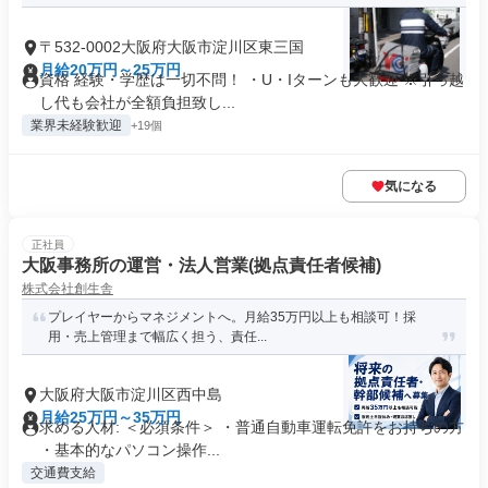
〒532-0002大阪府大阪市淀川区東三国
月給20万円～25万円
資格 経験・学歴は一切不問！ ・U・Iターンも大歓迎 ※引っ越
し代も会社が全額負担致し...
業界未経験歓迎
+19個
気になる
正社員
大阪事務所の運営・法人営業(拠点責任者候補)
株式会社創生舎
プレイヤーからマネジメントへ。月給35万円以上も相談可！採
用・売上管理まで幅広く担う、責任...
大阪府大阪市淀川区西中島
月給25万円～35万円
求める人材: ＜必須条件＞ ・普通自動車運転免許をお持ちの方
・基本的なパソコン操作...
交通費支給