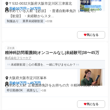
〒532-0032大阪府大阪市淀川区三津屋北
月給30万円～34万円
求めている人材 【必須】 ・普通自動車免許（AT限定可）
【歓迎】 ・未経験からスタ...
制服あり
業界未経験歓迎
+22個
気になる
正社員
精神科訪問看護師|オンコールなし|未経験可|38〜45万
株式会社フリーケア
未経験歓迎｜心の看護を、一緒に学びませんか？
大阪府大阪市淀川区塚本
月給38万円～45万円
求める人材: 正看護師免許をお持ちの方 ※精神科経験不問
即日勤務OK
残業なし
+1個
気になる