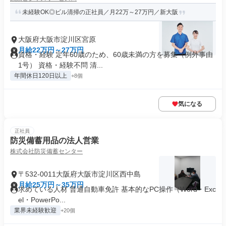
未経験OK◎ビル清掃の正社員／月22万～27万円／新大阪
大阪府大阪市淀川区宮原
月給22万円～27万円
資格・経験 定年60歳のため、60歳未満の方を募集（例外事由
1号） 資格・経験不問 清...
年間休日120日以上
+8個
気になる
正社員
防災備蓄用品の法人営業
株式会社防災備蓄センター
〒532-0011大阪府大阪市淀川区西中島
月給25万円～35万円
求めている人材 普通自動車免許 基本的なPC操作（Word・Exc
el・PowerPo...
業界未経験歓迎
+20個