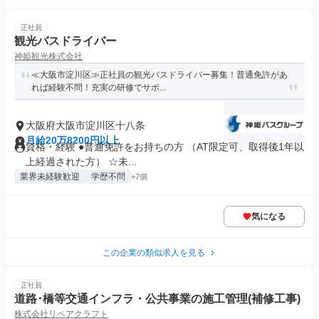
正社員
観光バスドライバー
神姫観光株式会社
≪大阪市淀川区≫正社員の観光バスドライバー募集！普通免許があ
れば経験不問！充実の研修でサポ...
大阪府大阪市淀川区十八条
月給20万8200円以上
資格・経験 ●普通免許をお持ちの方 （AT限定可、取得後1年以
上経過された方） ☆未...
業界未経験歓迎
学歴不問
+7個
気になる
この企業の類似求人を見る
正社員
道路･橋等交通インフラ・公共事業の施工管理(補修工事)
株式会社リペアクラフト