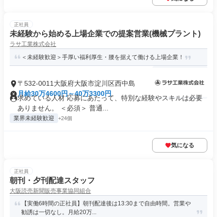
正社員
未経験から始める上場企業での提案営業(機械プラント)
ラサ工業株式会社
＜未経験歓迎＞手厚い福利厚生・腰を据えて働ける上場企業！
〒532-0011大阪府大阪市淀川区西中島
月給30万4600円～40万3300円
求めている人材 応募にあたって、特別な経験やスキルは必要
ありません。 ＜必須＞ 普通...
業界未経験歓迎
+24個
気になる
正社員
朝刊・夕刊配達スタッフ
大阪読売新聞販売事業協同組合
【実働6時間の正社員】朝刊配達後は13:30まで自由時間。営業や
勧誘は一切なし。月給20万...