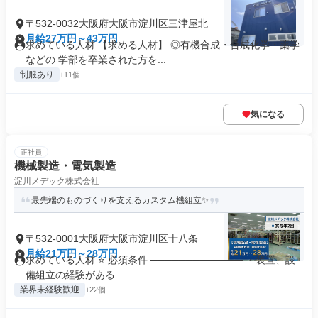
〒532-0032大阪府大阪市淀川区三津屋北
月給27万円～43万円
求めている人材 【求める人材】 ◎有機合成・合成化学・薬学
などの 学部を卒業された方を...
制服あり
+11個
気になる
正社員
機械製造・電気製造
淀川メデック株式会社
最先端のものづくりを支えるカスタム機組立✨
〒532-0001大阪府大阪市淀川区十八条
月給21万円～28万円
求めている人材 ⭐ 必須条件 ───────────── ・装置、設
備組立の経験がある...
業界未経験歓迎
+22個