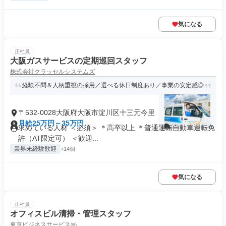
気になる
正社員
大阪ガスサービスの定期巡回スタッフ
株式会社クラッセルシステムズ
経験不問＆人柄重視の採用／選べる休日制度あり／事業の安定感◎
〒532-0028大阪府大阪市淀川区十三元今里
月給25万円～35万円
求めている人材 ＜必須＞ ＊高卒以上 ＊普通運転自動車運転免
許（AT限定可） ＜歓迎...
業界未経験歓迎
+14個
気になる
正社員
オフィスビル清掃・管理スタッフ
東京ビジネスサービス㈱