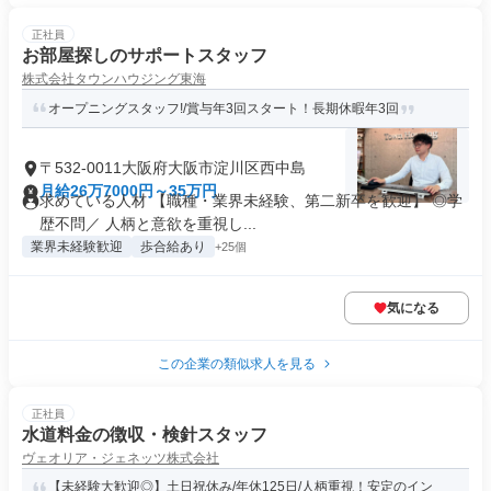
正社員
お部屋探しのサポートスタッフ
株式会社タウンハウジング東海
オープニングスタッフ!/賞与年3回スタート！長期休暇年3回
〒532-0011大阪府大阪市淀川区西中島
月給26万7000円～35万円
求めている人材 【職種・業界未経験、第二新卒を歓迎】 ◎学
歴不問／ 人柄と意欲を重視し...
業界未経験歓迎
歩合給あり
+25個
気になる
この企業の類似求人を見る
正社員
水道料金の徴収・検針スタッフ
ヴェオリア・ジェネッツ株式会社
【未経験大歓迎◎】土日祝休み/年休125日/人柄重視！安定のイン