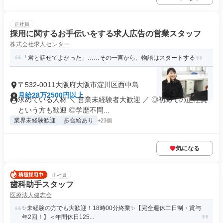
正社員
採用に関するお手伝いをする求人広告の営業スタッフ
株式会社求人センター
「君と話せてよかった」……その一言から、物語はスタートする
〒532-0011大阪府大阪市淀川区西中島
月給28万2500円以上
求めている人材 ＼ 営業未経験者大歓迎 ／ ◎初めての正社員
という方も歓迎 ◎学歴不問...
業界未経験歓迎
歩合給あり
+23個
気になる
正社員
歯科助手スタッフ
医療法人健志会
✨未経験の方でも大歓迎！18時00分終業✨【完全週休二日制・賞与
年2回！】＜年間休日125...