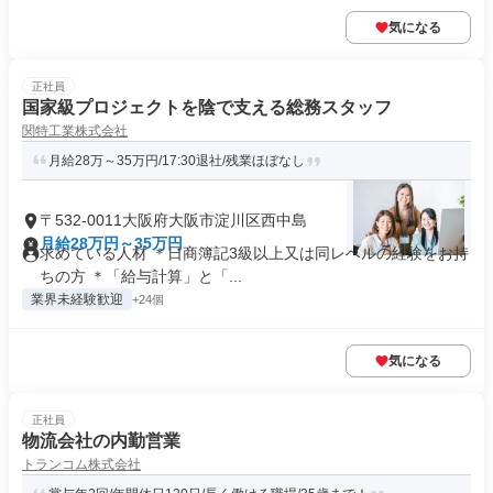
気になる
正社員
国家級プロジェクトを陰で支える総務スタッフ
関特工業株式会社
月給28万～35万円/17:30退社/残業ほぼなし
〒532-0011大阪府大阪市淀川区西中島
月給28万円～35万円
求めている人材 ＊日商簿記3級以上又は同レベルの経験をお持
ちの方 ＊「給与計算」と「...
業界未経験歓迎
+24個
気になる
正社員
物流会社の内勤営業
トランコム株式会社