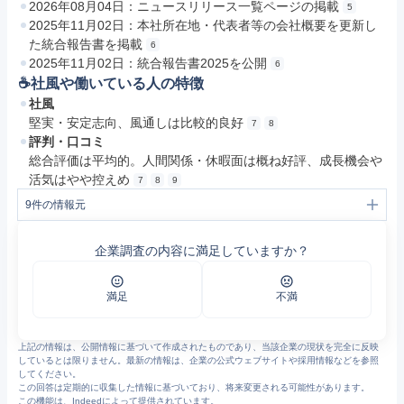
2026年08月04日：ニュースリリース一覧ページの掲載
5
2025年11月02日：本社所在地・代表者等の会社概要を更新し
た統合報告書を掲載
6
2025年11月02日：統合報告書2025を公開
6
☕️社風や働いている人の特徴
社風
堅実・安定志向、風通しは比較的良好
7
8
評判・口コミ
総合評価は平均的。人間関係・休暇面は概ね好評、成長機会や
活気はやや控えめ
7
8
9
9
件の情報元
1
産業用機能フィルター・コンベア事業 | 事業内容 | 日本フイルコン株式会社
2
電子部材・フォトマスク事業 | 事業内容 | 日本フイルコン株式会社
企業調査の内容に満足していますか？
3
環境・水処理関連事業 | 事業内容 | 日本フイルコン株式会社
4
不動産賃貸事業 | 事業内容 | 日本フイルコン株式会社
5
ニュースリリース | IR情報 | 日本フイルコン株式会社
6
https://www.filcon.co.jp/IR/library/pdf/integrated-report/2025_11_02.pdf
満足
不満
7
日本フイルコンの評判・口コミ - エン カイシャの評判
8
https://www.openwork.jp/company.php?m_id=a0910000000FrGU
9
https://jobtalk.jp/companies/1881/answers
上記の情報は、公開情報に基づいて作成されたものであり、当該企業の現状を完全に反映
しているとは限りません。最新の情報は、企業の公式ウェブサイトや採用情報などを参照
してください。
この回答は定期的に収集した情報に基づいており、将来変更される可能性があります。
この機能は、Indeedによって提供されています。