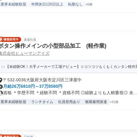
業界未経験歓迎
年間休日120日以上
転勤なし
+5個
派遣社員
ボタン操作メインの小型部品加工 (軽作業)
株式会社ヒューマンアイズ
【未経験OK！大手メーカーで工場デビュー】☆コツコツもくもくカンタン軽作業☆
〒532-0036大阪府大阪市淀川区三津屋中
月給26万6810円～37万8580円
資格 ＊学歴不問 ＊経験不問 ＊資格不問 ◎経験よりも人柄重視◎ 未...
業界未経験歓迎
ランチタイム
社員登用あり
無期雇用派遣
+31個