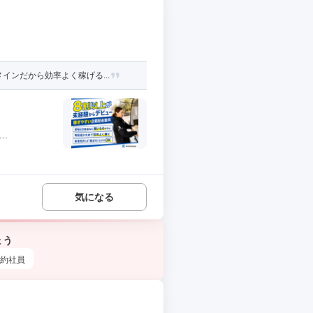
ンだから効率よく稼げる...
.
気になる
ょう
約社員