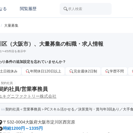
なる
閲覧履歴
求人検索
/
大量募集
川区（大阪市）、大量募集の転職・求人情報
1
〜
45
件目を表示中
わり条件の追加設定を忘れていませんか？
土日祝休み
年間休日120日以上
完全週休2日制
学歴不問
契約社員
契約社員/営業事務員
ユキグニファクトリー株式会社
契約社員＜営業事務員＞PCスキル活かせる／決算賞与・賞与年3回あり／大手食
〒532-0004大阪府大阪市淀川区西宮原
時給1200円～1335円