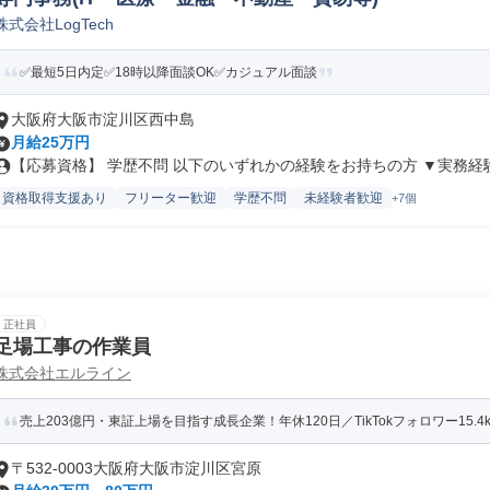
株式会社LogTech
✅最短5日内定✅18時以降面談OK✅カジュアル面談
大阪府大阪市淀川区西中島
月給25万円
【応募資格】 学歴不問 以下のいずれかの経験をお持ちの方 ▼実務経験.
資格取得支援あり
フリーター歓迎
学歴不問
未経験者歓迎
+7個
正社員
足場工事の作業員
株式会社エルライン
売上203億円・東証上場を目指す成長企業！年休120日／TikTokフォロワー15.4
〒532-0003大阪府大阪市淀川区宮原