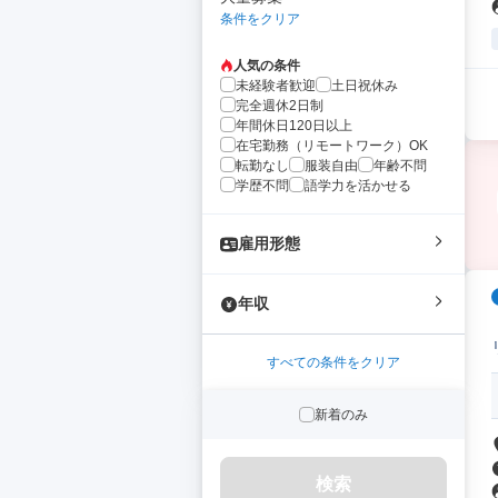
条件をクリア
人気の条件
未経験者歓迎
土日祝休み
完全週休2日制
年間休日120日以上
在宅勤務（リモートワーク）OK
転勤なし
服装自由
年齢不問
学歴不問
語学力を活かせる
雇用形態
年収
すべての条件をクリア
新着のみ
検索