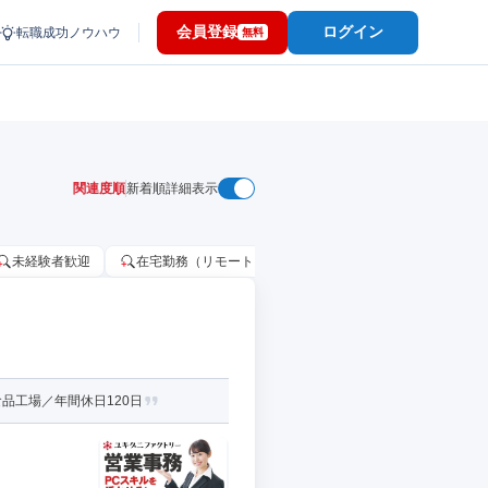
会員登録
ログイン
転職成功ノウハウ
無料
関連度順
新着順
詳細表示
未経験者歓迎
在宅勤務（リモートワーク）OK
家賃補助・住宅手当
品工場／年間休日120日