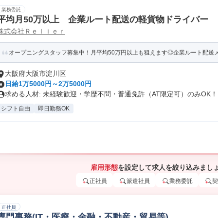
業務委託
平均月50万以上 企業ルート配送の軽貨物ドライバー
株式会社Ｒｅｌｉｅｒ
オープニングスタッフ募集中！月平均50万円以上も狙えます◎企業ルート配送メイ
大阪府大阪市淀川区
日給1万5000円～2万5000円
求める人材: 未経験歓迎・学歴不問・普通免許（AT限定可）のみOK！..
シフト自由
即日勤務OK
雇用形態
を設定して求人を絞り込みまし
正社員
派遣社員
業務委託
契
正社員
専門事務(IT・医療・金融・不動産・貿易等)