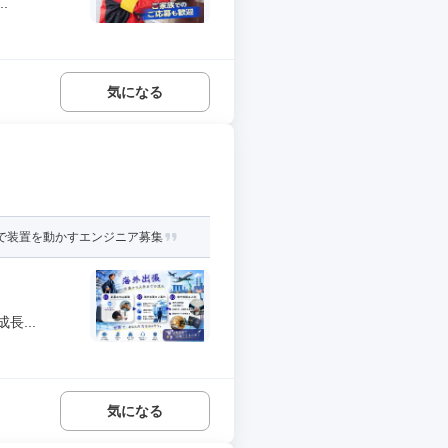
.
気になる
で装置を動かすエンジニア募集
...
気になる