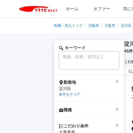
ホーム
オファー
気に
転職・求人トップ
/
大阪府
/
大阪市
/
淀川区
淀
キーワード
45
件
こだ
勤務地
淀川区
条件をクリア
職種
こだわり条件
大量募集