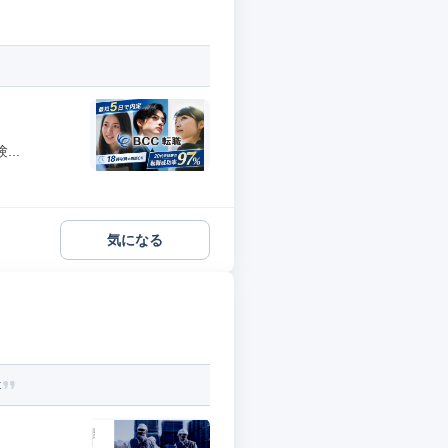
..
気になる
k