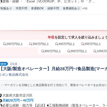
資格・経験 ・「Excel（VLOOKUP、IF、ピボット」や 「ク...
制服あり
学歴不問
車通勤OK
経験不問
食費補助あり
+8個
年収
を設定して求人を絞り込みましょ
200万円以上
300万円以上
400万円以上
500万円以上
800万円以上
900万円以上
1000
NEW
正社員
【大阪/製造オペレーター】月給28万円~/食品製造(マー
リボン食品株式会社
画
マーガリンを主軸とした食品製造を行う当社にて、製造オペレーターをお任せいた
大阪府大阪市淀川区
月給28万円～40万円
必要な経験・能力等 【必須】■工場勤務経験（製造オペレーター、ライン