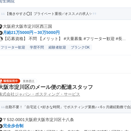
貴生病院
【働きやすさ⭕️】プライベート重視✅️オススメの求人✨
大阪府大阪市淀川区西三国
月給21万5000円～30万5000円
【応募資格】 不問 【メリット】 #大量募集 #フリーター歓迎 #長...
フリーター歓迎
学歴不問
経験者歓迎
ブランクOK
業務委託
大阪市淀川区のメール便の配達スタッフ
株式会社ジャパン・ポスティング・サービス
出勤不要！「自宅近く×好きな時間」でポスティング業務♪＜6ヶ月継続勤務で合
〒532-0001大阪府大阪市淀川区十八条
完全歩合制