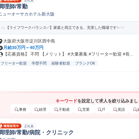
正社員
調理師/常勤
ニューオーサカホテル新大阪
【ライフワークバランス✅️】家庭と両立できる、充実した職場です✨
大阪府大阪市淀川区西中島
月給30万円～40万円
【応募資格】 不問 【メリット】 #大量募集 #フリーター歓迎 #長...
フリーター歓迎
学歴不問
経験者歓迎
ブランクOK
キーワード
を設定して求人を絞り込みまし
事務
経理
不動産
営業
IT
英語
正社員
調理師/常勤/病院・クリニック