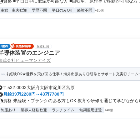
資格 ■平日日中に配達が可能な方 ■自転車、原付等で移動が可能な方 ..
主婦・主夫歓迎
学歴不問
平日のみOK
経験不問
+15個
NEW
派遣社員
半導体装置のエンジニア
株式会社ヒューマンアイズ
未経験OK★世界を飛び回る仕事！海外出張あり◎研修とサポート充実◎チーム
〒532-0003大阪府大阪市淀川区宮原
月給39万2280円～43万7780円
資格 未経験・ブランクのある方もOK 教育や研修を通じて学びながら成長
制服あり
業界未経験歓迎
ランチタイム
無期雇用派遣
+40個