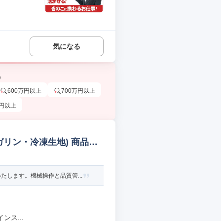
気になる
う
600万円以上
700万円以上
万円以上
ガリン・冷凍生地) 商品企
します。機械操作と品質管...
ス...