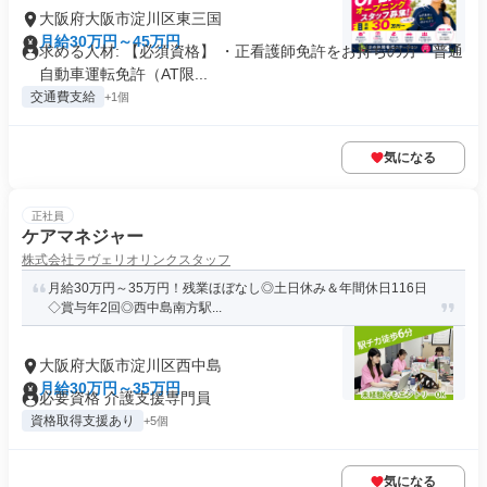
大阪府大阪市淀川区東三国
月給30万円～45万円
求める人材: 【必須資格】 ・正看護師免許をお持ちの方・普通
自動車運転免許（AT限...
交通費支給
+1個
気になる
正社員
ケアマネジャー
株式会社ラヴェリオリンクスタッフ
月給30万円～35万円！残業ほぼなし◎土日休み＆年間休日116日
◇賞与年2回◎西中島南方駅...
大阪府大阪市淀川区西中島
月給30万円～35万円
必要資格 介護支援専門員
資格取得支援あり
+5個
気になる