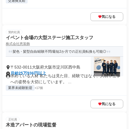
交通費支給
気になる
契約社員
イベント会場の大型ステージ施工スタッフ
株式会社恵装飾
髪色・髪型自由/経験不問/最短2か月での正社員転換も可能◎
〒532-0011大阪府大阪市淀川区西中島
月給25万936円以上
求めている人材 私たちは見た目、経験ではなく、人柄や仕事
への姿勢を大切にしています。 ...
業界未経験歓迎
+17個
気になる
正社員
木造アパートの現場監督