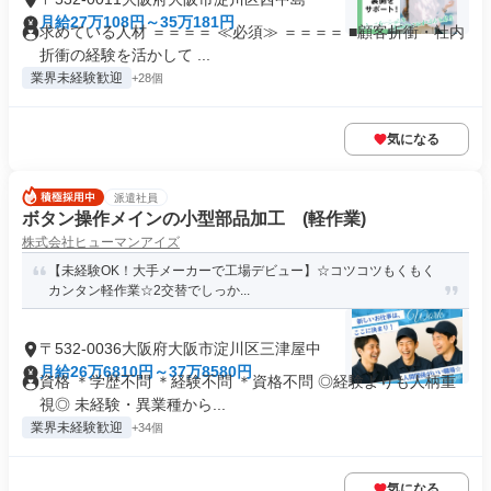
月給27万108円～35万181円
求めている人材 ＝＝＝＝ ≪必須≫ ＝＝＝＝ ■顧客折衝・社内
折衝の経験を活かして ...
業界未経験歓迎
+28個
気になる
派遣社員
ボタン操作メインの小型部品加工 (軽作業)
株式会社ヒューマンアイズ
【未経験OK！大手メーカーで工場デビュー】☆コツコツもくもく
カンタン軽作業☆2交替でしっか...
〒532-0036大阪府大阪市淀川区三津屋中
月給26万6810円～37万8580円
資格 ＊学歴不問 ＊経験不問 ＊資格不問 ◎経験よりも人柄重
視◎ 未経験・異業種から...
業界未経験歓迎
+34個
気になる