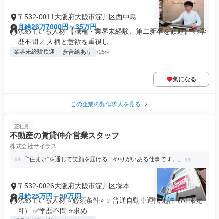
〒532-0011大阪府大阪市淀川区西中島
月給26万7000円～35万円
求めている人材 【職種・業界未経験、第二新卒を歓迎】 ◎学
歴不問／ 人柄と意欲を重視し...
業界未経験歓迎
歩合給あり
+25個
気になる
この企業の類似求人を見る
正社員
不動産の賃貸仲介営業スタッフ
株式会社サイラス
「“住まい”を通じて笑顔を届ける、やりがいある仕事です。」
〒532-0026大阪府大阪市淀川区塚本
月給25万円～50万円
求めている人材 ⭐必須条件⭐ ✅普通自動車運転免許（AT限定
可） ✅学歴不問 ⭐求め...