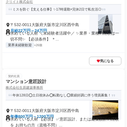
クリイト株式会社
ミスを防ぐ【支える仕事】✨17時退勤×完休2日で私生活◎
〒532-0011大阪府大阪市淀川区西中島
月給22万円～24万円
求めている人材 ＼未経験者活躍中／ ✨業界・業種の経験は一
切不問✨ 【必須条件】 ＊...
業界未経験歓迎
+26個
気になる
契約社員
マンション意匠設計
株式会社生原建築事務所
年休128日⭕土日祝休み⭕転勤なし⭕業績好調に伴う増員募集！
〒532-0011大阪府大阪市淀川区西中島
年俸800万円～1200万円
求めている人材 【必須】 ✅意匠設計、または建築設計の経験
を お持ちの方（資格不問）...