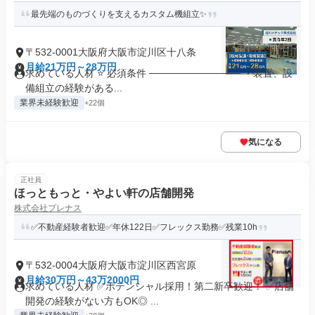
最先端のものづくりを支えるカスタム機組立✨
〒532-0001大阪府大阪市淀川区十八条
月給21万円～28万円
求めている人材 ⭐ 必須条件 ───────────── ・装置、設
備組立の経験がある...
業界未経験歓迎
+22個
気になる
正社員
ほっともっと・やよい軒の店舗開発
株式会社プレナス
✅不動産経験者歓迎✅年休122日✅フレックス勤務✅残業10h
〒532-0004大阪府大阪市淀川区西宮原
月給30万円～43万2000円
求めている人材 ✅ポテンシャル採用！第二新卒歓迎！ ✅店舗
開発の経験がない方もOK◎ ...