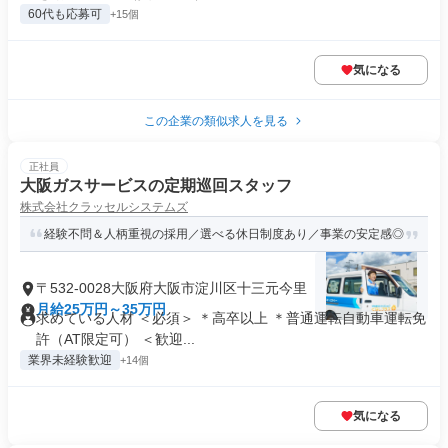
60代も応募可
+15個
気になる
この企業の類似求人を見る
正社員
大阪ガスサービスの定期巡回スタッフ
株式会社クラッセルシステムズ
経験不問＆人柄重視の採用／選べる休日制度あり／事業の安定感◎
〒532-0028大阪府大阪市淀川区十三元今里
月給25万円～35万円
求めている人材 ＜必須＞ ＊高卒以上 ＊普通運転自動車運転免
許（AT限定可） ＜歓迎...
業界未経験歓迎
+14個
気になる