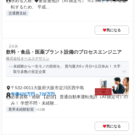
求める人材: ◆要普通免許（AT限定可） ※2.95tトラックを運
転するため、 平成...
交通費支給
気になる
正社員
飲料・食品・医薬プラント設備のプロセスエンジニア
株式会社オーエスデザイン
未経験から一生モノの技術を。 賞与最大6ヶ月分×土日休み！ 大手
取引多数の安定企業
〒532-0011大阪府大阪市淀川区西中島
年俸420万円～720万円
必要資格・経験 【必須】 普通自動車運転免許（AT限定可）の
み！ 学歴不問・未経験...
業界未経験歓迎
+11個
気になる