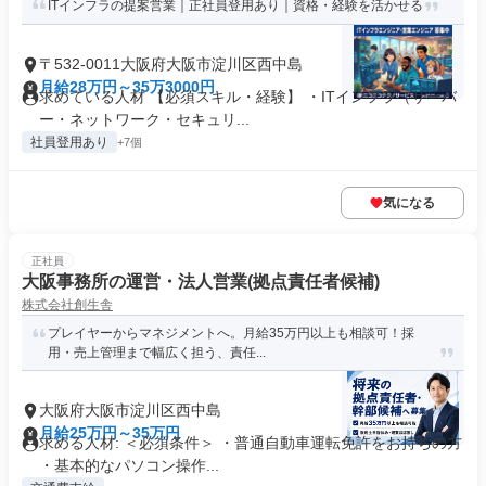
ITインフラの提案営業｜正社員登用あり｜資格・経験を活かせる
〒532-0011大阪府大阪市淀川区西中島
月給28万円～35万3000円
求めている人材 【必須スキル・経験】 ・ITインフラ（サーバ
ー・ネットワーク・セキュリ...
社員登用あり
+7個
気になる
正社員
大阪事務所の運営・法人営業(拠点責任者候補)
株式会社創生舎
プレイヤーからマネジメントへ。月給35万円以上も相談可！採
用・売上管理まで幅広く担う、責任...
大阪府大阪市淀川区西中島
月給25万円～35万円
求める人材: ＜必須条件＞ ・普通自動車運転免許をお持ちの方
・基本的なパソコン操作...