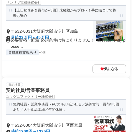
サンリツ電機株式会社
【土日祝休み＆賞与2～3回】未経験からプロへ！手に職つけて将
来も安心
〒532-0031大阪府大阪市淀川区加島
月給23万円～45万円
必要資格・経験 必須条件は特にありません！ Must currently p
osse...
資格取得支援あり
+4個
気になる
契約社員
契約社員/営業事務員
ユキグニファクトリー株式会社
契約社員＜営業事務員＞PCスキル活かせる／決算賞与・賞与年3回
あり／大手食品工場／年間休日...
〒532-0004大阪府大阪市淀川区西宮原
時給1200円～1335円