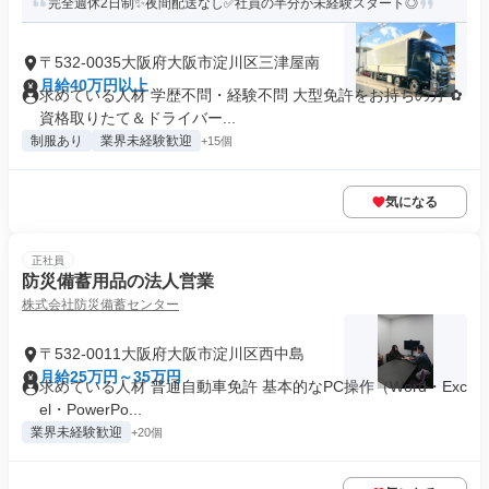
完全週休2日制✨夜間配送なし✅社員の半分が未経験スタート◎
〒532-0035大阪府大阪市淀川区三津屋南
月給40万円以上
求めている人材 学歴不問・経験不問 大型免許をお持ちの方 ✿
資格取りたて＆ドライバー...
制服あり
業界未経験歓迎
+15個
気になる
正社員
防災備蓄用品の法人営業
株式会社防災備蓄センター
〒532-0011大阪府大阪市淀川区西中島
月給25万円～35万円
求めている人材 普通自動車免許 基本的なPC操作（Word・Exc
el・PowerPo...
業界未経験歓迎
+20個