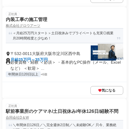
正社員
内装工事の施工管理
株式会社グロウアーツ
＜月給25万円スタート＞土日祝休みでプライベートも充実◎残業
月20時間程度と少なめ！
〒532-0011大阪府大阪市淀川区西中島
月給25万円～35万円
必要資格・経験 ＜必須＞ ・基本的なPC操作（メール、Excel
など） ＜歓迎＞ ...
年間休日120日以上
+6個
気になる
正社員
駅前事業所のケアマネ/土日祝休み/年休126日/経験不問
合同会社D＆W
＼年間休日126日／＼完全週休2日制／＼未経験OK／ 只今、業務絶