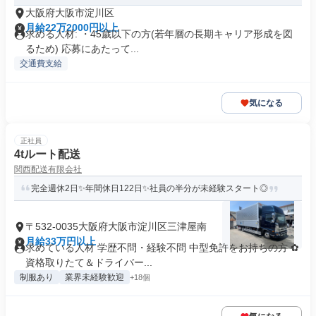
大阪府大阪市淀川区
月給22万2000円以上
求める人材: ・45歲以下の方(若年層の長期キャリア形成を図
るため) 応募にあたって...
交通費支給
気になる
正社員
4tルート配送
関西配送有限会社
完全週休2日✨年間休日122日✨社員の半分が未経験スタート◎
〒532-0035大阪府大阪市淀川区三津屋南
月給33万円以上
求めている人材 学歴不問・経験不問 中型免許をお持ちの方 ✿
資格取りたて＆ドライバー...
制服あり
業界未経験歓迎
+18個