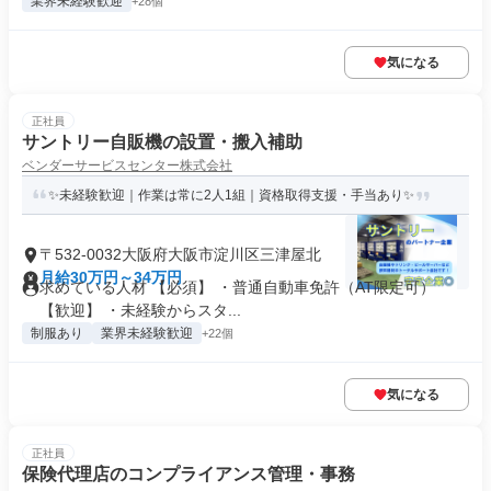
業界未経験歓迎
+28個
気になる
正社員
サントリー自販機の設置・搬入補助
ベンダーサービスセンター株式会社
✨未経験歓迎｜作業は常に2人1組｜資格取得支援・手当あり✨
〒532-0032大阪府大阪市淀川区三津屋北
月給30万円～34万円
求めている人材 【必須】 ・普通自動車免許（AT限定可）
【歓迎】 ・未経験からスタ...
制服あり
業界未経験歓迎
+22個
気になる
正社員
保険代理店のコンプライアンス管理・事務