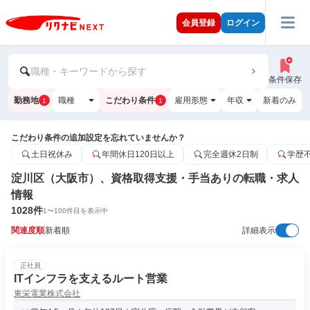
会員登録
ログイン
職種・キーワードから探す
条件保存
勤務地
職種
こだわり条件
雇用形態
年収
新着のみ
1
1
こだわり条件の追加設定を忘れていませんか？
土日祝休み
年間休日120日以上
完全週休2日制
学歴
淀川区（大阪市）、資格取得支援・手当ありの転職・求人
情報
1028
件
1
〜
100
件目を表示中
関連度順
新着順
詳細表示
正社員
ITインフラを支えるルート営業
東栄電業株式会社