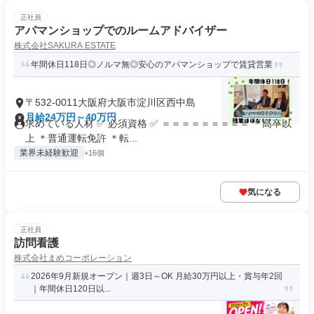
正社員
アパマンショップでのルームアドバイザー
株式会社SAKURA ESTATE
年間休日118日◎ノルマ無◎安心のアパマンショップで賃貸営業
〒532-0011大阪府大阪市淀川区西中島
月給24万円～40万円
求めている人材 ✅ 必須資格 ✅ ＝＝＝＝＝＝＝＝＝ ＊高卒以
上 ＊普通運転免許 ＊転...
業界未経験歓迎
+16個
気になる
正社員
訪問看護
株式会社まめコーポレーション
2026年9月新規オープン｜週3日～OK 月給30万円以上・賞与年2回
｜年間休日120日以...