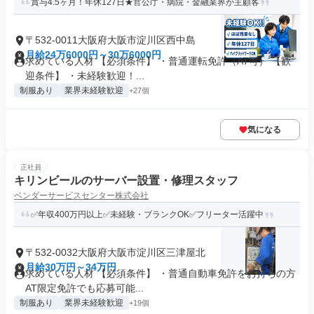
賞与4.5ヶ月！年休127日★官公庁・病院・金融業界が主顧客
〒532-0011大阪府大阪市淀川区西中島
月給24万6000円～30万6000円
求めている人材 【必須条件】 ・普通運転免許（AT可） 【歓
迎条件】 ・未経験歓迎！...
制服あり
業界未経験歓迎
+27個
気になる
正社員
キリンビールのサーバー設置・修理スタッフ
ベンダーサービスセンター株式会社
✅年収400万円以上✅未経験・ブランクOK✅フリーター活躍中
〒532-0032大阪府大阪市淀川区三津屋北
月給30万円～34万円
求めている人材 【必須条件】 ・普通自動車免許をお持ちの方
AT限定免許でも応募可能...
制服あり
業界未経験歓迎
+19個