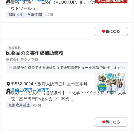
資格・経験 ・「Excel（VLOOKUP、IF、ピボット」や 「クラ
ウドツール（T...
制服あり
学歴不問
+11個
気になる
派遣社員
医薬品の文書作成補助業務
株式会社テクノプロ
基礎から成長できる研修制度で研究職デビューを本気で応援します
〒532-0024大阪府大阪市淀川区十三本町
月給23万円～30万円
求めている人材 【必須条件】 ・化学・バイオ系の大学・大学
院（高等専門学校を含む）卒業...
無期雇用派遣
+14個
気になる