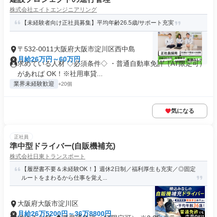
株式会社エイトエンジニアリング
【未経験者向け正社員募集】平均年齢26.5歳/サポート充実
〒532-0011大阪府大阪市淀川区西中島
月給26万円～60万円
求めている人材 ◇必須条件◇ ・普通自動車免許（AT限定可）
があれば OK！※社用車貸...
業界未経験歓迎
+20個
気になる
正社員
準中型ドライバー(自販機補充)
株式会社日東トランスポート
【履歴書不要＆未経験OK！】週休2日制／福利厚生も充実／◎固定
ルートをまわるから仕事を覚え...
大阪府大阪市淀川区
月給26万5200円～36万8800円