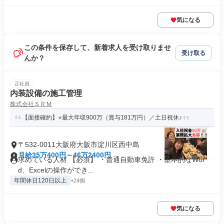
気になる
この条件を保存して、新着求人を受け取りませ
受け取る
んか？
正社員
内装設備の施工管理
株式会社ＳＲＭ
【面接確約】⭐最大年収900万（賞与181万円）／土日祝休♪
〒532-0011大阪府大阪市淀川区西中島
月給35万400円～46万2400円
求めている人材 【必須】 ・普通自動車免許 ・基本的なWor
d、Excelの操作ができ...
年間休日120日以上
+24個
気になる