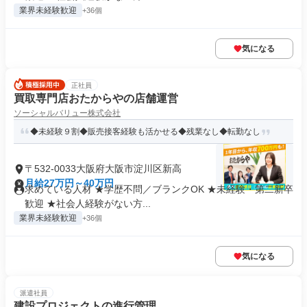
業界未経験歓迎
+36個
気になる
正社員
買取専門店おたからやの店舗運営
ソーシャルバリュー株式会社
◆未経験９割◆販売接客経験も活かせる◆残業なし◆転勤なし
〒532-0033大阪府大阪市淀川区新高
月給27万円～40万円
求めている人材 ★学歴不問／ブランクOK ★未経験・第二新卒
歓迎 ★社会人経験がない方...
業界未経験歓迎
+36個
気になる
派遣社員
建設プロジェクトの進行管理