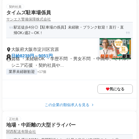
契約社員
タイムズ駐車場係員
サンエス警備保障株式会社
駅近徒歩4分◎【駐車場の係員】未経験・ブランク歓迎！直行・直
帰OK♪週2～OK！
大阪府大阪市淀川区宮原
日給8239円～9051円
資格 ・未経験OK ・学歴不問 ・男女不問 ・中高年、ミドル、
シニア応援 ・契約社員や...
業界未経験歓迎
+17個
気になる
この企業の類似求人を見る
正社員
地場・中距離の大型ドライバー
関西配送有限会社