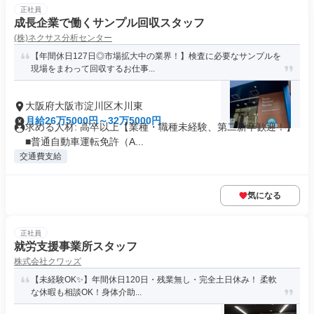
正社員
成長企業で働くサンプル回収スタッフ
(株)ネクサス分析センター
【年間休日127日◎市場拡大中の業界！】検査に必要なサンプルを
現場をまわって回収するお仕事...
大阪府大阪市淀川区木川東
月給26万5000円～32万5000円
求める人材: 高卒以上【業種・職種未経験、第二新卒歓迎！】
■普通自動車運転免許（A...
交通費支給
気になる
正社員
就労支援事業所スタッフ
株式会社クワッズ
【未経験OK✨】年間休日120日・残業無し・完全土日休み！ 柔軟
な休暇も相談OK！身体介助...