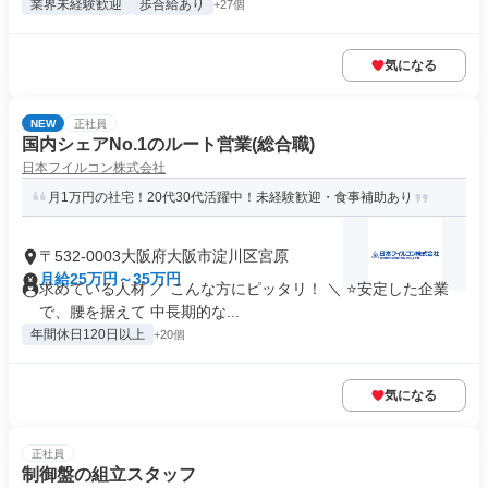
業界未経験歓迎
歩合給あり
+27個
気になる
NEW
正社員
国内シェアNo.1のルート営業(総合職)
日本フイルコン株式会社
月1万円の社宅！20代30代活躍中！未経験歓迎・食事補助あり
〒532-0003大阪府大阪市淀川区宮原
月給25万円～35万円
求めている人材 ／ こんな方にピッタリ！ ＼ ⭐安定した企業
で、腰を据えて 中長期的な...
年間休日120日以上
+20個
気になる
正社員
制御盤の組立スタッフ