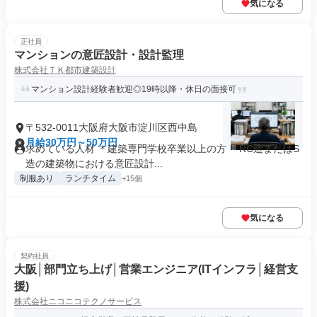
気になる
正社員
マンションの意匠設計・設計監理
株式会社ＴＫ都市建築設計
マンション設計経験者歓迎◎19時以降・休日の面接可
〒532-0011大阪府大阪市淀川区西中島
月給30万円～50万円
求めている人材 ＊建築専門学校卒業以上の方 ＊RC造またはS
造の建築物における意匠設計...
制服あり
ランチタイム
+15個
気になる
契約社員
大阪│部門立ち上げ│営業エンジニア(ITインフラ│経営支
援)
株式会社ニコニコテクノサービス