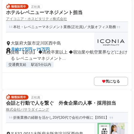
正社員
ホテルレベニューマネジメント担当
アイコニア・ホスピタリティ株式会社
本社・レベニューマネジメント業務(正社員)／大阪オフィス勤務
大阪府大阪市淀川区西中島
月給27万円～75万円
資格 【必須】 ◆高校卒業以上 ◆宿泊業や航空業界などにおけ
る レベニューマネジメント...
交通費支給
駅近5分以内
気になる
正社員
会話と行動で人を繋ぐ 外食企業の人事・採用担当
株式会社バサラダイニング
折衝業務の経験を活かし20代30代で会社の中枢に【0501】
〒532-0011大阪府大阪市淀川区西中島