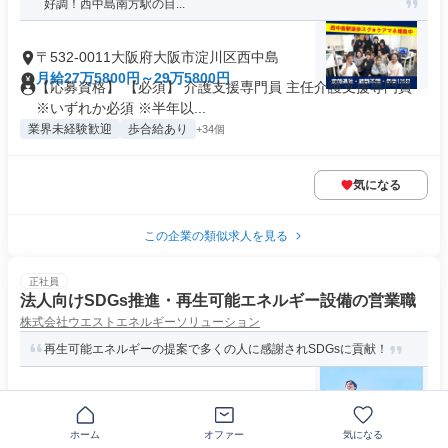
好調！西中島南方駅の目...
〒532-0011大阪府大阪市淀川区西中島
月給27万5800円～29万5800円
【応募資格】 【必須】 介護支援専門員 主任介護支援専門員
※いずれか必須 ※半年以...
業界未経験歓迎
歩合給あり
+34個
気になる
この企業の類似求人を見る
正社員
法人向けSDGs推進・再生可能エネルギー設備の営業職
株式会社ウエストエネルギーソリューション
再生可能エネルギーの提案で多くの人に感謝されSDGsに貢献！
〒532-0011大阪府大阪市淀川区西中島
月給30万円～100万円
求めている人材 普通自動車免許（AT限定可） 学歴不問 ◆人
ホーム
オファー
気になる