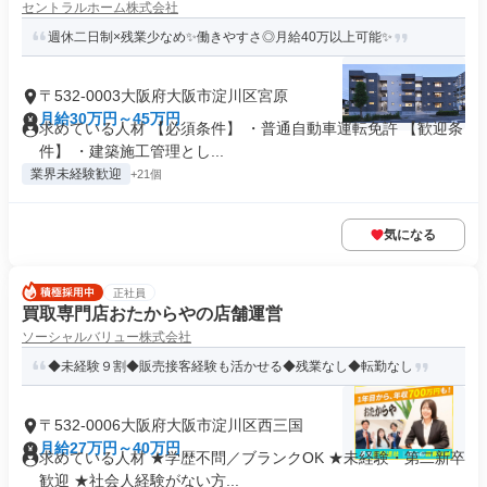
セントラルホーム株式会社
週休二日制×残業少なめ✨働きやすさ◎月給40万以上可能✨
〒532-0003大阪府大阪市淀川区宮原
月給30万円～45万円
求めている人材 【必須条件】 ・普通自動車運転免許 【歓迎条
件】 ・建築施工管理とし...
業界未経験歓迎
+21個
気になる
正社員
買取専門店おたからやの店舗運営
ソーシャルバリュー株式会社
◆未経験９割◆販売接客経験も活かせる◆残業なし◆転勤なし
〒532-0006大阪府大阪市淀川区西三国
月給27万円～40万円
求めている人材 ★学歴不問／ブランクOK ★未経験・第二新卒
歓迎 ★社会人経験がない方...