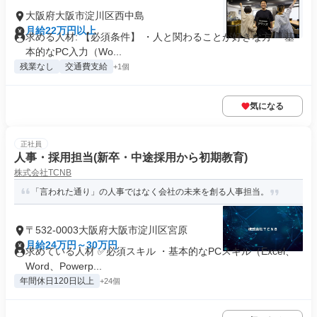
大阪府大阪市淀川区西中島
月給22万円以上
求める人材: 【必須条件】 ・人と関わることが好きな方 ・基
本的なPC入力（Wo...
残業なし
交通費支給
+1個
気になる
正社員
人事・採用担当(新卒・中途採用から初期教育)
株式会社TCNB
「言われた通り」の人事ではなく会社の未来を創る人事担当。
〒532-0003大阪府大阪市淀川区宮原
月給24万円～30万円
求めている人材 ✅必須スキル ・基本的なPCスキル（Excel、
Word、Powerp...
年間休日120日以上
+24個