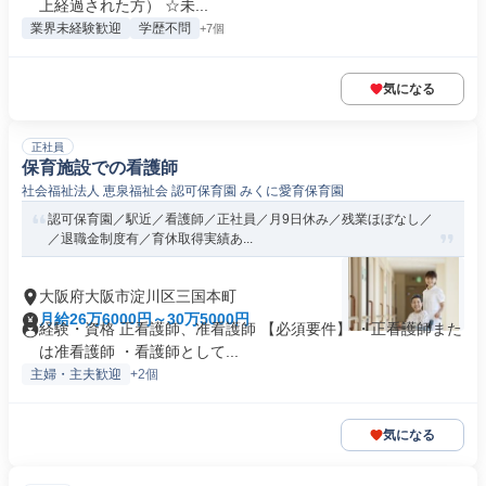
上経過された方） ☆未...
業界未経験歓迎
学歴不問
+7個
気になる
正社員
保育施設での看護師
社会福祉法人 恵泉福祉会 認可保育園 みくに愛育保育園
認可保育園／駅近／看護師／正社員／月9日休み／残業ほぼなし／
／退職金制度有／育休取得実績あ...
大阪府大阪市淀川区三国本町
月給26万6000円～30万5000円
経験・資格 正看護師、准看護師 【必須要件】 ・正看護師また
は准看護師 ・看護師として...
主婦・主夫歓迎
+2個
気になる