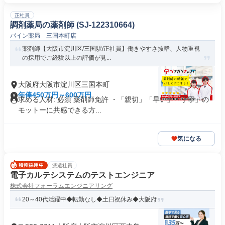
正社員
調剤薬局の薬剤師 (SJ-122310664)
パイン薬局 三国本町店
薬剤師【大阪市淀川区/三国駅/正社員】働きやすさ抜群、人物重視
の採用でご経験以上の評価が見...
大阪府大阪市淀川区三国本町
年俸450万円～600万円
求める人材: 必須 薬剤師免許 ・「親切」「早い」「丁寧」の
モットーに共感できる方...
気になる
派遣社員
電子カルテシステムのテストエンジニア
株式会社フォーラムエンジニアリング
20～40代活躍中◆転勤なし◆土日祝休み◆大阪府