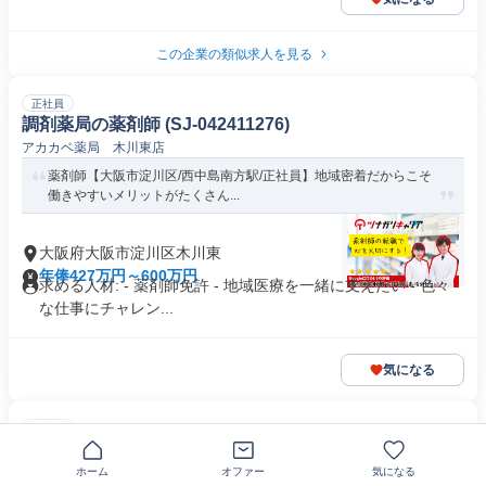
この企業の類似求人を見る
正社員
調剤薬局の薬剤師 (SJ-042411276)
アカカベ薬局 木川東店
薬剤師【大阪市淀川区/西中島南方駅/正社員】地域密着だからこそ
働きやすいメリットがたくさん...
大阪府大阪市淀川区木川東
年俸427万円～600万円
求める人材: - 薬剤師免許 - 地域医療を一緒に支えたい - 色々
な仕事にチャレン...
気になる
正社員
介護福祉士/1日型デイサービス
医療法人すずらん会
ホーム
オファー
気になる