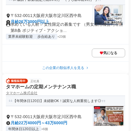
〒532-0011大阪府大阪市淀川区西中島
月給26万3000円以上
求めている人材 ✅女性限定の募集です （男女雇用機会均等法
第8条 ポジティブ・アクショ...
業界未経験歓迎
歩合給あり
+23個
気になる
この企業の類似求人を見る
正社員
タマホームの定期メンテナンス職
タマホーム株式会社
【年間休日120日】未経験OK！誠実な人柄重視します◎
〒532-0011大阪府大阪市淀川区西中島
月給22万4000円～43万6000円
年間休日120日以上
+6個