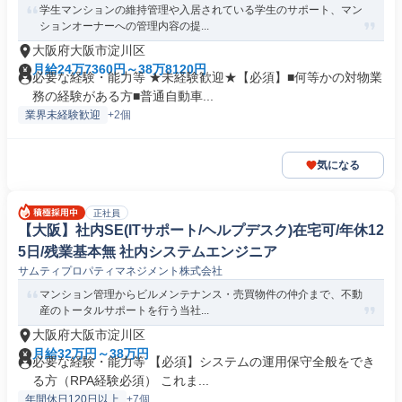
学生マンションの維持管理や入居されている学生のサポート、マン
ションオーナーへの管理内容の提...
大阪府大阪市淀川区
月給24万7360円～38万8120円
必要な経験・能力等 ★未経験歓迎★【必須】■何等かの対物業
務の経験がある方■普通自動車...
業界未経験歓迎
+2個
気になる
正社員
【大阪】社内SE(ITサポート/ヘルプデスク)在宅可/年休12
5日/残業基本無 社内システムエンジニア
サムティプロパティマネジメント株式会社
マンション管理からビルメンテナンス・売買物件の仲介まで、不動
産のトータルサポートを行う当社...
大阪府大阪市淀川区
月給32万円～38万円
必要な経験・能力等 【必須】システムの運用保守全般をでき
る方（RPA経験必須） これま...
年間休日120日以上
+7個