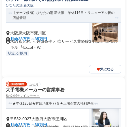
ひなたの湯 新大阪
【チーフ候補】ひなたの湯 新大阪｜年休116日・リニューアル後の
店舗管理
大阪府大阪市淀川区
月給28万円～35万円
求める人材: ＜必須条件＞ ◎サービス業経験3年以上 ◎PCス
キル ┗Excel・W...
駅近5分以内
気になる
正社員
大手電機メーカーの営業事務
株式会社ウイルテック
★年休125日★有給消化率77％★上場企業の福利厚生
〒532-0027大阪府大阪市淀川区
月給23万円～30万円