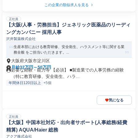
この企業の類似求人を見る
正社員
【大阪/人事・労務担当】ジェネリック医薬品のリーディ
ングカンパニー 採用人事
沢井製薬株式会社
生産本部における教育研修、安全衛生、ハラスメント等に関する業
務全般 をご担当いただきます。...
大阪府大阪市淀川区
月給32万円～50万円
必要な経験・能力等 【必須】 ■製造業での人事労務の経験
（特に教育研修、安全衛生、ハラ...
年間休日120日以上
+5個
気になる
正社員
【大阪】中国本社対応・出向者サポート(人事総務/経費
精算) AQUA/Haier 総務
アクア株式会社