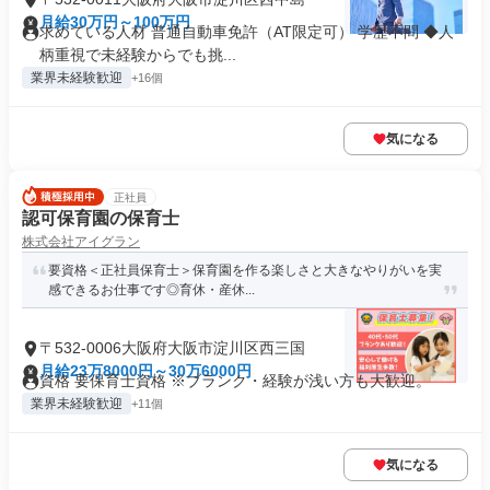
月給30万円～100万円
求めている人材 普通自動車免許（AT限定可） 学歴不問 ◆人
柄重視で未経験からでも挑...
業界未経験歓迎
+16個
気になる
正社員
認可保育園の保育士
株式会社アイグラン
要資格＜正社員保育士＞保育園を作る楽しさと大きなやりがいを実
感できるお仕事です◎育休・産休...
〒532-0006大阪府大阪市淀川区西三国
月給23万8000円～30万6000円
資格 要保育士資格 ※ブランク・経験が浅い方も大歓迎。
業界未経験歓迎
+11個
気になる