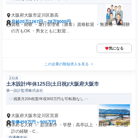
大阪府大阪市淀川区新高
月給20万1267円～28万9000円
資格・経験 ・運行管理者（旅客）資格歓迎 ・無資格・未経験
の方もOK ・男女ともに歓迎...
気になる
この企業の類似求人を見る
正社員
土木設計/年休125日(土日祝)/大阪府大阪市
第一設計監理株式会社
残業月20h程度/年収900万円も可/転勤なし
大阪府大阪市淀川区宮原
年俸459万円～900万円
求める人材: ✅ 必須条件 ・学歴：高卒以上 ・経験： - 土木設
計の経験 - C...
交通費支給