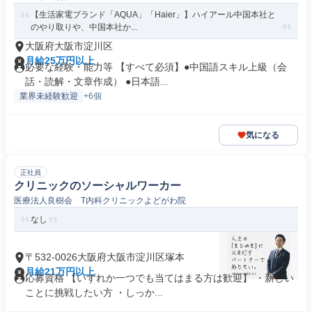
【生活家電ブランド「AQUA」「Haier」】ハイアール中国本社と
のやり取りや、中国本社か...
大阪府大阪市淀川区
月給25万円以上
必要な経験・能力等 【すべて必須】●中国語スキル上級（会
話・読解・文章作成） ●日本語...
業界未経験歓迎
+6個
気になる
正社員
クリニックのソーシャルワーカー
医療法人良樹会 T内科クリニックよどがわ院
なし
〒532-0026大阪府大阪市淀川区塚本
月給21万円以上
応募資格 【いずれか一つでも当てはまる方は歓迎】 ・新しい
ことに挑戦したい方 ・しっか...