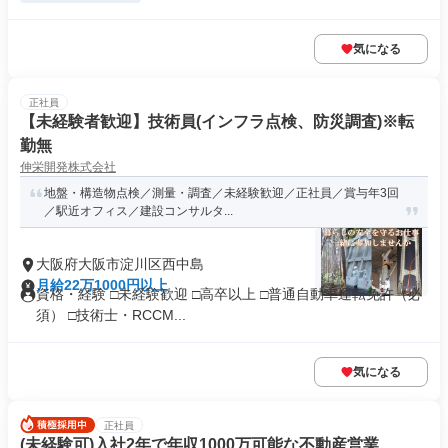
気になる
正社員
【未経験者歓迎】技術員(インフラ点検、防災調査)※転
勤無
伸栄開発株式会社
地盤・構造物点検／測量・調査／未経験歓迎／正社員／賞与年3回
／駅近オフィス／建設コンサルタ...
大阪府大阪市淀川区西中島
月給22万1000円以上
資格・経験 □未経験歓迎 □高卒以上 □普通自動車運転免許（必
須） □技術士・RCCM...
気になる
正社員
(未経験可)入社2年で年収1000万可能な不動産営業