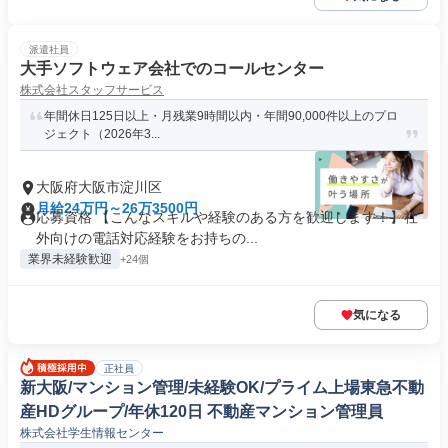
派遣社員
大手ソフトウェア会社でのコールセンター
株式会社スタッフサービス
年間休日125日以上・月残業9時間以内・年間90,000件以上のプロ
ジェクト（2026年3...
大阪府大阪市淀川区
月給24万円～26万3500円
応募資格 【こんなスキルや経験のある方を歓迎します！】社
外向けの電話対応経験をお持ちの...
業界未経験歓迎
+24個
気になる
正社員
新大阪/マンション管理/未経験OK/プライム上場東急不動
産HDグループ/年休120日 不動産マンション管理員
株式会社学生情報センター