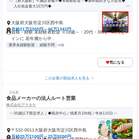
［新大阪駅］≪施設警備≫◆未経験歓迎！◆新幹線好きな方必見◆
入社祝金最大10万円◆
大阪府大阪市淀川区西中島
月給21万3305円～46万1342円
資格・経験 未経験者歓迎 ※18歳～・20代・30代・40代をメ
インに 若年層から中...
業界未経験歓迎
経験不問
+6個
気になる
この企業の類似求人を見る
正社員
食品メーカーの法人ルート営業
株式会社アマタケ
35歳以下限定求人｜◆既存中心／残業月10h程／年休115日
〒532-0011大阪府大阪市淀川区西中島
月給25万2100円～25万9200円