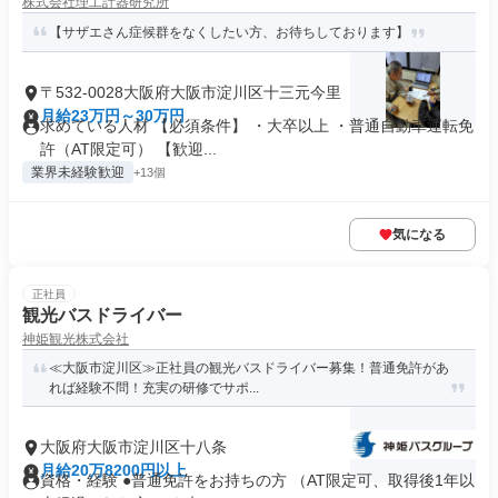
株式会社理工計器研究所
【サザエさん症候群をなくしたい方、お待ちしております】
〒532-0028大阪府大阪市淀川区十三元今里
月給23万円～30万円
求めている人材 【必須条件】 ・大卒以上 ・普通自動車運転免
許（AT限定可） 【歓迎...
業界未経験歓迎
+13個
気になる
正社員
観光バスドライバー
神姫観光株式会社
≪大阪市淀川区≫正社員の観光バスドライバー募集！普通免許があ
れば経験不問！充実の研修でサポ...
大阪府大阪市淀川区十八条
月給20万8200円以上
資格・経験 ●普通免許をお持ちの方 （AT限定可、取得後1年以