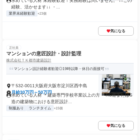
求めている人材 未経験歓迎！実務経験は問いません。 ↓↓この
経験、活かせます↓↓ ・...
業界未経験歓迎
+23個
気になる
正社員
マンションの意匠設計・設計監理
株式会社ＴＫ都市建築設計
マンション設計経験者歓迎◎19時以降・休日の面接可
〒532-0011大阪府大阪市淀川区西中島
月給30万円～50万円
求めている人材 ＊建築専門学校卒業以上の方 ＊RC造またはS
造の建築物における意匠設計...
制服あり
ランチタイム
+15個
気になる