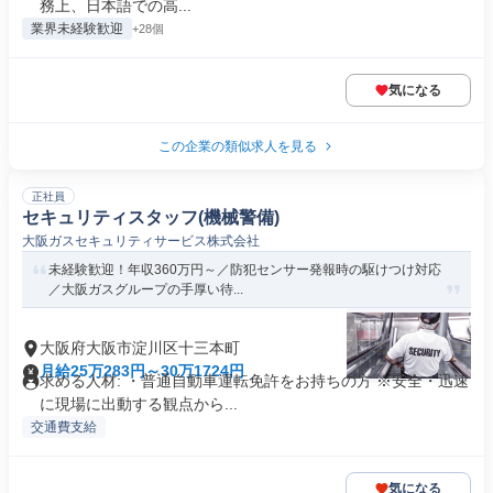
務上、日本語での高...
業界未経験歓迎
+28個
気になる
この企業の類似求人を見る
正社員
セキュリティスタッフ(機械警備)
大阪ガスセキュリティサービス株式会社
未経験歓迎！年収360万円～／防犯センサー発報時の駆けつけ対応
／大阪ガスグループの手厚い待...
大阪府大阪市淀川区十三本町
月給25万283円～30万1724円
求める人材: ・普通自動車運転免許をお持ちの方 ※安全・迅速
に現場に出動する観点から...
交通費支給
気になる