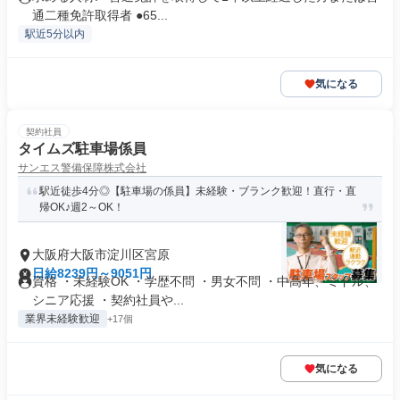
通二種免許取得者 ●65...
駅近5分以内
気になる
契約社員
タイムズ駐車場係員
サンエス警備保障株式会社
駅近徒歩4分◎【駐車場の係員】未経験・ブランク歓迎！直行・直
帰OK♪週2～OK！
大阪府大阪市淀川区宮原
日給8239円～9051円
資格 ・未経験OK ・学歴不問 ・男女不問 ・中高年、ミドル、
シニア応援 ・契約社員や...
業界未経験歓迎
+17個
気になる