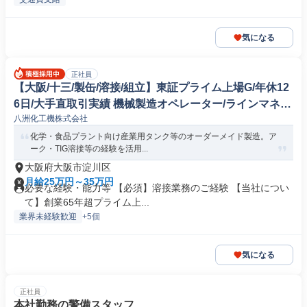
気になる
正社員
【大阪/十三/製缶/溶接/組立】東証プライム上場G/年休12
6日/大手直取引実績 機械製造オペレーター/ラインマネー
八洲化工機株式会社
ジャー
化学・食品プラント向け産業用タンク等のオーダーメイド製造。ア
ーク・TIG溶接等の経験を活用...
大阪府大阪市淀川区
月給25万円～35万円
必要な経験・能力等 【必須】溶接業務のご経験 【当社につい
て】創業65年超プライム上...
業界未経験歓迎
+5個
気になる
正社員
本社勤務の警備スタッフ