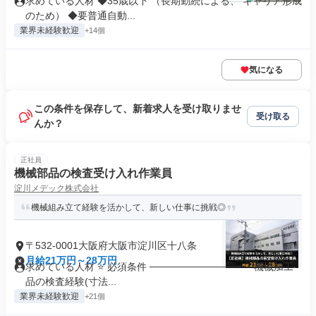
求めている人材 ◆35歳以下 （長期勤続による、 キャリア形成
のため） ◆要普通自動...
業界未経験歓迎
+14個
気になる
この条件を保存して、新着求人を受け取りませ
受け取る
んか？
正社員
機械部品の検査受け入れ作業員
淀川メデック株式会社
機械組み立て経験を活かして、新しい仕事に挑戦◎
〒532-0001大阪府大阪市淀川区十八条
月給21万円～28万円
求めている人材 ⭐ 必須条件 ───────────── ・機械加工
品の検査経験(寸法...
業界未経験歓迎
+21個