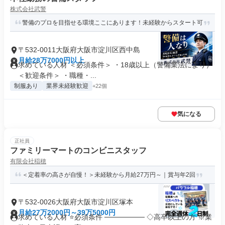
株式会社武警
警備のプロを目指せる環境ここにあります！未経験からスタート可
〒532-0011大阪府大阪市淀川区西中島
月給28万7000円以上
求めている人材 ＜必須条件＞ ・18歳以上（警備業法により）
＜歓迎条件＞ ・職種・...
制服あり
業界未経験歓迎
+22個
気になる
正社員
ファミリーマートのコンビニスタッフ
有限会社稲穂
＜定着率の高さが自慢！＞未経験から月給27万円～｜賞与年2回
〒532-0026大阪府大阪市淀川区塚本
月給27万2000円～39万5000円
求めている人材 ⭐必須条件 ──────── ◇高卒以上の方 ※業