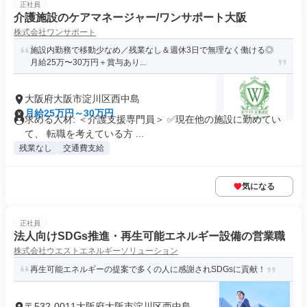
正社員
介護施設のケアマネージャー/ワンサポート大阪
株式会社ワンサポート
施設内勤務で移動少なめ／残業なし＆週休3日で無理なく働ける◎
月給25万〜30万円＋賞与あり...
大阪府大阪市淀川区西中島
月給25万円～30万円
求める人材: ＜介護支援専門員＞ ✅現在他の施設に勤めてい
て、 転職を考えている方 ...
残業なし
交通費支給
気になる
正社員
法人向けSDGs推進・再生可能エネルギー設備の営業職
株式会社ウエストエネルギーソリューション
再生可能エネルギーの提案で多くの人に感謝されSDGsに貢献！
〒532-0011大阪府大阪市淀川区西中島