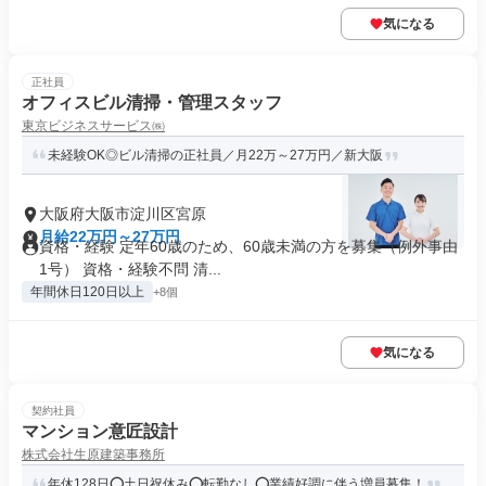
気になる
正社員
オフィスビル清掃・管理スタッフ
東京ビジネスサービス㈱
未経験OK◎ビル清掃の正社員／月22万～27万円／新大阪
大阪府大阪市淀川区宮原
月給22万円～27万円
資格・経験 定年60歳のため、60歳未満の方を募集（例外事由
1号） 資格・経験不問 清...
年間休日120日以上
+8個
気になる
契約社員
マンション意匠設計
株式会社生原建築事務所
年休128日⭕土日祝休み⭕転勤なし⭕業績好調に伴う増員募集！