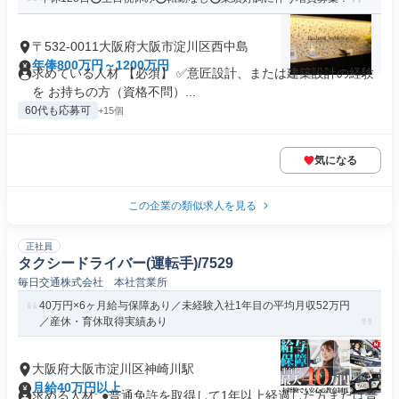
〒532-0011大阪府大阪市淀川区西中島
年俸800万円～1200万円
求めている人材 【必須】 ✅意匠設計、または建築設計の経験
を お持ちの方（資格不問）...
60代も応募可
+15個
気になる
この企業の類似求人を見る
正社員
タクシードライバー(運転手)/7529
毎日交通株式会社 本社営業所
40万円×6ヶ月給与保障あり／未経験入社1年目の平均月収52万円
／産休・育休取得実績あり
大阪府大阪市淀川区神崎川駅
月給40万円以上
求める人材: ●普通免許を取得して1年以上経過した方または普