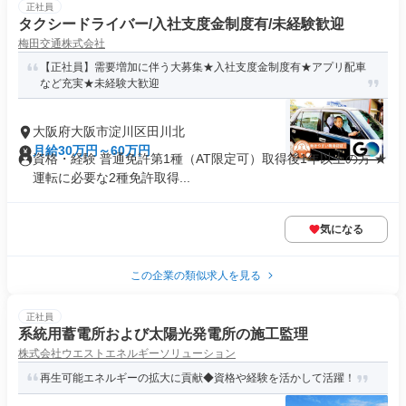
正社員
タクシードライバー/入社支度金制度有/未経験歓迎
梅田交通株式会社
【正社員】需要増加に伴う大募集★入社支度金制度有★アプリ配車
など充実★未経験大歓迎
大阪府大阪市淀川区田川北
月給30万円～60万円
資格・経験 普通免許第1種（AT限定可）取得後1年以上の方 ★
運転に必要な2種免許取得...
気になる
この企業の類似求人を見る
正社員
系統用蓄電所および太陽光発電所の施工監理
株式会社ウエストエネルギーソリューション
再生可能エネルギーの拡大に貢献◆資格や経験を活かして活躍！