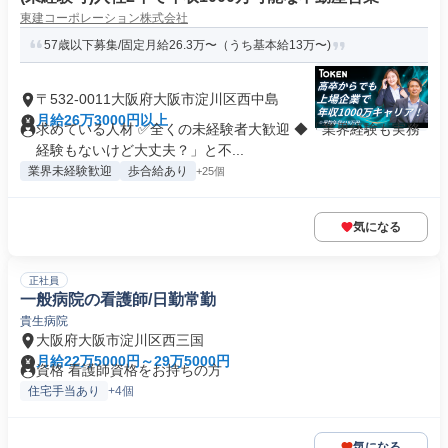
東建コーポレーション株式会社
57歳以下募集/固定月給26.3万〜（うち基本給13万〜)
〒532-0011大阪府大阪市淀川区西中島
月給26万3000円以上
求めている人材 ✅全くの未経験者大歓迎 ◆「業界経験も実務
経験もないけど大丈夫？」と不...
業界未経験歓迎
歩合給あり
+25個
気になる
正社員
一般病院の看護師/日勤常勤
貴生病院
大阪府大阪市淀川区西三国
月給22万5000円～29万5000円
資格 看護師資格をお持ちの方
住宅手当あり
+4個
気になる