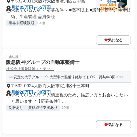
〒532-0011大阪府大阪市淀川区西中島
月給35万円～55万円
求めている人材 ＜応募条件＞ ■高卒以上 ■設計、開発、生産技
術、生産管理 品質保証、...
業界未経験歓迎
+20個
気になる
正社員
阪急阪神グループの自動車整備士
株式会社阪急阪神エムテック
安定の大手グループ✨大型車の整備未経験でもOK！賞与年3回✅
〒532-0024大阪府大阪市淀川区十三本町
月給20万円～30万円
求めている人材 ※人柄重視のため、幅広い方とお会いしたい
と思います! *【応募条件】...
制服あり
資格取得支援あり
+19個
気になる