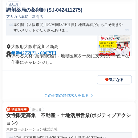
正社員
調剤薬局の薬剤師 (SJ-042411275)
アカカベ薬局 新高店
薬剤師【大阪市淀川区/三国駅/正社員】地域密着だからこそ働きや
すいメリットがたくさんありま...
大阪府大阪市淀川区新高
年俸427万円～600万円
求める人材: 薬剤師免許 - 地域医療を一緒に支えたい - 色々な
仕事にチャレンジし...
気になる
この企業の類似求人を見る
正社員
女性限定募集 不動産・土地活用営業(ポジティブアクシ
ョン)
東建コーポレーション株式会社
57歳以下募集/固定月給26.3万〜（うち基本給13万〜)