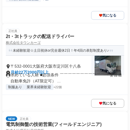
気になる
正社員
2t・3tトラックの配送ドライバー
株式会社タウンカーゴ
未経験歓迎☆土日祝休or完全週休2日！年4回の表彰制度あり♪
〒532-0001大阪府大阪市淀川区十八条
月給22万2000円以上
求めている人材 ■必須条件 ￣￣￣￣￣￣￣￣￣￣￣ ・要普通
自動車免許（AT限定可） ...
制服あり
業界未経験歓迎
+22個
気になる
NEW
正社員
電気制御盤の技術営業(フィールドエンジニア)