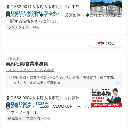
〒532-0011大阪府大阪市淀川区西中島
月給32万4000円～75万円
求めている人材 ◆学歴不問 ＜必須条件＞ ◆これまでの電気に
関する技術をさらに伸ばし...
ランチタイム
+14個
気になる
契約社員
契約社員/営業事務員
ユキグニファクトリー株式会社
契約社員＜営業事務員＞PCスキル活かせる／決算賞与・賞与年3回
あり／大手食品工場／年間休日...
〒532-0004大阪府大阪市淀川区西宮原
時給1200円～1335円
資格・経験 ・「Excel（VLOOKUP、IF、ピボット」や 「クラ
ウドツール（T...
制服あり
学歴不問
+11個