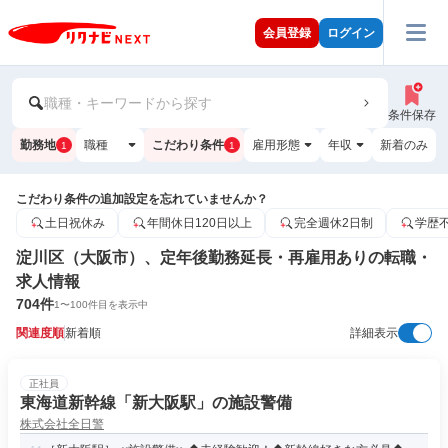
会員登録
ログイン
職種・キーワードから探す
条件保存
勤務地
職種
こだわり条件
雇用形態
年収
新着のみ
1
1
こだわり条件の追加設定を忘れていませんか？
土日祝休み
年間休日120日以上
完全週休2日制
学歴
淀川区（大阪市）、定年後勤務延長・再雇用ありの転職・
求人情報
704
件
1
〜
100
件目を表示中
関連度順
新着順
詳細表示
正社員
東海道新幹線「新大阪駅」の施設警備
株式会社全日警