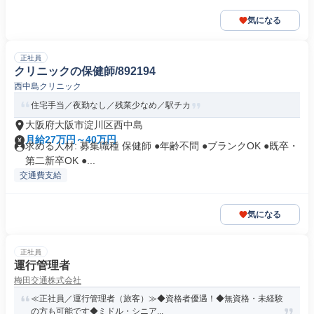
気になる
正社員
クリニックの保健師/892194
西中島クリニック
住宅手当／夜勤なし／残業少なめ／駅チカ
大阪府大阪市淀川区西中島
月給27万円～40万円
求める人材: 募集職種 保健師 ●年齢不問 ●ブランクOK ●既卒・
第二新卒OK ●...
交通費支給
気になる
正社員
運行管理者
梅田交通株式会社
≪正社員／運行管理者（旅客）≫◆資格者優遇！◆無資格・未経験
の方も可能です◆ミドル・シニア...