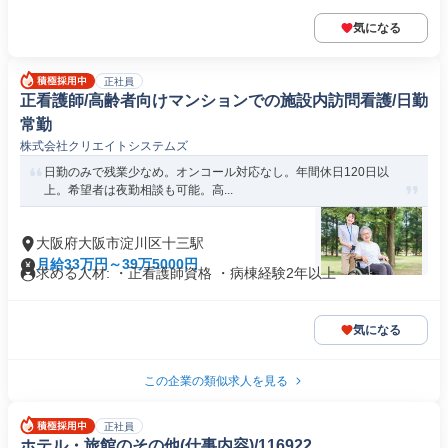
気になる
正社員
正看護師/高齢者向けマンションでの施設内訪問看護/日勤
常勤
株式会社クリエイトシステムズ
日勤のみで残業少なめ。オンコール対応なし。年間休日120日以
上。希望者は夜勤相談も可能。高...
大阪府大阪市淀川区十三駅
月給33万円～39万5000円
求める人材: ・正看護師資格 ・病棟経験2年以上
気になる
この企業の類似求人を見る
正社員
ホテル・旅館のその他(仕事内容)/116922