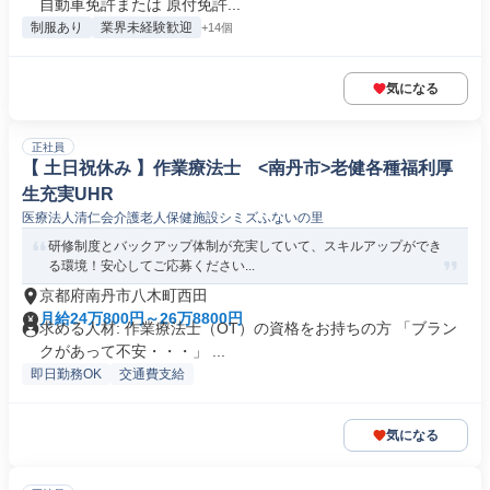
自動車免許または 原付免許...
制服あり
業界未経験歓迎
+14個
気になる
正社員
【 土日祝休み 】作業療法士 <南丹市>老健各種福利厚
生充実UHR
医療法人清仁会介護老人保健施設シミズふないの里
研修制度とバックアップ体制が充実していて、スキルアップができ
る環境！安心してご応募ください...
京都府南丹市八木町西田
月給24万800円～26万8800円
求める人材: 作業療法士（OT）の資格をお持ちの方 「ブラン
クがあって不安・・・」 ...
即日勤務OK
交通費支給
気になる