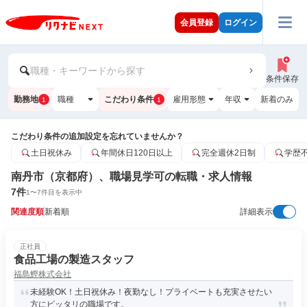
会員登録
ログイン
職種・キーワードから探す
条件保存
勤務地
職種
こだわり条件
雇用形態
年収
新着のみ
1
1
こだわり条件の追加設定を忘れていませんか？
土日祝休み
年間休日120日以上
完全週休2日制
学歴
南丹市（京都府）、職場見学可の転職・求人情報
7
件
1
〜
7
件目を表示中
関連度順
新着順
詳細表示
正社員
食品工場の製造スタッフ
福島鰹株式会社
未経験OK！土日祝休み！夜勤なし！プライベートも充実させたい
方にピッタリの職場です。