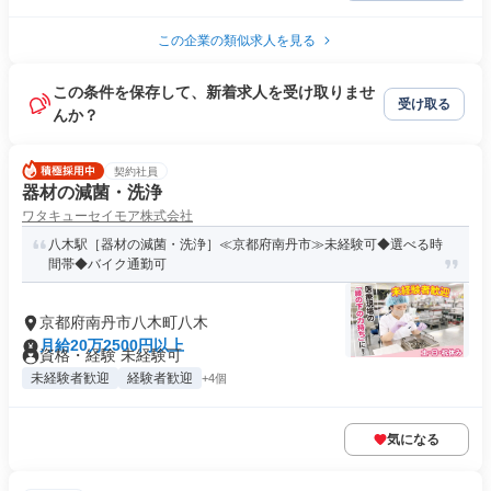
この企業の類似求人を見る
この条件を保存して、新着求人を受け取りませ
受け取る
んか？
契約社員
器材の減菌・洗浄
ワタキューセイモア株式会社
八木駅［器材の減菌・洗浄］≪京都府南丹市≫未経験可◆選べる時
間帯◆バイク通勤可
京都府南丹市八木町八木
月給20万2500円以上
資格・経験 未経験可
未経験者歓迎
経験者歓迎
+4個
気になる