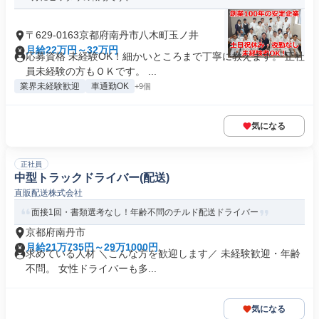
〒629-0163京都府南丹市八木町玉ノ井
月給22万円～32万円
応募資格 未経験OK！細かいところまで丁寧に教えます。 正社
員未経験の方もＯＫです。 ...
業界未経験歓迎
車通勤OK
+9個
気になる
正社員
中型トラックドライバー(配送)
直販配送株式会社
面接1回・書類選考なし！年齢不問のチルド配送ドライバー
京都府南丹市
月給21万735円～29万1000円
求めている人材 ＼こんな方を歓迎します／ 未経験歓迎・年齢
不問。 女性ドライバーも多...
気になる