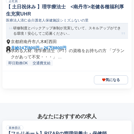
正社員
【 土日祝休み 】理学療法士 <南丹市>老健各種福利厚
生充実UHR
医療法人清仁会介護老人保健施設シミズふないの里
研修制度とバックアップ体制が充実していて、スキルアップができ
る環境！安心してご応募ください...
京都府南丹市八木町西田
月給24万800円～26万8800円
求める人材: 理学療法士（PT）の資格をお持ちの方 「ブラン
クがあって不安・・・」 ...
即日勤務OK
交通費支給
気になる
あなたにおすすめの求人
業務委託
【フルリモート】RIZAPの管理栄養士・保健師