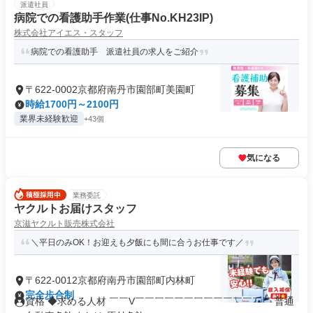
派遣社員
病院での看護助手作業(仕事No.KH23IP)
株式会社アイエス・スタッフ
病院での看護助手 派遣社員の求人をご紹介
〒622-0002京都府南丹市園部町美園町
時給1700円～2100円
業界未経験歓迎
+43個
気になる
業務委託
ヤクルトお届けスタッフ
京滋ヤクルト販売株式会社
＼平日のみOK！お迎えも夕飯にも間に合うお仕事です／
〒622-0012京都府南丹市園部町内林町
完全歩合制
資格 ◆求める人材 ￣￣V￣￣￣￣￣￣￣￣￣￣￣￣￣￣ 普通