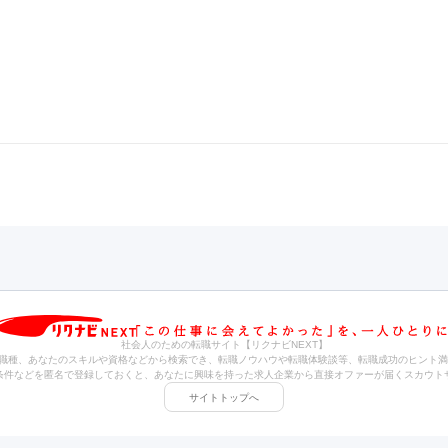
社会人のための転職サイト【リクナビNEXT】
職種、あなたのスキルや資格などから検索でき、転職ノウハウや転職体験談等、転職成功のヒント満
条件などを匿名で登録しておくと、あなたに興味を持った求人企業から直接オファーが届くスカウト
サイトトップへ