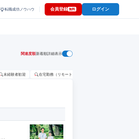
会員登録
ログイン
転職成功ノウハウ
無料
関連度順
新着順
詳細表示
未経験者歓迎
在宅勤務（リモートワーク）OK
家賃補助・住宅手当