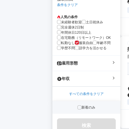
条件をクリア
人気の条件
未経験者歓迎
土日祝休み
完全週休2日制
年間休日120日以上
在宅勤務（リモートワーク）OK
転勤なし
服装自由
年齢不問
学歴不問
語学力を活かせる
雇用形態
年収
すべての条件をクリア
新着のみ
検索