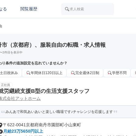
なる
閲覧履歴
求人検索
由
丹市（京都府）、服装自由の転職・求人情報
〜
2
件目を表示中
わり条件の追加設定を忘れていませんか？
土日祝休み
年間休日120日以上
完全週休2日制
学歴不問
正社員
就労継続支援B型の生活支援スタッフ
株式会社アットホーム
みんあで和気あいあいと楽しい職場です♪チャレンジを応援します
〒622-0041京都府南丹市園部町小山東町
月給23万5650円以上