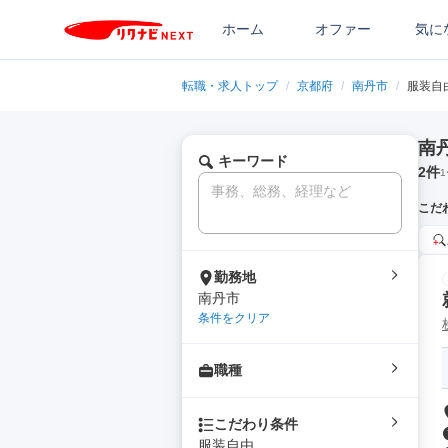
ホーム
オファー
気に
転職・求人トップ
/
京都府
/
南丹市
/
服装自
南
キーワード
2
件
1
こだ
勤務地
南丹市
条件をクリア
職種
こだわり条件
服装自由