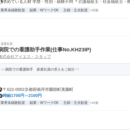
求めている人材 学歴・性別・経験不問 ＊介護福祉士・社会福祉士・精神
業界未経験歓迎
副業・WワークOK
主婦・主夫歓迎
+25個
派遣社員
病院での看護助手作業(仕事No.KH23IP)
株式会社アイエス・スタッフ
病院での看護助手 派遣社員の求人をご紹介
〒622-0002京都府南丹市園部町美園町
時給1700円～2100円
業界未経験歓迎
副業・WワークOK
主婦・主夫歓迎
+41個