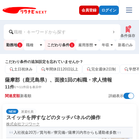
会員登録
ログイン
職種・キーワードから探す
条件保存
勤務地
職種
こだわり条件
雇用形態
年収
新着のみ
1
1
こだわり条件の追加設定を忘れていませんか？
土日祝休み
年間休日120日以上
完全週休2日制
学歴
薩摩郡（鹿児島県）、面接1回の転職・求人情報
11
件
1
〜
11
件目を表示中
関連度順
新着順
詳細表示
NEW
派遣社員
スイッチを押すなどのタッチパネルの操作
株式会社フジワーク
入社祝金20万✅賞与有✅寮完備✅薩摩川内市からも通勤者多数