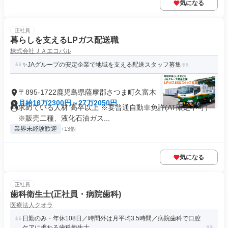
気になる
正社員
暮らしを支えるLPガス配送職
株式会社ＪＡエコパル
✨JAグループの安定企業で地域を支える配送スタッフ募集
〒895-1722鹿児島県薩摩郡さつま町久富木
月給16万2300円～27万2050円
求めている人材 高卒以上 ※要普通自動車免許(AT限定不可）
※販売二種、液化石油ガス...
業界未経験歓迎
+13個
気になる
正社員
歯科衛生士(正社員・病院歯科)
医療法人クオラ
日勤のみ・年休108日／時間外は月平均3.5時間／病院歯科で口腔
ケアに携わる歯科衛生士