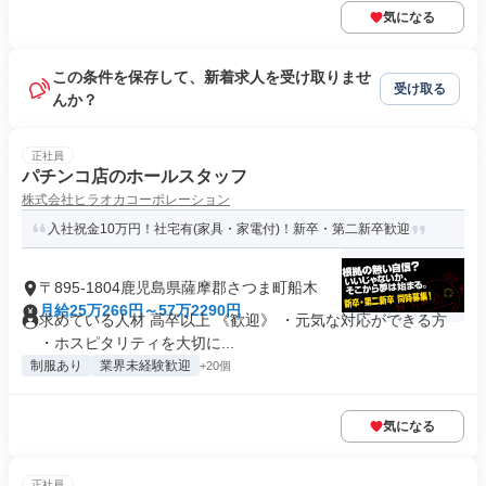
気になる
この条件を保存して、新着求人を受け取りませ
受け取る
んか？
正社員
パチンコ店のホールスタッフ
株式会社ヒラオカコーポレーション
入社祝金10万円！社宅有(家具・家電付)！新卒・第二新卒歓迎
〒895-1804鹿児島県薩摩郡さつま町船木
月給25万266円～57万2290円
求めている人材 高卒以上 《歓迎》 ・元気な対応ができる方
・ホスピタリティを大切に...
制服あり
業界未経験歓迎
+20個
気になる
正社員