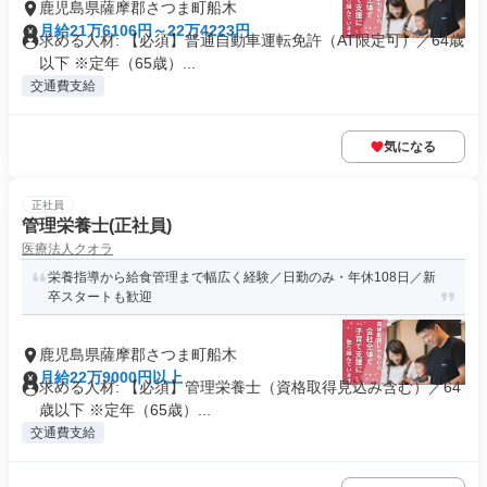
鹿児島県薩摩郡さつま町船木
月給21万6106円～22万4223円
求める人材: 【必須】普通自動車運転免許（AT限定可）／64歳
以下 ※定年（65歳）...
交通費支給
気になる
正社員
管理栄養士(正社員)
医療法人クオラ
栄養指導から給食管理まで幅広く経験／日勤のみ・年休108日／新
卒スタートも歓迎
鹿児島県薩摩郡さつま町船木
月給22万9000円以上
求める人材: 【必須】管理栄養士（資格取得見込み含む）／64
歳以下 ※定年（65歳）...
交通費支給