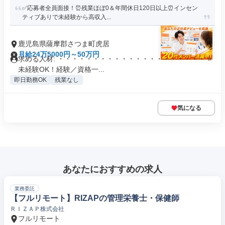
✅応募者全員面接！⏰残業ほぼ0＆年間休日120日以上⏰インセン
ティブありで未経験から高収入...
鹿児島県薩摩郡さつま町虎居
月給24万5000円～50万円
求める人材: ・・・・・・・・・・・・・・・・・・・・・ ⭐
未経験OK！経験／資格一...
即日勤務OK
残業なし
気になる
あなたにおすすめの求人
業務委託
【フルリモート】RIZAPの管理栄養士・保健師
ＲＩＺＡＰ株式会社
フルリモート