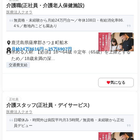
介護職(正社員・介護老人保健施設)
医療法人クオラ
無資格・未経験から月給24万円台〜／年休108日・有給消化率86.
4％／敷地内こども園あり
鹿児島県薩摩郡さつま町船木
月給24万8616円～25万6907円
求める人材: 【必須】18〜64歳 ※定年（65歳）を上限とする
ため／18歳未満の深...
交通費支給
気になる
正社員
介護スタッフ(正社員・デイサービス)
医療法人クオラ
日曜休み・時間外は病院平均月3.5時間／無資格・未経験から正社
員デビュー