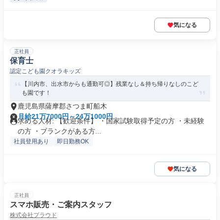
気になる
正社員
保育士
認定こども園クオラキッズ
【川内市、出水市からも通勤可◎】残業なし＆持ち帰りなしのこど
も園です！
鹿児島県薩摩郡さつま町船木
月給21万7000円～24万1000円
求める人材: 【歓迎条件】 ・国家試験取得予定の方 ・未経験
の方 ・ブランクがある方...
社員登用あり
即日勤務OK
気になる
正社員
スマホ販売・ご案内スタッフ
株式会社プラウド