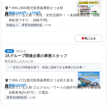
〒895-1800鹿児島県薩摩郡さつま町
時給1400円～1750円
求めている人材 ✨男性・女性活躍中！ ✨未経験者歓迎・経験
者歓迎です◎ ・経験不問(...
制服あり
業界未経験歓迎
+27個
気になる
NEW
契約社員
JAグループ関連企業の事務スタッフ
株式会社ＪＡエコパル
✨安定のJA関連企業で、地域に貢献できる事務のお仕事
〒895-1722鹿児島県薩摩郡さつま町久富木
時給1026円
求めている人材 ◎エクセル・ワードの操作可能な方 ◎要普通
自動車免許(AT可） ◎電話...
業界未経験歓迎
+13個