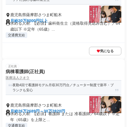
鹿児島県薩摩郡さつま町船木
月給20万8000円以上
求める人材: 【必須】歯科衛生士（資格取得見込み含む）／64
歳以下 ※定年（65歳）...
交通費支給
気になる
正社員
病棟看護師(正社員)
医療法人クオラ
夜勤4回で看護師モデル月収30万円台／チューター制度で新卒・ブ
ランクも安心
鹿児島県薩摩郡さつま町船木
月給26万2689円～30万2820円
求める人材: 【必須】看護師 または 准看護師／64歳以下 ※定
年（65歳）を上限と...
交通費支給