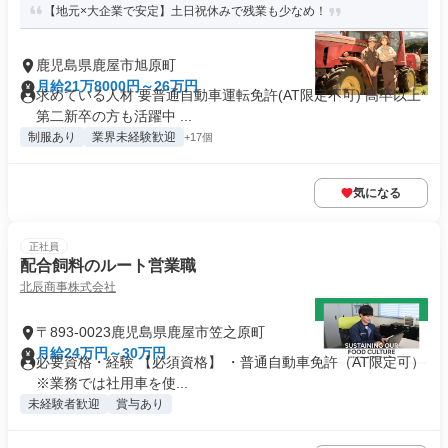
【地元×大企業で安定】土日祝休みで残業も少なめ！
鹿児島県鹿屋市旭原町
月給21万8000円～26万円
求めている人材 要普通自動車運転免許(AT限定不可) 高卒以上*
第二新卒の方も活躍中 ...
制服あり
業界未経験歓迎
+17個
気になる
正社員
配合飼料のルート営業職
北辰商事株式会社
〒893-0023鹿児島県鹿屋市笠之原町
月給24万円～30万円
必要資格・経験 【必須資格】 ・普通自動車免許（AT限定可）
※業務では社用車を使...
未経験者歓迎
賞与あり