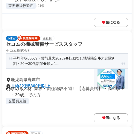
業界未経験歓迎
+21個
気になる
NEW
正社員
セコムの機械警備サービススタッフ
セコム株式会社
平均年収655万・賞与最大202万◆転勤なし地域限定◆未経験9
割・20〜30代活躍◆最大1...
鹿児島県鹿屋市
月給22万5300円以上
求める人材: 業界・職種経験不問！ 【応募資格】 ・高卒以上
・39歳までの方...
交通費支給
気になる
正社員