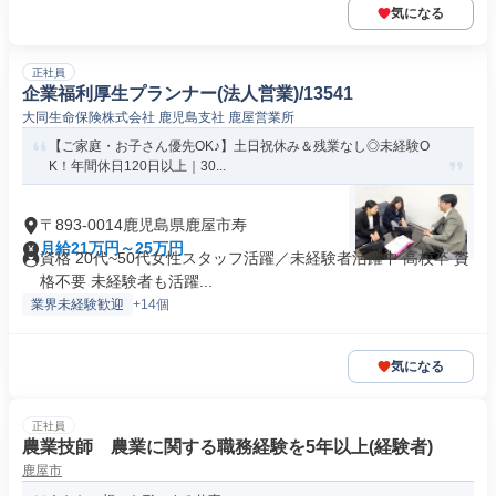
気になる
正社員
企業福利厚生プランナー(法人営業)/13541
大同生命保険株式会社 鹿児島支社 鹿屋営業所
【ご家庭・お子さん優先OK♪】土日祝休み＆残業なし◎未経験O
K！年間休日120日以上｜30...
〒893-0014鹿児島県鹿屋市寿
月給21万円～25万円
資格 20代~50代女性スタッフ活躍／未経験者活躍中 高校卒 資
格不要 未経験者も活躍...
業界未経験歓迎
+14個
気になる
正社員
農業技師 農業に関する職務経験を5年以上(経験者)
鹿屋市