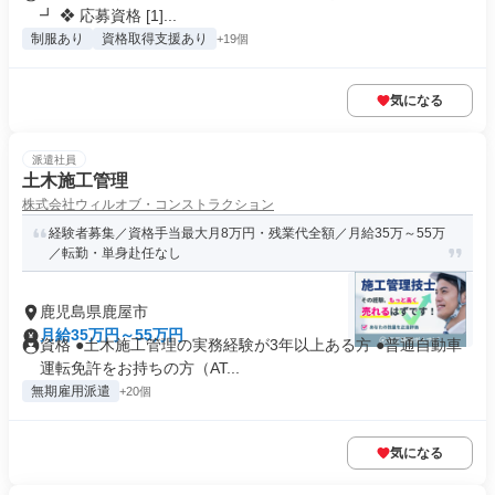
┛ ❖ 応募資格 [1]...
制服あり
資格取得支援あり
+19個
気になる
派遣社員
土木施工管理
株式会社ウィルオブ・コンストラクション
経験者募集／資格手当最大月8万円・残業代全額／月給35万～55万
／転勤・単身赴任なし
鹿児島県鹿屋市
月給35万円～55万円
資格 ●土木施工管理の実務経験が3年以上ある方 ●普通自動車
運転免許をお持ちの方（AT...
無期雇用派遣
+20個
気になる