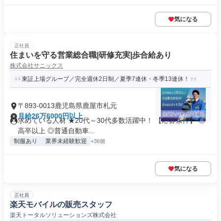
気になる
正社員
住まいを守る営業総合職|研修充実|歩合給あり
株式会社サニックス
東証上場グループ／完全週休2日制／夏季7連休・冬季13連休！
〒893-0013鹿児島県鹿屋市札元
月給26万6000円以上
求めている人材 ★20代～30代多数活躍中！ 【応募条件】 ◎
高卒以上 ◎普通自動車...
制服あり
業界未経験歓迎
+36個
気になる
正社員
楽天モバイルの販売スタッフ
楽天トータルソリューションズ株式会社