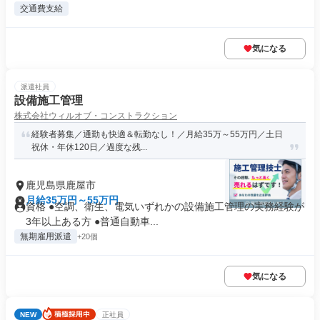
交通費支給
気になる
派遣社員
設備施工管理
株式会社ウィルオブ・コンストラクション
経験者募集／通勤も快適＆転勤なし！／月給35万～55万円／土日
祝休・年休120日／過度な残...
鹿児島県鹿屋市
月給35万円～55万円
資格 ●空調、衛生、電気いずれかの設備施工管理の実務経験が
3年以上ある方 ●普通自動車...
無期雇用派遣
+20個
気になる
NEW
正社員