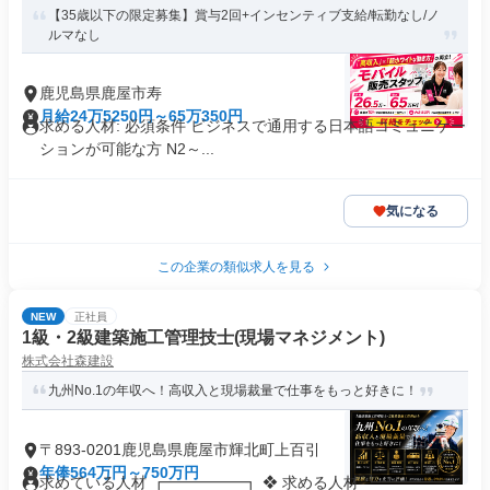
【35歳以下の限定募集】賞与2回+インセンティブ支給/転勤なし/ノ
ルマなし
鹿児島県鹿屋市寿
月給24万5250円～65万350円
求める人材: 必須条件 ビジネスで通用する日本語コミュニケー
ションが可能な方 N2～...
気になる
この企業の類似求人を見る
NEW
正社員
1級・2級建築施工管理技士(現場マネジメント)
株式会社森建設
九州No.1の年収へ！高収入と現場裁量で仕事をもっと好きに！
〒893-0201鹿児島県鹿屋市輝北町上百引
年俸564万円～750万円
求めている人材 ┏━━━━━┓ ❖ 求める人材 ┗━━━━━