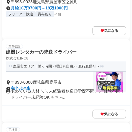
〒893-0023鹿児島県鹿屋市笠之原町
月給16万9700円～19万1000円
フリーター歓迎
賞与あり
+1個
気になる
業務委託
建機レンタカーの陸送ドライバー
株式会社IRO8
鹿屋市エリア｜働く時間・曜日も自由♪＜直行直帰可＞
〒893-0000鹿児島県鹿屋市
完全歩合制
求めている人材 ＼＼未経験者歓迎◎学歴不問／／ 経験不問！
ドライバー未経験OK もちろ...
気になる
正社員