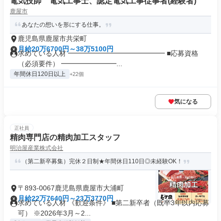
電気技師 電気工事士、認定電気工事従事者(経験者)
鹿屋市
あなたの想いを形にする仕事。
鹿児島県鹿屋市共栄町
月給20万6700円～38万5100円
求めている人材 ━━━━━━━━━━━━━━ ■応募資格
（必須要件） ━━━━━━━━...
年間休日120日以上
+22個
気になる
正社員
精肉専門店の精肉加工スタッフ
明治屋産業株式会社
（第二新卒募集）完休２日制★年間休日110日◎未経験OK！
〒893-0067鹿児島県鹿屋市大浦町
月給22万7640円～23万3770円
求めている人材 《歓迎条件》 ■第二新卒者（既卒3年以内応募
可） ※2026年3月～2...