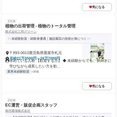
気になる
正社員
植物の出荷管理 - 植物のトータル管理
株式会社三和グリーン
未経験歓迎・経験者優遇｜施設園芸の技術が身につく
〒893-0013鹿児島県鹿屋市札元
月給21万3500円～26万7000円
求めている人材 【歓迎する方】 ◆ 未経験からでも、前向きに
学びながら成長したい方を歓...
業界未経験歓迎
+38個
気になる
正社員
EC運営・販促企画スタッフ
南州農場株式会社