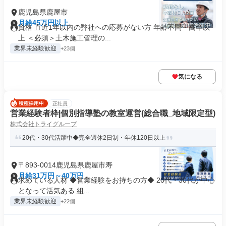
鹿児島県鹿屋市
月給45万円以上
資格 直近1年以内の弊社への応募がない方 年齢不問・高卒以
上 ＜必須＞土木施工管理の...
業界未経験歓迎
+23個
気になる
正社員
営業経験者枠|個別指導塾の教室運営(総合職_地域限定型)
株式会社トライグループ
20代・30代活躍中◆完全週休2日制・年休120日以上
〒893-0014鹿児島県鹿屋市寿
月給31万円～40万円
求めている人材 ◆営業経験をお持ちの方◆ 20代・30代が中心
となって活気ある 組...
業界未経験歓迎
+22個