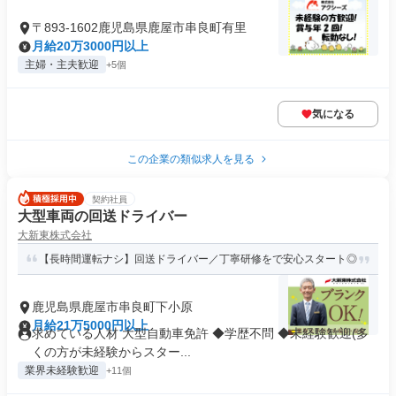
〒893-1602鹿児島県鹿屋市串良町有里
月給20万3000円以上
主婦・主夫歓迎
+5個
気になる
この企業の類似求人を見る
契約社員
大型車両の回送ドライバー
大新東株式会社
【長時間運転ナシ】回送ドライバー／丁寧研修をで安心スタート◎
鹿児島県鹿屋市串良町下小原
月給21万5000円以上
求めている人材 大型自動車免許 ◆学歴不問 ◆未経験歓迎(多
くの方が未経験からスター...
業界未経験歓迎
+11個