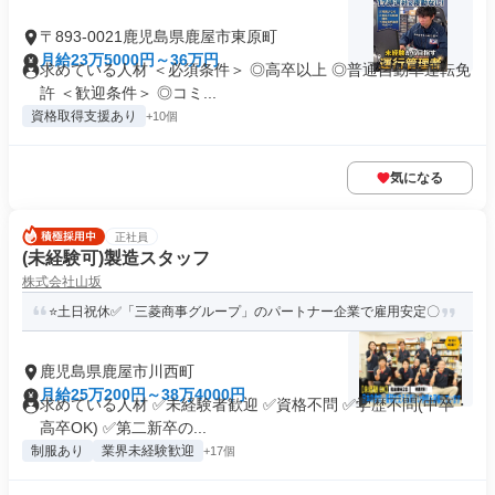
〒893-0021鹿児島県鹿屋市東原町
月給23万5000円～36万円
求めている人材 ＜必須条件＞ ◎高卒以上 ◎普通自動車運転免
許 ＜歓迎条件＞ ◎コミ...
資格取得支援あり
+10個
気になる
正社員
(未経験可)製造スタッフ
株式会社山坂
⭐土日祝休✅「三菱商事グループ」のパートナー企業で雇用安定〇
鹿児島県鹿屋市川西町
月給25万200円～38万4000円
求めている人材 ✅未経験者歓迎 ✅資格不問 ✅学歴不問(中卒・
高卒OK) ✅第二新卒の...
制服あり
業界未経験歓迎
+17個