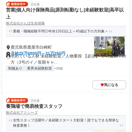
正社員
営業|個人向け保険商品|原則転勤なし|未経験歓迎|高卒以
上
株式会社かんぽ生命保険
業種・職種経験不問◎年休120日以上＜45歳以下の方対象＞
鹿児島県鹿屋市白崎町
月給25万6800円～31万350円
求めている人材 未経験歓迎／人物重視 【必須】 ◎45歳以下の
方（3号のイ／長期キャ...
制服あり
業界未経験歓迎
+36個
気になる
正社員
養鶏場で簡易検査スタッフ
株式会社アクシーズ
女性スタッフ活躍中／未経験スタート大歓迎！誰でもできる簡単な
検査業務！