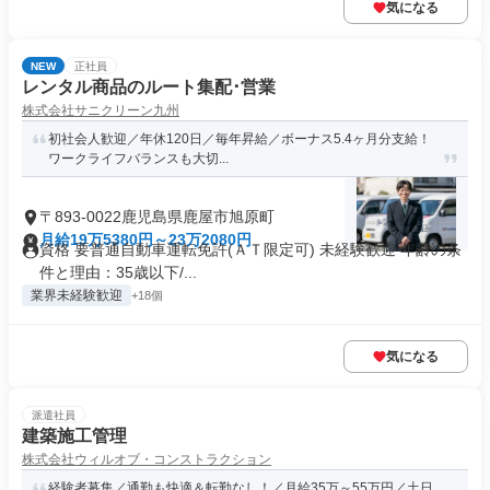
気になる
NEW
正社員
レンタル商品のルート集配･営業
株式会社サニクリーン九州
初社会人歓迎／年休120日／毎年昇給／ボーナス5.4ヶ月分支給！
ワークライフバランスも大切...
〒893-0022鹿児島県鹿屋市旭原町
月給19万5380円～23万2080円
資格 要普通自動車運転免許(ＡＴ限定可) 未経験歓迎 年齢の条
件と理由：35歳以下/...
業界未経験歓迎
+18個
気になる
派遣社員
建築施工管理
株式会社ウィルオブ・コンストラクション
経験者募集／通勤も快適＆転勤なし！／月給35万～55万円／土日