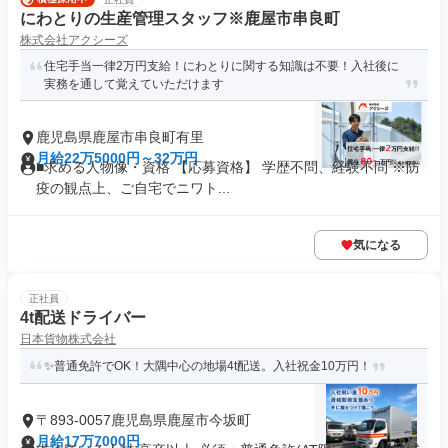
にわとりの生産管理スタッフ※鹿屋市串良町
株式会社アクシーズ
住宅手当一律2万円支給！にわとりに関する知識は不要！入社後に
実務を通して覚えていただけます
鹿児島県鹿屋市串良町有里
月給22万5000円～32万円
■求める人物像・資格 【応募資格】 学歴不問、経験不問 ※防
疫の観点上、ご自宅でニワト...
気になる
正社員
4t配送ドライバー
日本貨物株式会社
✨普通免許でOK！大隅中心の地場4t配送。入社祝金10万円！
〒893-0057鹿児島県鹿屋市今坂町
月給17万7000円