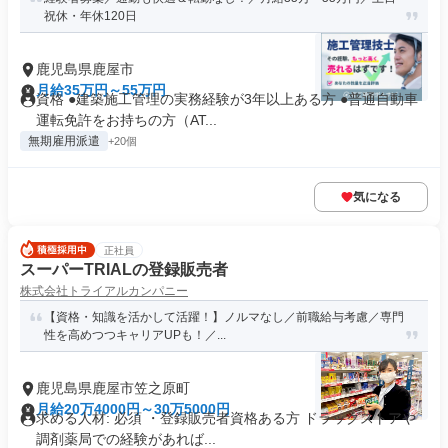
祝休・年休120日
鹿児島県鹿屋市
月給35万円～55万円
資格 ●建築施工管理の実務経験が3年以上ある方 ●普通自動車
運転免許をお持ちの方（AT...
無期雇用派遣
+20個
気になる
正社員
スーパーTRIALの登録販売者
株式会社トライアルカンパニー
【資格・知識を活かして活躍！】ノルマなし／前職給与考慮／専⾨
性を⾼めつつキャリアUPも！／...
鹿児島県鹿屋市笠之原町
月給20万4000円～30万5000円
求める人材: 必須 ・登録販売者資格ある方 ドラッグストアや
調剤薬局での経験があれば...