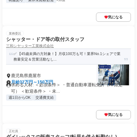
制服あり
業界未経験歓迎
+38個
気になる
業務委託
シャッター・ドア等の取付スタッフ
三和シヤッター工業株式会社
✅ 【45歳未満の方対象！】月収100万も可！業界No.1シェアで業
務量安定＆営業活動なし...
鹿児島県鹿屋市
月給32万円～150万円
求める人材: ＜必須条件＞ ・普通自動車運転免許（AT限定
可） ＜歓迎条件＞ ・未...
週1日からOK
交通費支給
気になる
正社員
ダイレックスの販売スタッフ(転居を伴う転勤なし)