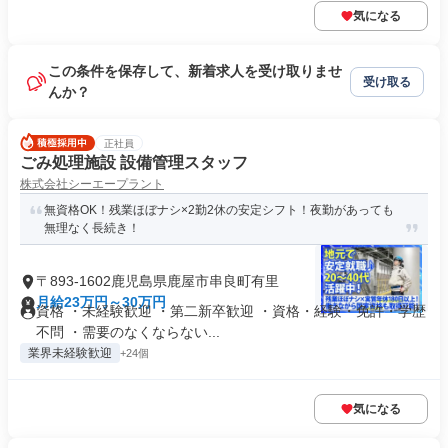
気になる
この条件を保存して、新着求人を受け取りませ
受け取る
んか？
正社員
ごみ処理施設 設備管理スタッフ
株式会社シーエープラント
無資格OK！残業ほぼナシ×2勤2休の安定シフト！夜勤があっても
無理なく長続き！
〒893-1602鹿児島県鹿屋市串良町有里
月給23万円～30万円
資格 ・未経験歓迎 ・第二新卒歓迎 ・資格・経験・免許・学歴
不問 ・需要のなくならない...
業界未経験歓迎
+24個
気になる