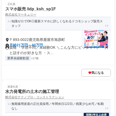
正社員
スマホ販売 /idp_ksh_sp1F
株式会社マーキュリー
知識ゼロでOK◎最新スマホに詳しくなれるドコモショップ販売ス
タッフ
〒893-0022鹿児島県鹿屋市旭原町
月給21万円～40万円
資格 ・学歴不問／未経験OK ＼こんな方にピッタリ！／ ・人
と話すのが好きな方 ・ス...
業界未経験歓迎
+17個
気になる
派遣社員
水力発電所の土木の施工管理
株式会社テクノプロ・コンストラクション
無期雇用派遣の正社員採用／年間休日122日／残業少なめ可／転勤
なし