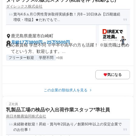
ダイレックス株式会社
賞与4.6ヵ月◎男性育休取得実績多数！月8～10日休み【15期連続
増収・増益】★だれでもで...
鹿児島県鹿屋市白崎町
月給17万3800円～25万5500円
応募資格 学歴不問 ※中卒や高卒の方も活躍！ ※販売職は初め
てという方、歓迎します。...
フリーター歓迎
学歴不問
+6個
気になる
この企業の類似求人を見る
正社員
乳製品工場の検品や入出荷作業スタッフ*準社員
南日本酪農協同株式会社
未経験者歓迎！昇給・賞与年2回あり／創業60年以上の安定企業で
のお仕事！