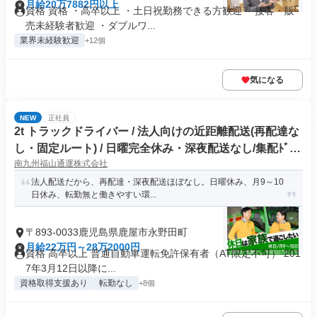
月給20万7882円以上
資格 資格 ・高卒以上 ・土日祝勤務できる方歓迎 ・接客・販
売未経験者歓迎 ・ダブルワ...
業界未経験歓迎
+12個
気になる
NEW
正社員
2t トラックドライバー / 法人向けの近距離配送(再配達な
し・固定ルート) / 日曜完全休み・深夜配送なし/集配ﾄﾞﾗｲ
南九州福山通運株式会社
ﾊﾞｰ2t(正社員)
法人配送だから、再配達・深夜配送ほぼなし。日曜休み、月9～10
日休み、転勤無と働きやすい環...
〒893-0033鹿児島県鹿屋市永野田町
月給22万円～28万2000円
資格 高卒以上 普通自動車運転免許保有者（AT限定不可） 201
7年3月12日以降に...
資格取得支援あり
転勤なし
+8個