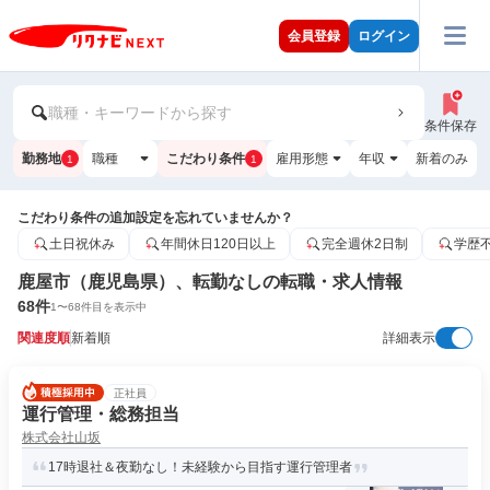
会員登録
ログイン
職種・キーワードから探す
条件保存
勤務地
職種
こだわり条件
雇用形態
年収
新着のみ
1
1
こだわり条件の追加設定を忘れていませんか？
土日祝休み
年間休日120日以上
完全週休2日制
学歴
鹿屋市（鹿児島県）、転勤なしの転職・求人情報
68
件
1
〜
68
件目を表示中
関連度順
新着順
詳細表示
正社員
運行管理・総務担当
株式会社山坂
17時退社＆夜勤なし！未経験から目指す運行管理者