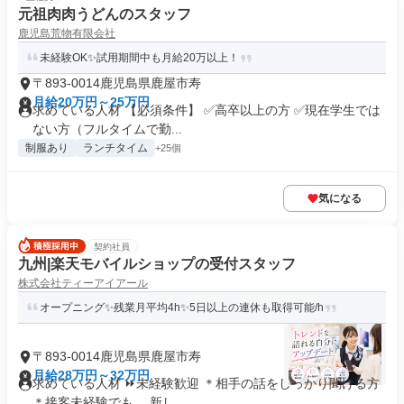
元祖肉肉うどんのスタッフ
鹿児島荒物有限会社
未経験OK✨試用期間中も月給20万以上！
〒893-0014鹿児島県鹿屋市寿
月給20万円～25万円
求めている人材 【必須条件】 ✅高卒以上の方 ✅現在学生では
ない方（フルタイムで勤...
制服あり
ランチタイム
+25個
気になる
契約社員
九州|楽天モバイルショップの受付スタッフ
株式会社ティーアイアール
オープニング✨残業月平均4h✨5日以上の連休も取得可能/h
〒893-0014鹿児島県鹿屋市寿
月給28万円～32万円
求めている人材 ⏩未経験歓迎 ＊相手の話をしっかり聞ける方
＊接客未経験でも、 新し...