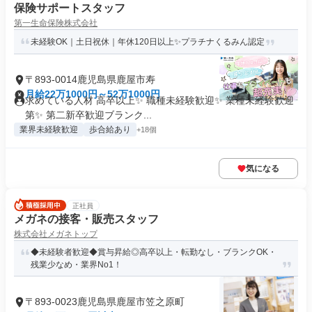
保険サポートスタッフ
第一生命保険株式会社
未経験OK｜土日祝休｜年休120日以上✨プラチナくるみん認定
〒893-0014鹿児島県鹿屋市寿
月給22万1000円～52万1000円
求めている人材 高卒以上✨ 職種未経験歓迎✨ 業種未経験歓迎
第✨ 第二新卒歓迎ブランク...
業界未経験歓迎
歩合給あり
+18個
気になる
正社員
メガネの接客・販売スタッフ
株式会社メガネトップ
◆未経験者歓迎◆賞与昇給◎高卒以上・転勤なし・ブランクOK・
残業少なめ・業界No1！
〒893-0023鹿児島県鹿屋市笠之原町