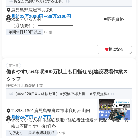
あなたの想いを形にする仕事。
鹿児島県鹿屋市共栄町
月給23万2000円～38万5100円
求めている人材 ━━━━━━━━━━━━━━ ■応募資格
（必須要件） ━━━━━━━━...
年間休日120日以上
+21個
気になる
正社員
働きやすい&年収900万以上も目指せる|建設現場作業ス
タッフ
株式会社小原鉄筋工業
【年休120日X未経験歓迎】＃資格取得支援 ＃寮費無料⭐️
〒893-1601鹿児島県鹿屋市串良町細山田
月給24万円～37万円
求めている人材 未経験歓迎✅経験者は優遇✅ 職歴・学歴・資
格は不問です!! <歓迎条...
制服あり
業界未経験歓迎
+32個