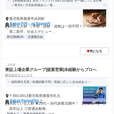
【未経験歓迎】自社ブランドの"売れる仕組み"を一緒につくる仕事
／賞与4ヶ月支給実績あり／基...
鹿児島県鹿屋市浜田町
月給20万円～26万6000円
求める人材: ＼学歴・経験・資格は一切不問！／ ◎未経験者、
第二新卒、社会人デビュー...
即日勤務OK
交通費支給
気になる
正社員
東証上場企業グループ|提案営業|未経験からプロへ
株式会社サニックス
福利厚生充実／転職回数不問／実績に応じた歩合給あり
〒893-0013鹿児島県鹿屋市札元
月給26万6000円以上
求めている人材 ★20代～30代多数活躍中！ 【応募条件】 ◎
高卒以上 ◎普通自動車...