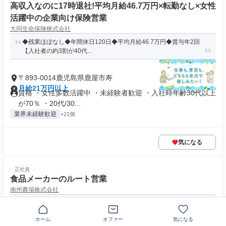
高収入なのに17時退社!平均月給46.7万円×転勤なし×女性
活躍中の企業向け保険営業
大同生命保険株式会社
◆残業ほぼなし◆年間休日120日◆平均月給46.7万円◆賞与年2回
【入社者の約3割が40代...
〒893-0014鹿児島県鹿屋市寿
月給21万円以上
資格 ・女性多数活躍中 ・未経験者歓迎 ・入社時年齢30代以上
が70％ ・20代/30...
業界未経験歓迎
+21個
気になる
正社員
食品メーカーのルート営業
南州農場株式会社
自社ブランド【未経験からでも活躍できる！】UIターン大歓迎！賞
与4ヶ月支給実績あり／基本定...
ホーム
オファー
気になる