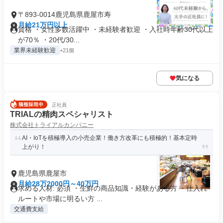
〒893-0014鹿児島県鹿屋市寿
月給21万円以上
資格 ・女性多数活躍中 ・未経験者歓迎 ・入社時年齢30代以上
が70％ ・20代/30...
業界未経験歓迎
+21個
気になる
正社員
TRIALの精肉スペシャリスト
株式会社トライアルカンパニー
AI・IoTを積極導入の小売企業！働き方改革にも積極的！基本定時
上がり！
鹿児島県鹿屋市
月給28万2000円～40万円
求める人材: 必須 ・生鮮の商品知識・経験がある方 ・仕入れ
ルートや市場に明るい方 ...
交通費支給