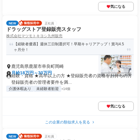
気になる
NEW
正社員
ドラッグストア登録販売スタッフ
株式会社マツモトキヨシ九州販売
【経験者優遇】週休三日制選択可！早期キャリアアップ！賞与4.5
ヶ月分！
鹿児島県鹿屋市串良町岡崎
月給18万円～30万円
経験・資格 ★高卒以上の方 ★登録販売者の資格をお持ちの方
登録販売者の管理者要件を満...
介護休暇あり
未経験者歓迎
+14個
気になる
この企業の類似求人を見る
NEW
正社員