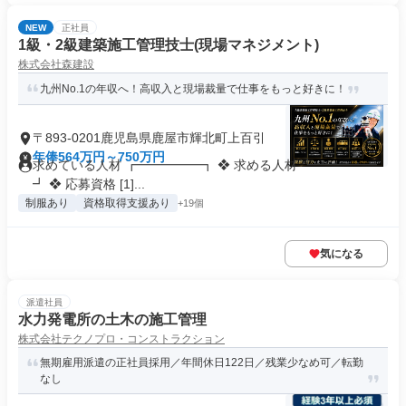
NEW
正社員
1級・2級建築施工管理技士(現場マネジメント)
株式会社森建設
九州No.1の年収へ！高収入と現場裁量で仕事をもっと好きに！
〒893-0201鹿児島県鹿屋市輝北町上百引
年俸564万円～750万円
求めている人材 ┏━━━━━┓ ❖ 求める人材 ┗━━━━━
┛ ❖ 応募資格 [1]...
制服あり
資格取得支援あり
+19個
気になる
派遣社員
水力発電所の土木の施工管理
株式会社テクノプロ・コンストラクション
無期雇用派遣の正社員採用／年間休日122日／残業少なめ可／転勤
なし