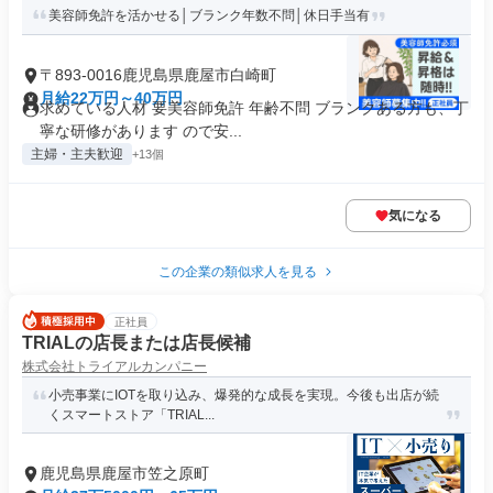
美容師免許を活かせる│ブランク年数不問│休日手当有
〒893-0016鹿児島県鹿屋市白崎町
月給22万円～40万円
求めている人材 要美容師免許 年齢不問 ブランクある方も、丁
寧な研修があります ので安...
主婦・主夫歓迎
+13個
気になる
この企業の類似求人を見る
正社員
TRIALの店長または店長候補
株式会社トライアルカンパニー
小売事業にIOTを取り込み、爆発的な成長を実現。今後も出店が続
くスマートストア「TRIAL...
鹿児島県鹿屋市笠之原町