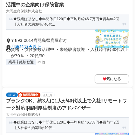
活躍中の企業向け保険営業
大同生命保険株式会社
◆残業ほぼなし◆年間休日120日◆平均月給46.7万円◆賞与年2回
【入社者の約3割が40代...
〒893-0014鹿児島県鹿屋市寿
月給21万円以上
資格 ・女性多数活躍中 ・未経験者歓迎 ・入社時年齢30代以上
が70％ ・20代/30...
業界未経験歓迎
+21個
気になる
NEW
正社員
ブランクOK、約3人に1人が40代以上で入社!リモートワ
ーク対応!|福利厚生制度のアドバイザー
大同生命保険株式会社
◆残業ほぼなし◆年間休日120日◆平均月給46.7万円◆賞与年2回
【入社者の約3割が40代...