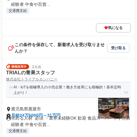
経験者 中食や百貨...
交通費支給
気になる
この条件を保存して、新着求人を受け取りませ
受け取る
んか？
正社員
TRIALの青果スタッフ
株式会社トライアルカンパニー
AI・IoTを積極導入の小売企業！働き方改革にも積極的！基本定時
上がり！
鹿児島県鹿屋市
月給24万6000円～31万円
求める人材: 必須 ・業界未経験OK 歓迎 食品スーパーや小売店
経験者 中食や百貨...
交通費支給