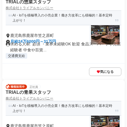
TRIALの惣菜スタッフ
株式会社トライアルカンパニー
AI・IoTを積極導入の小売企業！働き方改革にも積極的！基本定時
上がり！
鹿児島県鹿屋市笠之原町
月給24万6000円～31万円
求める人材: 必須 ・業界未経験OK 歓迎 食品スーパーや小売店
経験者 中食や百貨...
交通費支給
気になる
正社員
TRIALの青果スタッフ
株式会社トライアルカンパニー
AI・IoTを積極導入の小売企業！働き方改革にも積極的！基本定時
上がり！
鹿児島県鹿屋市笠之原町