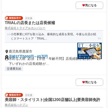
気になる
正社員
TRIALの店長または店長候補
株式会社トライアルカンパニー
小売事業にIOTを取り込み、爆発的な成長を実現。今後も出店が続
くスマートストア「TRIAL...
鹿児島県鹿屋市
月給37万5000円～65万円
求める人材: 必須 【学歴・年齢不問】店長経験がある方 ～以
下いずれかの店長経験が...
交通費支給
気になる
正社員
美容師・スタイリスト|全国1200店舗以上|要美容師免許
株式会社ハクブン