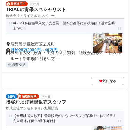
正社員
TRIALの青果スペシャリスト
株式会社トライアルカンパニー
AI・IoTを積極導入の小売企業！働き方改革にも積極的！基本定時
上がり！
鹿児島県鹿屋市笠之原町
月給28万2000円～40万円
求める人材: 必須 ・生鮮の商品知識・経験がある方 ・仕入れ
ルートや市場に明るい方 ...
交通費支給
気になる
NEW
正社員
接客および登録販売スタッフ
株式会社マツモトキヨシ九州販売
【未経験者大歓迎】登録販売のカウンセリング業務！年休116日！
完全週休2日制or週休3日制...