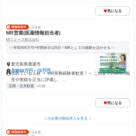
気になる
正社員
MR営業(医薬情報担当者)
MIフォース株式会社
年収900万可×年間休日125日！MRとしての経験を活かせる
鹿児島県鹿屋市
月給60万円～75万円
求めている人材 ＜ MR実務経験者歓迎！＞ これまでのMRの知
見や実績を正当に評価し、...
主婦・主夫歓迎
+21個
気になる
この企業の類似求人を見る
正社員