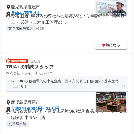
鹿児島県鹿屋市
月給45万円以上
資格 直近1年以内の弊社への応募がない方 年齢不問・高卒以
上 ＜必須＞土木施工管理の...
業界未経験歓迎
+23個
気になる
正社員
TRIALの精肉スタッフ
株式会社トライアルカンパニー
AI・IoTを積極導入の小売企業！働き方改革にも積極的！基本定時
上がり！
鹿児島県鹿屋市
月給24万6000円～31万円
求める人材: 必須 ・業界未経験OK 歓迎 食品スーパーや小売店
経験者 中食や百貨...
交通費支給