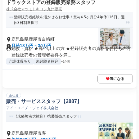
ドラックストアの登録販売業務スタッフ
株式会社マツモトキヨシ九州販売
登録販売者経験を活かせるお仕事！賞与4.5ヶ月分&年休116日、週
休3日制選択可！
鹿児島県鹿屋市白崎町
月給18万円～30万円
経験・資格 ★高卒以上の方 ★登録販売者の資格をお持ちの方
登録販売者の管理者要件を満...
介護休暇あり
未経験者歓迎
+14個
気になる
正社員
販売・サービススタッフ【2887】
アイ・エイチ・ジェイ株式会社
《未経験者大歓迎》携帯販売スタッフ
鹿児島県鹿屋市寿