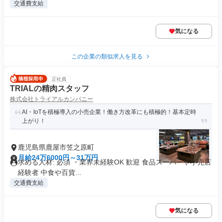
交通費支給
気になる
この企業の類似求人を見る
正社員
TRIALの精肉スタッフ
株式会社トライアルカンパニー
AI・IoTを積極導入の小売企業！働き方改革にも積極的！基本定時
上がり！
鹿児島県鹿屋市笠之原町
月給24万6000円～31万円
求める人材: 必須 ・業界未経験OK 歓迎 食品スーパーや小売店
経験者 中食や百貨...
交通費支給
気になる