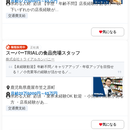
月給37万5000円～65万円
求める人材: 必須 【学歴・年齢不問】店長経験がある方 ～以
下いずれかの店長経験が...
交通費支給
気になる
正社員
スーパーTRIALの食品売場スタッフ
株式会社トライアルカンパニー
【未経験歓迎】年齢不問／キャリアアップ・年収アップを目指せ
る！／小売業等の経験が活かせる／...
鹿児島県鹿屋市笠之原町
月給20万6000円～65万円
求める人材: 必須 ・業界未経験OK 歓迎 ・小売業の経験がある
方 ・店長経験があ...
交通費支給
気になる