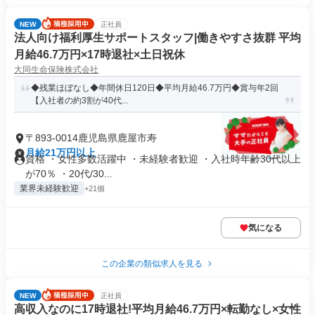
NEW
正社員
法人向け福利厚生サポートスタッフ|働きやすさ抜群 平均
月給46.7万円×17時退社×土日祝休
大同生命保険株式会社
◆残業ほぼなし◆年間休日120日◆平均月給46.7万円◆賞与年2回
【入社者の約3割が40代...
〒893-0014鹿児島県鹿屋市寿
月給21万円以上
資格 ・女性多数活躍中 ・未経験者歓迎 ・入社時年齢30代以上
が70％ ・20代/30...
業界未経験歓迎
+21個
気になる
この企業の類似求人を見る
NEW
正社員
高収入なのに17時退社!平均月給46.7万円×転勤なし×女性