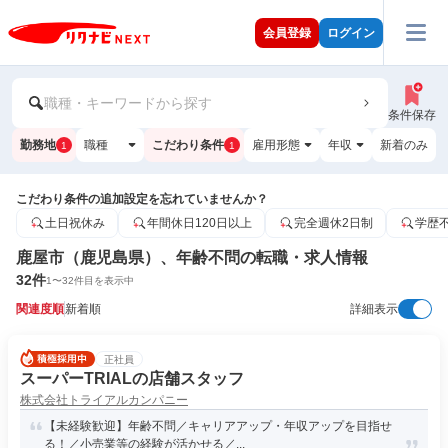
会員登録
ログイン
職種・キーワードから探す
条件保存
勤務地
職種
こだわり条件
雇用形態
年収
新着のみ
1
1
こだわり条件の追加設定を忘れていませんか？
土日祝休み
年間休日120日以上
完全週休2日制
学歴
鹿屋市（鹿児島県）、年齢不問の転職・求人情報
32
件
1
〜
32
件目を表示中
関連度順
新着順
詳細表示
正社員
スーパーTRIALの店舗スタッフ
株式会社トライアルカンパニー
【未経験歓迎】年齢不問／キャリアアップ・年収アップを目指せ
る！／小売業等の経験が活かせる／...