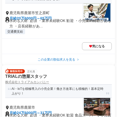
鹿児島県鹿屋市笠之原町
月給20万6000円～65万円
求める人材: 必須 ・業界未経験OK 歓迎 ・小売業の経験がある
方 ・店長経験があ...
交通費支給
気になる
この企業の類似求人を見る
正社員
TRIALの惣菜スタッフ
株式会社トライアルカンパニー
AI・IoTを積極導入の小売企業！働き方改革にも積極的！基本定時
上がり！
鹿児島県鹿屋市
月給24万6000円～31万円
求める人材: 必須 ・業界未経験OK 歓迎 食品スーパーや小売店