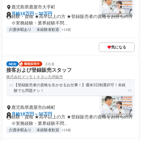
鹿児島県鹿屋市大手町
月給18万円～30万円
経験・資格 ★高卒以上の方 ★登録販売者の資格をお持ちの方
※実務経験・業界経験不問...
介護休暇あり
未経験者歓迎
+14個
気になる
NEW
正社員
接客および登録販売スタッフ
株式会社マツモトキヨシ九州販売
【登録販売者の資格を生かせるお仕事！】週休3日制選択可！未経
験でも問題ナシ！
鹿児島県鹿屋市白崎町
月給18万円～30万円
経験・資格 ★高卒以上の方 ★登録販売者の資格をお持ちの方
※実務経験・業界経験不問...
介護休暇あり
未経験者歓迎
+14個