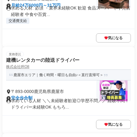
月給24万6000円～31万円
求める人材: 必須 ・業界未経験OK 歓迎 食品スーパーや小売店
経験者 中食や百貨...
交通費支給
気になる
業務委託
建機レンタカーの陸送ドライバー
株式会社IRO8
鹿屋市エリア｜働く時間・曜日も自由♪＜直行直帰可＞
〒893-0000鹿児島県鹿屋市
完全歩合制
求めている人材 ＼＼未経験者歓迎◎学歴不問／／ 経験不問！
ドライバー未経験OK もちろ...
気になる