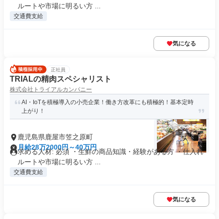
ルートや市場に明るい方 ...
交通費支給
気になる
正社員
TRIALの精肉スペシャリスト
株式会社トライアルカンパニー
AI・IoTを積極導入の小売企業！働き方改革にも積極的！基本定時
上がり！
鹿児島県鹿屋市笠之原町
月給28万2000円～40万円
求める人材: 必須 ・生鮮の商品知識・経験がある方 ・仕入れ
ルートや市場に明るい方 ...
交通費支給
気になる