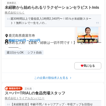
業務委託
未経験から始められるリラクゼーションセラピスト/mls
株式会社りらく
週30時間以上で最低収入1時間2,340円〜！85％が未経験スター
ト！無料トレで一生モノの...
鹿児島県鹿屋市寿
時給2340円～3510円
求める人材: 【資格・経験は一切不問です！】 ✅必須条件 ━━
━━━...
週1日からOK
シフト自由
気になる
この企業の類似求人を見る
正社員
スーパーTRIALの食品売場スタッフ
株式会社トライアルカンパニー
【未経験歓迎】年齢不問／キャリアアップ・年収アップを目指せ