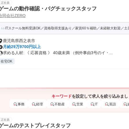
正社員
ゲームの動作確認・バグチェックスタッフ
合同会社ZERO
ITスクール無料受講OK／資格取得支援あり／家賃60％補助／未経験大歓迎／土日祝
鹿児島県西之表市
月給29万9700円以上
求める人材: 《 応募資格 》 40歳未満 （例外事由3号のイ・...
在宅OK
キーワード
を設定して求人を絞り込みまし
事務
経理
不動産
営業
IT
英語
正社員
ゲームのテストプレイスタッフ