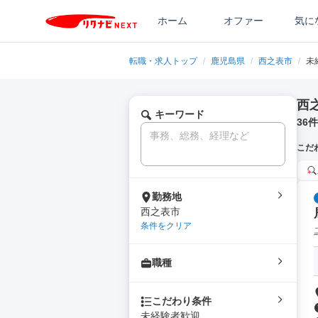
ホーム
オファー
気に
転職・求人トップ
/
鹿児島県
/
西之表市
/
未
西
キーワード
36
件
こだ
勤務地
西之表市
条件をクリア
職種
こだわり条件
未経験者歓迎