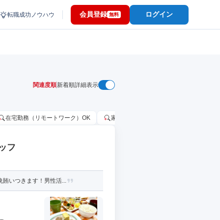
会員登録
ログイン
転職成功ノウハウ
無料
関連度順
新着順
詳細表示
在宅勤務（リモートワーク）OK
家賃補助・住宅手当あり
固定給2
ッフ
賄いつきます！男性活...