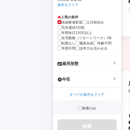
条件をクリア
人気の条件
未経験者歓迎
土日祝休み
完全週休2日制
年間休日120日以上
在宅勤務（リモートワーク）OK
転勤なし
服装自由
年齢不問
学歴不問
語学力を活かせる
雇用形態
年収
すべての条件をクリア
新着のみ
検索