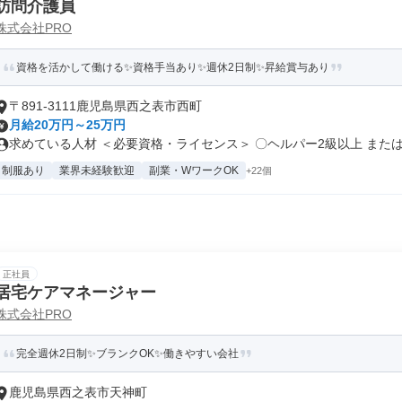
訪問介護員
株式会社PRO
資格を活かして働ける✨資格手当あり✨週休2日制✨昇給賞与あり
〒891-3111鹿児島県西之表市西町
月給20万円～25万円
求めている人材 ＜必要資格・ライセンス＞ 〇ヘルパー2級以上 または.
制服あり
業界未経験歓迎
副業・WワークOK
+22個
正社員
居宅ケアマネージャー
株式会社PRO
完全週休2日制✨ブランクOK✨働きやすい会社
鹿児島県西之表市天神町