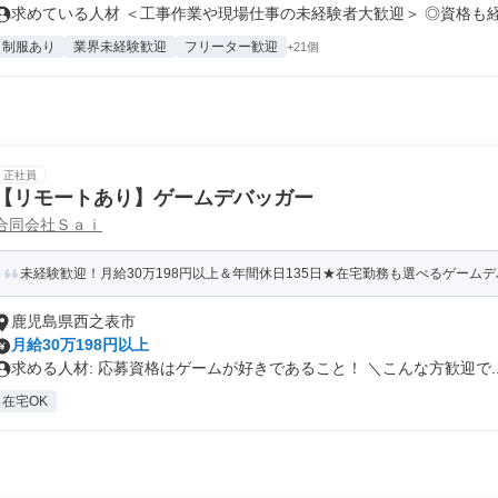
求めている人材 ＜工事作業や現場仕事の未経験者大歓迎＞ ◎資格も経験
制服あり
業界未経験歓迎
フリーター歓迎
+21個
正社員
【リモートあり】ゲームデバッガー
合同会社Ｓａｉ
未経験歓迎！月給30万198円以上＆年間休日135日★在宅勤務も選べるゲーム
鹿児島県西之表市
月給30万198円以上
求める人材: 応募資格はゲームが好きであること！ ＼こんな方歓迎で..
在宅OK