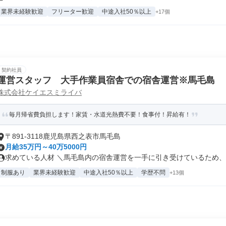
業界未経験歓迎
フリーター歓迎
中途入社50％以上
+17個
契約社員
運営スタッフ 大手作業員宿舎での宿舎運営※馬毛島
株式会社ケイエスミライバ
毎月帰省費負担します！家賃・水道光熱費不要！食事付！昇給有！
〒891-3118鹿児島県西之表市馬毛島
月給35万円～40万5000円
求めている人材 ＼馬毛島内の宿舎運営を一手に引き受けているため、ま
制服あり
業界未経験歓迎
中途入社50％以上
学歴不問
+13個