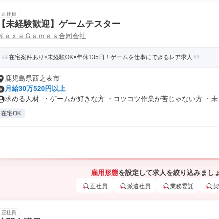
正社員
【未経験歓迎】ゲームテスター
ＮｅｘａＧａｍｅｓ合同会社
在宅案件あり×未経験OK×年休135日！ゲームを仕事にできるレア求人
鹿児島県西之表市
月給30万520円以上
求める人材: ・ゲームが好きな方 ・コツコツ作業が苦じゃない方 ・未..
在宅OK
雇用形態
を設定して求人を絞り込みまし
正社員
派遣社員
業務委託
契
正社員