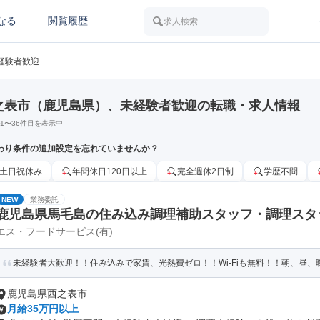
なる
閲覧履歴
求人検索
経験者歓迎
之表市（鹿児島県）、未経験者歓迎の転職・求人情報
1
〜
36
件目を表示中
わり条件の追加設定を忘れていませんか？
土日祝休み
年間休日120日以上
完全週休2日制
学歴不問
NEW
業務委託
鹿児島県馬毛島の住み込み調理補助スタッフ・調理スタ
エス・フードサービス(有)
未経験者大歓迎！！住み込みで家賃、光熱費ゼロ！！Wi-Fiも無料！！朝、昼、晩
鹿児島県西之表市
月給35万円以上