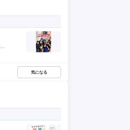
..
気になる