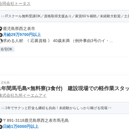
合同会社トータス
ITスクール無料受講OK／資格取得支援あり／家賃60％補助／未経験大歓迎／土日祝
鹿児島県西之表市
月給29万9700円以上
求める人材: 《 応募資格 》 40歳未満 （例外事由3号のイ・...
在宅OK
正社員
1年間馬毛島×無料寮(3食付) 建設現場での軽作業スタ
株式会社九州イーエムアイ
1年でサクッと貯金も継続も自由！未経験からしっかり稼げる現場
〒891-3118鹿児島県西之表市馬毛島
日給1万6000円以上