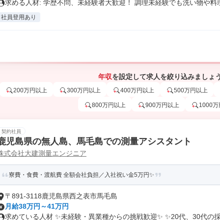
求める人材: 学歴不問、未経験者大歓迎！ 調理未経験でも洗い物や料理.
社員登用あり
年収
を設定して求人を絞り込みましょ
200万円以上
300万円以上
400万円以上
500万円以上
800万円以上
900万円以上
1000
契約社員
鹿児島県の無人島、馬毛島での測量アシスタント
株式会社大建測量エンジニア
寮費・食費・渡航費 全額会社負担／入社祝い金5万円✨
〒891-3118鹿児島県西之表市馬毛島
月給38万円～41万円
求めている人材 ✨未経験・異業種からの挑戦歓迎✨ ✨20代、30代の採.