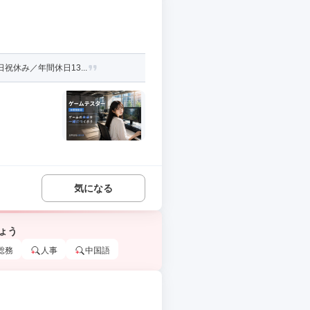
休み／年間休日13...
気になる
ょう
総務
人事
中国語