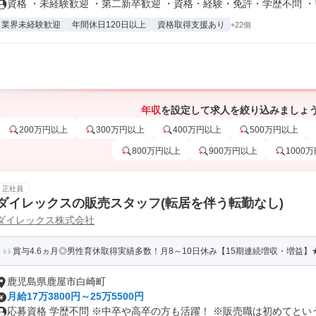
資格 ・未経験歓迎 ・第二新卒歓迎 ・資格・経験・免許・学歴不問 ・需.
業界未経験歓迎
年間休日120日以上
資格取得支援あり
+22個
年収
を設定して求人を絞り込みましょ
200万円以上
300万円以上
400万円以上
500万円以上
800万円以上
900万円以上
1000
正社員
ダイレックスの販売スタッフ(転居を伴う転勤なし)
ダイレックス株式会社
賞与4.6ヵ月◎男性育休取得実績多数！月8～10日休み【15期連続増収・増益】★
鹿児島県鹿屋市白崎町
月給17万3800円～25万5500円
応募資格 学歴不問 ※中卒や高卒の方も活躍！ ※販売職は初めてという.