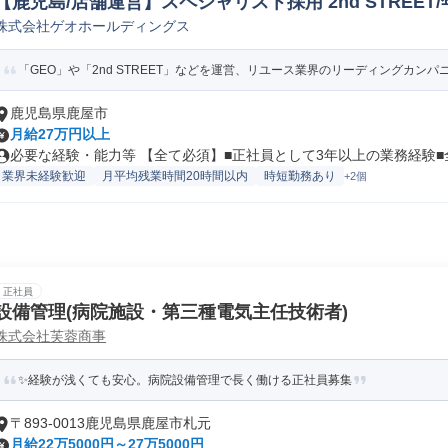
【鹿児島/店舗運営】スペシャリスト採用 2nd STREET/年
株式会社ゲオホールディングス
の他店舗管理/運営/支援
「GEO」や「2nd STREET」などを運営、リユース業界のリーディングカンパニ
鹿児島県鹿屋市
月給27万円以上
必要な経験・能力等 【全て必須】■正社員として3年以上の業務経験■全国
業界未経験歓迎
月平均残業時間20時間以内
時短勤務あり
+2個
正社員
設備管理(病院施設・第三種電気主任技術者)
株式会社芙蓉商事
✨経験が浅くても安心。病院設備管理で長く働ける正社員募集
〒893-0013鹿児島県鹿屋市札元
月給22万5000円～27万5000円