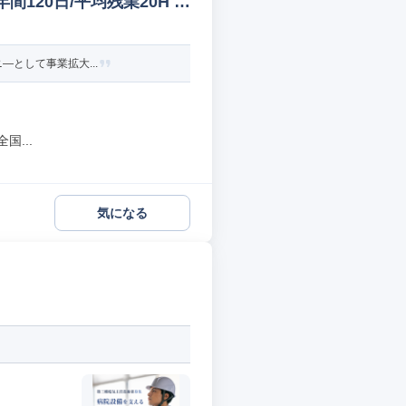
間120日/平均残業20H そ
―として事業拡大...
...
気になる