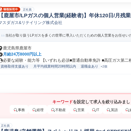
正社員
【鹿屋市/LPガスの個人営業(経験者)】年休120日/月残
マスダガス&リテイリング株式会社
当社が取り扱うLPガスを多くの世帯に導入いただくための個人営業をお任せいたし
鹿児島県鹿屋市
月給24万8000円以上
必要な経験・能力等 【いずれも必須■普通自動車免許 ■高圧ガス第二種.
資格取得支援あり
月平均残業時間20時間以内
退職金あり
+2個
キーワード
を設定して求人を絞り込みまし
事務
経理
不動産
営業
IT
英語
正社員