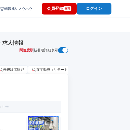
会員登録
ログイン
転職成功ノウハウ
無料
・求人情報
関連度順
新着順
詳細表示
未経験者歓迎
在宅勤務（リモートワーク）OK
家賃補助・住宅手当
き！