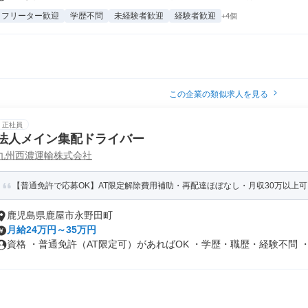
フリーター歓迎
学歴不問
未経験者歓迎
経験者歓迎
+4個
この企業の類似求人を見る
正社員
法人メイン集配ドライバー
九州西濃運輸株式会社
【普通免許で応募OK】AT限定解除費用補助・再配達ほぼなし・月収30万以上可
鹿児島県鹿屋市永野田町
月給24万円～35万円
資格 ・普通免許（AT限定可）があればOK ・学歴・職歴・経験不問 ・.