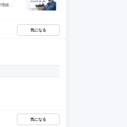
経...
気になる
気になる