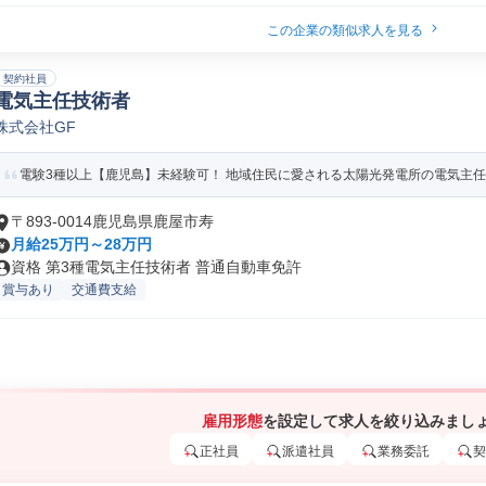
この企業の類似求人を見る
契約社員
電気主任技術者
株式会社GF
電験3種以上【鹿児島】未経験可！ 地域住民に愛される太陽光発電所の電気主
〒893-0014鹿児島県鹿屋市寿
月給25万円～28万円
資格 第3種電気主任技術者 普通自動車免許
賞与あり
交通費支給
雇用形態
を設定して求人を絞り込みまし
正社員
派遣社員
業務委託
契