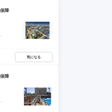
上保障
.
気になる
上保障
.