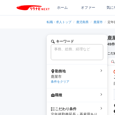
ホーム
オファー
気に
転職・求人トップ
/
鹿児島県
/
鹿屋市
/
定年
鹿
キーワード
49
件
こだ
勤務地
鹿屋市
条件をクリア
職種
こだわり条件
定年後勤務延長・再雇用あり