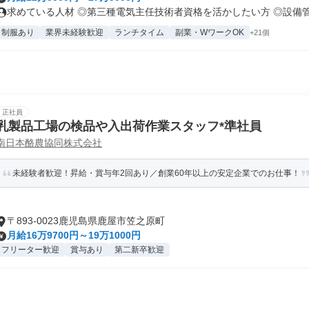
求めている人材 ◎第三種電気主任技術者資格を活かしたい方 ◎設備管理
制服あり
業界未経験歓迎
ランチタイム
副業・WワークOK
+21個
正社員
乳製品工場の検品や入出荷作業スタッフ*準社員
南日本酪農協同株式会社
未経験者歓迎！昇給・賞与年2回あり／創業60年以上の安定企業でのお仕事！
〒893-0023鹿児島県鹿屋市笠之原町
月給16万9700円～19万1000円
フリーター歓迎
賞与あり
第二新卒歓迎