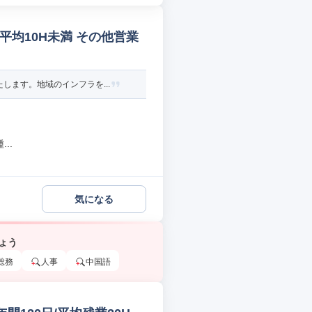
業平均10H未満 その他営業
ます。地域のインフラを...
..
気になる
ょう
総務
人事
中国語