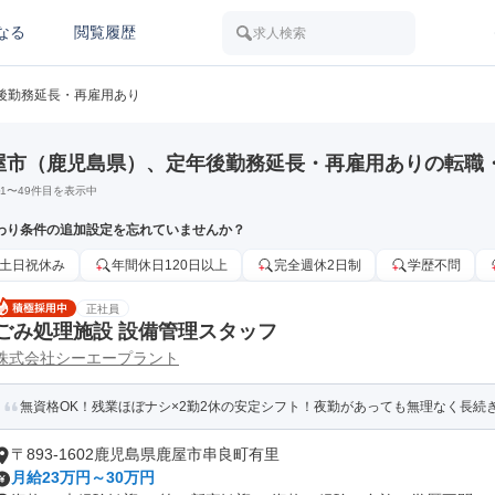
なる
閲覧履歴
求人検索
後勤務延長・再雇用あり
屋市（鹿児島県）、定年後勤務延長・再雇用ありの転職
1
〜
49
件目を表示中
わり条件の追加設定を忘れていませんか？
土日祝休み
年間休日120日以上
完全週休2日制
学歴不問
正社員
ごみ処理施設 設備管理スタッフ
株式会社シーエープラント
無資格OK！残業ほぼナシ×2勤2休の安定シフト！夜勤があっても無理なく長続
〒893-1602鹿児島県鹿屋市串良町有里
月給23万円～30万円