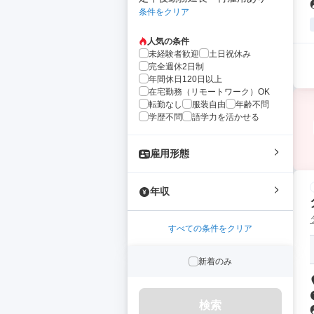
条件をクリア
人気の条件
未経験者歓迎
土日祝休み
完全週休2日制
年間休日120日以上
在宅勤務（リモートワーク）OK
転勤なし
服装自由
年齢不問
学歴不問
語学力を活かせる
雇用形態
年収
すべての条件をクリア
新着のみ
検索