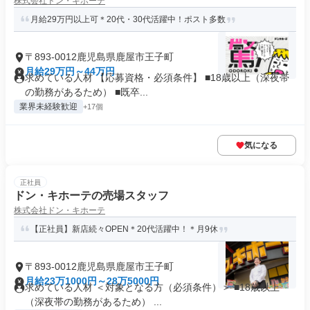
株式会社ドン・キホーテ
月給29万円以上可＊20代・30代活躍中！ポスト多数
〒893-0012鹿児島県鹿屋市王子町
月給29万円～44万円
求めている人材 【応募資格・必須条件】 ■18歳以上（深夜帯
の勤務があるため） ■既卒...
業界未経験歓迎
+17個
気になる
正社員
ドン・キホーテの売場スタッフ
株式会社ドン・キホーテ
【正社員】新店続々OPEN＊20代活躍中！＊月9休
〒893-0012鹿児島県鹿屋市王子町
月給23万1000円～28万5000円
求めている人材 ＜対象となる方（必須条件）＞ ■18歳以上
（深夜帯の勤務があるため） ...