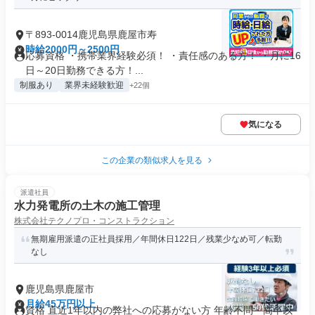
〒893-0014鹿児島県鹿屋市寿
時給2000円～2500円
応募資格 ・携帯業界経験必須！ ・責任感のある方！ ・月に16
日～20日勤務できる方！...
制服あり
業界未経験歓迎
+22個
気になる
この企業の類似求人を見る
派遣社員
水力発電所の土木の施工管理
株式会社テクノプロ・コンストラクション
無期雇用派遣の正社員採用／年間休日122日／残業少なめ可／転勤
なし
鹿児島県鹿屋市
月給45万円以上
資格 直近1年以内の弊社への応募がない方 年齢不問・高卒以