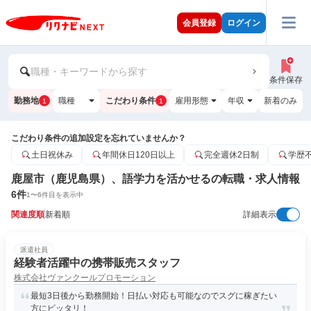
会員登録
ログイン
職種・キーワードから探す
条件保存
勤務地
職種
こだわり条件
雇用形態
年収
新着のみ
1
1
こだわり条件の追加設定を忘れていませんか？
土日祝休み
年間休日120日以上
完全週休2日制
学歴
鹿屋市（鹿児島県）、語学力を活かせるの転職・求人情報
6
件
1
〜
6
件目を表示中
関連度順
新着順
詳細表示
派遣社員
経験者活躍中の携帯販売スタッフ
株式会社ヴァンクールプロモーション
最短3日後から勤務開始！日払い対応も可能なのでスグに稼ぎたい
方にピッタリ！