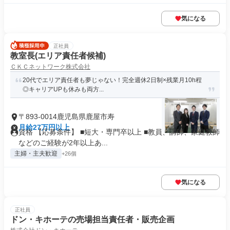
気になる
正社員
教室長(エリア責任者候補)
ＣＫＣネットワーク株式会社
20代でエリア責任者も夢じゃない！完全週休2日制×残業月10h程
◎キャリアUPも休みも両方...
〒893-0014鹿児島県鹿屋市寿
月給27万円以上
資格 【応募条件】 ■短大・専門卒以上 ■教員、講師、家庭教師
などのご経験が2年以上あ...
主婦・主夫歓迎
+26個
気になる
正社員
ドン・キホーテの売場担当責任者・販売企画