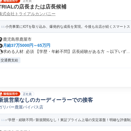
正社員
TRIALの店長または店長候補
株式会社トライアルカンパニー
小売事業にIOTを取り込み、爆発的な成長を実現。今後も出店が続くスマートスト
鹿児島県鹿屋市
月給37万5000円～65万円
求める人材: 必須 【学歴・年齢不問】店長経験がある方 ～以下いず...
交通費支給
正社員
新規営業なしのカーディーラーでの接客
ガリバー鹿屋バイパス店
✅学歴・経験不問✅新規開拓なし！東証プライム上場の安定基盤！明確な評価制度