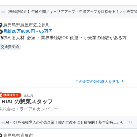
【未経験歓迎】年齢不問／キャリアアップ・年収アップを目指せる！／小売業等の
鹿児島県鹿屋市笠之原町
月給20万6000円～65万円
求める人材: 必須 ・業界未経験OK 歓迎 ・小売業の経験がある方...
交通費支給
この企業の類似求人を見る
正社員
TRIALの惣菜スタッフ
株式会社トライアルカンパニー
AI・IoTを積極導入の小売企業！働き方改革にも積極的！基本定時上がり！
鹿児島県鹿屋市