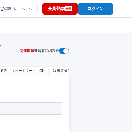
会員登録
ログイン
転職成功ノウハウ
無料
報
関連度順
新着順
詳細表示
宅勤務（リモートワーク）OK
家賃補助・住宅手当あり
固定給25万円