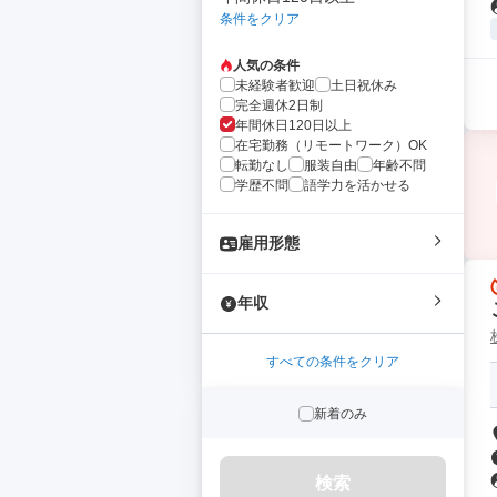
条件をクリア
人気の条件
未経験者歓迎
土日祝休み
完全週休2日制
年間休日120日以上
在宅勤務（リモートワーク）OK
転勤なし
服装自由
年齢不問
学歴不問
語学力を活かせる
雇用形態
年収
すべての条件をクリア
新着のみ
検索