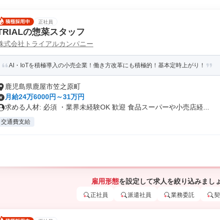
正社員
TRIALの惣菜スタッフ
株式会社トライアルカンパニー
AI・IoTを積極導入の小売企業！働き方改革にも積極的！基本定時上がり！
鹿児島県鹿屋市笠之原町
月給24万6000円～31万円
求める人材: 必須 ・業界未経験OK 歓迎 食品スーパーや小売店経...
交通費支給
雇用形態
を設定して求人を絞り込みまし
正社員
派遣社員
業務委託
契