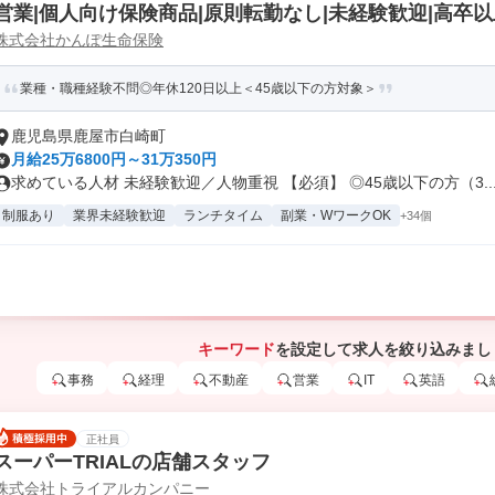
営業|個人向け保険商品|原則転勤なし|未経験歓迎|高卒以
株式会社かんぽ生命保険
業種・職種経験不問◎年休120日以上＜45歳以下の方対象＞
鹿児島県鹿屋市白崎町
月給25万6800円～31万350円
求めている人材 未経験歓迎／人物重視 【必須】 ◎45歳以下の方（3..
制服あり
業界未経験歓迎
ランチタイム
副業・WワークOK
+34個
キーワード
を設定して求人を絞り込みまし
事務
経理
不動産
営業
IT
英語
正社員
スーパーTRIALの店舗スタッフ
株式会社トライアルカンパニー