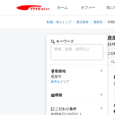
ホーム
オファー
気に
転職・求人トップ
/
鹿児島県
/
鹿屋市
/
年間
鹿
キーワード
117
こだ
勤務地
鹿屋市
条件をクリア
職種
こだわり条件
年間休日120日以上