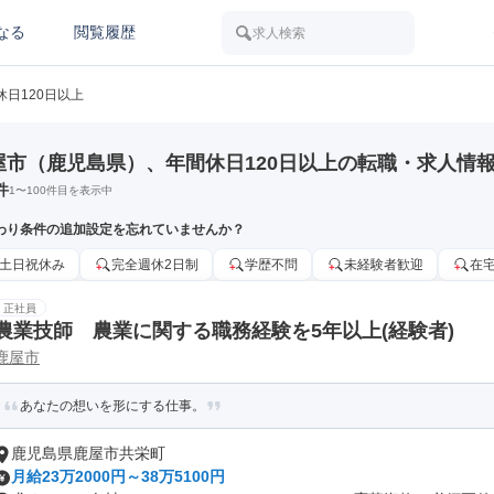
なる
閲覧履歴
求人検索
休日120日以上
屋市（鹿児島県）、年間休日120日以上の転職・求人情
件
1
〜
100
件目を表示中
わり条件の追加設定を忘れていませんか？
土日祝休み
完全週休2日制
学歴不問
未経験者歓迎
在
正社員
農業技師 農業に関する職務経験を5年以上(経験者)
鹿屋市
あなたの想いを形にする仕事。
鹿児島県鹿屋市共栄町
月給23万2000円～38万5100円