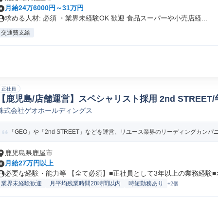
月給24万6000円～31万円
求める人材: 必須 ・業界未経験OK 歓迎 食品スーパーや小売店経...
交通費支給
正社員
【鹿児島/店舗運営】スペシャリスト採用 2nd STREET/年
株式会社ゲオホールディングス
の他店舗管理/運営/支援
「GEO」や「2nd STREET」などを運営、リユース業界のリーディングカンパニ
鹿児島県鹿屋市
月給27万円以上
必要な経験・能力等 【全て必須】■正社員として3年以上の業務経験■全国
業界未経験歓迎
月平均残業時間20時間以内
時短勤務あり
+2個