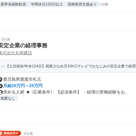
業界未経験歓迎
年間休日120日以上
資格取得支援あり
+22個
正社員
安定企業の経理事務
株式会社丸商建設
【土日祝休/年休124日】残業少なめ月10h◎テレビでおなじみの安定企業で経
鹿児島県鹿屋市札元
月給20万円～25万円
求める人材: ■《応募条件》 【必須条件】 ・経理の実務経験をお...
残業なし
正社員