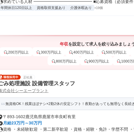
求めている人材 ━━━━━━━━━━━━━━ ■応募資格（必須要件） 
年間休日120日以上
資格取得支援あり
介護休暇あり
+19個
年収
を設定して求人を絞り込みましょ
200万円以上
300万円以上
400万円以上
500万円以上
800万円以上
900万円以上
1000
正社員
ごみ処理施設 設備管理スタッフ
株式会社シーエープラント
無資格OK！残業ほぼナシ×2勤2休の安定シフト！夜勤があっても無理なく長続
〒893-1602鹿児島県鹿屋市串良町有里
月給23万円～30万円
資格 ・未経験歓迎 ・第二新卒歓迎 ・資格・経験・免許・学歴不問 ・需.