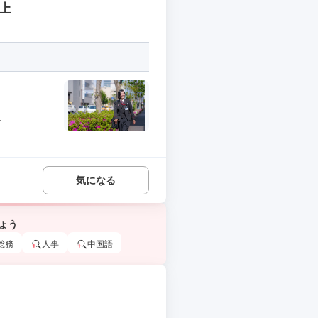
上
.
気になる
ょう
総務
人事
中国語