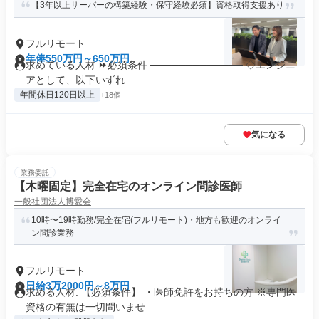
【3年以上サーバーの構築経験・保守経験必須】資格取得支援あり
フルリモート
年俸550万円～650万円
求めている人材 ⏩必須条件 ───────────── ◇エンジニ
アとして、以下いずれ...
年間休日120日以上
+18個
気になる
業務委託
【木曜固定】完全在宅のオンライン問診医師
一般社団法人博愛会
10時〜19時勤務/完全在宅(フルリモート)・地方も歓迎のオンライ
ン問診業務
フルリモート
日給3万2000円～8万円
求める人材: 【必須条件】 ・医師免許をお持ちの方 ※専門医
資格の有無は一切問いませ...