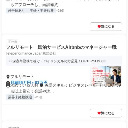
らアプローチし、面談確約...
歩合給あり
主婦・主夫歓迎
+28個
気になる
正社員
フルリモート 民泊サービスAirbnbのマネージャー職
Teleperformance Japan株式会社
深夜帯勤務で稼ぐ・バイリンガルの方必見！(TP18PSOM)
フルリモート
月給55万円～61万円
求めている人材 ⚫ 英語スキル：ビジネスレベル （TOEIC750
点以上目安：会話や読...
業界未経験歓迎
+28個
気になる