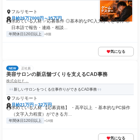
フルリモート
月給26万7000円～35万円
求めている人材 ✅応募条件 ◎基本的なPC入力ができる方 ◎
日本語で報告・連絡・相談...
年間休日120日以上
+8個
気になる
NEW
正社員
美容サロンの新店舗づくりを支えるCAD事務
株式会社Ｆ．
新しいサロンをつくる仕事作りができるCAD事務
フルリモート
月給21万円～32万円
求めている人材 【応募資格】 ・高卒以上 ・基本的なPC操作
（文字入力程度）ができる方...
年間休日120日以上
+14個
気になる