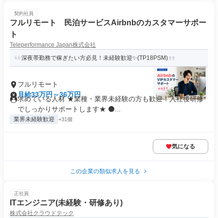
契約社員
フルリモート 民泊サービスAirbnbのカスタマーサポー
ト
Teleperformance Japan株式会社
深夜帯勤務で稼ぎたい方必見！未経験歓迎✨(TP18PSM)
フルリモート
月給33万円～36万円
求めている人材 ★業種・業界未経験の方も歓迎！入社後研修
でしっかりサポートします★ ⚫...
業界未経験歓迎
+31個
気になる
この企業の類似求人を見る
正社員
ITエンジニア(未経験・研修あり)
株式会社クラウドテック