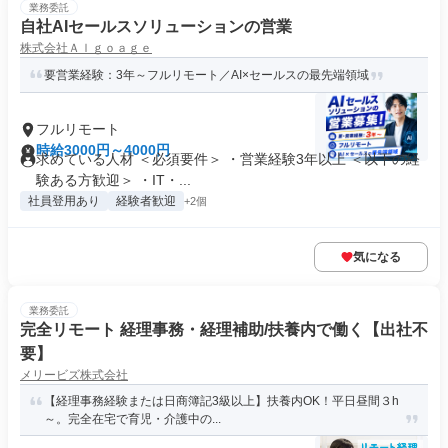
業務委託
自社AIセールスソリューションの営業
株式会社Ａｌｇｏａｇｅ
要営業経験：3年～フルリモート／AI×セールスの最先端領域
フルリモート
時給3000円～4000円
求めている人材 ＜必須要件＞ ・営業経験3年以上 ＜以下の経
験ある方歓迎＞ ・IT・...
社員登用あり
経験者歓迎
+2個
気になる
業務委託
完全リモート 経理事務・経理補助/扶養内で働く【出社不
要】
メリービズ株式会社
【経理事務経験または日商簿記3級以上】扶養内OK！平日昼間３h
～。完全在宅で育児・介護中の...