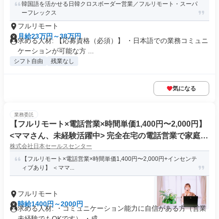
韓国語を活かせる日韓クロスボーダー営業／フルリモート・スーパ
ーフレックス
フルリモート
月給23万円～38万円
求める人材: 【応募資格（必須）】 ・日本語での業務コミュニ
ケーションが可能な方 ...
シフト自由
残業なし
気になる
業務委託
【フルリモート×電話営業×時間単価1,400円〜2,000円】
<ママさん、未経験活躍中> 完全在宅の電話営業で家庭と
株式会社日本セールスセンター
仕事の両立を実現
【フルリモート×電話営業×時間単価1,400円〜2,000円+インセンテ
ィブあり】 ＜ママ...
フルリモート
時給1400円～2000円
求める人材: ・コミュニケーション能力に自信がある方（営業
未経験でもOKです） ・成...