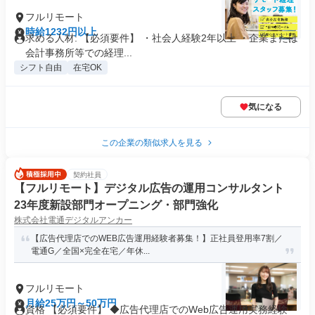
フルリモート
時給1232円以上
求める人材: 【必須要件】 ・社会人経験2年以上 ・企業または
会計事務所等での経理...
シフト自由
在宅OK
気になる
この企業の類似求人を見る
契約社員
【フルリモート】デジタル広告の運用コンサルタント
23年度新設部門オープニング・部門強化
株式会社電通デジタルアンカー
【広告代理店でのWEB広告運用経験者募集！】正社員登用率7割／
電通G／全国×完全在宅／年休...
フルリモート
月給25万円～50万円
資格 【必須要件】 ◆広告代理店でのWeb広告運用実務経験