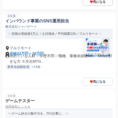
気になる
正社員
インバウンド事業のSNS運用担当
株式会社ジャパゲート
目指せ登録者1万人！土日祝休／平均残業12h／フルリモート
フルリモート
月給23万円～28万円
求めている人材 ✅学歴不問 ✅職種、業種未経験OK ✅SNSが好
きな方 ※月次MTG...
業界未経験歓迎
+24個
気になる
正社員
ゲームテスター
合同会社Ｌｉｎｋ
ゲーム好きの集中力を、ITの仕事に。