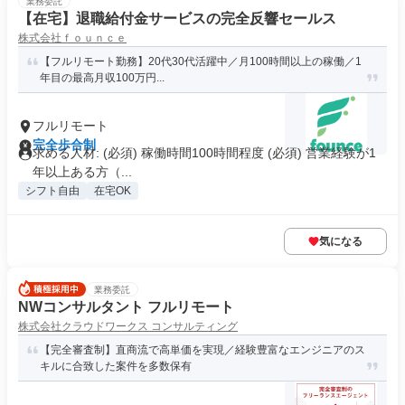
業務委託
【在宅】退職給付金サービスの完全反響セールス
株式会社ｆｏｕｎｃｅ
【フルリモート勤務】20代30代活躍中／月100時間以上の稼働／1
年目の最高月収100万円...
フルリモート
完全歩合制
求める人材: (必須) 稼働時間100時間程度 (必須) 営業経験が1
年以上ある方（...
シフト自由
在宅OK
気になる
業務委託
NWコンサルタント フルリモート
株式会社クラウドワークス コンサルティング
【完全審査制】直商流で高単価を実現／経験豊富なエンジニアのス
キルに合致した案件を多数保有