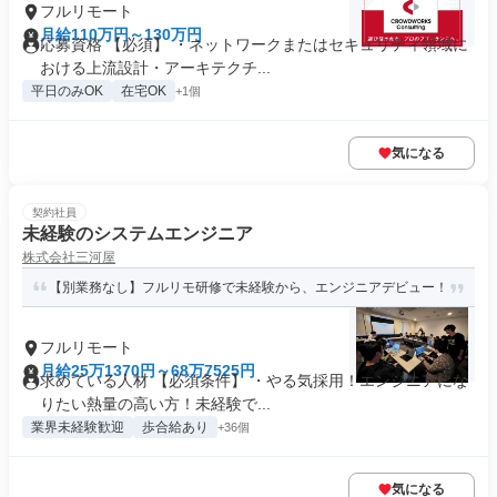
フルリモート
月給110万円～130万円
応募資格 【必須】 ・ネットワークまたはセキュリティ領域に
おける上流設計・アーキテクチ...
平日のみOK
在宅OK
+1個
気になる
契約社員
未経験のシステムエンジニア
株式会社三河屋
【別業務なし】フルリモ研修で未経験から、エンジニアデビュー！
フルリモート
月給25万1370円～68万7525円
求めている人材 【必須条件】 ・やる気採用！エンジニアにな
りたい熱量の高い方！未経験で...
業界未経験歓迎
歩合給あり
+36個
気になる