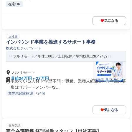
在宅OK
気になる
正社員
インバウンド事業を推進するサポート事務
株式会社ジャパゲート
フルリモート／年休130日／土日祝休／平均残業12h／24万
フルリモート
月給24万円～27万円
求めている人材 ✅学歴不問 ✅職種、業種未経験OK ☆今回の募
集はサポートメンバーな...
業界未経験歓迎
+24個
気になる
業務委託
完全在宅勤務 経理補助スタッフ【出社不要】