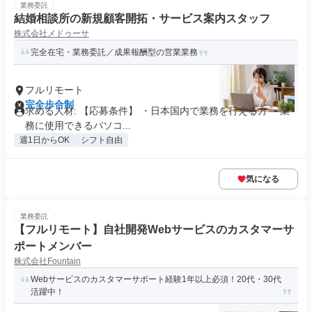
業務委託
結婚相談所の新規顧客開拓・サービス案内スタッフ
株式会社メドゥーサ
完全在宅・業務委託／成果報酬型の営業業務
フルリモート
完全歩合制
求める人材: 【応募条件】 ・日本国内で業務を行える方 ・業
務に使用できるパソコ...
週1日からOK
シフト自由
気になる
業務委託
【フルリモート】自社開発Webサービスのカスタマーサ
ポートメンバー
株式会社Fountain
Webサービスのカスタマーサポート経験1年以上必須！20代・30代
活躍中！