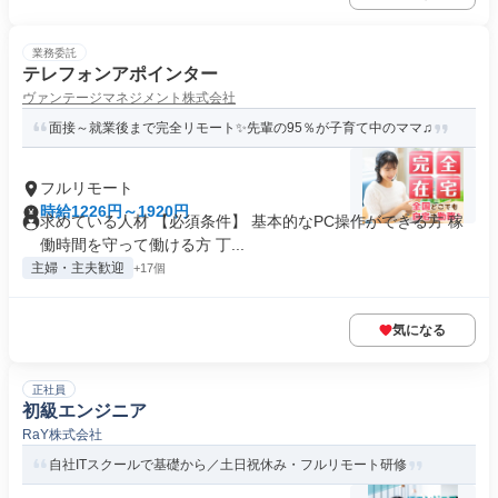
業務委託
テレフォンアポインター
ヴァンテージマネジメント株式会社
面接～就業後まで完全リモート✨先輩の95％が子育て中のママ♫
フルリモート
時給1226円～1920円
求めている人材 【必須条件】 基本的なPC操作ができる方 稼
働時間を守って働ける方 丁...
主婦・主夫歓迎
+17個
気になる
正社員
初級エンジニア
RaY株式会社
自社ITスクールで基礎から／土日祝休み・フルリモート研修