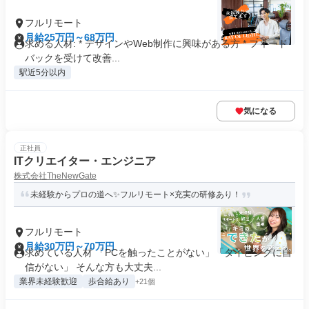
フルリモート
月給25万円～68万円
求める人材: * デザインやWeb制作に興味がある方 * フィード
バックを受けて改善...
駅近5分以内
気になる
正社員
ITクリエイター・エンジニア
株式会社TheNewGate
未経験からプロの道へ✨フルリモート×充実の研修あり！
フルリモート
月給30万円～70万円
求めている人材 「PCを触ったことがない」「タイピングに自
信がない」 そんな方も大丈夫...
業界未経験歓迎
歩合給あり
+21個