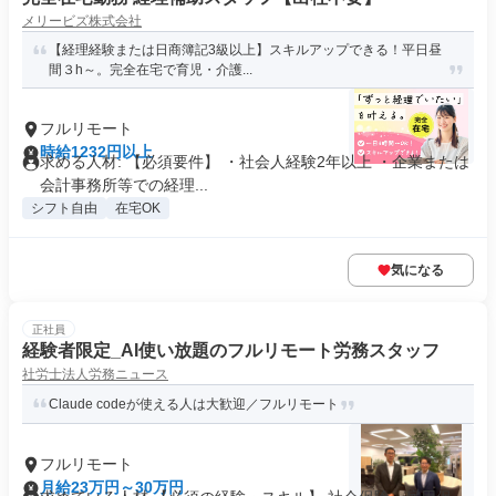
メリービズ株式会社
【経理経験または日商簿記3級以上】スキルアップできる！平日昼
間３h～。完全在宅で育児・介護...
フルリモート
時給1232円以上
求める人材: 【必須要件】 ・社会人経験2年以上 ・企業または
会計事務所等での経理...
シフト自由
在宅OK
気になる
正社員
経験者限定_AI使い放題のフルリモート労務スタッフ
社労士法人労務ニュース
Claude codeが使える人は大歓迎／フルリモート
フルリモート
月給23万円～30万円