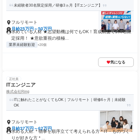
未経験者30名限定採用／研修3ヵ月【ITエンジニア】
フルリモート
月給25万円～50万円
求めている人材 ★志望動機は何でもOK！育成前提で100名限
定採用！ ★意欲重視の積極...
業界未経験歓迎
+20個
気になる
正社員
ITエンジニア
株式会社Ring
ITに触れたことがなくてもOK｜フルリモート｜研修6ヶ月｜未経験
OK
フルリモート
月給37万円～62万円
求める人材: * 物事を順序立てて考えられる方 * IT・ものづく
りが好きな方 * ...