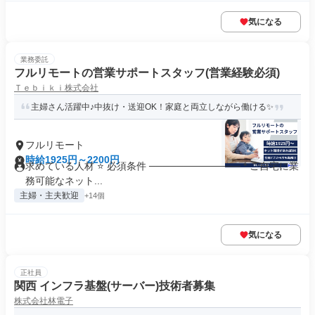
気になる
業務委託
フルリモートの営業サポートスタッフ(営業経験必須)
Ｔｅｂｉｋｉ株式会社
主婦さん活躍中♪中抜け・送迎OK！家庭と両立しながら働ける✨
フルリモート
時給1925円～2200円
求めている人材 ⭐ 必須条件 ───────────── * ご自宅に業
務可能なネット...
主婦・主夫歓迎
+14個
気になる
正社員
関西 インフラ基盤(サーバー)技術者募集
株式会社林電子