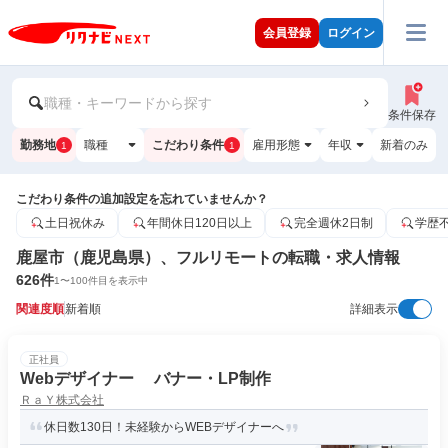
会員登録
ログイン
職種・キーワードから探す
条件保存
勤務地
職種
こだわり条件
雇用形態
年収
新着のみ
1
1
こだわり条件の追加設定を忘れていませんか？
土日祝休み
年間休日120日以上
完全週休2日制
学歴
鹿屋市（鹿児島県）、フルリモートの転職・求人情報
626
件
1
〜
100
件目を表示中
関連度順
新着順
詳細表示
正社員
Webデザイナー バナー・LP制作
ＲａＹ株式会社
休日数130日！未経験からWEBデザイナーへ