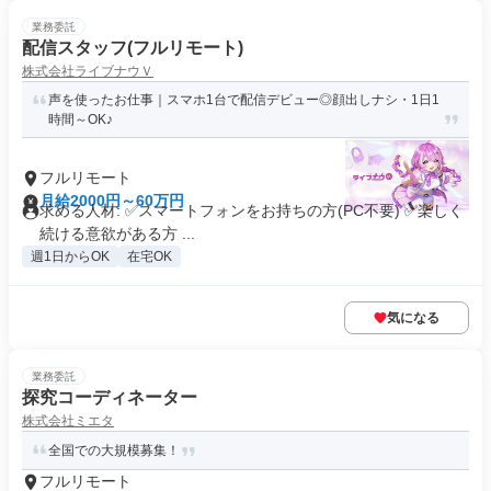
業務委託
配信スタッフ(フルリモート)
株式会社ライブナウＶ
声を使ったお仕事｜スマホ1台で配信デビュー◎顔出しナシ・1日1
時間～OK♪
フルリモート
月給2000円～60万円
求める人材: ✅スマートフォンをお持ちの方(PC不要) ✅楽しく
続ける意欲がある方 ...
週1日からOK
在宅OK
気になる
業務委託
探究コーディネーター
株式会社ミエタ
全国での大規模募集！
フルリモート