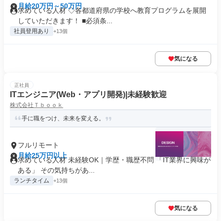
月給20万円～50万円
求めている人材 ◇各都道府県の学校へ教育プログラムを展開
していただきます！ ■必須条...
社員登用あり
+13個
気になる
正社員
ITエンジニア(Web・アプリ開発)|未経験歓迎
株式会社Ｔｂｏｏｋ
手に職をつけ、未来を変える。
フルリモート
月給25万円以上
求めている人材 未経験OK｜学歴・職歴不問 「IT業界に興味が
ある」 その気持ちがあ...
ランチタイム
+13個
気になる