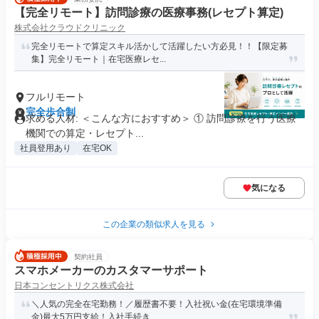
【完全リモート】訪問診療の医療事務(レセプト算定)
株式会社クラウドクリニック
完全リモートで算定スキル活かして活躍したい方必見！！【限定募
集】完全リモート｜在宅医療レセ...
フルリモート
完全歩合制
求める人材: ＜こんな方におすすめ＞ ① 訪問診療を行う医療
機関での算定・レセプト...
社員登用あり
在宅OK
気になる
この企業の類似求人を見る
契約社員
スマホメーカーのカスタマーサポート
日本コンセントリクス株式会社
＼人気の完全在宅勤務！／履歴書不要！入社祝い金(在宅環境準備
金)最大5万円支給！入社手続き...