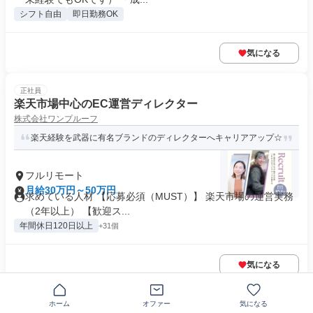
シフト自由
即日勤務OK
気になる
正社員
楽天市場中心のEC運営ディレクター
株式会社ワンプルーフ
楽天経験を武器に有名ブランドのディレクターへキャリアアップ☆
フルリモート
月給30万円～50万円
求めている人材 【応募必須（MUST）】 楽天市場の運営実務
（2年以上） 【歓迎ス...
年間休日120日以上
+31個
気になる
業務委託
ホーム
オファー
気になる