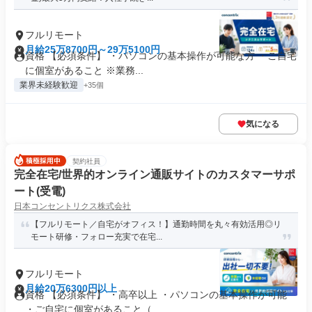
フルリモート
月給25万8700円～29万5100円
資格 【必須条件】 ・パソコンの基本操作が可能な方 ・ご自宅
に個室があること ※業務...
業界未経験歓迎
+35個
気になる
契約社員
完全在宅/世界的オンライン通販サイトのカスタマーサポ
ート(受電)
日本コンセントリクス株式会社
【フルリモート／自宅がオフィス！】通勤時間を丸々有効活用◎リ
モート研修・フォロー充実で在宅...
フルリモート
月給20万6300円以上
資格 【必須条件】 ・高卒以上 ・パソコンの基本操作が可能
・ご自宅に個室があること（...