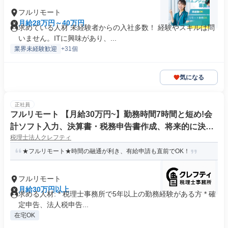
フルリモート
月給28万円～40万円
求めている人材 未経験者からの入社多数！ 経験やスキルは問
いません。ITに興味があり、...
業界未経験歓迎
+31個
気になる
正社員
フルリモート 【月給30万円~】勤務時間7時間と短め!会
計ソフト入力、決算書・税務申告書作成、将来的に決算
税理士法人クレフティ
説明も
★フルリモート★時間の融通が利き、有給申請も直前でOK！
フルリモート
月給30万円以上
求める人材: * 税理士事務所で5年以上の勤務経験がある方 * 確
定申告、法人税申告...
在宅OK