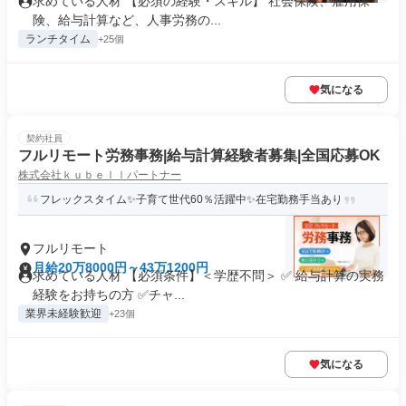
求めている人材 【必須の経験・スキル】 社会保険、雇用保
険、給与計算など、人事労務の...
ランチタイム
+25個
気になる
契約社員
フルリモート労務事務|給与計算経験者募集|全国応募OK
株式会社ｋｕｂｅｌｌパートナー
フレックスタイム✨子育て世代60％活躍中✨在宅勤務手当あり
フルリモート
月給20万8000円～43万1200円
求めている人材 【必須条件】＜学歴不問＞ ✅ 給与計算の実務
経験をお持ちの方 ✅️チャ...
業界未経験歓迎
+23個
気になる