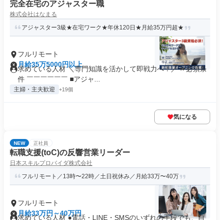
完全在宅のアジャスター職
株式会社はなまる
アジャスター3級★在宅ワーク★年休120日★月給35万円超★
フルリモート
月給35万5000円以上
求めている人材 ＼専門知識を活かして即戦力へ！／ ⏩必須条
件 ￣￣￣￣￣￣ ■アジャ...
主婦・主夫歓迎
+19個
気になる
NEW
正社員
転職支援(toC)の反響営業リーダー
日本スキルプロバイダ株式会社
フルリモート／13時〜22時／土日祝休み／月給33万〜40万
フルリモート
月給33万円～40万円
求めている人材 ●電話・LINE・SMSのいずれの手段でも、自