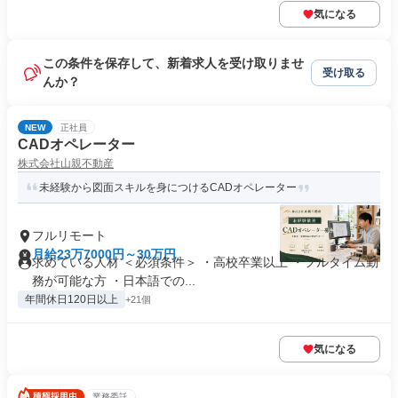
気になる
この条件を保存して、新着求人を受け取りませ
受け取る
んか？
NEW
正社員
CADオペレーター
株式会社山親不動産
未経験から図面スキルを身につけるCADオペレーター
フルリモート
月給23万7000円～30万円
求めている人材 ＜必須条件＞ ・高校卒業以上 ・フルタイム勤
務が可能な方 ・日本語での...
年間休日120日以上
+21個
気になる
業務委託