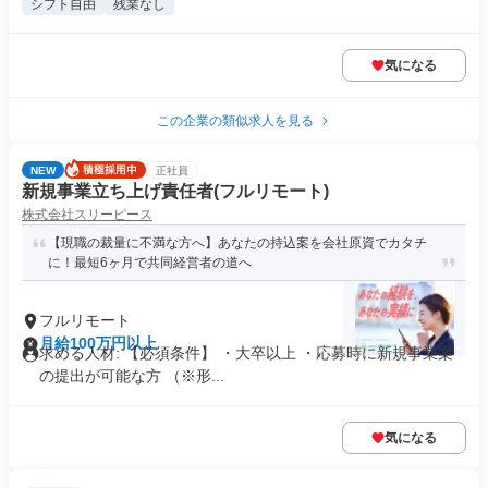
シフト自由
残業なし
気になる
この企業の類似求人を見る
NEW
正社員
新規事業立ち上げ責任者(フルリモート)
株式会社スリーピース
【現職の裁量に不満な方へ】あなたの持込案を会社原資でカタチ
に！最短6ヶ月で共同経営者の道へ
フルリモート
月給100万円以上
求める人材: 【必須条件】 ・大卒以上 ・応募時に新規事業案
の提出が可能な方 （※形...
気になる