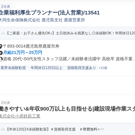
正社員
企業福利厚生プランナー(法人営業)/13541
大同生命保険株式会社 鹿児島支社 鹿屋営業所
【ご家庭・お子さん優先OK♪】土日祝休み＆残業なし◎未経験OK！年間休日120日以
〒893-0014鹿児島県鹿屋市寿
月給21万円～25万円
資格 20代~50代女性スタッフ活躍／未経験者活躍中 高校卒 資格不要..
業界未経験歓迎
年間休日120日以上
資格取得支援あり
+12個
正社員
働きやすい&年収900万以上も目指せる|建設現場作業ス
株式会社小原鉄筋工業
【年休120日X未経験歓迎】＃資格取得支援 ＃寮費無料⭐️