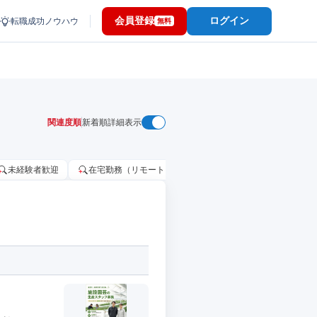
会員登録
ログイン
転職成功ノウハウ
無料
関連度順
新着順
詳細表示
未経験者歓迎
在宅勤務（リモートワーク）OK
家賃補助・住宅手当