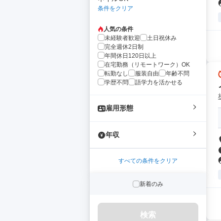
条件をクリア
人気の条件
未経験者歓迎
土日祝休み
完全週休2日制
年間休日120日以上
在宅勤務（リモートワーク）OK
転勤なし
服装自由
年齢不問
学歴不問
語学力を活かせる
雇用形態
年収
すべての条件をクリア
新着のみ
検索