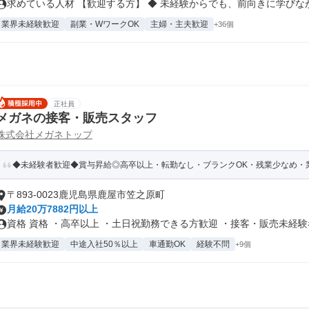
求めている人材 【歓迎する方】 ◆ 未経験からでも、前向きに学びながら
業界未経験歓迎
副業・WワークOK
主婦・主夫歓迎
+36個
正社員
メガネの接客・販売スタッフ
株式会社メガネトップ
◆未経験者歓迎◆賞与昇給◎高卒以上・転勤なし・ブランクOK・残業少なめ・業
〒893-0023鹿児島県鹿屋市笠之原町
月給20万7882円以上
資格 資格 ・高卒以上 ・土日祝勤務できる方歓迎 ・接客・販売未経験者.
業界未経験歓迎
中途入社50％以上
車通勤OK
経験不問
+9個