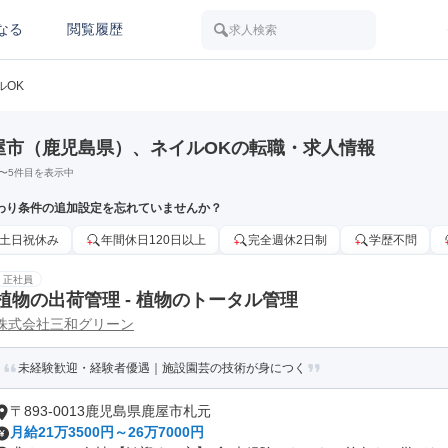
なる
閲覧履歴
求人検索
ルOK
屋市（鹿児島県）、ネイルOKの転職・求人情報
〜
5
件目を表示中
わり条件の追加設定を忘れていませんか？
土日祝休み
年間休日120日以上
完全週休2日制
学歴不問
正社員
植物の出荷管理 - 植物のトータル管理
株式会社三和グリーン
未経験歓迎・経験者優遇｜施設園芸の技術が身につく
〒893-0013鹿児島県鹿屋市札元
月給21万3500円～26万7000円