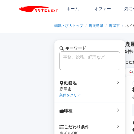
ホーム
オファー
気に
転職・求人トップ
/
鹿児島県
/
鹿屋市
/
ネイ
鹿
キーワード
5
件
1
こだ
勤務地
鹿屋市
条件をクリア
職種
こだわり条件
ネイルOK