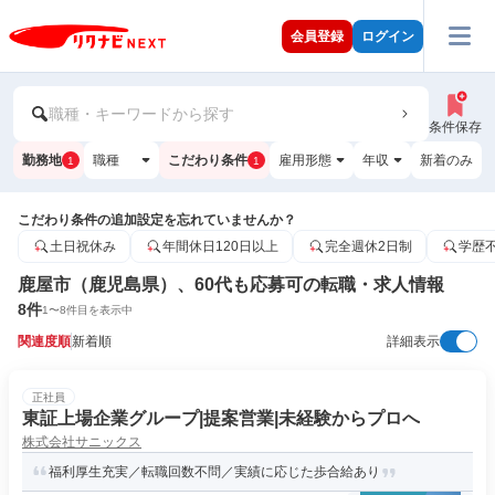
会員登録
ログイン
職種・キーワードから探す
条件保存
勤務地
職種
こだわり条件
雇用形態
年収
新着のみ
1
1
こだわり条件の追加設定を忘れていませんか？
土日祝休み
年間休日120日以上
完全週休2日制
学歴
鹿屋市（鹿児島県）、60代も応募可の転職・求人情報
8
件
1
〜
8
件目を表示中
関連度順
新着順
詳細表示
正社員
東証上場企業グループ|提案営業|未経験からプロへ
株式会社サニックス
福利厚生充実／転職回数不問／実績に応じた歩合給あり