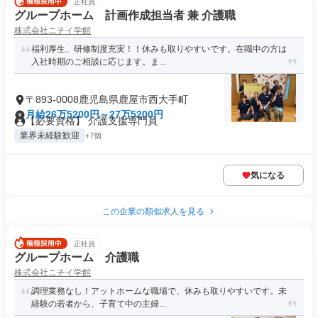
正社員
グループホーム 計画作成担当者 兼 介護職
株式会社ニチイ学館
福利厚生、研修制度充実！！休みも取りやすいです。在職中の方は
入社時期のご相談に応じます。ま...
〒893-0008鹿児島県鹿屋市西大手町
月給26万5200円～27万5200円
【必要資格】 介護支援専門員
業界未経験歓迎
+7個
気になる
この企業の類似求人を見る
正社員
グループホーム 介護職
株式会社ニチイ学館
調理業務なし！アットホームな職場で、休みも取りやすいです。未
経験の若者から、子育て中の主婦...