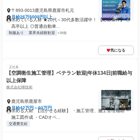
〒893-0013鹿児島県鹿屋市札元
月給26万6000円以上
求めている人材 ★20代～30代多数活躍中！ 【応募条件】 ◎
高卒以上 ◎普通自動車...
制服あり
業界未経験歓迎
+38個
気になる
正社員
【空調衛生施工管理】ベテラン歓迎|年休134日|前職給与
以上保障
株式会社暉技術
鹿児島県鹿屋市
月給42万円～60万円
求める人材: 【活かせる経験】 ・施工管理、施工管理補助 ・
施工図作成 ・CADオペ...
交通費支給