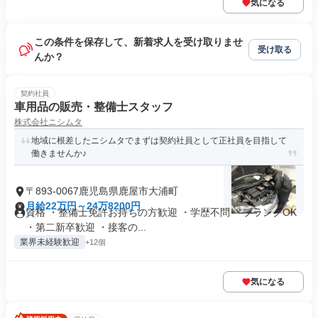
気になる
この条件を保存して、新着求人を受け取りませ
受け取る
んか？
契約社員
車用品の販売・整備士スタッフ
株式会社ニシムタ
地域に根差したニシムタでまずは契約社員として正社員を目指して
働きませんか♪
〒893-0067鹿児島県鹿屋市大浦町
月給22万円～24万8200円
資格 ・整備士免許お持ちの方歓迎 ・学歴不問 ・ブランクOK
・第二新卒歓迎 ・接客の...
業界未経験歓迎
+12個
気になる