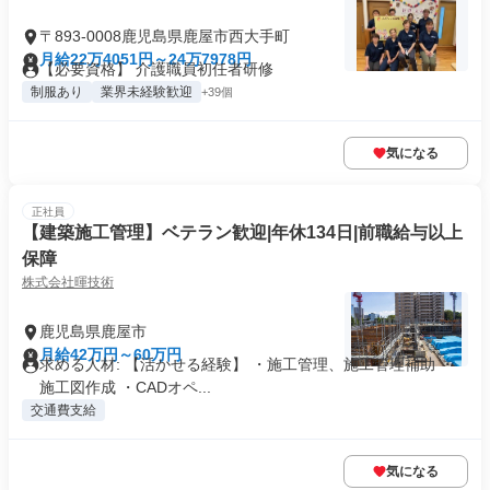
〒893-0008鹿児島県鹿屋市西大手町
月給22万4051円～24万7978円
【必要資格】 介護職員初任者研修
制服あり
業界未経験歓迎
+39個
気になる
正社員
【建築施工管理】ベテラン歓迎|年休134日|前職給与以上
保障
株式会社暉技術
鹿児島県鹿屋市
月給42万円～60万円
求める人材: 【活かせる経験】 ・施工管理、施工管理補助 ・
施工図作成 ・CADオペ...
交通費支給
気になる