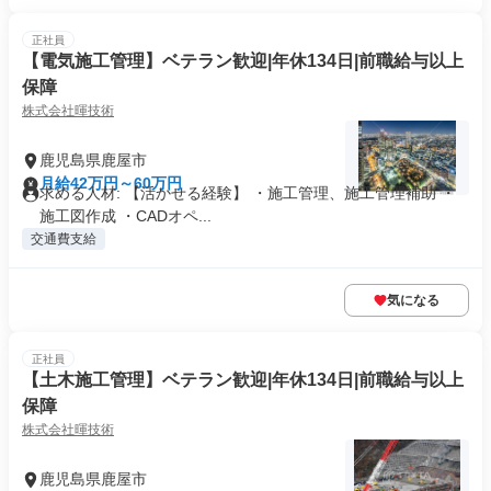
正社員
【電気施工管理】ベテラン歓迎|年休134日|前職給与以上
保障
株式会社暉技術
鹿児島県鹿屋市
月給42万円～60万円
求める人材: 【活かせる経験】 ・施工管理、施工管理補助 ・
施工図作成 ・CADオペ...
交通費支給
気になる
正社員
【土木施工管理】ベテラン歓迎|年休134日|前職給与以上
保障
株式会社暉技術
鹿児島県鹿屋市