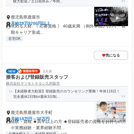
験大歓迎／土日祝休み／年間...
鹿児島県鹿屋市
月給29万9700円以上
求める人材: 《 応募資格 》 40歳未満 （例外事由3号のイ・長
期キャリア形成...
在宅OK
気になる
NEW
正社員
接客および登録販売スタッフ
株式会社マツモトキヨシ九州販売
【未経験者大歓迎】登録販売のカウンセリング業務！年休116日！
完全週休2日制or週休3日制...
鹿児島県鹿屋市大手町
月給18万円～30万円
経験・資格 ★高卒以上の方 ★登録販売者の資格をお持ちの方
※実務経験・業界経験不問...