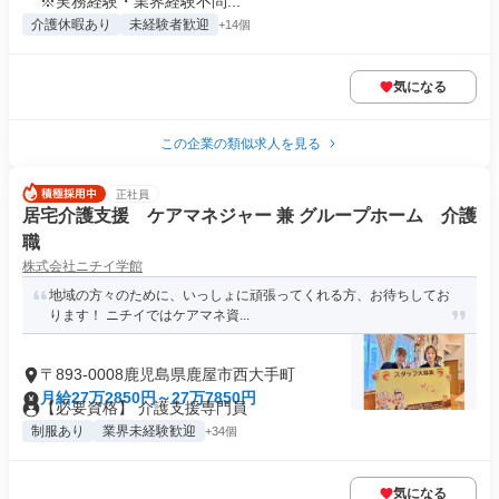
※実務経験・業界経験不問...
介護休暇あり
未経験者歓迎
+14個
気になる
この企業の類似求人を見る
正社員
居宅介護支援 ケアマネジャー 兼 グループホーム 介護
職
株式会社ニチイ学館
地域の方々のために、いっしょに頑張ってくれる方、お待ちしてお
ります！ ニチイではケアマネ資...
〒893-0008鹿児島県鹿屋市西大手町
月給27万2850円～27万7850円
【必要資格】 介護支援専門員
制服あり
業界未経験歓迎
+34個
気になる