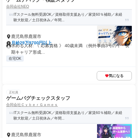
合同会社NEO
ITスクール無料受講OK／資格取得支援あり／家賃60％補助／未経
験大歓迎／土日祝休み／年間...
鹿児島県鹿屋市
月給29万9700円以上
求める人材: 《 応募資格 》 40歳未満 （例外事由3号のイ・長
期キャリア形成...
在宅OK
気になる
正社員
ゲームバグチェックスタッフ
合同会社ＣｙｂｅｒＧａｍｅｓ
ITスクール無料受講OK／資格取得支援あり／家賃60％補助／未経
験大歓迎／土日祝休み／年間...
鹿児島県鹿屋市