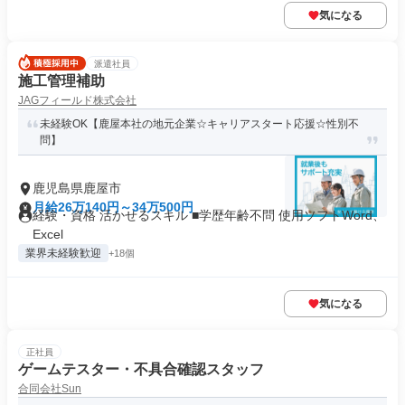
気になる
派遣社員
施工管理補助
JAGフィールド株式会社
未経験OK【鹿屋本社の地元企業☆キャリアスタート応援☆性別不
問】
鹿児島県鹿屋市
月給26万140円～34万500円
経験・資格 活かせるスキル ■学歴年齢不問 使用ソフトWord、
Excel
業界未経験歓迎
+18個
気になる
正社員
ゲームテスター・不具合確認スタッフ
合同会社Sun