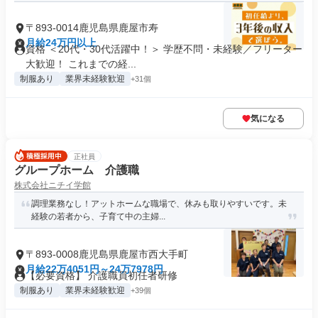
〒893-0014鹿児島県鹿屋市寿
月給24万円以上
資格 ＜20代・30代活躍中！＞ 学歴不問・未経験／フリーター
大歓迎！ これまでの経...
制服あり
業界未経験歓迎
+31個
気になる
正社員
グループホーム 介護職
株式会社ニチイ学館
調理業務なし！アットホームな職場で、休みも取りやすいです。未
経験の若者から、子育て中の主婦...
〒893-0008鹿児島県鹿屋市西大手町
月給22万4051円～24万7978円
【必要資格】 介護職員初任者研修
制服あり
業界未経験歓迎
+39個