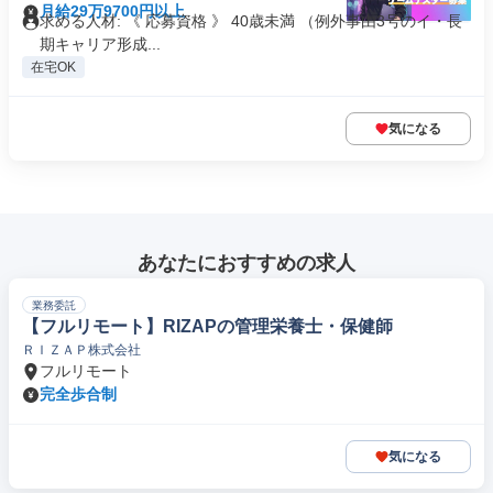
月給29万9700円以上
求める人材: 《 応募資格 》 40歳未満 （例外事由3号のイ・長
期キャリア形成...
在宅OK
気になる
あなたにおすすめの求人
業務委託
【フルリモート】RIZAPの管理栄養士・保健師
ＲＩＺＡＰ株式会社
フルリモート
完全歩合制
気になる