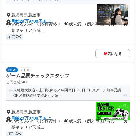
鹿児島県鹿屋市
月給29万9700円以上
求める人材: 《 応募資格 》 40歳未満 （例外事由3号のイ・長
期キャリア形成...
在宅OK
気になる
NEW
正社員
ゲーム品質チェックスタッフ
合同会社SKY
未経験大歓迎／土日祝休み／年間休日135日／ITスクール無料受講
OK／資格取得支援あり／家...
鹿児島県鹿屋市
月給29万9700円以上
求める人材: 《 応募資格 》 40歳未満 （例外事由3号のイ・長
期キャリア形成...
在宅OK