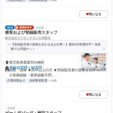
介護休暇あり
未経験者歓迎
+14個
気になる
NEW
正社員
接客および登録販売スタッフ
株式会社マツモトキヨシ九州販売
【登録販売者の資格を生かせるお仕事！】週休3日制選択可！未経
験でも問題ナシ！
鹿児島県鹿屋市白崎町
月給18万円～30万円
経験・資格 ★高卒以上の方 ★登録販売者の資格をお持ちの方
※実務経験・業界経験不問...
介護休暇あり
未経験者歓迎
+14個
気になる
正社員
ゲームデバッグ・検証スタッフ