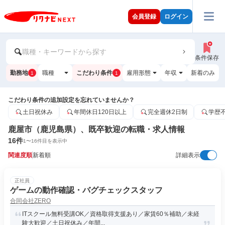
会員登録
ログイン
職種・キーワードから探す
条件保存
勤務地
職種
こだわり条件
雇用形態
年収
新着のみ
1
1
こだわり条件の追加設定を忘れていませんか？
土日祝休み
年間休日120日以上
完全週休2日制
学歴
鹿屋市（鹿児島県）、既卒歓迎の転職・求人情報
16
件
1
〜
16
件目を表示中
関連度順
新着順
詳細表示
正社員
ゲームの動作確認・バグチェックスタッフ
合同会社ZERO
ITスクール無料受講OK／資格取得支援あり／家賃60％補助／未経
験大歓迎／土日祝休み／年間...