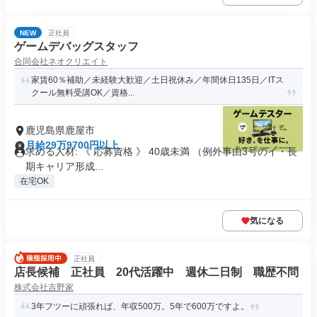
NEW
正社員
ゲームデバッグスタッフ
合同会社ネオクリエイト
家賃60％補助／未経験大歓迎／土日祝休み／年間休日135日／ITス
クール無料受講OK／資格...
鹿児島県鹿屋市
月給29万9700円以上
求める人材: 《 応募資格 》 40歳未満 （例外事由3号のイ・長
期キャリア形成...
在宅OK
気になる
正社員
店長候補 正社員 20代活躍中 週休二日制 職歴不問
株式会社吉野家
3年フツーに頑張れば、年収500万。5年で600万ですよ。