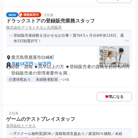
NEW
正社員
ドラックストアの登録販売業務スタッフ
株式会社マツモトキヨシ九州販売
登録販売者経験を活かせるお仕事！賞与4.5ヶ月分&年休116日、週
休3日制選択可！
鹿児島県鹿屋市白崎町
月給18万円～30万円
経験・資格 ★高卒以上の方 ★登録販売者の資格をお持ちの方
登録販売者の管理者要件を満...
介護休暇あり
未経験者歓迎
+14個
気になる
正社員
ゲームのテストプレイスタッフ
合同会社トータス
ITスクール無料受講OK／資格取得支援あり／家賃60％補助／未経