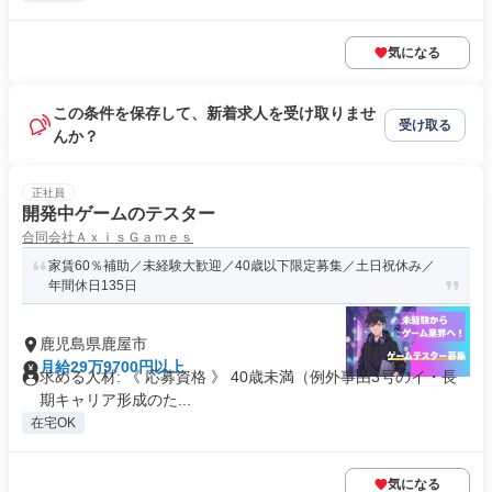
気になる
この条件を保存して、新着求人を受け取りませ
受け取る
んか？
正社員
開発中ゲームのテスター
合同会社ＡｘｉｓＧａｍｅｓ
家賃60％補助／未経験大歓迎／40歳以下限定募集／土日祝休み／
年間休日135日
鹿児島県鹿屋市
月給29万9700円以上
求める人材: 《 応募資格 》 40歳未満（例外事由3号のイ・長
期キャリア形成のた...
在宅OK
気になる