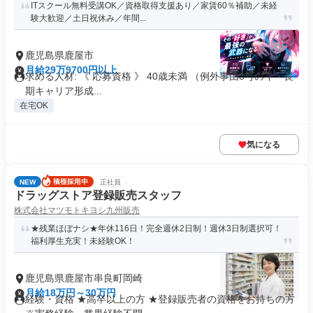
ITスクール無料受講OK／資格取得支援あり／家賃60％補助／未経
験大歓迎／土日祝休み／年間...
鹿児島県鹿屋市
月給29万9700円以上
求める人材: 《 応募資格 》 40歳未満 （例外事由3号のイ・長
期キャリア形成...
在宅OK
気になる
NEW
正社員
ドラッグストア登録販売スタッフ
株式会社マツモトキヨシ九州販売
★残業ほぼナシ★年休116日！完全週休2日制！週休3日制選択可！
福利厚生充実！未経験OK！
鹿児島県鹿屋市串良町岡崎
月給18万円～30万円
経験・資格 ★高卒以上の方 ★登録販売者の資格をお持ちの方