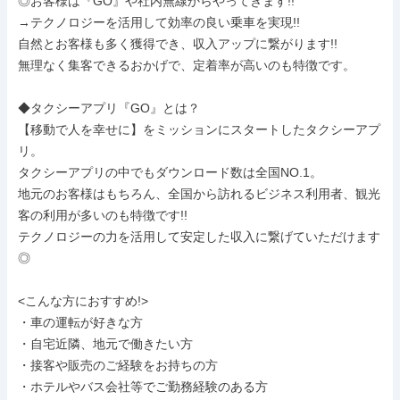
◎お客様は『GO』や社内無線からやってきます!!

→テクノロジーを活用して効率の良い乗車を実現!!

自然とお客様も多く獲得でき、収入アップに繋がります!!

無理なく集客できるおかげで、定着率が高いのも特徴です。

◆タクシーアプリ『GO』とは？

【移動で人を幸せに】をミッションにスタートしたタクシーアプ
リ。

タクシーアプリの中でもダウンロード数は全国NO.1。

地元のお客様はもちろん、全国から訪れるビジネス利用者、観光
客の利用が多いのも特徴です!!

テクノロジーの力を活用して安定した収入に繋げていただけます
◎

<こんな方におすすめ!>

・車の運転が好きな方

・自宅近隣、地元で働きたい方

・接客や販売のご経験をお持ちの方

・ホテルやバス会社等でご勤務経験のある方
