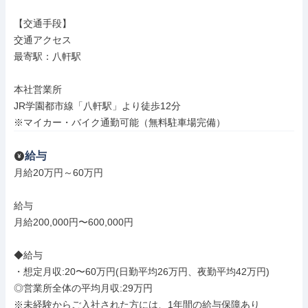
【交通手段】

交通アクセス

最寄駅：八軒駅

本社営業所

JR学園都市線「八軒駅」より徒歩12分

※マイカー・バイク通勤可能（無料駐車場完備）
給与
月給20万円～60万円

給与

月給200,000円〜600,000円

◆給与

・想定月収:20〜60万円(日勤平均26万円、夜勤平均42万円)

◎営業所全体の平均月収:29万円

※未経験からご入社された方には、1年間の給与保障あり
