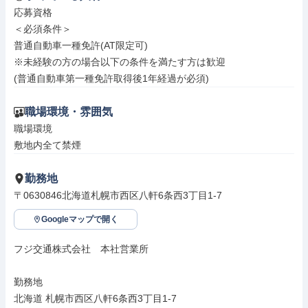
応募資格

＜必須条件＞

普通自動車一種免許(AT限定可)

※未経験の方の場合以下の条件を満たす方は歓迎

(普通自動車第一種免許取得後1年経過が必須)
職場環境・雰囲気
職場環境

敷地内全て禁煙
勤務地
〒0630846北海道札幌市西区八軒6条西3丁目1-7
Googleマップで開く
フジ交通株式会社　本社営業所

勤務地

北海道 札幌市西区八軒6条西3丁目1-7
