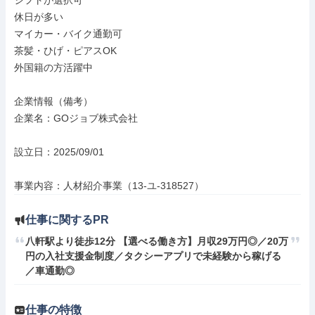
シフトが選択可

休日が多い

マイカー・バイク通勤可

茶髪・ひげ・ピアスOK

外国籍の方活躍中

企業情報（備考）

企業名：GOジョブ株式会社

設立日：2025/09/01

事業内容：人材紹介事業（13-ユ-318527）
仕事に関するPR
八軒駅より徒歩12分 【選べる働き方】月収29万円◎／20万
円の入社支援金制度／タクシーアプリで未経験から稼げる
／車通勤◎
仕事の特徴