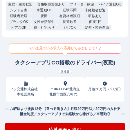
主婦・主夫歓迎
資格取得支援あり
フリーター歓迎
バイク通勤OK
シフト自由
車通勤OK
経験不問
未経験者歓迎
経験者歓迎
夜間
有資格者歓迎
研修あり
ブランクOK
女性が活躍中
長期歓迎
面接1回
ピアスOK
寮・社宅あり
ひげOK
髪型・髪色自由
いま見ている求人へ応募してみましょう！
タクシーアプリGO搭載のドライバー(夜勤)
正社員
フジ交通株式会社
〒063-0846北海道
月給20万円～60万円
本社営業所
札幌市西区八軒六条
西
八軒駅より徒歩12分 【選べる働き方】月収29万円◎／20万円の入社支
援金制度／タクシーアプリで未経験から稼げる／車通勤◎
応募画面へ進む