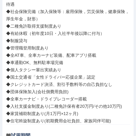
待遇

◆社会保険完備（加入保険等：雇用保険，労災保険，健康保険，
厚生年金，財形）

◆二種免許取得支援制度あり

◆有給休暇（初年度10日・入社半年後以降に付与）

◆制服貸与

◆管理職登用制度あり

◆全AT車、全車カーナビ装備、配車アプリ搭載

◆車通勤OK、無料駐車場完備

◆個人タクシー輩出実績あり

◆国土交通省「女性ドライバー応援企業」認定

◆クレジットカード決済、割引手数料等の自己負担なし

◆団体保険加入(会社側費用負担)

◆全車カーナビ・ドライブレコーダー搭載

◆入社支援金制度あり(二種免許保有者20万円/その他10万円)

◆家賃補助制度あり(月1万円×12ヶ月)

◆住宅斡旋制度あり(初期費用会社負担、家族同伴可能)
試用期間