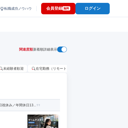
会員登録
ログイン
転職成功ノウハウ
無料
関連度順
新着順
詳細表示
未経験者歓迎
在宅勤務（リモートワーク）OK
家賃補助・住宅手当
休み／年間休日13...