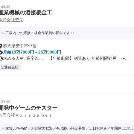
正社員
産業機械の溶接板金工
株式会社豊栄
工場内での溶接・板金作業員の募集です
群馬県安中市中宿
月給19万7000円～25万9000円
求める人材: 高卒以上。 【年齢制限】制限あり 年齢制限範囲 〜...
交通費支給
正社員
開発中ゲームのテスター
合同会社ＡｘｉｓＧａｍｅｓ
家賃60％補助／未経験大歓迎／40歳以下限定募集／土日祝休み／年間休日135