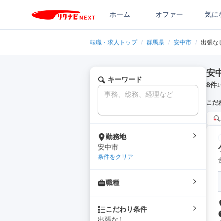
ホーム
オファー
気に
転職・求人トップ
/
群馬県
/
安中市
/
出張な
安
キーワード
8
件
1
こだ
勤務地
安中市
条件をクリア
職種
こだわり条件
出張なし