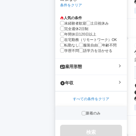
条件をクリア
人気の条件
未経験者歓迎
土日祝休み
完全週休2日制
年間休日120日以上
在宅勤務（リモートワーク）OK
転勤なし
服装自由
年齢不問
学歴不問
語学力を活かせる
雇用形態
年収
すべての条件をクリア
新着のみ
検索