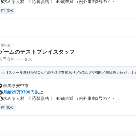
求める人材: 《 応募資格 》 40歳未満 （例外事由3号のイ・...
在宅OK
正社員
ゲームのテストプレイスタッフ
合同会社トータス
ITスクール無料受講OK／資格取得支援あり／家賃60％補助／未経験大歓迎／土日祝
群馬県安中市
月給29万9700円以上
求める人材: 《 応募資格 》 40歳未満 （例外事由3号のイ・...
在宅OK