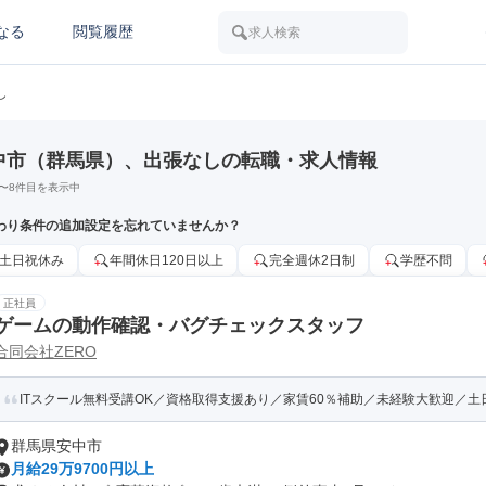
なる
閲覧履歴
求人検索
し
中市（群馬県）、出張なしの転職・求人情報
〜
8
件目を表示中
わり条件の追加設定を忘れていませんか？
土日祝休み
年間休日120日以上
完全週休2日制
学歴不問
正社員
ゲームの動作確認・バグチェックスタッフ
合同会社ZERO
ITスクール無料受講OK／資格取得支援あり／家賃60％補助／未経験大歓迎／土日祝
群馬県安中市
月給29万9700円以上