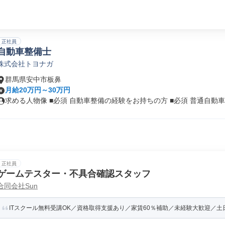
正社員
自動車整備士
株式会社トヨナガ
群馬県安中市板鼻
月給20万円～30万円
求める人物像 ■必須 自動車整備の経験をお持ちの方 ■必須 普通自動車.
正社員
ゲームテスター・不具合確認スタッフ
合同会社Sun
ITスクール無料受講OK／資格取得支援あり／家賃60％補助／未経験大歓迎／土日祝