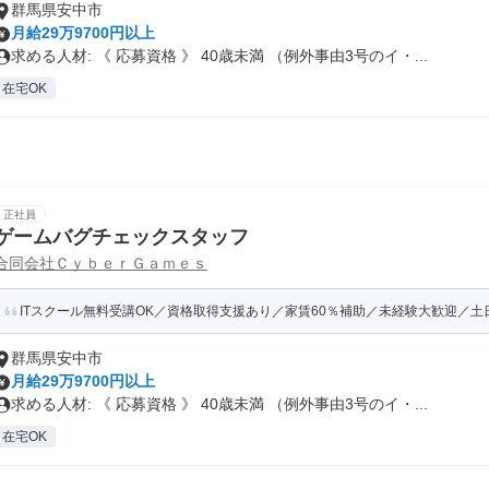
群馬県安中市
月給29万9700円以上
求める人材: 《 応募資格 》 40歳未満 （例外事由3号のイ・...
在宅OK
正社員
ゲームバグチェックスタッフ
合同会社ＣｙｂｅｒＧａｍｅｓ
ITスクール無料受講OK／資格取得支援あり／家賃60％補助／未経験大歓迎／土日祝
群馬県安中市
月給29万9700円以上
求める人材: 《 応募資格 》 40歳未満 （例外事由3号のイ・...
在宅OK