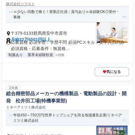
株式会社ソラスト
≪少ない回数で稼ぐ！夜勤正社員：賞与あり≫未経験OK◎受付・
事務
〒379-0133群馬県安中市原市
月給22万6501円以上
応募資格 必須学歴：学歴不問 必須PCスキル：文字入力のみ
必須資格・応募条件：無資格...
制服あり
業界未経験歓迎
+16個
気になる
正社員
総合精密部品メーカーの機構製品・電動製品の設計・開
発 松井田工場(特機事業部)
ミネベアミツミ株式会社
年収450～750万円/世界トップシェアを誇る地場優良企業/ミネベア
ミツミ株式会社