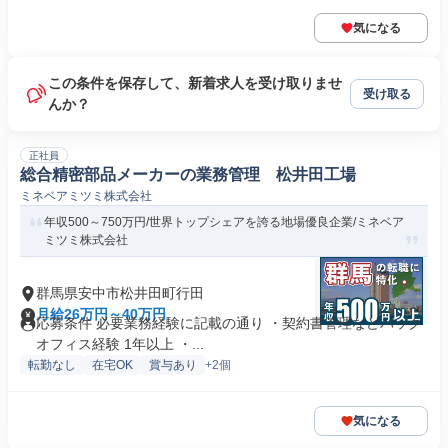
気になる
この条件を保存して、新着求人を受け取りませ
受け取る
んか？
正社員
総合精密部品メーカーの業務管理 松井田工場
ミネベアミツミ株式会社
年収500～750万円/世界トップシェアを誇る地場優良企業/ミネベア
ミツミ株式会社
群馬県安中市松井田町行田
月給26万円～40万円
応募条件 必要業務経験に記載の通り ・契約書管理などバック
オフィス経験 1年以上 ・...
転勤なし
在宅OK
賞与あり
+2個
気になる