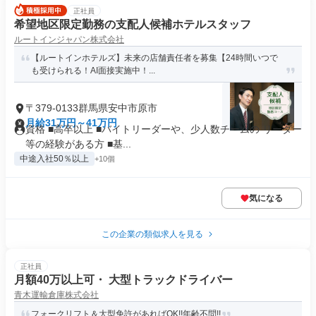
正社員
希望地区限定勤務の支配人候補ホテルスタッフ
ルートインジャパン株式会社
【ルートインホテルズ】未来の店舗責任者を募集【24時間いつで
も受けられる！AI面接実施中！...
〒379-0133群馬県安中市原市
月給31万円～41万円
資格 ■高卒以上 ■バイトリーダーや、少人数チームの リーダー
等の経験がある方 ■基...
中途入社50％以上
+10個
気になる
この企業の類似求人を見る
正社員
月額40万以上可・ 大型トラックドライバー
青木運輸倉庫株式会社
フォークリフト＆大型免許があればOK!!年齢不問!!