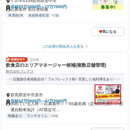
〒379-0109群馬県安中市
月給25万3000円～27万7000円
応募条件 初任者研修
車通勤OK
未経験者歓迎
+2個
気になる
この企業の類似求人を見る
正社員
飲食店のエリアマネージャー候補(複数店舗管理)
株式会社プレナス
店舗責任者経験必須！フルフレックス制✨充実した福利厚生あり✨
群馬県安中市原市
月給42万5000円～47万2000円
求めている人材 ＜応募条件＞ ✅65歳未満（定年のため） ✅普
通自動車免許（AT限定可...
制服あり
ランチタイム
+29個