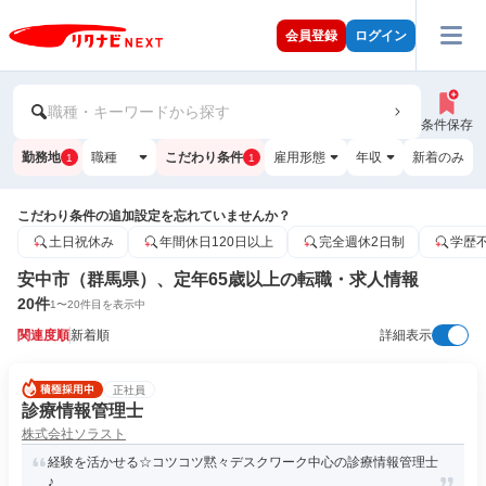
会員登録
ログイン
職種・キーワードから探す
条件保存
勤務地
職種
こだわり条件
雇用形態
年収
新着のみ
1
1
こだわり条件の追加設定を忘れていませんか？
土日祝休み
年間休日120日以上
完全週休2日制
学歴
安中市（群馬県）、定年65歳以上の転職・求人情報
20
件
1
〜
20
件目を表示中
関連度順
新着順
詳細表示
正社員
診療情報管理士
株式会社ソラスト
経験を活かせる☆コツコツ黙々デスクワーク中心の診療情報管理士
♪