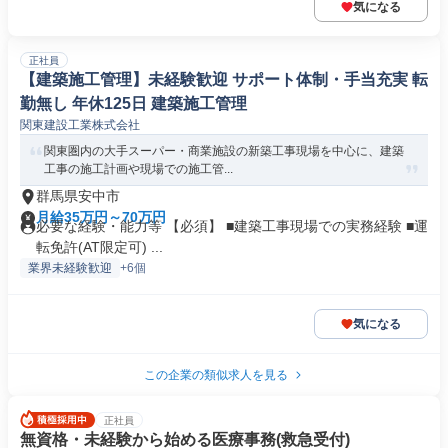
気になる
正社員
【建築施工管理】未経験歓迎 サポート体制・手当充実 転
勤無し 年休125日 建築施工管理
関東建設工業株式会社
関東圏内の大手スーパー・商業施設の新築工事現場を中心に、建築
工事の施工計画や現場での施工管...
群馬県安中市
月給35万円～70万円
必要な経験・能力等 【必須】 ■建築工事現場での実務経験 ■運
転免許(AT限定可) ...
業界未経験歓迎
+6個
気になる
この企業の類似求人を見る
正社員
無資格・未経験から始める医療事務(救急受付)