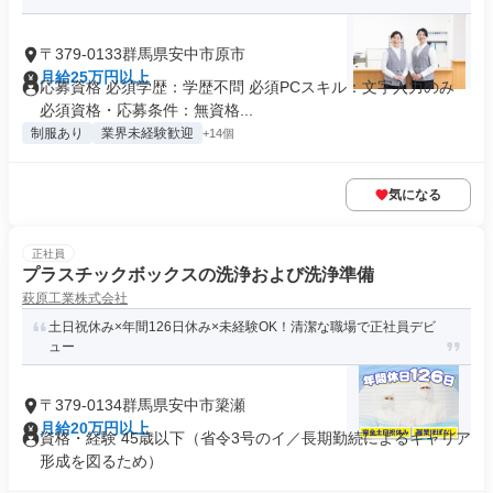
〒379-0133群馬県安中市原市
月給25万円以上
応募資格 必須学歴：学歴不問 必須PCスキル：文字入力のみ
必須資格・応募条件：無資格...
制服あり
業界未経験歓迎
+14個
気になる
正社員
プラスチックボックスの洗浄および洗浄準備
萩原工業株式会社
土日祝休み×年間126日休み×未経験OK！清潔な職場で正社員デビ
ュー
〒379-0134群馬県安中市簗瀬
月給20万円以上
資格・経験 45歳以下（省令3号のイ／長期勤続によるキャリア
形成を図るため）