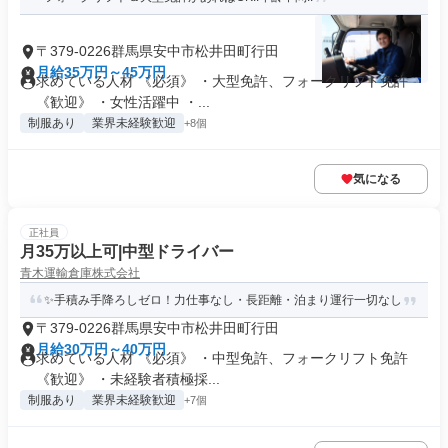
〒379-0226群馬県安中市松井田町行田
月給35万円～45万円
求めている人材 《必須》 ・大型免許、フォークリフト免許
《歓迎》 ・女性活躍中 ・...
制服あり
業界未経験歓迎
+8個
気になる
正社員
月35万以上可|中型ドライバー
青木運輸倉庫株式会社
✨手積み手降ろしゼロ！力仕事なし・長距離・泊まり運行一切なし
〒379-0226群馬県安中市松井田町行田
月給30万円～40万円
求めている人材 《必須》 ・中型免許、フォークリフト免許
《歓迎》 ・未経験者積極採...
制服あり
業界未経験歓迎
+7個