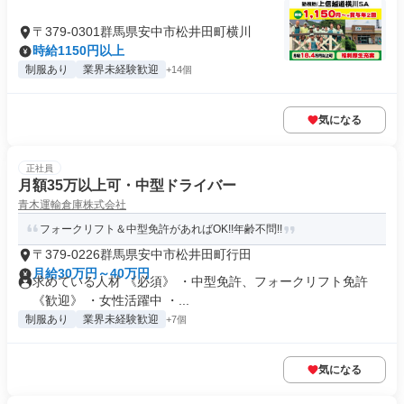
〒379-0301群馬県安中市松井田町横川
時給1150円以上
制服あり
業界未経験歓迎
+14個
気になる
正社員
月額35万以上可・中型ドライバー
青木運輸倉庫株式会社
フォークリフト＆中型免許があればOK!!年齢不問!!
〒379-0226群馬県安中市松井田町行田
月給30万円～40万円
求めている人材 《必須》 ・中型免許、フォークリフト免許
《歓迎》 ・女性活躍中 ・...
制服あり
業界未経験歓迎
+7個
気になる