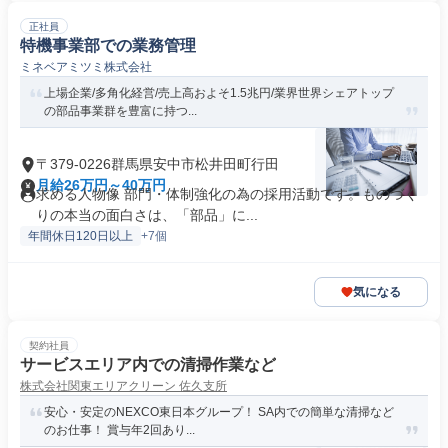
正社員
特機事業部での業務管理
ミネベアミツミ株式会社
上場企業/多角化経営/売上高およそ1.5兆円/業界世界シェアトップ
の部品事業群を豊富に持つ...
〒379-0226群馬県安中市松井田町行田
月給26万円～40万円
求める人物像 部門・体制強化の為の採用活動です。ものづく
りの本当の面白さは、「部品」に...
年間休日120日以上
+7個
気になる
契約社員
サービスエリア内での清掃作業など
株式会社関東エリアクリーン 佐久支所
安心・安定のNEXCO東日本グループ！ SA内での簡単な清掃など
のお仕事！ 賞与年2回あり...