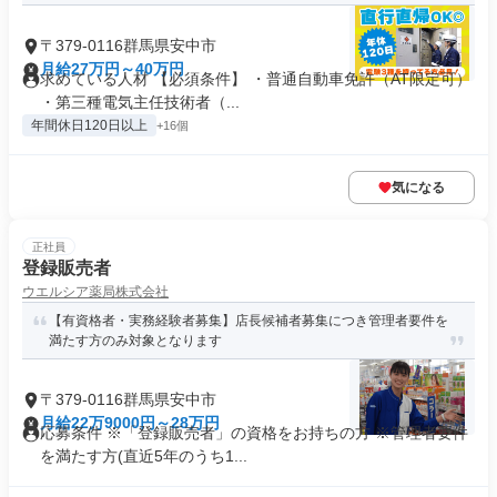
〒379-0116群馬県安中市
月給27万円～40万円
求めている人材 【必須条件】 ・普通自動車免許（AT限定可）
・第三種電気主任技術者（...
年間休日120日以上
+16個
気になる
正社員
登録販売者
ウエルシア薬局株式会社
【有資格者・実務経験者募集】店長候補者募集につき管理者要件を
満たす方のみ対象となります
〒379-0116群馬県安中市
月給22万9000円～28万円
応募条件 ※「登録販売者」の資格をお持ちの方 ※管理者要件
を満たす方(直近5年のうち1...