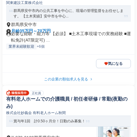
関東建設工業株式会社
群馬県安中市内の公共工事を中心に、現場の管理監督をお任せしま
す。 【土木実績】安中市を中心...
群馬県安中市
月給35万円～70万円
必要な経験・能力等 【必須】 ■土木工事現場での実務経験 ■運
転免許(AT限定可) ...
業界未経験歓迎
+6個
気になる
この企業の類似求人を見る
正社員
有料老人ホームでの介護職員 / 初任者研修 / 常勤(夜勤の
み)
株式会社妙義会 有料老人ホーム秋間
賞与年1回 計0.50ヶ月分！日勤のみ募集！