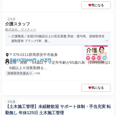
気になる
正社員
介護スタッフ
株式会社 ヴァティー
介護職員／全国150施設以上の安定基盤 昇給・賞与有、資格取得支
援制度有 ブランクOK、復...
〒379-0111群馬県安中市板鼻
月給23万5000円～25万円
資格・経験 ・64歳以下 ※定年年齢が65歳の為 （22時以降は1
8歳以上※深夜勤務を...
資格取得支援あり
+9個
気になる
正社員
【土木施工管理】未経験歓迎 サポート体制・手当充実 転
勤無し 年休125日 土木施工管理