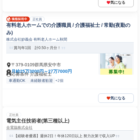
気になる
正社員
有料老人ホームでの介護職員 / 介護福祉士 / 常勤(夜勤の
み)
株式会社妙義会 有料老人ホーム秋間
賞与年1回 計0.50ヶ月分！
〒379-0109群馬県安中市
月給25万3000円～27万7000円
応募条件 介護福祉士
車通勤OK
未経験者歓迎
+2個
気になる
正社員
電気主任技術者(第三種以上)
全電協株式会社
【経験者優遇】週休2日！年休120日以上 努力次第で収入UP