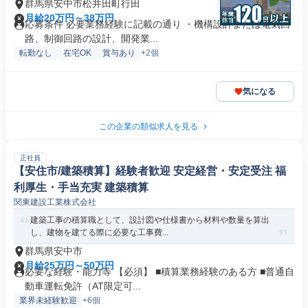
群馬県安中市松井田町行田
月給20万円～38万円
応募条件 必要業務経験に記載の通り ・機構設計または電気回
路、制御回路の設計、開発業...
転勤なし
在宅OK
賞与あり
+2個
気になる
この企業の類似求人を見る
正社員
【安住市/建築積算】経験者歓迎 安定経営・安定受注 福
利厚生・手当充実 建築積算
関東建設工業株式会社
建築工事の積算職として、設計図や仕様書から材料や数量を算出
し、建物を建てる際に必要な工事費...
群馬県安中市
月給25万円～50万円
必要な経験・能力等 【必須】 ■積算業務経験のある方 ■普通自
動車運転免許（AT限定可...
業界未経験歓迎
+6個