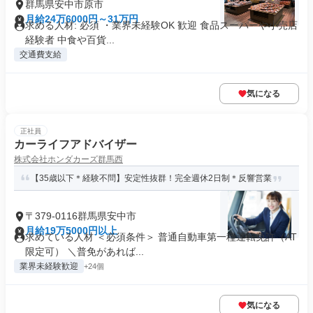
群馬県安中市原市
月給24万6000円～31万円
求める人材: 必須 ・業界未経験OK 歓迎 食品スーパーや小売店
経験者 中食や百貨...
交通費支給
気になる
正社員
カーライフアドバイザー
株式会社ホンダカーズ群馬西
【35歳以下＊経験不問】安定性抜群！完全週休2日制＊反響営業
〒379-0116群馬県安中市
月給19万5000円以上
求めている人材 ＜必須条件＞ 普通自動車第一種運転免許（AT
限定可） ＼普免があれば...
業界未経験歓迎
+24個
気になる