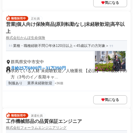
気になる
正社員
営業|個人向け保険商品|原則転勤なし|未経験歓迎|高卒以
上
株式会社かんぽ生命保険
業種・職種経験不問◎年休120日以上＜45歳以下の方対象＞
群馬県安中市安中
月給25万6800円～31万350円
求めている人材 未経験歓迎／人物重視 【必須】 ◎45歳以下の
方（3号のイ／長期キャ...
制服あり
業界未経験歓迎
+36個
気になる
派遣社員
工作機械部品の品質保証エンジニア
株式会社フォーラムエンジニアリング