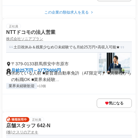
この企業の類似求人を見る
正社員
NTTドコモの法人営業
株式会社ソニアプラン
土日祝休み＆残業少なめ◎未経験でも月給25万円+高収入可能★
〒379-0133群馬県安中市原市
月給25万円～37万5000円
求めている人材 ■要普通自動車免許（AT限定可） ■異業種から
の転職OK ■業界未経験...
業界未経験歓迎
+13個
気になる
正社員
店舗スタッフ 642-N
(株)クスリのアオキ