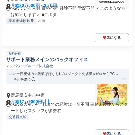
月給20万500円～35万円
求めている人材 資格不問 経験不問 学歴不問 ＜このような方
は歓迎します＞ ■クボタ...
業界未経験歓迎
+22個
気になる
契約社員
サポート業務メインのバックオフィス
マンパワーグループ株式会社
✅土日祝休み✨残業ほぼなし❗️プロジェクト先多数⭐ゼロからPCス
キルを磨く⭕️
群馬県安中市中宿
月給17万9000円以上
求める人材: ⏩これまでの経験は一切不問 事務未経験からスタ
ートしたスタッフが多数在...
交通費支給
気になる