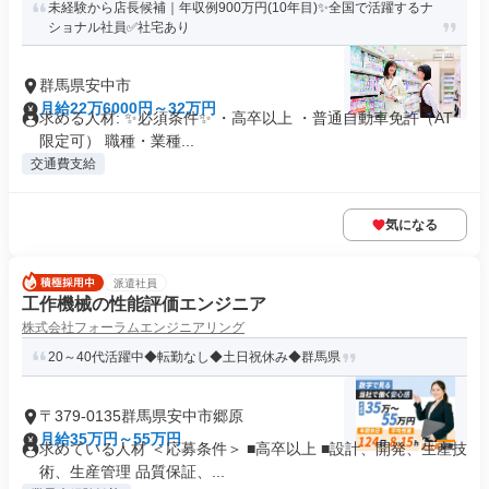
未経験から店長候補｜年収例900万円(10年目)✨全国で活躍するナ
ショナル社員✅社宅あり
群馬県安中市
月給22万6000円～32万円
求める人材: ✨必須条件✨ ・高卒以上 ・普通自動車免許（AT
限定可） 職種・業種...
交通費支給
気になる
派遣社員
工作機械の性能評価エンジニア
株式会社フォーラムエンジニアリング
20～40代活躍中◆転勤なし◆土日祝休み◆群馬県
〒379-0135群馬県安中市郷原
月給35万円～55万円
求めている人材 ＜応募条件＞ ■高卒以上 ■設計、開発、生産技
術、生産管理 品質保証、...