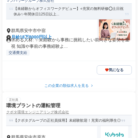
マンパワーグループ株式会社
【未経験からオフィスワークデビュー】⭐️充実の無料研修⭕️土日祝
休み✨年間休日125日以上...
群馬県安中市中宿
月給18万8000円以上
求める人材: ✨未経験から事務に挑戦したい前向きな姿勢を重
視 知識や事前の事務経験よ...
交通費支給
気になる
この企業の類似求人を見る
正社員
環境プラントの運転管理
クボタ環境エンジニアリング株式会社
【クボタグループの正社員採用】未経験歓迎！充実の福利厚生◎
群馬県安中市原市