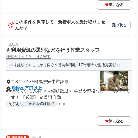
気になる
この条件を保存して、新着求人を受け取りませ
受け取る
んか？
正社員
再利用資源の選別などを行う作業スタッフ
株式会社ＫＡＭＩＮＡ安中
未経験でもしっかり稼ぐ＆賞与年2回／17時定時で生活充実◎
〒379-0135群馬県安中市郷原
月給26万円以上
求めている人材 ＜未経験歓迎＞ 学歴や資格など、一切不問で
す！ 【必須】 ※普通自動...
制服あり
業界未経験歓迎
+16個
気になる
正社員