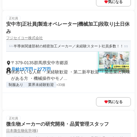
気になる
正社員
安中市|正社員|製造オペレーター|機械加工|段取り|土日休
み
フジセイコー株式会社
半導体関連部材の精密加工メーカー／未経験スタート社員多数！！
〒379-0135群馬県安中市郷原
月給19万円～27万円
求めている人材 ・未経験歓迎 ・第二新卒歓迎 ・製造業に興味
がある方 ・機械操作やモノ...
制服あり
業界未経験歓迎
+33個
気になる
正社員
微生物メーカーの研究開発・品質管理スタッフ
日本微生物化学(株)