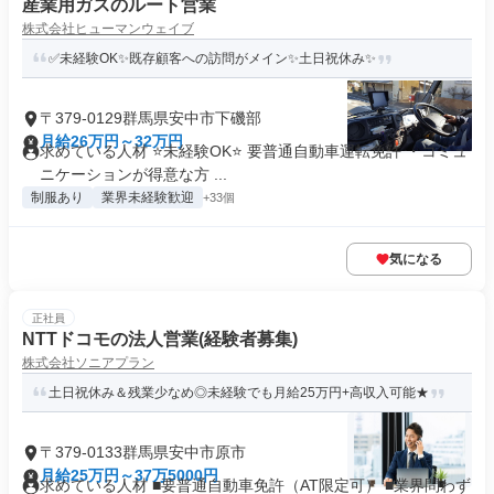
産業用ガスのルート営業
株式会社ヒューマンウェイブ
✅未経験OK✨既存顧客への訪問がメイン✨土日祝休み✨
〒379-0129群馬県安中市下磯部
月給26万円～32万円
求めている人材 ⭐未経験OK⭐ 要普通自動車運転免許 ・コミュ
ニケーションが得意な方 ...
制服あり
業界未経験歓迎
+33個
気になる
正社員
NTTドコモの法人営業(経験者募集)
株式会社ソニアプラン
土日祝休み＆残業少なめ◎未経験でも月給25万円+高収入可能★
〒379-0133群馬県安中市原市
月給25万円～37万5000円
求めている人材 ■要普通自動車免許（AT限定可） ■業界問わず