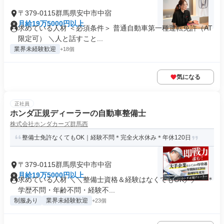
〒379-0115群馬県安中市中宿
月給19万5000円以上
求めている人材 ＜必須条件＞ 普通自動車第一種運転免許（AT
限定可） ＼人と話すこと...
業界未経験歓迎
+18個
気になる
正社員
ホンダ正規ディーラーの自動車整備士
株式会社ホンダカーズ群馬西
整備士免許なくてもOK｜経験不問＊完全火水休み＊年休120日
〒379-0115群馬県安中市中宿
月給19万5000円以上
求めている人材 ＼＼整備士資格＆経験はなくてもOK／／ ＊＊
学歴不問・年齢不問・経験不...
制服あり
業界未経験歓迎
+23個