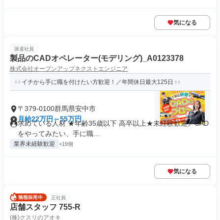
気になる
派遣社員
製品のCADオペレーター(モデリング)_A0123378
株式会社オープンアップネクストエンジニア
イチから手に職を付けたい方歓迎！／年間休日最大125日
〒379-0100群馬県安中市
月給22万円～55万円
求めている人材 ★年齢35歳以下 高卒以上★未経験歓迎／CAD
をやってみたい、手に職...
業界未経験歓迎
+19個
気になる
正社員
店舗スタッフ 755-R
(株)クスリのアオキ