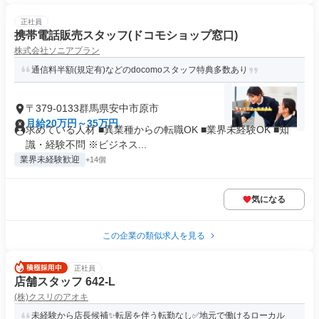
正社員
携帯電話販売スタッフ(ドコモショップ窓口)
株式会社ソニアプラン
通信料半額(規定有)などのdocomoスタッフ特典多数あり
〒379-0133群馬県安中市原市
月給20万円～35万円
求めている人材 ■異業種からの転職OK ■業界未経験OK ■知
識・経験不問 ※ビジネス...
業界未経験歓迎
+14個
気になる
この企業の類似求人を見る
正社員
店舗スタッフ 642-L
(株)クスリのアオキ
未経験から店長候補✨転居を伴う転勤なし✅地元で働けるローカル