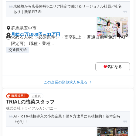
未経験から店長候補✨エリア限定で働けるリージョナル社員✅社宅
あり｜残業月7.8h
群馬県安中市
月給21万1000円～31万円
求める人材: ✨必須条件✨ ・高卒以上 ・普通自動車免許（AT
限定可） 職種・業種...
交通費支給
気になる
この企業の類似求人を見る
正社員
TRIALの惣菜スタッフ
株式会社トライアルカンパニー
AI・IoTを積極導入の小売企業！働き方改革にも積極的！基本定時
上がり！