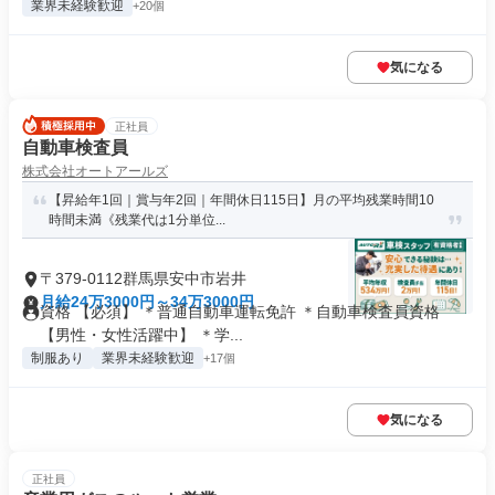
業界未経験歓迎
+20個
気になる
正社員
自動車検査員
株式会社オートアールズ
【昇給年1回｜賞与年2回｜年間休日115日】月の平均残業時間10
時間未満《残業代は1分単位...
〒379-0112群馬県安中市岩井
月給24万3000円～34万3000円
資格 【必須】 ＊普通自動車運転免許 ＊自動車検査員資格
【男性・女性活躍中】 ＊学...
制服あり
業界未経験歓迎
+17個
気になる
正社員