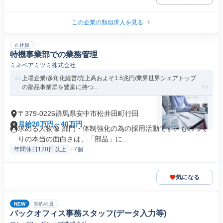
この企業の類似求人を見る
正社員
特機事業部での業務管理
ミネベアミツミ株式会社
上場企業/多角化経営/売上高およそ1.5兆円/業界世界シェアトップ
の部品事業群を豊富に持つ...
〒379-0226群馬県安中市松井田町行田
月給26万円～40万円
求める人物像 部門・体制強化の為の採用活動です。ものづく
りの本当の面白さは、「部品」に...
年間休日120日以上
+7個
気になる
NEW
契約社員
バックオフィス事務スタッフ(データ入力等)