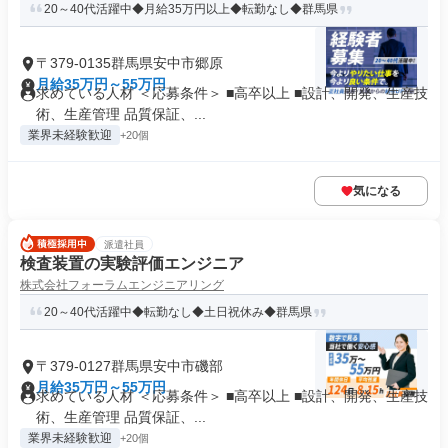
20～40代活躍中◆月給35万円以上◆転勤なし◆群馬県
〒379-0135群馬県安中市郷原
月給35万円～55万円
求めている人材 ＜応募条件＞ ■高卒以上 ■設計、開発、生産技
術、生産管理 品質保証、...
業界未経験歓迎
+20個
気になる
派遣社員
検査装置の実験評価エンジニア
株式会社フォーラムエンジニアリング
20～40代活躍中◆転勤なし◆土日祝休み◆群馬県
〒379-0127群馬県安中市磯部
月給35万円～55万円
求めている人材 ＜応募条件＞ ■高卒以上 ■設計、開発、生産技
術、生産管理 品質保証、...
業界未経験歓迎
+20個