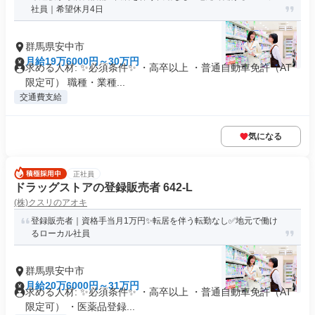
社員｜希望休月4日
群馬県安中市
月給19万6000円～30万円
求める人材: ✨必須条件✨ ・高卒以上 ・普通自動車免許（AT
限定可） 職種・業種...
交通費支給
気になる
正社員
ドラッグストアの登録販売者 642-L
(株)クスリのアオキ
登録販売者｜資格手当月1万円✨転居を伴う転勤なし✅地元で働け
るローカル社員
群馬県安中市
月給20万6000円～31万円
求める人材: ✨必須条件✨ ・高卒以上 ・普通自動車免許（AT
限定可） ・医薬品登録...