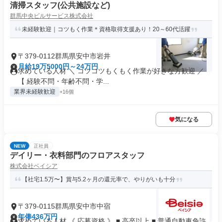
清掃スタッフ(公共施設など)
群馬中央ビルサービス株式会社
未経験歓迎｜コツもく作業＊資格取得支援あり！20～60代活躍
〒379-0112群馬県安中市岩井
月給19万5000円～24万円
求めている人材 ＼ コツコツもくもく作業が好きな方歓迎 ／
【 経験不問・年齢不問・学...
業界未経験歓迎
+16個
気になる
NEW
正社員
デイリー・衣料部門のフロアスタッフ
株式会社ベイシア
【社宅1.5万〜】賞与5.2ヶ月の還元率で、やりがいも十分
〒379-0115群馬県安中市中宿
年俸436万円
求めている人材 《 応募資格 》 ■ 高卒以上 ■ 普通自動車免許