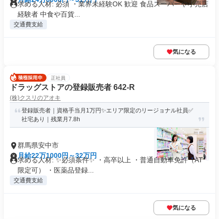
求める人材: 必須 ・業界未経験OK 歓迎 食品スーパーや小売店
経験者 中食や百貨...
交通費支給
気になる
正社員
ドラッグストアの登録販売者 642-R
(株)クスリのアオキ
登録販売者｜資格手当月1万円✨エリア限定のリージョナル社員✅
社宅あり｜残業月7.8h
群馬県安中市
月給22万1000円～32万円
求める人材: ✨必須条件✨ ・高卒以上 ・普通自動車免許（AT
限定可） ・医薬品登録...
交通費支給
気になる