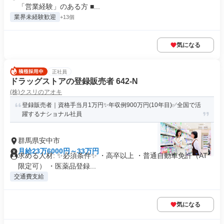
「営業経験」のある方 ■...
業界未経験歓迎
+13個
気になる
正社員
ドラッグストアの登録販売者 642-N
(株)クスリのアオキ
登録販売者｜資格手当月1万円✨年収例900万円(10年目)✅全国で活
躍するナショナル社員
群馬県安中市
月給23万6000円～33万円
求める人材: ✨必須条件✨ ・高卒以上 ・普通自動車免許（AT
限定可） ・医薬品登録...
交通費支給
気になる