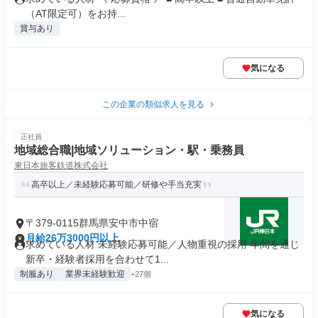
（AT限定可）をお持...
賞与あり
気になる
この企業の類似求人を見る
正社員
地域総合職|地域ソリューション・駅・乗務員
東日本旅客鉄道株式会社
高卒以上／未経験応募可能／研修や手当充実
〒379-0115群馬県安中市中宿
月給26万3000円以上
求めている人材 未経験応募可能／人物重視の採用 年間を通じ
新卒・経験者採用を合わせて1...
制服あり
業界未経験歓迎
+27個
気になる