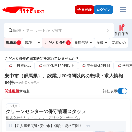
会員登録
ログイン
職種・キーワードから探す
条件保存
勤務地
職種
こだわり条件
雇用形態
年収
新着のみ
1
1
こだわり条件の追加設定を忘れていませんか？
土日祝休み
年間休日120日以上
完全週休2日制
学歴
安中市（群馬県）、残業月20時間以内の転職・求人情報
84
件
1
〜
84
件目を表示中
関連度順
新着順
詳細表示
正社員
クリーンセンターの保守管理スタッフ
株式会社キリン・エンジニアリング・サービス
【公共事業関連×安中市】経験・資格不問！！