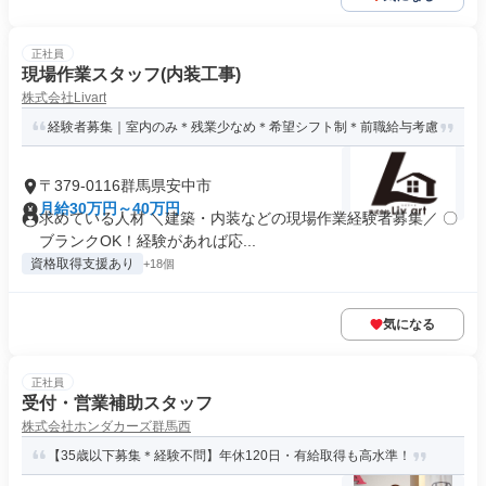
正社員
現場作業スタッフ(内装工事)
株式会社Livart
経験者募集｜室内のみ＊残業少なめ＊希望シフト制＊前職給与考慮
〒379-0116群馬県安中市
月給30万円～40万円
求めている人材 ＼建築・内装などの現場作業経験者募集／ 〇
ブランクOK！経験があれば応...
資格取得支援あり
+18個
気になる
正社員
受付・営業補助スタッフ
株式会社ホンダカーズ群馬西
【35歳以下募集＊経験不問】年休120日・有給取得も高水準！