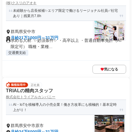
(株)クスリのアオキ
未経験から店長候補✨エリア限定で働けるリージョナル社員✅社宅
あり｜残業月7.8h
群馬県安中市
月給21万1000円～31万円
求める人材: ✨必須条件✨ ・高卒以上 ・普通自動車免許（AT
限定可） 職種・業種...
交通費支給
気になる
正社員
TRIALの精肉スタッフ
株式会社トライアルカンパニー
AI・IoTを積極導入の小売企業！働き方改革にも積極的！基本定時
上がり！
群馬県安中市原市
月給24万6000円～31万円