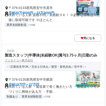
〒379-0133群馬県安中市原市
月給20万4600円～22万2000円
求めている人材 資格不問／未経験ＯＫ！ ※必要な資格は入社
後に取得可能です ※ほとんど...
業界未経験歓迎
+29個
気になる
正社員
製造スタッフ|半導体|未経験OK|賞与3.75ヶ月|日勤のみ
フジセイコー株式会社
応募前見学OK／完全土日休み／髪型・髪色自由／安中市
〒379-0135群馬県安中市郷原
月給19万円～27万円
求めている人材 ・製造業で長く働きたい方 ・機械操作やモノ
づくりに興味がある方 ・手順...
制服あり
業界未経験歓迎
+33個