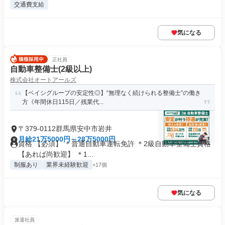
交通費支給
気になる
正社員
自動車整備士(2級以上)
株式会社オートアールズ
【ベイシグループの安定性◎】“無理なく続けられる整備士”の働き
方《年間休日115日／残業代...
〒379-0112群馬県安中市岩井
月給21万5000円～28万5000円
資格 【必須】 ＊普通自動車運転免許 ＊2級自動車整備士資格
【あれば尚歓迎】 ＊1...
制服あり
業界未経験歓迎
+17個
気になる
派遣社員