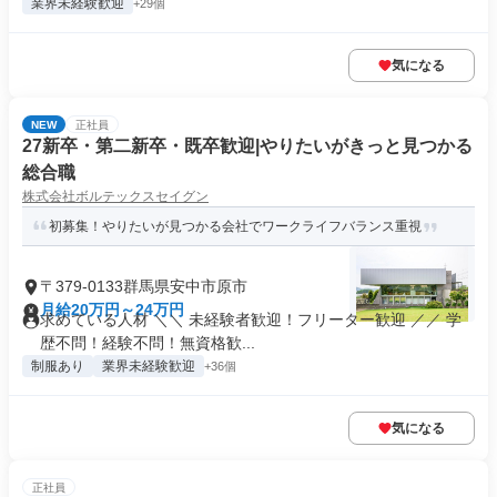
業界未経験歓迎
+29個
気になる
NEW
正社員
27新卒・第二新卒・既卒歓迎|やりたいがきっと見つかる
総合職
株式会社ボルテックスセイグン
初募集！やりたいが見つかる会社でワークライフバランス重視
〒379-0133群馬県安中市原市
月給20万円～24万円
求めている人材 ＼＼ 未経験者歓迎！フリーター歓迎 ／／ 学
歴不問！経験不問！無資格歓...
制服あり
業界未経験歓迎
+36個
気になる
正社員