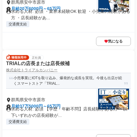
群馬県安中市原市
月給20万6000円～65万円
求める人材: 必須 ・業界未経験OK 歓迎 ・小売業の経験がある
方 ・店長経験があ...
交通費支給
気になる
正社員
TRIALの店長または店長候補
株式会社トライアルカンパニー
小売事業にIOTを取り込み、爆発的な成長を実現。今後も出店が続
くスマートストア「TRIAL...
群馬県安中市原市
月給37万5000円～65万円
求める人材: 必須 【学歴・年齢不問】店長経験がある方 ～以
下いずれかの店長経験が...
交通費支給