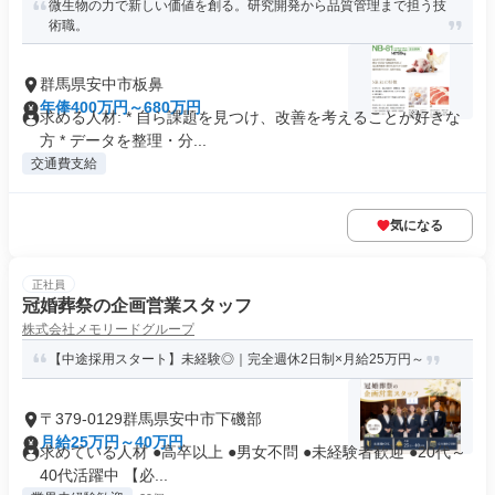
微生物の力で新しい価値を創る。研究開発から品質管理まで担う技
術職。
群馬県安中市板鼻
年俸400万円～680万円
求める人材: * 自ら課題を見つけ、改善を考えることが好きな
方 * データを整理・分...
交通費支給
気になる
正社員
冠婚葬祭の企画営業スタッフ
株式会社メモリードグループ
【中途採用スタート】未経験◎｜完全週休2日制×月給25万円～
〒379-0129群馬県安中市下磯部
月給25万円～40万円
求めている人材 ●高卒以上 ●男女不問 ●未経験者歓迎 ●20代～
40代活躍中 【必...