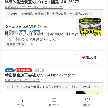
半導体製造装置のプロセス開発_A0126377
株式会社オープンアップネクストエンジニア
30代・40代活躍／経験者限定／多彩な製品／年休最大125日
〒379-0100群馬県安中市
月給30万円～55万円
求めている人材 高卒以上/転職回数不問★実験・評価、品質保
証、製造などの経験を活かした...
無期雇用派遣
+19個
気になる
NEW
派遣社員
精密板金加工会社でのCADオペレーター
株式会社スタッフサービス
【こんなスキルや経験のある方を歓迎します！】CAD実務経験。/
〒379-0115群馬県安中市中宿
月給23万5000円～27万3700円
ホーム
オファー
気になる
資格 【こんなスキルや経験のある方を歓迎します！】CAD実