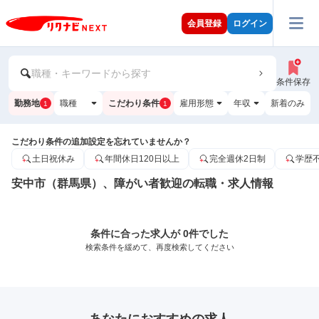
会員登録
ログイン
職種・キーワードから探す
条件保存
勤務地
職種
こだわり条件
雇用形態
年収
新着のみ
1
1
こだわり条件の追加設定を忘れていませんか？
土日祝休み
年間休日120日以上
完全週休2日制
学歴
安中市（群馬県）、障がい者歓迎の転職・求人情報
条件に合った求人が 0件でした
検索条件を緩めて、再度検索してください