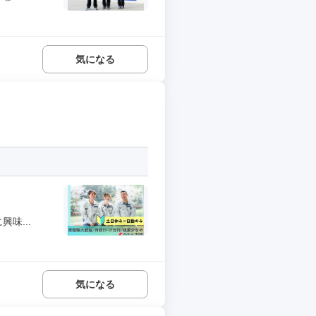
気になる
味...
気になる