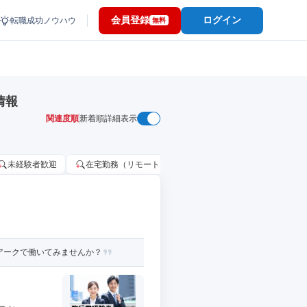
会員登録
ログイン
転職成功ノウハウ
無料
情報
関連度順
新着順
詳細表示
未経験者歓迎
在宅勤務（リモートワーク）OK
家賃補助・住宅手当
アークで働いてみませんか？