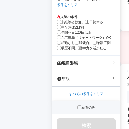
条件をクリア
人気の条件
未経験者歓迎
土日祝休み
完全週休2日制
年間休日120日以上
在宅勤務（リモートワーク）OK
転勤なし
服装自由
年齢不問
学歴不問
語学力を活かせる
雇用形態
年収
すべての条件をクリア
新着のみ
検索