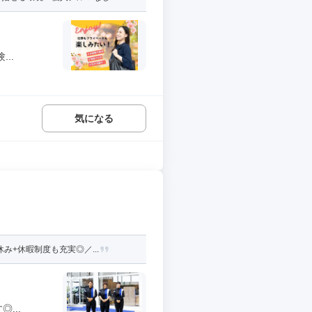
..
気になる
+休暇制度も充実◎／...
...