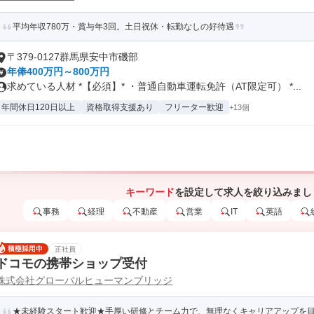
平均年収780万・賞与年3回。土日祝休・転勤なしの好待遇
〒379-0127群馬県安中市磯部
年俸400万円～800万円
求めている人材 *【必須】* ・普通自動車運転免許（AT限定可） *...
年間休日120日以上
資格取得支援あり
フリーター歓迎
+13個
キーワード
を設定して求人を絞り込みまし
事務
経理
不動産
営業
IT
英語
正社員
ドコモの携帯ショップ受付
株式会社グローバルヒューマンブリッジ
★未経験スタート歓迎★手厚い研修とチーム力で、無理なくキャリアアップを目指