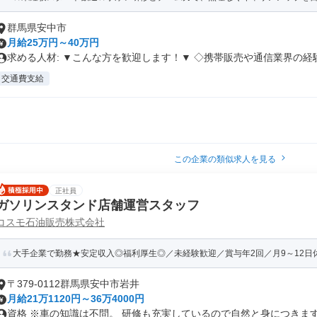
群馬県安中市
月給25万円～40万円
求める人材: ▼こんな方を歓迎します！▼ ◇携帯販売や通信業界の経験.
交通費支給
この企業の類似求人を見る
正社員
ガソリンスタンド店舗運営スタッフ
コスモ石油販売株式会社
大手企業で勤務★安定収入◎福利厚生◎／未経験歓迎／賞与年2回／月9～12日休み
〒379-0112群馬県安中市岩井
月給21万1120円～36万4000円
資格 ※車の知識は不問。 研修も充実しているので自然と身につきます◎