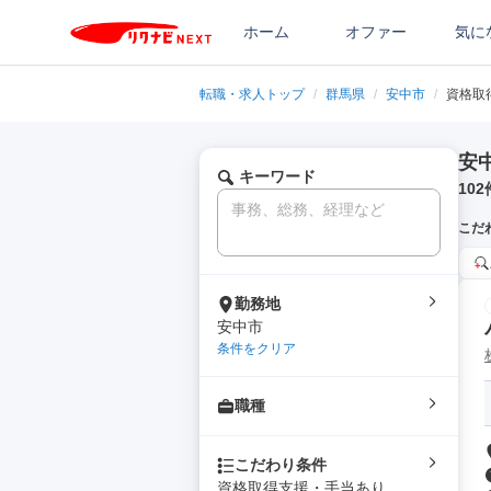
ホーム
オファー
気に
転職・求人トップ
/
群馬県
/
安中市
/
資格取
安
キーワード
102
こだ
勤務地
安中市
条件をクリア
職種
こだわり条件
資格取得支援・手当あり