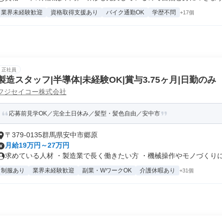
業界未経験歓迎
資格取得支援あり
バイク通勤OK
学歴不問
+17個
正社員
製造スタッフ|半導体|未経験OK|賞与3.75ヶ月|日勤のみ
フジセイコー株式会社
応募前見学OK／完全土日休み／髪型・髪色自由／安中市
〒379-0135群馬県安中市郷原
月給19万円～27万円
求めている人材 ・製造業で長く働きたい方 ・機械操作やモノづくりに興
制服あり
業界未経験歓迎
副業・WワークOK
介護休暇あり
+31個