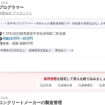
正社員
プログラマー
有限会社 アスカソフト
＜安中市/プログラマー＞市外からの通勤者多数◎ 9：30始業＆残業ほぼなし＆
〒379-0223群馬県安中市松井田町二軒在家
月給18万円～30万円
資格・経験 経験不問
年間休日120日以上
資格取得支援あり
育休あり
+1個
雇用形態
を設定して求人を絞り込みまし
正社員
派遣社員
業務委託
契
正社員
コンクリートメーカーの製造管理