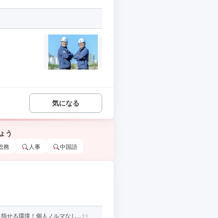
気になる
ょう
総務
人事
中国語
せる環境！個人ノルマなし...