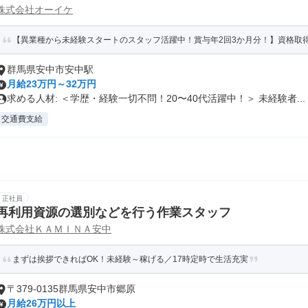
株式会社オーイケ
【異業種から未経験スタートのスタッフ活躍中！賞与年2回3か月分！】資格取得支
群馬県安中市安中駅
月給23万円～32万円
求める人材: ＜学歴・経験一切不問！20〜40代活躍中！＞ 未経験者...
交通費支給
正社員
再利用資源の選別などを行う作業スタッフ
株式会社ＫＡＭＩＮＡ安中
まずは挨拶できればOK！未経験～稼げる／17時定時で生活充実
〒379-0135群馬県安中市郷原
月給26万円以上