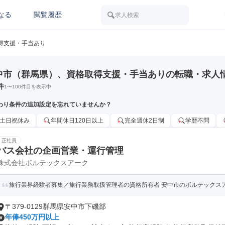
なる
閲覧履歴
求人検索
得支援・手当あり
中市（群馬県）、資格取得支援・手当ありの転職・求人
件
1
〜
100
件目を表示中
わり条件の追加設定を忘れていませんか？
土日祝休み
年間休日120日以上
完全週休2日制
学歴不問
正社員
バス会社の企画営業・運行管理
株式会社ボルテックスアーク
旅行業界経験者募集／旅行業務取扱管理者の資格所有者 安中市のボルテックス
〒379-0129群馬県安中市下磯部
年俸450万円以上