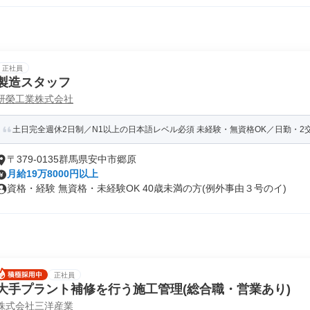
正社員
製造スタッフ
研榮工業株式会社
土日完全週休2日制／N1以上の日本語レベル必須 未経験・無資格OK／日勤・2
〒379-0135群馬県安中市郷原
月給19万8000円以上
資格・経験 無資格・未経験OK 40歳未満の方(例外事由３号のイ)
正社員
大手プラント補修を行う施工管理(総合職・営業あり)
株式会社三洋産業