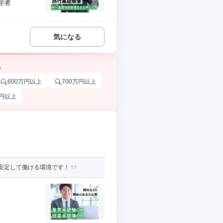
理者
気になる
う
600万円以上
700万円以上
万円以上
く安定して働ける環境です！