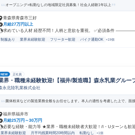
オープニング⭐転勤なしの地域限定社員募集！社会人経験1年以上
青森県青森市三好
月給27万円以上
求めている人材 経歴不問！人柄と意欲を重視。 ✅必須条件 ――――――
制服あり
業界未経験歓迎
フリーター歓迎
バイク通勤OK
+19個
NEW
正社員
業界・職種未経験歓迎!【福井/製造職】森永乳業グループ
森永北陸乳業株式会社
ペレーター/ラインマネージャー(食品/飲料/たばこ)
菌体粉末などの製造業務全般をお任せします。本人の適性を考慮した上で、面接に
福井県福井市
月給25万円～30万円
必要な経験・能力等 ★業界・職種未経験者大歓迎！/I・Uターンも歓迎！
業界未経験歓迎
月平均残業時間20時間以内
転勤なし
+1個