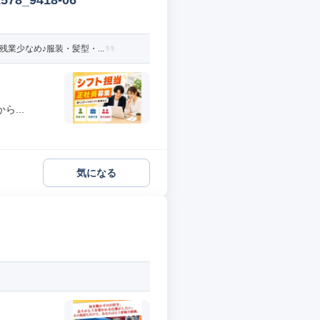
_9418-06
業少なめ♪服装・髪型・...
...
気になる