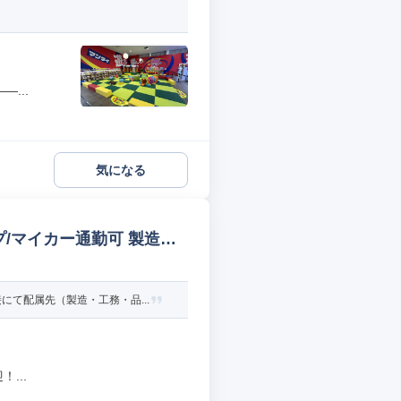
...
気になる
/マイカー通勤可 製造オ
て配属先（製造・工務・品...
...