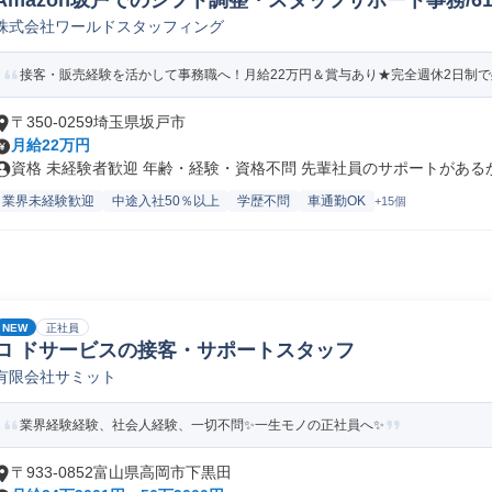
Amazon坂戸でのシフト調整・スタッフサポート事務/61578
株式会社ワールドスタッフィング
接客・販売経験を活かして事務職へ！月給22万円＆賞与あり★完全週休2日制で残
〒350-0259埼玉県坂戸市
月給22万円
資格 未経験者歓迎 年齢・経験・資格不問 先輩社員のサポートがあるから
業界未経験歓迎
中途入社50％以上
学歴不問
車通勤OK
+15個
NEW
正社員
ロ ドサービスの接客・サポートスタッフ
有限会社サミット
業界経験経験、社会人経験、一切不問✨一生モノの正社員へ✨
〒933-0852富山県高岡市下黒田