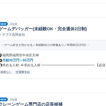
NEW
正社員
ゲームデバッガー(未経験OK・完全週休2日制)
トラプス合同会社
ゲーム好きが活かせる／未経験向けの研修あり／年間休日125日
福岡県福岡市中央区天神
月給30万円～60万円
求める人材: ⏩求める人材 〰〰〰〰〰〰〰〰〰〰〰〰〰〰〰〰 【必須..
残業なし
交通費支給
NEW
正社員
クレーンゲーム専門店の店長候補