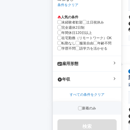
条件をクリア
人気の条件
未経験者歓迎
土日祝休み
完全週休2日制
年間休日120日以上
在宅勤務（リモートワーク）OK
転勤なし
服装自由
年齢不問
学歴不問
語学力を活かせる
雇用形態
年収
すべての条件をクリア
新着のみ
検索