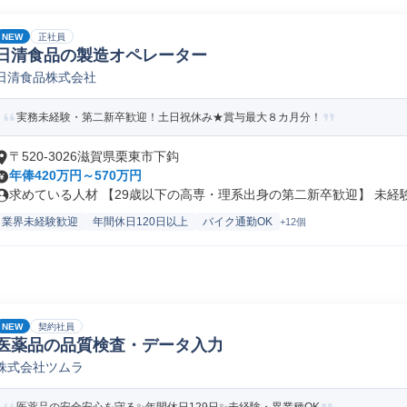
NEW
正社員
日清食品の製造オペレーター
日清食品株式会社
実務未経験・第二新卒歓迎！土日祝休み★賞与最大８カ月分！
〒520-3026滋賀県栗東市下鈎
年俸420万円～570万円
求めている人材 【29歳以下の高専・理系出身の第二新卒歓迎】 未経験か
業界未経験歓迎
年間休日120日以上
バイク通勤OK
+12個
NEW
契約社員
医薬品の品質検査・データ入力
株式会社ツムラ