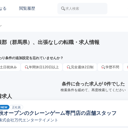
なる
閲覧履歴
求人検索
し
根郡（群馬県）、出張なしの転職・求人情報
わり条件の追加設定を忘れていませんか？
土日祝休み
年間休日120日以上
完全週休2日制
学歴不問
条件に合った求人が 0件でした
検索条件を緩めて、再度検索してください
着求人
NEW
正社員
秋オープンのクレーンゲーム専門店の店舗スタッフ
株式会社万代エンターテイメント