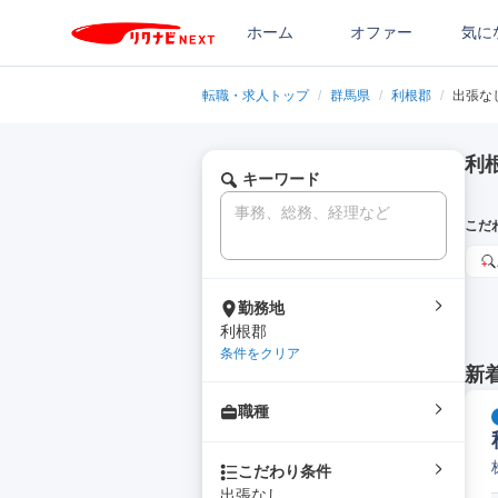
ホーム
オファー
気に
転職・求人トップ
/
群馬県
/
利根郡
/
出張な
利
キーワード
こだ
勤務地
利根郡
条件をクリア
新
職種
こだわり条件
出張なし