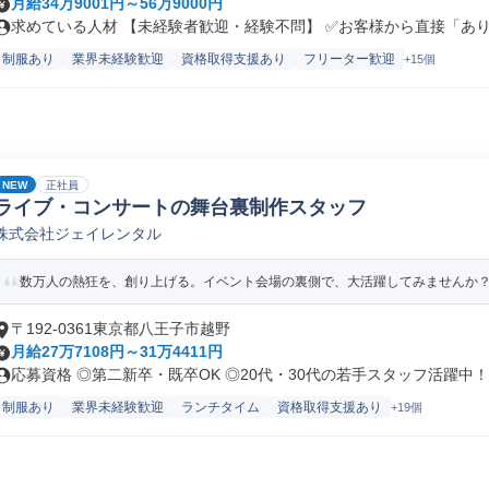
月給34万9001円～56万9000円
求めている人材 【未経験者歓迎・経験不問】 ✅お客様から直接「ありが
制服あり
業界未経験歓迎
資格取得支援あり
フリーター歓迎
+15個
NEW
正社員
ライブ・コンサートの舞台裏制作スタッフ
株式会社ジェイレンタル
数万人の熱狂を、創り上げる。イベント会場の裏側で、大活躍してみませんか
〒192-0361東京都八王子市越野
月給27万7108円～31万4411円
応募資格 ◎第二新卒・既卒OK ◎20代・30代の若手スタッフ活躍中！.
制服あり
業界未経験歓迎
ランチタイム
資格取得支援あり
+19個