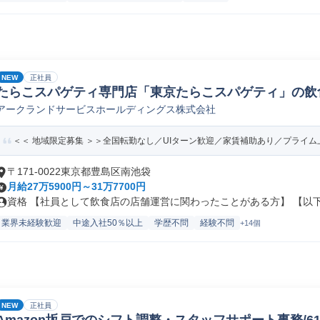
NEW
正社員
たらこスパゲティ専門店「東京たらこスパゲティ」の飲
アークランドサービスホールディングス株式会社
員/転勤なし)
＜＜ 地域限定募集 ＞＞全国転勤なし／UIターン歓迎／家賃補助あり／プライム上
〒171-0022東京都豊島区南池袋
月給27万5900円～31万7700円
資格 【社員として飲食店の店舗運営に関わったことがある方】 【以下の
業界未経験歓迎
中途入社50％以上
学歴不問
経験不問
+14個
NEW
正社員