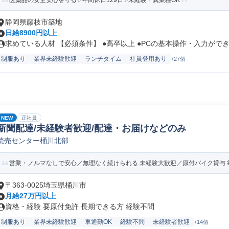
医薬品の安全安心を守る✨年間休日129日✨未経験・異業種OK
静岡県藤枝市築地
日給8900円以上
求めている人材 【必須条件】 ●高卒以上 ●PCの基本操作・入力ができ.
制服あり
業界未経験歓迎
ランチタイム
社員登用あり
+27個
NEW
正社員
新聞配達/未経験者歓迎/配達・お届けなどのみ
読売センター桶川北部
営業・ノルマなしで安心／無理なく続けられる 未経験大歓迎／原付バイク貸与
〒363-0025埼玉県桶川市
月給27万円以上
資格・経験 要原付免許 長期できる方 経験不問
制服あり
業界未経験歓迎
車通勤OK
経験不問
未経験者歓迎
+14個