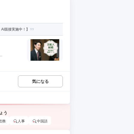
AI面接実施中！】
.
気になる
ょう
総務
人事
中国語