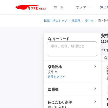
ホーム
オファー
気に
転職・求人トップ
/
群馬県
/
安中市
/
寮・社
安
キーワード
115
こだ
勤務地
安中市
条件をクリア
職種
こだわり条件
寮・社宅あり