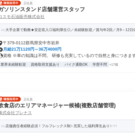
正社員
ガソリンスタンド店舗運営スタッフ
コスモ石油販売株式会社
大手企業で勤務★安定収入◎福利厚生◎／未経験歓迎／賞与年2回／月9～12日休み
〒379-0112群馬県安中市岩井
月給21万1120円～36万4000円
資格 ※車の知識は不問。 研修も充実しているので自然と身につきます◎
業界未経験歓迎
資格取得支援あり
バイク通勤OK
学歴不問
+17個
正社員
飲食店のエリアマネージャー候補(複数店舗管理)
株式会社プレナス
店舗責任者経験必須！フルフレックス制✨充実した福利厚生あり✨