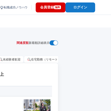
会員登録
ログイン
転職成功ノウハウ
無料
関連度順
新着順
詳細表示
未経験者歓迎
在宅勤務（リモートワーク）OK
家賃補助・住宅手当
上