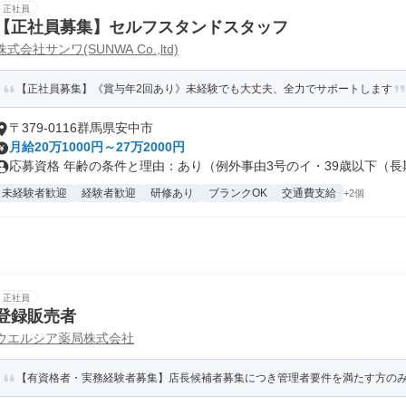
正社員
【正社員募集】セルフスタンドスタッフ
株式会社サンワ(SUNWA Co.,ltd)
【正社員募集】《賞与年2回あり》未経験でも大丈夫、全力でサポートします
〒379-0116群馬県安中市
月給20万1000円～27万2000円
応募資格 年齢の条件と理由：あり（例外事由3号のイ・39歳以下（長期勤
未経験者歓迎
経験者歓迎
研修あり
ブランクOK
交通費支給
+2個
正社員
登録販売者
ウエルシア薬局株式会社
【有資格者・実務経験者募集】店長候補者募集につき管理者要件を満たす方の