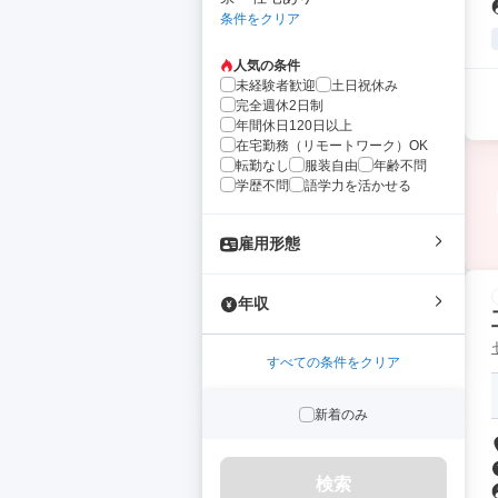
条件をクリア
人気の条件
未経験者歓迎
土日祝休み
完全週休2日制
年間休日120日以上
在宅勤務（リモートワーク）OK
転勤なし
服装自由
年齢不問
学歴不問
語学力を活かせる
雇用形態
年収
すべての条件をクリア
新着のみ
検索