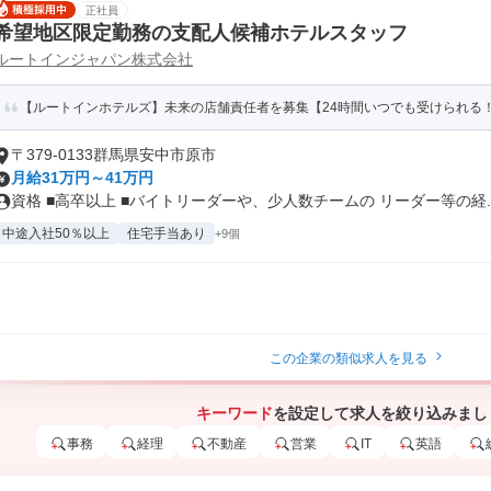
正社員
希望地区限定勤務の支配人候補ホテルスタッフ
ルートインジャパン株式会社
【ルートインホテルズ】未来の店舗責任者を募集【24時間いつでも受けられる！
〒379-0133群馬県安中市原市
月給31万円～41万円
資格 ■高卒以上 ■バイトリーダーや、少人数チームの リーダー等の経..
中途入社50％以上
住宅手当あり
+9個
この企業の類似求人を見る
キーワード
を設定して求人を絞り込みまし
事務
経理
不動産
営業
IT
英語