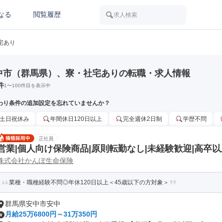
なる
閲覧履歴
求人検索
宅あり
中市（群馬県）、寮・社宅ありの転職・求人情報
件
1
〜
100
件目を表示中
わり条件の追加設定を忘れていませんか？
土日祝休み
年間休日120日以上
完全週休2日制
学歴不問
正社員
営業|個人向け保険商品|原則転勤なし|未経験歓迎|高卒以
株式会社かんぽ生命保険
業種・職種経験不問◎年休120日以上＜45歳以下の方対象＞
群馬県安中市安中
月給25万6800円～31万350円