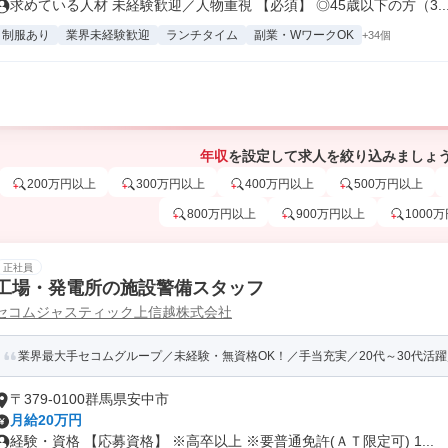
求めている人材 未経験歓迎／人物重視 【必須】 ◎45歳以下の方（3..
制服あり
業界未経験歓迎
ランチタイム
副業・WワークOK
+34個
年収
を設定して求人を絞り込みましょ
200万円以上
300万円以上
400万円以上
500万円以上
800万円以上
900万円以上
1000
正社員
工場・発電所の施設警備スタッフ
セコムジャスティック上信越株式会社
業界最大手セコムグループ／未経験・無資格OK！／手当充実／20代～30代活
〒379-0100群馬県安中市
月給20万円
経験・資格 【応募資格】 ※高卒以上 ※要普通免許(ＡＴ限定可) 1...