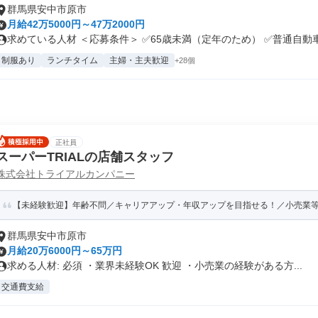
群馬県安中市原市
月給42万5000円～47万2000円
求めている人材 ＜応募条件＞ ✅65歳未満（定年のため） ✅普通自動車.
制服あり
ランチタイム
主婦・主夫歓迎
+28個
正社員
スーパーTRIALの店舗スタッフ
株式会社トライアルカンパニー
【未経験歓迎】年齢不問／キャリアアップ・年収アップを目指せる！／小売業等の
群馬県安中市原市
月給20万6000円～65万円
求める人材: 必須 ・業界未経験OK 歓迎 ・小売業の経験がある方...
交通費支給