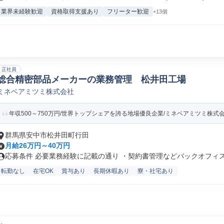
業界未経験歓迎
資格取得支援あり
フリーター歓迎
+13個
正社員
総合精密部品メーカーの業務管理 松井田工場
ミネベアミツミ株式会社
年収500～750万円/世界トップシェアを誇る地場優良企業/ミネベアミツミ株式
群馬県安中市松井田町行田
月給26万円～40万円
応募条件 必要業務経験に記載の通り ・契約書管理などバックオフィス経
転勤なし
在宅OK
賞与あり
長期休暇あり
寮・社宅あり