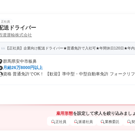
正社員
配送ドライバー
西濃運輸株式会社
【正社員】企業向け配送ドライバー★普通免許で入社可★年間休日120日★年内
群馬県安中市板鼻
月給26万8000円以上
資格 普通免許でOK！ 【歓迎】準中型・中型自動車免許 フォークリフ..
雇用形態
を設定して求人を絞り込みまし
正社員
派遣社員
業務委託
契