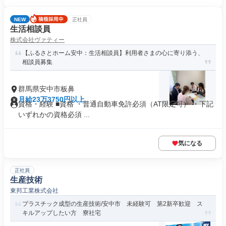
NEW
正社員
生活相談員
株式会社ヴァティー
【ふるさとホーム安中：生活相談員】利用者さまの心に寄り添う、
相談員募集
群馬県安中市板鼻
月給23万3750円以上
資格・経験 ■資格 ・普通自動車免許必須（AT限定可） ・下記
いずれかの資格必須 ...
気になる
正社員
生産技術
東邦工業株式会社
プラスチック成型の生産技術/安中市 未経験可 第2新卒歓迎 ス
キルアップしたい方 寮社宅