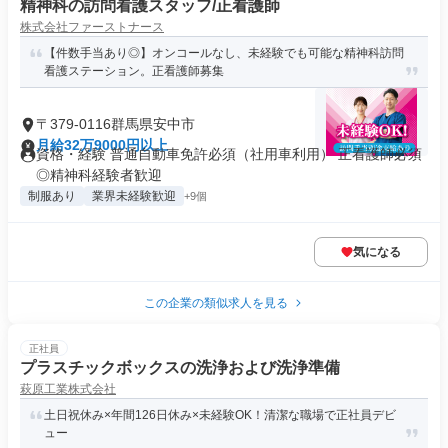
精神科の訪問看護スタッフ/正看護師
株式会社ファーストナース
【件数手当あり◎】オンコールなし、未経験でも可能な精神科訪問
看護ステーション。正看護師募集
〒379-0116群馬県安中市
月給32万9000円以上
資格・経験 普通自動車免許必須（社用車利用） 正看護師必須
◎精神科経験者歓迎
制服あり
業界未経験歓迎
+9個
気になる
この企業の類似求人を見る
正社員
プラスチックボックスの洗浄および洗浄準備
萩原工業株式会社
土日祝休み×年間126日休み×未経験OK！清潔な職場で正社員デビ
ュー