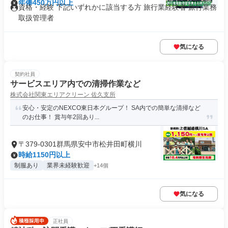
年俸450万円以上
資格・経験 下記いずれかに該当する方 旅行業経験者 旅行業務
取扱管理者
気になる
契約社員
サービスエリア内での清掃作業など
株式会社関東エリアクリーン 佐久支所
安心・安定のNEXCO東日本グループ！ SA内での簡単な清掃など
のお仕事！ 賞与年2回あり...
〒379-0301群馬県安中市松井田町横川
時給1150円以上
制服あり
業界未経験歓迎
+14個
気になる
正社員