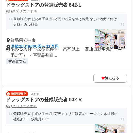
ドラッグストアの登録販売者 642-L
(株)クスリのアオキ
登録販売者｜資格手当月1万円✨転居を伴う転勤なし✅地元で働け
るローカル社員
群馬県安中市
月給20万6000円～31万円
求める人材: ✨必須条件✨ ・高卒以上 ・普通自動車免許（AT
限定可） ・医薬品登録...
交通費支給
気になる
正社員
ドラッグストアの登録販売者 642-R
(株)クスリのアオキ
登録販売者｜資格手当月1万円✨エリア限定のリージョナル社員✅
社宅あり｜残業月7.8h