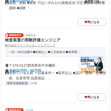
月給25万円以上
資格・経験 ■資格 下記いずれかの資格必須 ①正看護師 ②准看
護師 ■経験 ・...
気になる
派遣社員
検査装置の実験評価エンジニア
株式会社フォーラムエンジニアリング
20～40代活躍中◆転勤なし◆土日祝休み◆群馬県
〒379-0127群馬県安中市磯部
月給35万円～55万円
求めている人材 ＜応募条件＞ ■高卒以上 ■設計、開発、生産技
術、生産管理 品質保証、...
業界未経験歓迎
+20個
気になる
正社員