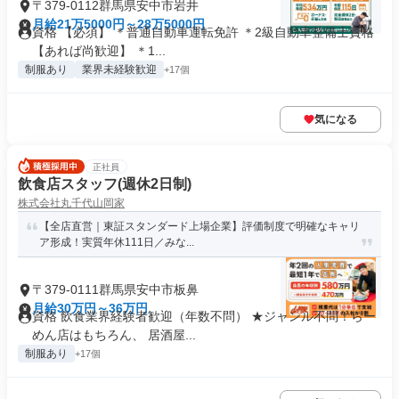
〒379-0112群馬県安中市岩井
月給21万5000円～28万5000円
資格 【必須】 ＊普通自動車運転免許 ＊2級自動車整備士資格
【あれば尚歓迎】 ＊1...
制服あり
業界未経験歓迎
+17個
気になる
正社員
飲食店スタッフ(週休2日制)
株式会社丸千代山岡家
【全店直営｜東証スタンダード上場企業】評価制度で明確なキャリ
ア形成！実質年休111日／みな...
〒379-0111群馬県安中市板鼻
月給30万円～36万円
資格 飲食業界経験者歓迎（年数不問） ★ジャンル不問！らー
めん店はもちろん、 居酒屋...
制服あり
+17個