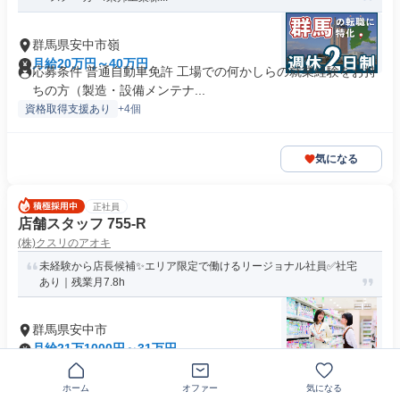
群馬県安中市嶺
月給20万円～40万円
応募条件 普通自動車免許 工場での何かしらの就業経験をお持
ちの方（製造・設備メンテナ...
資格取得支援あり
+4個
気になる
正社員
店舗スタッフ 755-R
(株)クスリのアオキ
未経験から店長候補✨エリア限定で働けるリージョナル社員✅社宅
あり｜残業月7.8h
群馬県安中市
月給21万1000円～31万円
求める人材: ✨必須条件✨ ・高卒以上 ・普通自動車免許（AT
限定可） 職種・業種...
ホーム
オファー
気になる
交通費支給