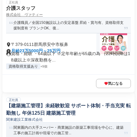
正社員
介護スタッフ
株式会社 ヴァティー
介護職員／全国150施設以上の安定基盤 昇給・賞与有、資格取得支
援制度有 ブランクOK、復...
〒379-0111群馬県安中市板鼻
月給23万5000円～25万円
資格・経験 ・64歳以下 ※定年年齢が65歳の為 （22時以降は1
8歳以上※深夜勤務を...
資格取得支援あり
+9個
気になる
正社員
【建築施工管理】未経験歓迎 サポート体制・手当充実 転
勤無し 年休125日 建築施工管理
関東建設工業株式会社
関東圏内の大手スーパー・商業施設の新築工事現場を中心に、建築
工事の施工計画や現場での施工管...