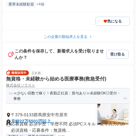
業界未経験歓迎
+4個
気になる
この企業の類似求人を見る
この条件を保存して、新着求人を受け取りませ
受け取る
んか？
正社員
無資格・未経験から始める医療事務(救急受付)
株式会社ソラスト
≪少ない回数で稼ぐ！夜勤正社員：賞与あり≫未経験OK◎受付・
事務
〒379-0133群馬県安中市原市
月給22万6501円以上
応募資格 必須学歴：学歴不問 必須PCスキル：文字入力のみ
必須資格・応募条件：無資格...