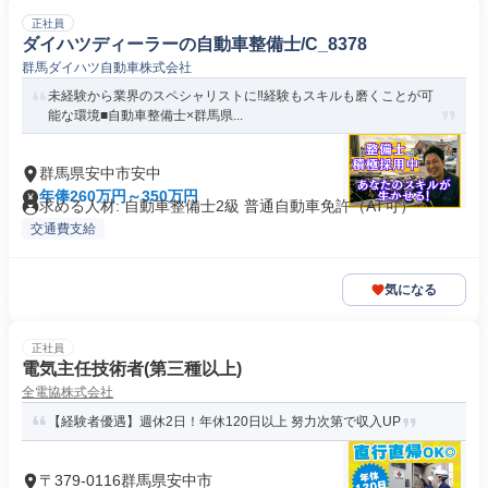
正社員
ダイハツディーラーの自動車整備士/C_8378
群馬ダイハツ自動車株式会社
未経験から業界のスペシャリストに‼経験もスキルも磨くことが可
能な環境■自動車整備士×群馬県...
群馬県安中市安中
年俸260万円～350万円
求める人材: 自動車整備士2級 普通自動車免許（AT可）
交通費支給
気になる
正社員
電気主任技術者(第三種以上)
全電協株式会社
【経験者優遇】週休2日！年休120日以上 努力次第で収入UP
〒379-0116群馬県安中市