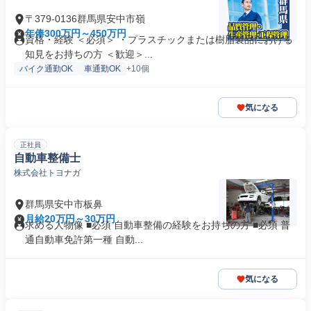
〒379-0136群馬県安中市嶺
年俸300万円～450万円
資格・経験 ＜必須＞ ・プラスチックまたは樹脂製品における
知見をお持ちの方 ＜歓迎＞...
バイク通勤OK
車通勤OK
+10個
気になる
正社員
自動車整備士
株式会社トヨナガ
群馬県安中市板鼻
月給20万円～30万円
求める人物像 ■必須 自動車整備の経験をお持ちの方 ■必須 普
通自動車免許第一種 自動...
気になる