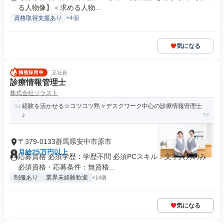
る人物像】＜求める人物...
資格取得支援あり
+4個
気になる
正社員
診療情報管理士
株式会社ソラスト
経験を活かせる☆コツコツ黙々デスクワーク中心の診療情報管理士
♪
〒379-0133群馬県安中市原市
月給25万円以上
応募資格 必須学歴：学歴不問 必須PCスキル：文字入力のみ
必須資格・応募条件：無資格...
制服あり
業界未経験歓迎
+14個
気になる