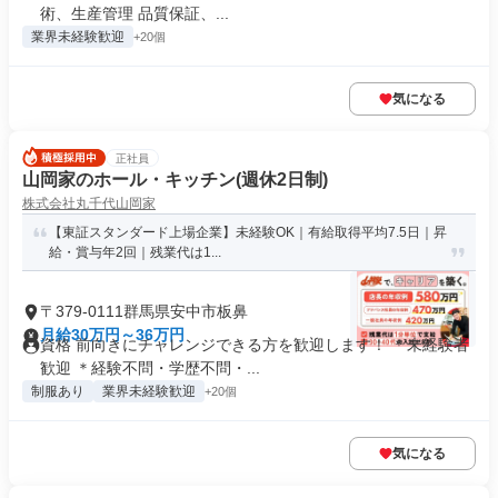
術、生産管理 品質保証、...
業界未経験歓迎
+20個
気になる
正社員
山岡家のホール・キッチン(週休2日制)
株式会社丸千代山岡家
【東証スタンダード上場企業】未経験OK｜有給取得平均7.5日｜昇
給・賞与年2回｜残業代は1...
〒379-0111群馬県安中市板鼻
月給30万円～36万円
資格 前向きにチャレンジできる方を歓迎します！ ＊未経験者
歓迎 ＊経験不問・学歴不問・...
制服あり
業界未経験歓迎
+20個
気になる