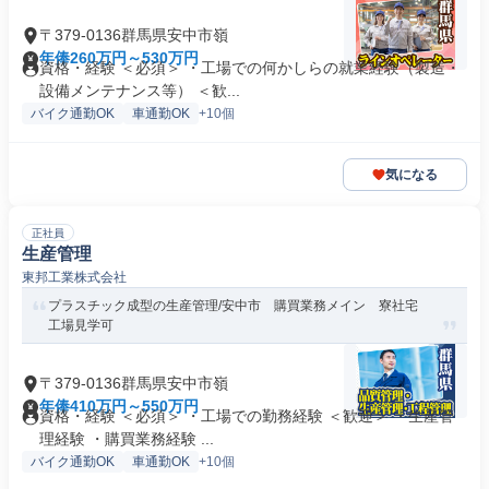
〒379-0136群馬県安中市嶺
年俸260万円～530万円
資格・経験 ＜必須＞ ・工場での何かしらの就業経験（製造・
設備メンテナンス等） ＜歓...
バイク通勤OK
車通勤OK
+10個
気になる
正社員
生産管理
東邦工業株式会社
プラスチック成型の生産管理/安中市 購買業務メイン 寮社宅
工場見学可
〒379-0136群馬県安中市嶺
年俸410万円～550万円
資格・経験 ＜必須＞ ・工場での勤務経験 ＜歓迎＞ ・生産管
理経験 ・購買業務経験 ...
バイク通勤OK
車通勤OK
+10個