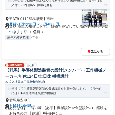
大手企業で勤務★安定収入◎福利厚生◎／未経験歓迎／賞与年2回
／月9～12日休み+休暇制度も...
〒379-0112群馬県安中市岩井
月給21万1120円～36万4000円
資格 ※車の知識は不問。 研修も充実しているので自然と身に
つきます◎ ＜ 必須 ＞...
業界未経験歓迎
+20個
気になる
正社員
【群馬】半導体製造装置の設計(メンバー)→工作機械メ
ーカー/年休124日/土日休 機構設計
株式会社岡本工作機械製作所
当社にて半導体製造装置の機械設計をお任せ致します。 《具体的
には》■半導体関連装置の機械設...
群馬県安中市
月給26万円以上
必要な経験・能力等 【必須】機械設計や金型設計のご経験を
お持ちの方 【歓迎】■半導体分...