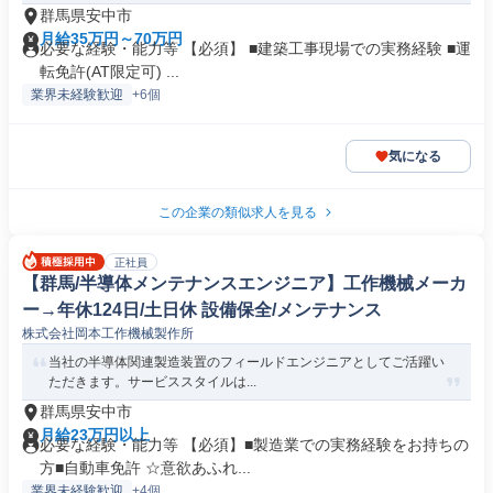
群馬県安中市
月給35万円～70万円
必要な経験・能力等 【必須】 ■建築工事現場での実務経験 ■運
転免許(AT限定可) ...
業界未経験歓迎
+6個
気になる
この企業の類似求人を見る
正社員
【群馬/半導体メンテナンスエンジニア】工作機械メーカ
ー→年休124日/土日休 設備保全/メンテナンス
株式会社岡本工作機械製作所
当社の半導体関連製造装置のフィールドエンジニアとしてご活躍い
ただきます。サービススタイルは...
群馬県安中市
月給23万円以上
必要な経験・能力等 【必須】■製造業での実務経験をお持ちの
方■自動車免許 ☆意欲あふれ...
業界未経験歓迎
+4個