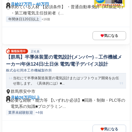
月給27万円～40万円
求めている人材 【必須条件】 ・普通自動車免許（AT限定可）
・第三種電気主任技術者（...
年間休日120日以上
+16個
気になる
正社員
【群馬】半導体装置の電気設計(メンバー)→工作機械メ
ーカー/年休124日/土日休 電気/電子デバイス設計
株式会社岡本工作機械製作所
当社にて半導体製造装置の電気設計またはソフトウェア開発をお任
せ致します。 《具体的には》■...
群馬県安中市
月給26万円以上
必要な経験・能力等 【いずれか必須】■回路・制御・PLC等の
電気系の知識■プログラミン...
業界未経験歓迎
+4個
気になる