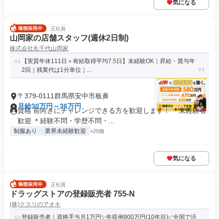
気になる
正社員
山岡家の店舗スタッフ(週休2日制)
株式会社丸千代山岡家
【実質年休111日＋有給取得平均7.5日】未経験OK｜昇給・賞与年
2回｜残業代は1分単位｜...
〒379-0111群馬県安中市板鼻
月給30万円～36万円
資格 前向きにチャレンジできる方を歓迎します！ ＊未経験者
歓迎 ＊経験不問・学歴不問・...
制服あり
業界未経験歓迎
+20個
気になる
正社員
ドラッグストアの登録販売者 755-N
(株)クスリのアオキ
登録販売者｜資格手当月1万円✨年収例900万円(10年目)✅全国で活