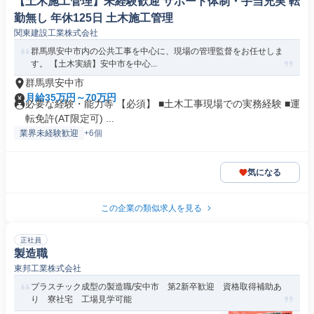
【土木施工管理】未経験歓迎 サポート体制・手当充実 転
勤無し 年休125日 土木施工管理
関東建設工業株式会社
群馬県安中市内の公共工事を中心に、現場の管理監督をお任せしま
す。 【土木実績】安中市を中心...
群馬県安中市
月給35万円～70万円
必要な経験・能力等 【必須】 ■土木工事現場での実務経験 ■運
転免許(AT限定可) ...
業界未経験歓迎
+6個
気になる
この企業の類似求人を見る
正社員
製造職
東邦工業株式会社
プラスチック成型の製造職/安中市 第2新卒歓迎 資格取得補助あ
り 寮社宅 工場見学可能