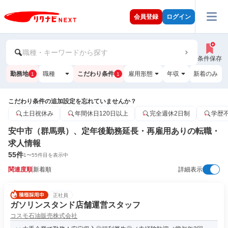
会員登録
ログイン
職種・キーワードから探す
条件保存
勤務地
職種
こだわり条件
雇用形態
年収
新着のみ
1
1
こだわり条件の追加設定を忘れていませんか？
土日祝休み
年間休日120日以上
完全週休2日制
学歴
安中市（群馬県）、定年後勤務延長・再雇用ありの転職・
求人情報
55
件
1
〜
55
件目を表示中
関連度順
新着順
詳細表示
正社員
ガソリンスタンド店舗運営スタッフ
コスモ石油販売株式会社