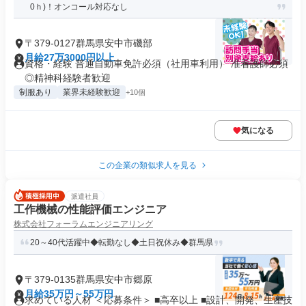
0ｈ)！オンコール対応なし
〒379-0127群馬県安中市磯部
月給27万3000円以上
資格・経験 普通自動車免許必須（社用車利用） 准看護師必須
◎精神科経験者歓迎
制服あり
業界未経験歓迎
+10個
気になる
この企業の類似求人を見る
派遣社員
工作機械の性能評価エンジニア
株式会社フォーラムエンジニアリング
20～40代活躍中◆転勤なし◆土日祝休み◆群馬県
〒379-0135群馬県安中市郷原
月給35万円～55万円
求めている人材 ＜応募条件＞ ■高卒以上 ■設計、開発、生産技