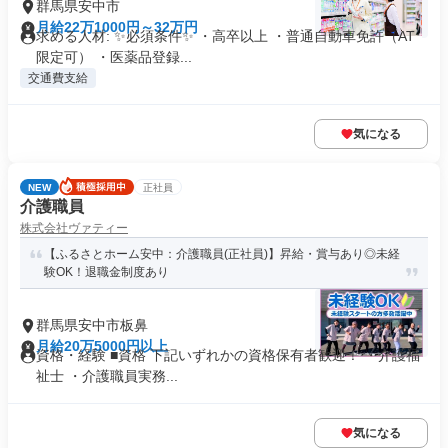
群馬県安中市
月給22万1000円～32万円
求める人材: ✨必須条件✨ ・高卒以上 ・普通自動車免許（AT
限定可） ・医薬品登録...
交通費支給
気になる
NEW
正社員
介護職員
株式会社ヴァティー
【ふるさとホーム安中：介護職員(正社員)】昇給・賞与あり◎未経
験OK！退職金制度あり
群馬県安中市板鼻
月給20万5000円以上
資格・経験 ■資格 下記いずれかの資格保有者歓迎！ ・介護福
祉士 ・介護職員実務...
気になる