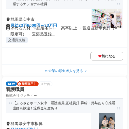
躍するナショナル社員
群馬県安中市
月給23万6000円～33万円
求める人材: ✨必須条件✨ ・高卒以上 ・普通自動車免許（AT
限定可） ・医薬品登録...
交通費支給
気になる
この企業の類似求人を見る
NEW
正社員
看護職員
株式会社ヴァティー
【ふるさとホーム安中：看護職員(正社員)】昇給・賞与あり◎准看
護師も歓迎！退職金制度あり
群馬県安中市板鼻