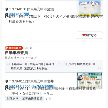
〒379-0134群馬県安中市簗瀬
月給20万円以上
資格・経験 45歳以下（省令3号のイ／長期勤続によるキャリア
形成を図るため）
気になる
正社員
自動車検査員
株式会社オートアールズ
【昇給年1回｜賞与年2回｜年間休日115日】月の平均残業時間10
時間未満《残業代は1分単位...
〒379-0112群馬県安中市岩井
月給24万3000円～34万3000円
資格 【必須】 ＊普通自動車運転免許 ＊自動車検査員資格
【男性・女性活躍中】 ＊学...
制服あり
業界未経験歓迎
+17個