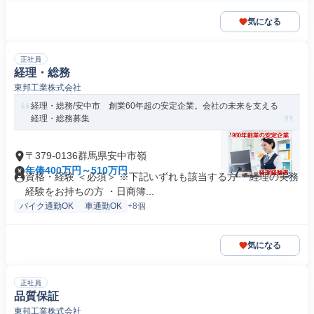
気になる
正社員
経理・総務
東邦工業株式会社
経理・総務/安中市 創業60年超の安定企業。会社の未来を支える
経理・総務募集
〒379-0136群馬県安中市嶺
年俸400万円～510万円
資格・経験 ＜必須＞ ※下記いずれも該当する方 ・経理の実務
経験をお持ちの方 ・日商簿...
バイク通勤OK
車通勤OK
+8個
気になる
正社員
品質保証
東邦工業株式会社