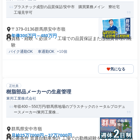
プラスチック成型の品質保証/安中市 購買業務メイン 寮社宅
工場見学可
〒379-0136群馬県安中市嶺
年俸300万円～480万円
資格・経験 ＜必須＞ ・工場での品質保証または品質管理の経
験
バイク通勤OK
車通勤OK
+10個
気になる
正社員
樹脂部品メーカーの生産管理
東邦工業株式会社
年収400～550万円/群馬県地場のプラスチックのトータルプロデュ
ースメーカー/東邦工業株...
群馬県安中市嶺
月給25万7000円～37万7000円
応募条件 普通自動車免許 工場での勤務経験を有する方 【求め