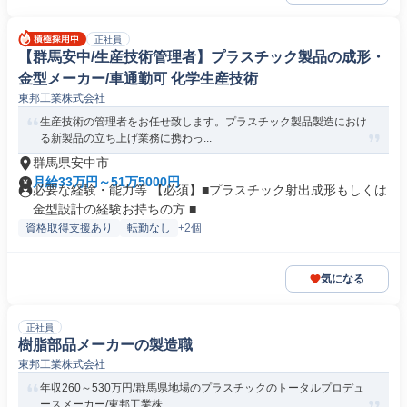
正社員
【群馬安中/生産技術管理者】プラスチック製品の成形・
金型メーカー/車通勤可 化学生産技術
東邦工業株式会社
生産技術の管理者をお任せ致します。プラスチック製品製造におけ
る新製品の立ち上げ業務に携わっ...
群馬県安中市
月給33万円～51万5000円
必要な経験・能力等 【必須】■プラスチック射出成形もしくは
金型設計の経験お持ちの方 ■...
資格取得支援あり
転勤なし
+2個
気になる
正社員
樹脂部品メーカーの製造職
東邦工業株式会社
年収260～530万円/群馬県地場のプラスチックのトータルプロデュ
ースメーカー/東邦工業株...