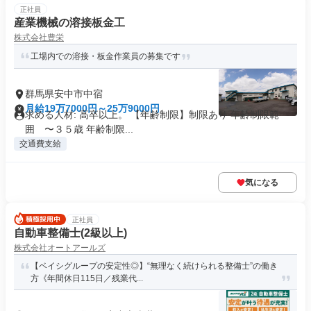
正社員
産業機械の溶接板金工
株式会社豊栄
工場内での溶接・板金作業員の募集です
群馬県安中市中宿
月給19万7000円～25万9000円
求める人材: 高卒以上。 【年齢制限】制限あり 年齢制限範
囲 〜３５歳 年齢制限...
交通費支給
気になる
正社員
自動車整備士(2級以上)
株式会社オートアールズ
【ベイシグループの安定性◎】“無理なく続けられる整備士”の働き
方《年間休日115日／残業代...