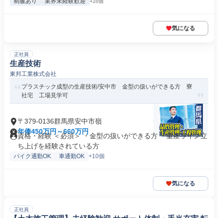
制服あり
業界未経験歓迎
+16個
気になる
正社員
生産技術
東邦工業株式会社
プラスチック成型の生産技術/安中市 金型の扱いができる方 寮
社宅 工場見学可
〒379-0136群馬県安中市嶺
年俸450万円～660万円
資格・経験 ＜必須＞ ・金型の扱いができる方 ・量産ライン立
ち上げを経験されている方
バイク通勤OK
車通勤OK
+10個
気になる
正社員