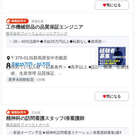
気になる
派遣社員
工作機械部品の品質保証エンジニア
株式会社フォーラムエンジニアリング
20～40代活躍中◆月給35万円以上◆転勤なし◆群馬県
〒379-0135群馬県安中市郷原
月給35万円～55万円
求めている人材 ＜応募条件＞ ■高卒以上 ■設計、開発、生産技
術、生産管理 品質保証、...
業界未経験歓迎
+20個
気になる
正社員
精神科の訪問看護スタッフ/准看護師
株式会社ファーストナース
新規オープン予定★精神科訪問看護ステーション准看護師募集(週4