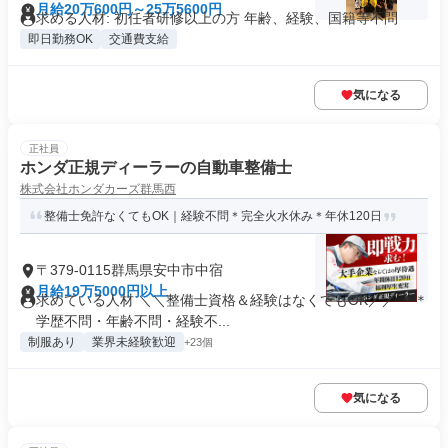
月給20万600円～25万5600円
求める人材: 初任者研修以上の方 年齢、経験、国籍等不問
即日勤務OK
交通費支給
気になる
正社員
ホンダ正規ディーラーの自動車整備士
株式会社ホンダカーズ群馬西
整備士免許なくてもOK｜経験不問＊完全火水休み＊年休120日
〒379-0115群馬県安中市中宿
月給19万5000円以上
求めている人材 ＼＼整備士資格＆経験はなくてもOK／／ ＊＊
学歴不問・年齢不問・経験不...
制服あり
業界未経験歓迎
+23個
気になる