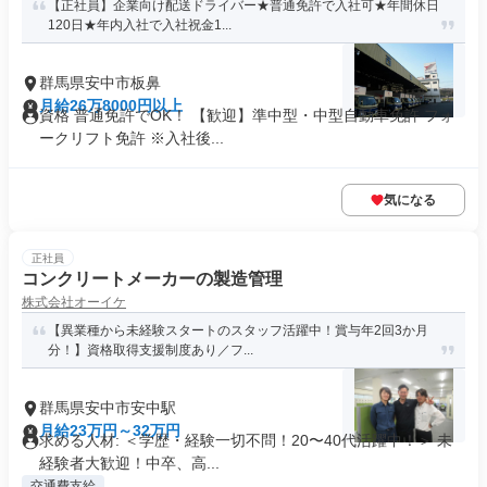
【正社員】企業向け配送ドライバー★普通免許で入社可★年間休日
120日★年内入社で入社祝金1...
群馬県安中市板鼻
月給26万8000円以上
資格 普通免許でOK！ 【歓迎】準中型・中型自動車免許 フォ
ークリフト免許 ※入社後...
気になる
正社員
コンクリートメーカーの製造管理
株式会社オーイケ
【異業種から未経験スタートのスタッフ活躍中！賞与年2回3か月
分！】資格取得支援制度あり／フ...
群馬県安中市安中駅
月給23万円～32万円
求める人材: ＜学歴・経験一切不問！20〜40代活躍中！＞ 未
経験者大歓迎！中卒、高...
交通費支給