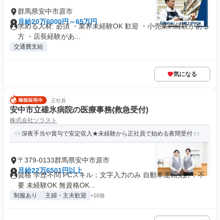
群馬県安中市原市
月給20万6000円～65万円
求める人材: 必須 ・業界未経験OK 歓迎 ・小売業の経験がある
方 ・店長経験があ...
交通費支給
気になる
正社員
安中市立碓氷病院の医療事務(救急受付)
株式会社ソラスト
深夜手当や賞与で安定収入★未経験から正社員で始める夜間受付
〒379-0133群馬県安中市原市
月給22万6501円以上
資格 学歴不問 PCスキル：文字入力のみ 自動車運転免許：不
要 未経験OK 無資格OK...
制服あり
主婦・主夫歓迎
+16個