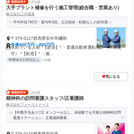
正社員
大手プラント補修を行う施工管理(総合職・営業あり)
株式会社三洋産業
平均年収780万・賞与年3回。土日祝休・転勤なしの好待遇
〒379-0127群馬県安中市磯部
年俸400万円～800万円
求めている人材 *【必須】* ・普通自動車運転免許（AT限定
可） *【歓迎】* ・施...
年間休日120日以上
+15個
気になる
正社員
精神科の訪問看護スタッフ/正看護師
株式会社ファーストナース
【件数手当あり◎】オンコールなし、未経験でも可能な精神科訪問
看護ステーション。正看護師募集
〒379-0116群馬県安中市