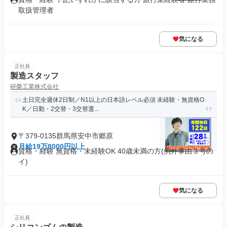
取扱管理者
気になる
正社員
製造スタッフ
研榮工業株式会社
土日完全週休2日制／N1以上の日本語レベル必須 未経験・無資格O
K／日勤・2交替・3交替選...
〒379-0135群馬県安中市郷原
月給19万8000円以上
資格・経験 無資格・未経験OK 40歳未満の方(例外事由３号の
イ)
気になる
正社員