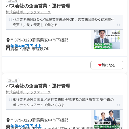
正社員
バス会社の企画営業・運行管理
株式会社ボルテックスアーク
バス業界未経験OK／観光業界未経験OK／営業未経験OK 福利厚生
充実！／長く安定して働ける...
〒379-0129群馬県安中市下磯部
年俸400万円以上
資格・経験 未経験OK
気になる
正社員
バス会社の企画営業・運行管理
株式会社ボルテックスアーク
旅行業界経験者募集／旅行業務取扱管理者の資格所有者 安中市の
ボルテックスアークで働いてみま...
〒379-0129群馬県安中市下磯部
年俸450万円以上
資格・経験 下記いずれかに該当する方 旅行業経験者 旅行業務