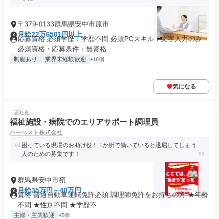
〒379-0133群馬県安中市原市
月給22万6501円以上
応募資格 必須学歴：学歴不問 必須PCスキル：文字入力のみ
必須資格・応募条件：無資格...
制服あり
業界未経験歓迎
+16個
気になる
正社員
福祉施設・病院でのエリアサポート調理員
ハーベスト株式会社
困っている現場のお助け役！ 1か所で働いていると退屈してしまう
人のための募集です！
群馬県安中市嶺
月給35万円～40万円
資格 普通自動車運転免許必須 調理師免許をお持ちの方 ★年齢
不問 ★性別不問 ★学歴不...
主婦・主夫歓迎
+5個