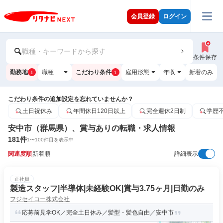
会員登録
ログイン
職種・キーワードから探す
条件保存
勤務地
職種
こだわり条件
雇用形態
年収
新着のみ
1
1
こだわり条件の追加設定を忘れていませんか？
土日祝休み
年間休日120日以上
完全週休2日制
学歴
安中市（群馬県）、賞与ありの転職・求人情報
181
件
1
〜
100
件目を表示中
関連度順
新着順
詳細表示
正社員
製造スタッフ|半導体|未経験OK|賞与3.75ヶ月|日勤のみ
フジセイコー株式会社
応募前見学OK／完全土日休み／髪型・髪色自由／安中市