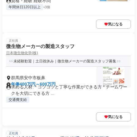
資格・経験 経験不問
年間休日120日以上
+3個
気になる
正社員
微生物メーカーの製造スタッフ
日本微生物化学(株)
未経験歓迎｜土日祝休み｜微生物メーカーの製造スタッフ募集
群馬県安中市板鼻
年俸400万円～600万円
求める人材: * コツコツと丁寧な作業ができる方 * チームワー
クを大切にできる方 ...
交通費支給
気になる
正社員