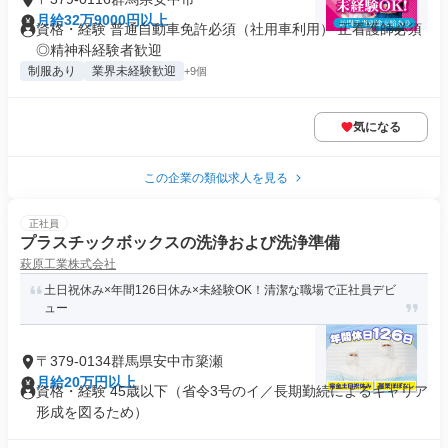
月給32万9000円以上
資格・経験 普通自動車免許必須（社用車利用） 正看護師必須
◎精神科経験者歓迎
制服あり
業界未経験歓迎
+9個
気になる
この企業の類似求人を見る
正社員
プラスチックボックスの洗浄および洗浄準備
萩原工業株式会社
土日祝休み×年間126日休み×未経験OK！清潔な職場で正社員デビ
ュー
〒379-0134群馬県安中市簗瀬
月給20万円以上
資格・経験 45歳以下（省令3号のイ／長期勤続によるキャリア
形成を図るため）