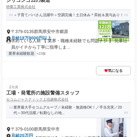
シリコンゴムの製造
研榮工業株式会社
＜子育てパパさん活躍中＞空調完備！土日休み＊昇給＆賞与あり！
〒379-0135群馬県安中市郷原
月給19万8000円以上
求めている人材 【 業界・職種未経験でも問題ナシ 】 先輩社
員がイチから丁寧に指導しま...
業界未経験歓迎
+23個
気になる
正社員
工場・発電所の施設警備スタッフ
セコムジャスティック上信越株式会社
業界最大手セコムグループ／未経験・無資格OK！／手当充実／20
代～30代活躍／転勤なしの地...
〒379-0100群馬県安中市
月給20万円