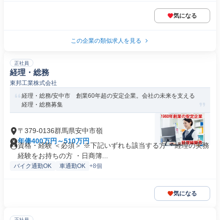
気になる
この企業の類似求人を見る
正社員
経理・総務
東邦工業株式会社
経理・総務/安中市 創業60年超の安定企業。会社の未来を支える
経理・総務募集
〒379-0136群馬県安中市嶺
年俸400万円～510万円
資格・経験 ＜必須＞ ※下記いずれも該当する方 ・経理の実務
経験をお持ちの方 ・日商簿...
バイク通勤OK
車通勤OK
+8個
気になる
正社員