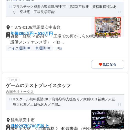
プラスチック成型の製造職/安中市 第2新卒歓迎 資格取得補助あ
り 寮社宅 工場見学可能
〒379-0136群馬県安中市嶺
年俸260万円～530万円
資格・経験 ＜必須＞ ・工場での何かしらの就業経験（製造・
設備メンテナンス等） ＜歓...
バイク通勤OK
車通勤OK
+10個
気になる
正社員
ゲームのテストプレイスタッフ
合同会社トータス
ITスクール無料受講OK／資格取得支援あり／家賃60％補助／未経
験大歓迎／土日祝休み／年間...
群馬県安中市
月給29万9700円以上
求める人材: 《 応募資格 》 40歳未満 （例外事由3号のイ・長