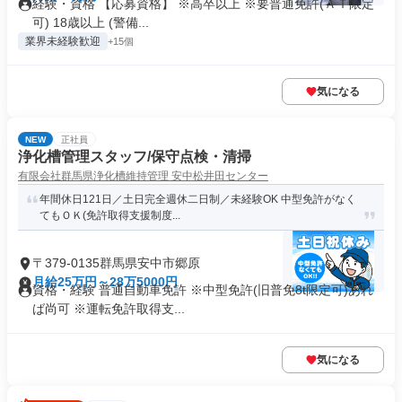
経験・資格 【応募資格】 ※高卒以上 ※要普通免許(ＡＴ限定
可) 18歳以上 (警備...
業界未経験歓迎
+15個
気になる
NEW
正社員
浄化槽管理スタッフ/保守点検・清掃
有限会社群馬県浄化槽維持管理 安中松井田センター
年間休日121日／土日完全週休二日制／未経験OK 中型免許がなく
てもＯＫ(免許取得支援制度...
〒379-0135群馬県安中市郷原
月給25万円～28万5000円
資格・経験 普通自動車免許 ※中型免許(旧普免8t限定可)あれ
ば尚可 ※運転免許取得支...
気になる