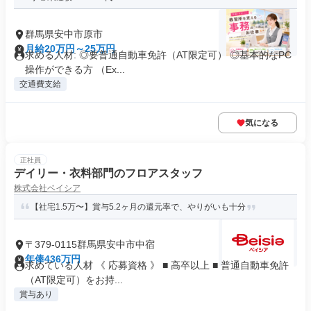
群馬県安中市原市
月給20万円～25万円
求める人材: ◎要普通自動車免許（AT限定可） ◎基本的なPC
操作ができる方 （Ex...
交通費支給
気になる
正社員
デイリー・衣料部門のフロアスタッフ
株式会社ベイシア
【社宅1.5万〜】賞与5.2ヶ月の還元率で、やりがいも十分
〒379-0115群馬県安中市中宿
年俸436万円
求めている人材 《 応募資格 》 ■ 高卒以上 ■ 普通自動車免許
（AT限定可）をお持...
賞与あり