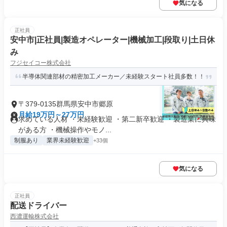
気になる
正社員
安中市|正社員|製造オペレーター|機械加工|段取り|土日休
み
フジセイコー株式会社
半導体関連部材の精密加工メーカー／未経験スタート社員多数！！
〒379-0135群馬県安中市郷原
月給19万円～27万円
求めている人材 ・未経験歓迎 ・第二新卒歓迎 ・製造業に興味
がある方 ・機械操作やモノ...
制服あり
業界未経験歓迎
+33個
気になる
正社員
配送ドライバー
西濃運輸株式会社