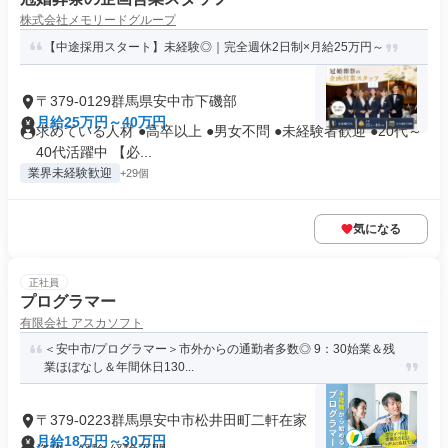
株式会社メモリードグループ
【中途採用スタート】未経験◎｜完全週休2日制×月給25万円～
〒379-0129群馬県安中市下磯部
月給25万円～40万円
求めている人材 ●高卒以上 ●男女不問 ●未経験者歓迎 ●20代～
40代活躍中 【必...
業界未経験歓迎
+29個
気になる
正社員
プログラマー
有限会社 アスカソフト
＜安中市/プログラマー＞市外からの通勤者多数◎ 9：30始業＆残
業ほぼなし＆年間休日130...
〒379-0223群馬県安中市松井田町二軒在家
月給18万円～30万円