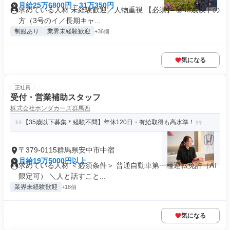
月給25万6800円～31万350円
求めている人材 未経験歓迎／人物重視 【必須】 ◎45歳以下の
方（3号のイ／長期キャ...
制服あり
業界未経験歓迎
+36個
気になる
正社員
受付・営業補助スタッフ
株式会社ホンダカーズ群馬西
【35歳以下募集＊経験不問】年休120日・有給取得も高水準！
〒379-0115群馬県安中市中宿
月給19万5000円以上
求めている人材 ＜必須条件＞ 普通自動車第一種運転免許（AT
限定可） ＼人と話すこと...
業界未経験歓迎
+18個
気になる