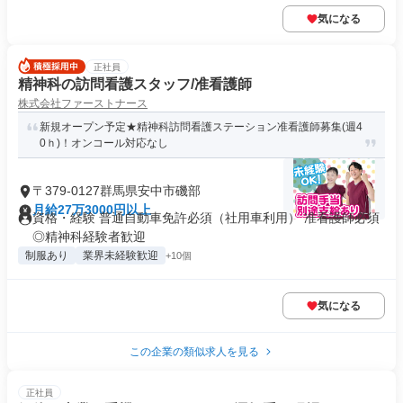
気になる
正社員
精神科の訪問看護スタッフ/准看護師
株式会社ファーストナース
新規オープン予定★精神科訪問看護ステーション准看護師募集(週4
0ｈ)！オンコール対応なし
〒379-0127群馬県安中市磯部
月給27万3000円以上
資格・経験 普通自動車免許必須（社用車利用） 准看護師必須
◎精神科経験者歓迎
制服あり
業界未経験歓迎
+10個
気になる
この企業の類似求人を見る
正社員