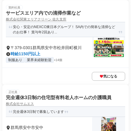
契約社員
サービスエリア内での清掃作業など
株式会社関東エリアクリーン 佐久支所
安心・安定のNEXCO東日本グループ！ SA内での簡単な清掃など
のお仕事！ 賞与年2回あり...
〒379-0301群馬県安中市松井田町横川
時給1150円以上
制服あり
業界未経験歓迎
+14個
気になる
正社員
完全週休3日制の住宅型有料老人ホームの介護職員
株式会社サムエス
完全週休3日制で募集しています
群馬県安中市安中