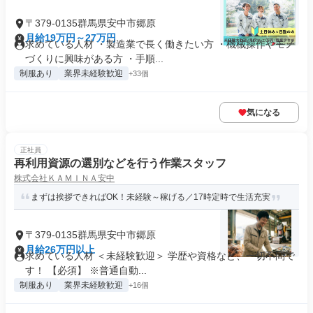
〒379-0135群馬県安中市郷原
月給19万円～27万円
求めている人材 ・製造業で長く働きたい方 ・機械操作やモノ
づくりに興味がある方 ・手順...
制服あり
業界未経験歓迎
+33個
気になる
正社員
再利用資源の選別などを行う作業スタッフ
株式会社ＫＡＭＩＮＡ安中
まずは挨拶できればOK！未経験～稼げる／17時定時で生活充実
〒379-0135群馬県安中市郷原
月給26万円以上
求めている人材 ＜未経験歓迎＞ 学歴や資格など、一切不問で
す！ 【必須】 ※普通自動...
制服あり
業界未経験歓迎
+16個