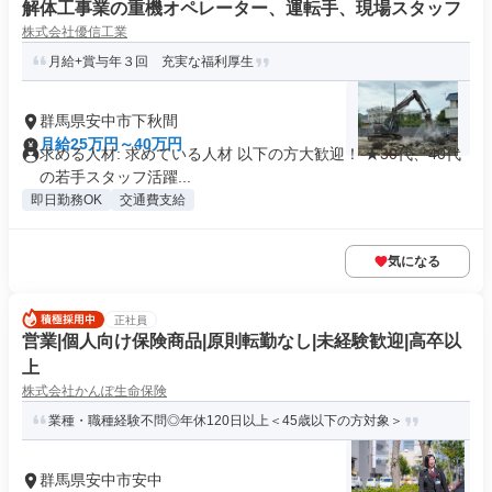
解体工事業の重機オペレーター、運転手、現場スタッフ
株式会社優信工業
月給+賞与年３回 充実な福利厚生
群馬県安中市下秋間
月給25万円～40万円
求める人材: 求めている人材 以下の方大歓迎！ ★30代、40代
の若手スタッフ活躍...
即日勤務OK
交通費支給
気になる
正社員
営業|個人向け保険商品|原則転勤なし|未経験歓迎|高卒以
上
株式会社かんぽ生命保険
業種・職種経験不問◎年休120日以上＜45歳以下の方対象＞
群馬県安中市安中