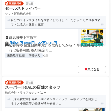
正社員
セールスドライバー
ヤマト運輸株式会社
自分のライフスタイルを大切にしてほしい。だからこそクロネコヤ
マトは収入も休日も充実
群馬県安中市原市
月給21万1590円～22万4310円
応募資格 普通自動車免許を取得してから １年以上経過してい
れば応募可能 ※AT限定可...
未経験者歓迎
研修あり
+1個
気になる
正社員
スーパーTRIALの店舗スタッフ
株式会社トライアルカンパニー
【未経験歓迎】年齢不問／キャリアアップ・年収アップを目指せ
る！／小売業等の経験が活かせる／...