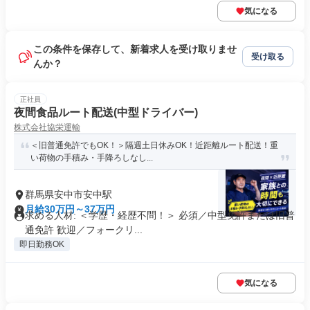
気になる
この条件を保存して、新着求人を受け取りませ
受け取る
んか？
正社員
夜間食品ルート配送(中型ドライバー)
株式会社協栄運輸
＜旧普通免許でもOK！＞隔週土日休みOK！近距離ルート配送！重
い荷物の手積み・手降ろしなし...
群馬県安中市安中駅
月給30万円～37万円
求める人材: ＜学歴・経歴不問！＞ 必須／中型免許または旧普
通免許 歓迎／フォークリ...
即日勤務OK
気になる