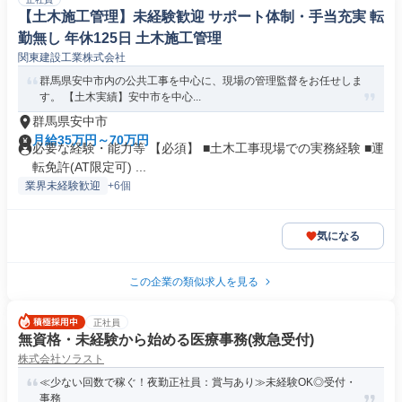
【土木施工管理】未経験歓迎 サポート体制・手当充実 転
勤無し 年休125日 土木施工管理
関東建設工業株式会社
群馬県安中市内の公共工事を中心に、現場の管理監督をお任せしま
す。 【土木実績】安中市を中心...
群馬県安中市
月給35万円～70万円
必要な経験・能力等 【必須】 ■土木工事現場での実務経験 ■運
転免許(AT限定可) ...
業界未経験歓迎
+6個
気になる
この企業の類似求人を見る
正社員
無資格・未経験から始める医療事務(救急受付)
株式会社ソラスト
≪少ない回数で稼ぐ！夜勤正社員：賞与あり≫未経験OK◎受付・
事務