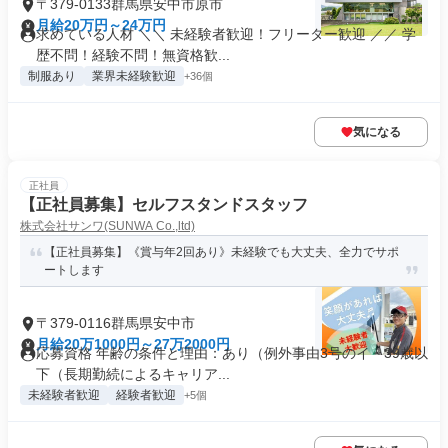
〒379-0133群馬県安中市原市
月給20万円～24万円
求めている人材 ＼＼ 未経験者歓迎！フリーター歓迎 ／／ 学
歴不問！経験不問！無資格歓...
制服あり
業界未経験歓迎
+36個
気になる
正社員
【正社員募集】セルフスタンドスタッフ
株式会社サンワ(SUNWA Co.,ltd)
【正社員募集】《賞与年2回あり》未経験でも大丈夫、全力でサポ
ートします
〒379-0116群馬県安中市
月給20万1000円～27万2000円
応募資格 年齢の条件と理由：あり（例外事由3号のイ・39歳以
下（長期勤続によるキャリア...
未経験者歓迎
経験者歓迎
+5個