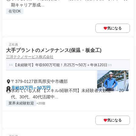
期キャリア形成...
在宅OK
気になる
正社員
大手プラントのメンテナンス(保温・板金工)
三洋テクノサービス株式会社
【未経験可】年収600万可能！月25万〜50万＋年休120日
〒379-0127群馬県安中市磯部
月給25万円～50万円
求めている人材 【スキル/経験不問】未経験者大歓迎!! ・20
代、30代、40代活躍中...
業界未経験歓迎
+20個
気になる