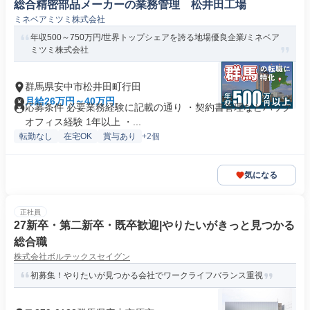
総合精密部品メーカーの業務管理 松井田工場
ミネベアミツミ株式会社
年収500～750万円/世界トップシェアを誇る地場優良企業/ミネベア
ミツミ株式会社
群馬県安中市松井田町行田
月給26万円～40万円
応募条件 必要業務経験に記載の通り ・契約書管理などバック
オフィス経験 1年以上 ・...
転勤なし
在宅OK
賞与あり
+2個
気になる
正社員
27新卒・第二新卒・既卒歓迎|やりたいがきっと見つかる
総合職
株式会社ボルテックスセイグン
初募集！やりたいが見つかる会社でワークライフバランス重視