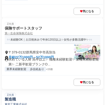
気になる
正社員
保険サポートスタッフ
第一生命保険株式会社
未経験OK｜土日祝休みで年休120日以上✨女性が多数活躍中✨
〒379-0132群馬県安中市高別当
月給22万1000円～52万1000円
求めている人材 高卒以上✨ 職種未経験歓迎✨ 業種未経験歓迎
第✨ 二新卒歓迎ブランクO...
業界未経験歓迎
歩合給あり
+15個
気になる
正社員
製造職
東邦工業株式会社