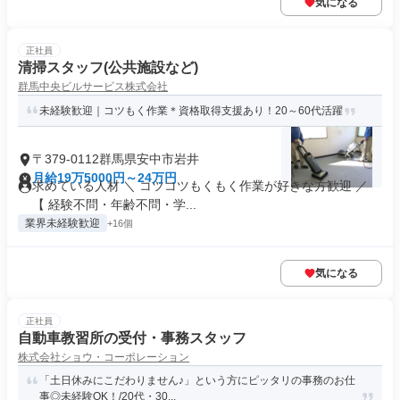
気になる
正社員
清掃スタッフ(公共施設など)
群馬中央ビルサービス株式会社
未経験歓迎｜コツもく作業＊資格取得支援あり！20～60代活躍
〒379-0112群馬県安中市岩井
月給19万5000円～24万円
求めている人材 ＼ コツコツもくもく作業が好きな方歓迎 ／
【 経験不問・年齢不問・学...
業界未経験歓迎
+16個
気になる
正社員
自動車教習所の受付・事務スタッフ
株式会社ショウ・コーポレーション
「土日休みにこだわりません♪」という方にピッタリの事務のお仕
事◎未経験OK！/20代・30...