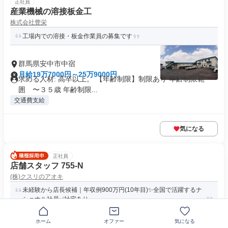
正社員
産業機械の溶接板金工
株式会社豊栄
工場内での溶接・板金作業員の募集です
群馬県安中市中宿
月給19万7000円～25万9000円
求める人材: 高卒以上。 【年齢制限】制限あり 年齢制限範
囲 〜３５歳 年齢制限...
交通費支給
気になる
正社員
店舗スタッフ 755-N
(株)クスリのアオキ
未経験から店長候補｜年収例900万円(10年目)✨全国で活躍するナ
ショナル社員✅社宅あり
ホーム
オファー
気になる
群馬県安中市